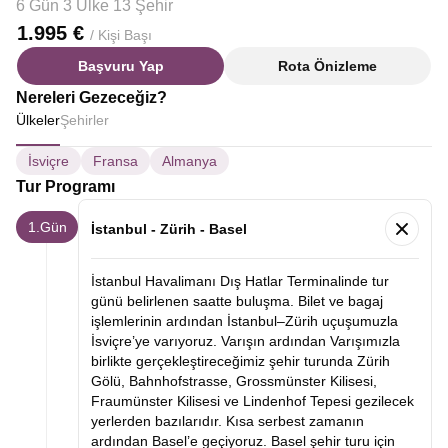
6 Gün 3 Ülke 13 Şehir
1.995 €
/ Kişi Başı
Başvuru Yap
Rota Önizleme
Nereleri Gezeceğiz?
Ülkeler
Şehirler
İsviçre
Fransa
Almanya
Tur Programı
1.Gün
İstanbul - Zürih - Basel
İstanbul Havalimanı Dış Hatlar Terminalinde tur
günü belirlenen saatte buluşma. Bilet ve bagaj
işlemlerinin ardından İstanbul–Zürih uçuşumuzla
İsviçre’ye varıyoruz. Varışın ardından Varışımızla
birlikte gerçekleştireceğimiz şehir turunda Zürih
Gölü, Bahnhofstrasse, Grossmünster Kilisesi,
Fraumünster Kilisesi ve Lindenhof Tepesi gezilecek
yerlerden bazılarıdır. Kısa serbest zamanın
ardından Basel’e geçiyoruz. Basel şehir turu için