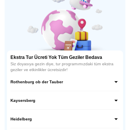
Ekstra Tur Ücreti Yok Tüm Geziler Bedava
Siz doyasıya gezin diye, tur programımızdaki tüm ekstra
geziler ve etkinlikler ücretsizdir!
Rothenburg ob der Tauber
Almanya’nın Romantik Yolu üzerindeki en büyüleyici
kasabası Rothenburg ob der Tauber, Orta Çağ atmosferini
Kaysersberg
günümüze taşıyan surları ve taş evleriyle ünlüdür. Zamanın
durduğu bu kasaba, fotoğraf tutkunları için tam bir açık
Alsace bölgesinin en romantik kasabalarından biri olan
hava müzesidir.
Kaysersberg, taş sokakları, çiçekli evleri ve tarihi
Heidelberg
köprüsüyle adeta bir masal sahnesini andırır. Orta Çağ