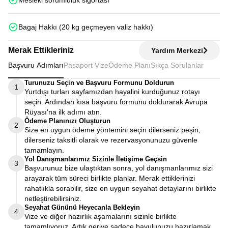
Mesleki sorumluluk sigortası
Bagaj Hakkı (20 kg geçmeyen valiz hakkı)
Merak Ettikleriniz
Yardım Merkezi
Başvuru Adımları
Pasaport Vize
Ödeme Planı
Sıkça Sorulanlar
Turunuzu Seçin ve Başvuru Formunu Doldurun
1
Yurtdışı turları sayfamızdan hayalini kurduğunuz rotayı
seçin. Ardından kısa başvuru formunu doldurarak Avrupa
Rüyası'na ilk adımı atın.
Ödeme Planınızı Oluşturun
2
Size en uygun ödeme yöntemini seçin dilerseniz peşin,
dilerseniz taksitli olarak ve rezervasyonunuzu güvenle
tamamlayın.
Yol Danışmanlarımız Sizinle İletişime Geçsin
3
Başvurunuz bize ulaştıktan sonra, yol danışmanlarımız sizi
arayarak tüm süreci birlikte planlar. Merak ettiklerinizi
rahatlıkla sorabilir, size en uygun seyahat detaylarını birlikte
netleştirebilirsiniz.
Seyahat Gününü Heyecanla Bekleyin
4
Vize ve diğer hazırlık aşamalarını sizinle birlikte
tamamlıyoruz. Artık geriye sadece bavulunuzu hazırlamak