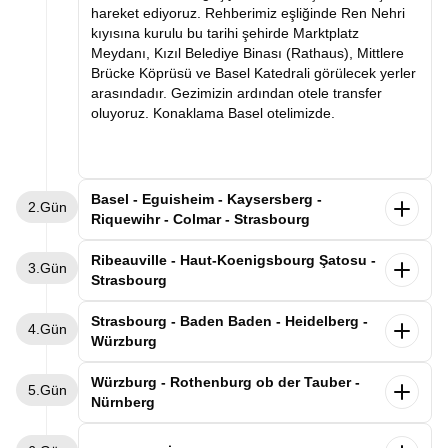
hareket ediyoruz. Rehberimiz eşliğinde Ren Nehri
kıyısına kurulu bu tarihi şehirde Marktplatz
Meydanı, Kızıl Belediye Binası (Rathaus), Mittlere
Brücke Köprüsü ve Basel Katedrali görülecek yerler
arasındadır. Gezimizin ardından otele transfer
oluyoruz. Konaklama Basel otelimizde.
Basel - Eguisheim - Kaysersberg -
2.Gün
Riquewihr - Colmar - Strasbourg
Kahvaltının ardından Basel otelimizden ayrılıyoruz.
Ribeauville - Haut-Koenigsbourg Şatosu -
3.Gün
Dünyaca ünlü şarap yolunun en güzel kasabalarını
Strasbourg
geziyoruz. Alsas-Loren bölgesinde leyleklerin en
uğrak noktası olan Eguisheim kasabasını
Alsace'ın büyüsüne kapıldığımız gezimize,
Strasbourg - Baden Baden - Heidelberg -
4.Gün
geziyoruz. Rengarenk evlerin arasında gezimizi
kahvaltımızı yaptıktan sonra Strasbourg'daki
Würzburg
tamamladıktan “İmparator’un Dağı” anlamına gelen
otelimizden ayrılarak devam ediyoruz. İlk
Kaysersberg’de üzüm bağlarının süslediği nehir
durağımız, masalsı Alsace kasabaları rotasının
Sabah Strasbourg otelimizde kahvaltı sonrası
Würzburg - Rothenburg ob der Tauber -
boyunca uzanan bu eşsiz kasabayı geziyoruz.
5.Gün
incilerinden biri olan Ribeauvillé kasabası. Üzüm
Almanya-Fransa sınırında Kara Ormanın tam
Nürnberg
Sonrasında şarap mahzenleriyle ünlü Riquewihr
bağlarıyla çevrili bu şirin kasabada, renkli ahşap
ortasında yer alan Baden-Baden’e geçiyoruz.
kasabasına geçiyoruz. Üzüm bağlarının kasabanın
evlerin sıralandığı tarihi sokaklarda yürüyerek Orta
Varışın ardından rehberimizle Kurhaus Casino,
Sabah Würzburg’daki otelimizde kahvaltı sonrası