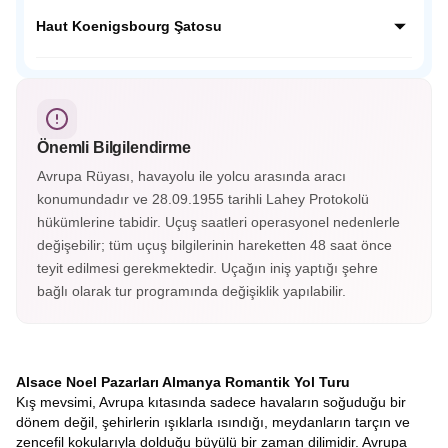
dokusunu koruyan bu köyde her köşe fotoğraf karesi
Neckar Nehri kenarında yemyeşil tepelerin ardında Orta
gibidir.
Çağdan kalma tarihi yapılarıyla masalsı bir güzelliğe sahip;
Haut Koenigsbourg Şatosu
Almanya’nın en güzel şehirlerinden Heidelberg Almanya’nın
o soğuk şehir görüntüsünün yanında cıvıl cıvıl atmosferiyle
Fransa’nın Orta Çağ kalelerinden Haut Koenigsbourg
sizleri bekliyor.
Alsace vadisini ayaklarınız altına serecek. Savaşlarda
kullanılan aletler, silahlar, cephanelikler, imparatorların
odaları ve eşsiz süslemelerle kaplı tavanları gördükçe bu
Önemli Bilgilendirme
tarihi yolculuk hiç bitmesin istiyorsunuz. Haut-Koenigsbourg
Şatosu’nun içerisini gezmek isterseniz biletinizi alarak
Avrupa Rüyası, havayolu ile yolcu arasında aracı
gezebileceksiniz.
konumundadır ve 28.09.1955 tarihli Lahey Protokolü
hükümlerine tabidir. Uçuş saatleri operasyonel nedenlerle
değişebilir; tüm uçuş bilgilerinin hareketten 48 saat önce
teyit edilmesi gerekmektedir. Uçağın iniş yaptığı şehre
bağlı olarak tur programında değişiklik yapılabilir.
Alsace Noel Pazarları Almanya Romantik Yol Turu
Kış mevsimi, Avrupa kıtasında sadece havaların soğuduğu bir
dönem değil, şehirlerin ışıklarla ısındığı, meydanların tarçın ve
zencefil kokularıyla dolduğu büyülü bir zaman dilimidir. Avrupa