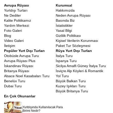
Avrupa Rüyası
Kurumsal
Yurtdışı Turları
Hakkımızda
Ne Dediler
Neden Avrupa Rüyası
Kalite Politikamız
Basında Biz
Yardım Merkezi
İstatistikler
Foto Galeri
Yasal Bilgi
Blog
Gizlilik Politikası
Video Galeri
Kişisel Verilerin Korunması
İletişim
Paket Tur Sözleşmesi
Popüler Yurt Dışı Turları
Rüya Yurt Dışı Turları
Otobüsle Avrupa Turu
İtalya Turu
Avrupa Rüyası Plus
İspanya Turu
İskandinav Rüyası
Sicilya Amalfi Güney İtalya Turu
Britanya Rüyası
İsviçre Alp Köyleri & Romantik
Alsace Noel Kasabaları Turu
Yol Turu
Benelüx Turu
Büyük Balkan Turu
Dubai Turu
Kuzey Işıkları Turu
Büyük Britanya Turu
En Çok Okunanlar
Yurtdışında Kullanılacak Para
Birimi Nedir?