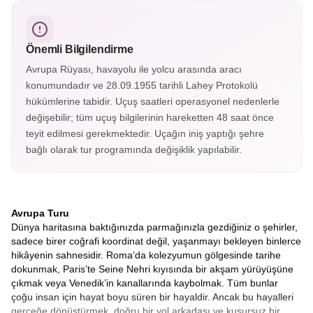
müzesidir.
bahçeleri, yürümeye doyamayacağınız sokaklarının
dışında sahil şeridine konumlandırılmış tahta ayakkabı
dükkanları, hediyelik eşya satan dükkanlar, leziz balıklar
Önemli Bilgilendirme
yiyebileceğiniz restoranlar ve peynir fabrikalarıyla
Volendam’da zamanın nasıl geçtiğini anlamayacaksınız.
Avrupa Rüyası, havayolu ile yolcu arasında aracı
konumundadır ve 28.09.1955 tarihli Lahey Protokolü
hükümlerine tabidir. Uçuş saatleri operasyonel nedenlerle
değişebilir; tüm uçuş bilgilerinin hareketten 48 saat önce
teyit edilmesi gerekmektedir. Uçağın iniş yaptığı şehre
bağlı olarak tur programında değişiklik yapılabilir.
Avrupa Turu
Dünya haritasına baktığınızda parmağınızla gezdiğiniz o şehirler,
sadece birer coğrafi koordinat değil, yaşanmayı bekleyen binlerce
hikâyenin sahnesidir. Roma’da kolezyumun gölgesinde tarihe
dokunmak, Paris’te Seine Nehri kıyısında bir akşam yürüyüşüne
çıkmak veya Venedik’in kanallarında kaybolmak. Tüm bunlar
çoğu insan için hayat boyu süren bir hayaldir. Ancak bu hayalleri
gerçeğe dönüştürmek, doğru bir yol arkadaşı ve kusursuz bir