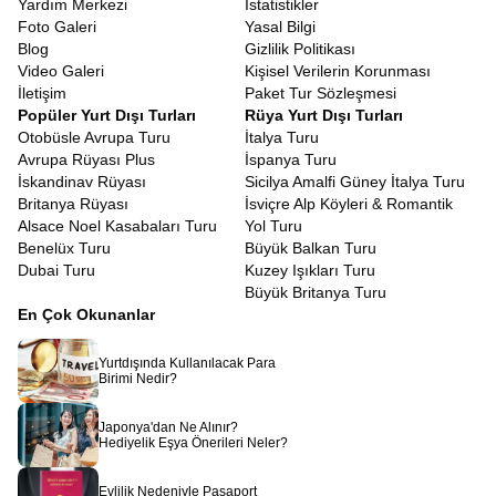
Yardım Merkezi
İstatistikler
sağlar.
Foto Galeri
Yasal Bilgi
2026 yazı veya baharı için şimdiden yerinizi ayırtmak hem taksit
Blog
Gizlilik Politikası
imkânlarından yararlanmanızı sağlar hem de kontenjan doluluğu
Video Galeri
Kişisel Verilerin Korunması
stresi yaşamanızı engeller. Özellikle Avrupa Rüyası gibi yoğun
İletişim
Paket Tur Sözleşmesi
talep gören firmalarda, yaz sezonu turları aylar öncesinden
Popüler Yurt Dışı Turları
Rüya Yurt Dışı Turları
dolabilmektedir. Geleceğe yapacağınız bu yatırım, enflasyonist
Otobüsle Avrupa Turu
İtalya Turu
ortamda paranızın değerini korumanın da en keyifli yoludur.
Avrupa Rüyası Plus
İspanya Turu
Avrupa Rüyası ile Tura Çıkmanın Avantajları
İskandinav Rüyası
Sicilya Amalfi Güney İtalya Turu
Avrupa seyahatlerinin en düşündürücü kısmı şüphesiz vize
Britanya Rüyası
İsviçre Alp Köyleri & Romantik
süreçleridir. Türk vatandaşları için Schengen vizesi almak bazen
Alsace Noel Kasabaları Turu
Yol Turu
zorlu bir süreç olabilir. Ancak Avrupa Rüyası, profesyonel vize
Benelüx Turu
Büyük Balkan Turu
departmanıyla katılımcılarına bu süreçte tam destek sağlar ve
Dubai Turu
Kuzey Işıkları Turu
dosyanızın en doğru şekilde hazırlanmasına yardımcı olur. Eğer
Büyük Britanya Turu
vize prosedürleriyle hiç uğraşmak istemiyorsanız veya bordo
En Çok Okunanlar
pasaport sahibiyseniz ve vize reddi endişesi taşıyorsanız,
Vizesiz
Avrupa turları
harika bir alternatiftir. Genellikle Balkan
Yurtdışında Kullanılacak Para
coğrafyasını kapsayan bu turlar, vize masrafı ve stresi olmadan
Birimi Nedir?
yurt dışı deneyimi yaşamanızı sağlar. Ancak, devlet memurları
veya belirli kriterleri sağlayanlar için verilen Yeşil Pasaport
Japonya'dan Ne Alınır?
sahipleri için Avrupa kapıları sonuna kadar açıktır. Yeşil
Hediyelik Eşya Önerileri Neler?
pasaportunuz varsa, Avrupa Rüyasının İtalya, Fransa, İspanya
veya Orta Avrupa turlarının tamamı sizin için zaten vizesiz
Evlilik Nedeniyle Pasaport