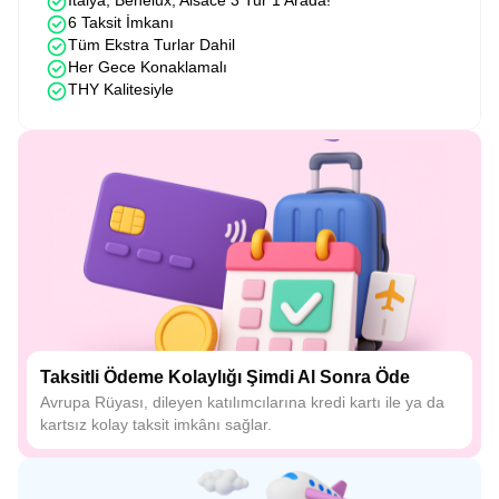
İtalya, Benelux, Alsace 3 Tur 1 Arada!
6 Taksit İmkanı
Tüm Ekstra Turlar Dahil
Her Gece Konaklamalı
THY Kalitesiyle
Taksitli Ödeme Kolaylığı Şimdi Al Sonra Öde
Avrupa Rüyası, dileyen katılımcılarına kredi kartı ile ya da
kartsız kolay taksit imkânı sağlar.