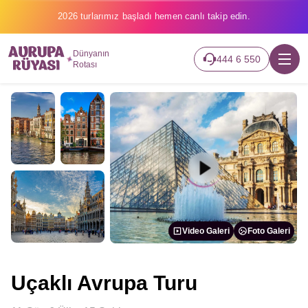
2026 turlarımız başladı hemen canlı takip edin.
Dünyanın
444 6 550
Rotası
Video Galeri
Foto Galeri
Uçaklı Avrupa Turu