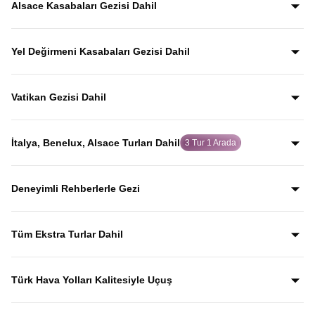
Alsace Kasabaları Gezisi Dahil
Masalsı mimarileriyle ünlü Colmar, Riquewihr ve tarihi
dokusuyla öne çıkan Strasbourg gibi Alsace’ın en güzel
Yel Değirmeni Kasabaları Gezisi Dahil
kasabalarını rehberli olarak keşfedersiniz.
Hollanda’nın simgesi haline gelen yel değirmenlerini
yakından görebileceğiniz Volendam ve Zaanse Schans,
Vatikan Gezisi Dahil
rehber anlatımları eşliğinde tur programında yer alır.
Katolik dünyasının merkezi olan Vatikan, rehber anlatımları
eşliğinde tur programında yer alır.
İtalya, Benelux, Alsace Turları Dahil
3 Tur 1 Arada
İtalya’nın ikonik şehirleri, Benelux ülkelerini ve Alsace’ın
masalsı kasabalarını tek programda birleştiren bu rota ile
Deneyimli Rehberlerle Gezi
üç farklı tur deneyimini bir arada sunar.
Yıllardır bu tur rotasını birebir uygulayan ve deneyimleyen
rehberler eşliğinde gezerek; şehirleri sadece görmekle
Tüm Ekstra Turlar Dahil
kalmaz, anlatımlarla şehirleri dolu dolu keşfedersiniz.
Yola çıktığınızda sürpriz ödemelerle karşılaşmazsınız.
Ekstra tur ücreti alınmaz; programda yer alan tüm geziler
Türk Hava Yolları Kalitesiyle Uçuş
fiyata dahildir.
Dünyanın en iyi havayollarından biri olan Türk Hava