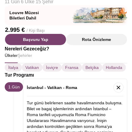
11 Gün 6 Ülke 15 Şehir
Louvre Müzesi
Biletleri Dahil
2.995 €
/ Kişi Başı
Başvuru Yap
Rota Önizleme
Nereleri Gezeceğiz?
Ülkeler
Şehirler
İtalya
Vatikan
İsviçre
Fransa
Belçika
Hollanda
Tur Programı
1.Gün
İstanbul - Vatikan - Roma
Tur günü belirlenen saatte havalimanında buluşma.
Bilet ve bagaj işlemlerinin ardından İstanbul –
Roma tarifeli uçuşumuzla Roma Fiumicino
Uluslararası Havalimanına varıyoruz. İnişin
ardından kontrolden geçtikten sonra Roma’ya