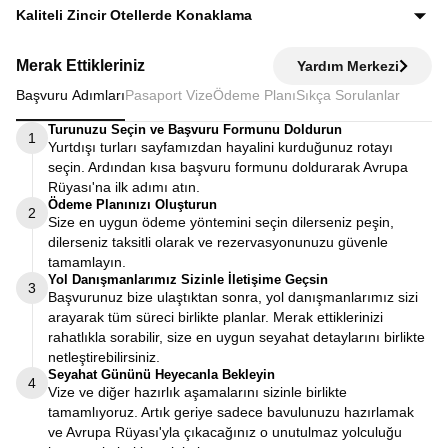
Yolları’nın konforu ve hizmet kalitesiyle seyahat edersiniz.
Kaliteli Zincir Otellerde Konaklama
Diğer turlarda şehirden 20–30 km uzaktaki otellerde
Merak Ettikleriniz
Yardım Merkezi
kalınırken, Avrupa Rüyası’nda merkeze yakın kaliteli zincir
Başvuru Adımları
Pasaport Vize
Ödeme Planı
Sıkça Sorulanlar
otellerde konaklayarak zamanınızı verimli kullanırsınız.
Turunuzu Seçin ve Başvuru Formunu Doldurun
1
Yurtdışı turları sayfamızdan hayalini kurduğunuz rotayı
seçin. Ardından kısa başvuru formunu doldurarak Avrupa
Rüyası'na ilk adımı atın.
Ödeme Planınızı Oluşturun
2
Size en uygun ödeme yöntemini seçin dilerseniz peşin,
dilerseniz taksitli olarak ve rezervasyonunuzu güvenle
tamamlayın.
Yol Danışmanlarımız Sizinle İletişime Geçsin
3
Başvurunuz bize ulaştıktan sonra, yol danışmanlarımız sizi
arayarak tüm süreci birlikte planlar. Merak ettiklerinizi
rahatlıkla sorabilir, size en uygun seyahat detaylarını birlikte
netleştirebilirsiniz.
Seyahat Gününü Heyecanla Bekleyin
4
Vize ve diğer hazırlık aşamalarını sizinle birlikte
tamamlıyoruz. Artık geriye sadece bavulunuzu hazırlamak
ve Avrupa Rüyası'yla çıkacağınız o unutulmaz yolculuğu