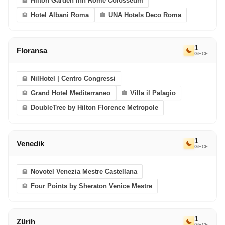
Hilton Garden Inn Rome Colosseum
Hotel Albani Roma
UNA Hotels Deco Roma
1
Floransa
GECE
NilHotel | Centro Congressi
Grand Hotel Mediterraneo
Villa il Palagio
DoubleTree by Hilton Florence Metropole
1
Venedik
GECE
Novotel Venezia Mestre Castellana
Four Points by Sheraton Venice Mestre
1
Zürih
GECE