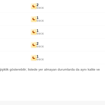
2
GECE
1
GECE
1
GECE
2
GECE
1
GECE
ğişiklik gösterebilir; listede yer almayan durumlarda da aynı kalite ve