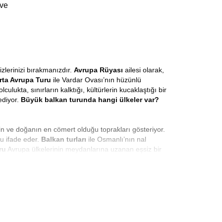
 ve
zlerinizi bırakmanızdır.
Avrupa Rüyası
ailesi olarak,
rta Avrupa Turu
ile Vardar Ovası’nın hüzünlü
ukta, sınırların kalktığı, kültürlerin kucaklaştığı bir
ediyor.
Büyük balkan turunda hangi ülkeler var?
in ve doğanın en cömert olduğu toprakları gösteriyor.
nu ifade eder.
Balkan turları
ile Osmanlı’nın nal
ru
Avrupa ülkelerinin meydanlarına uzanan eşsiz bir
n güneşiyle selamlaşmanın hazzını yaşayacaksınız.
mümkündür.
Balkan Turu 8 Gün
süresince, sanki aylar
stan
rotasıyla en güzel maceralara atılmaya hazır
 verildiği bir deneyimdir. İstanbul’dan hareketle
ın incisi Budva’ya ve tarihin canlı şahidi
apılır mı?
Evet Avrupa Rüyası ile dolu dolu geçecek