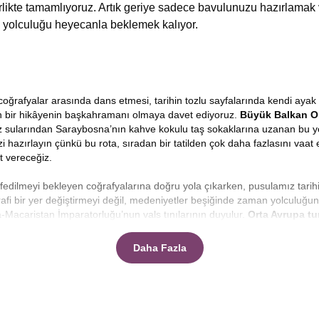
birlikte tamamlıyoruz. Artık geriye sadece bavulunuzu hazırlamak
 yolculuğu heyecanla beklemek kalıyor.
ğrafyalar arasında dans etmesi, tarihin tozlu sayfalarında kendi ayak i
ren bir hikâyenin başkahramanı olmaya davet ediyoruz.
Büyük
Balkan O
z sularından Saraybosna’nın kahve kokulu taş sokaklarına uzanan bu yolcul
zi hazırlayın çünkü bu rota, sıradan bir tatilden çok daha fazlasını vaat 
t vereceğiz.
şfedilmeyi bekleyen coğrafyalarına doğru yola çıkarken, pusulamız tarih
afi bir yer değiştirmeyi değil, medeniyetler beşiğinde zaman yolculuğu
-Macaristan İmparatorluğu’nun vals tınılarının duyulur.
Orta Avrupa tu
ka bir ülkede uyanmanın, pencerenizi her açtığınızda farklı bir kültürü
Daha Fazla
ek zordur, ancak doğru planlanmış bir rota ile zamanı genişletmek 
eceksiniz.
Makedonya, Arnavutluk, Karadağ, Bosna Hersek ve Sırbi
rilmiş bir gezi değil, her anın tadının çıkarıldığı, her durağın hakkının
rından geçip Ohrid’in huzur veren maviliğine, oradan Adriyatik kıyıların
i günden daha renkli, daha heyecanlı geçecek.
1 haftada balkan turu y