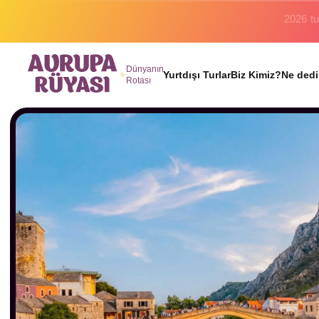
Binlerc
Dünyanın
Yurtdışı Turlar
Biz Kimiz?
Ne dedi
Rotası