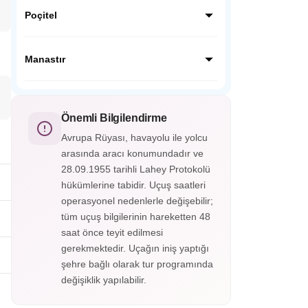
Osmanlıların eline geçtikten sonra
muhteşem bir doğaya sahip bu bölgede
Poçitel
kurulan bu tekke Bosna’nın yerel halkı olan
Boşnakların (Bosniak) hızla müslümanlığı
Osmanlının askeri mimari dehasınının en iyi
seçmesinde çok önemli bir rol oynamıştır.
örneği olan Poçitel kasabası, nehir
Manastır
Neretva’nın doğduğu tekkeyi ziyaret
kenarından başlayan ve oldukça dik bir
edeceğiz.
yamaç ile yükselen bir yer.
Makedonya‘nın ikinci en büyük şehri
Manastır (Bitola), Osmanlı Dönemi’nden bu
yana Türklerin Manastır olarak adlandırdığı
Önemli Bilgilendirme
bir yerleşim yeri olup Atatürk’ün de askeri
Avrupa Rüyası, havayolu ile yolcu
eğitim gördüğü Askeri İdadinin olduğu
arasında aracı konumundadır ve
şehirdir.
28.09.1955 tarihli Lahey Protokolü
hükümlerine tabidir. Uçuş saatleri
operasyonel nedenlerle değişebilir;
tüm uçuş bilgilerinin hareketten 48
saat önce teyit edilmesi
gerekmektedir. Uçağın iniş yaptığı
şehre bağlı olarak tur programında
değişiklik yapılabilir.