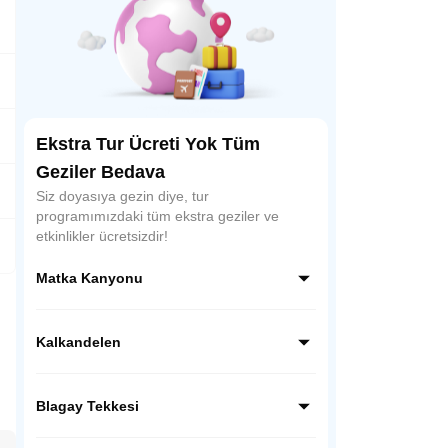
Ekstra Tur Ücreti Yok Tüm
Geziler Bedava
Siz doyasıya gezin diye, tur
programımızdaki tüm ekstra geziler ve
etkinlikler ücretsizdir!
Matka Kanyonu
Treska Nehri ile Vardar Nehri’nin buluştuğu
bir alanda yer alan Matka Kanyonu,
Kalkandelen
Makedonya’nın doğa turizmi açısından en
önemli noktalarından biridir. Kanyonda tur
Balkan coğrafyasının en güzel camisini
yapabilir, doğanın tadını çıkarabilirsiniz.
göreceğiz. Tetova (Kalkandelen)’de durarak
Blagay Tekkesi
Alaca Camiini ziyaret edeceğiz.