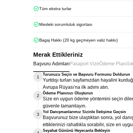
Tüm ekstra turlar
Mesleki sorumluluk sigortası
Bagaj Hakkı (20 kg geçmeyen valiz hakkı)
Merak Ettikleriniz
Başvuru Adımları
Pasaport Vize
Ödeme Planı
Turunuzu Seçin ve Başvuru Formunu Doldurun
1
Yurtdışı turları sayfamızdan hayalini kurd
Avrupa Rüyası'na ilk adımı atın.
Ödeme Planınızı Oluşturun
2
Size en uygun ödeme yöntemini seçin dilers
güvenle tamamlayın.
Yol Danışmanlarımız Sizinle İletişime Geçsin
3
Başvurunuz bize ulaştıktan sonra, yol danış
ettiklerinizi rahatlıkla sorabilir, size en uygu
Seyahat Gününü Heyecanla Bekleyin