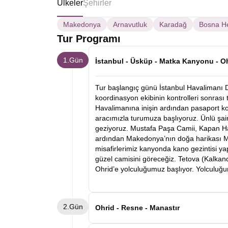
Ülkeler
Şehirler
Makedonya
Arnavutluk
Karadağ
Bosna H
Tur Programı
1.Gün
İstanbul - Üsküp - Matka Kanyonu - O
Tur başlangıç günü İstanbul Havalimanı 
koordinasyon ekibinin kontrolleri sonrası
Havalimanına inişin ardından pasaport k
aracımızla turumuza başlıyoruz. Ünlü şai
geziyoruz. Mustafa Paşa Camii, Kapan Han
ardından Makedonya’nın doğa harikası M
misafirlerimiz kanyonda kano gezintisi y
güzel camisini göreceğiz. Tetova (Kalkand
Ohrid’e yolculuğumuz başlıyor. Yolculuğu
2.Gün
Ohrid - Resne - Manastır