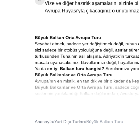
4
Vize ve diğer hazırlık aşamalarını sizinle 
Avrupa Rüyası'yla çıkacağınız o unutulmaz
Büyük Balkan Orta Avrupa Turu
Seyahat etmek, sadece yer değiştirmek değil, ruhun co
sizi sadece bir otobüs yolculuğuna değil, asırlar sü
türküsünden Tuna’nın asil akışına, Adriyatik’in turkua
masala uyanacaksınız. Bavullarınızı değil, hayallerini
Ya da
en iyi Balkan turu hangisi?
Sorularınıza yanı
Büyük Balkanlar ve Orta Avrupa Turu
Avrupa’nın en mistik, en tanıdık ve bir o kadar da ke
Büyük Balkanlar ve Orta Avrupa Turu
, sadece coğr
seslerinin yankılandığı Balkan dağlarından, Avusturya
mozaiktir. Bizimle çıktığınız bu yolda, her sabah baş
8 Günlük Balkan Turu
Modern hayatın koşturmacası içinde zamana hükmetm
süren bir keşif yapmışçasına dolu dolu anılar biriktir
Anasayfa
/
Yurt Dışı Turları
/
Büyük Balkan Turu
olun. Sekiz güne sığdırdığımız bu serüven, aceleye geti
başlayan bu rüya, Üsküp’ün heykellerle bezeli meydanla
Saraybosna’ya kadar uzanır. Her gününüz, bir öncek