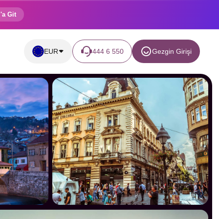
'a Git
EUR
444 6 550
Gezgin Girişi