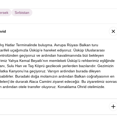
ersek
Sırbistan
hrid
Dış Hatlar Terminalinde buluşma. Avrupa Rüyası Balkan turu
 tarifeli uçağımızla Üsküp’e hareket ediyoruz. Üsküp Uluslararası
ontrolünden geçiyoruz ve ardından havalimanında bizi bekleyen
rimiz Yahya Kemal Beyatlı’nın memleketi Üsküp’ü rehberimiz eşliğinde
ı, Sulu Han ve Taş Köprü gezilecek yerlerden bazılarıdır. Gezimizin
atka Kanyonu’na geçiyoruz. Varışın ardından burada dileyen
apabilirler. Buradaki doğa molamızın ardından Balkan coğrafyasının en
elen)’de durarak Alaca Camiini ziyaret edeceğiz. Bu ziyaretimiz sonras
n ardından otele transfer oluyoruz. Konaklama Ohrid otelimizde.