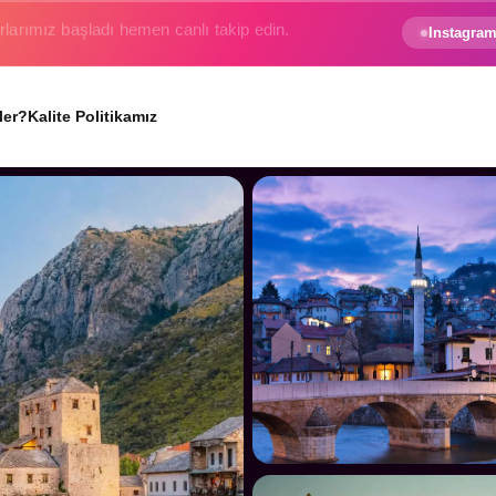
e gezginin hayali gerçek oluyor.
Instagram
ler?
Kalite Politikamız