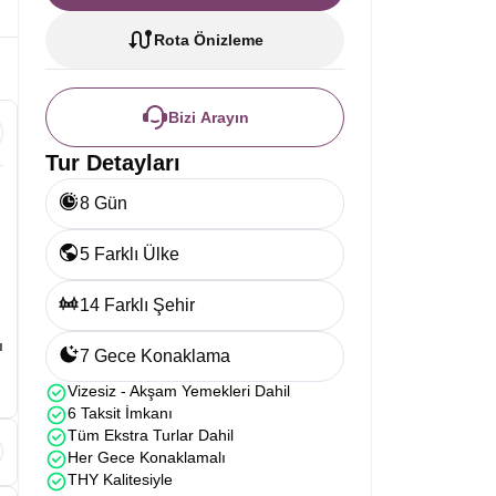
Rota Önizleme
Bizi Arayın
Tur Detayları
8 Gün
5 Farklı Ülke
14 Farklı Şehir
ı
7 Gece Konaklama
Vizesiz - Akşam Yemekleri Dahil
6 Taksit İmkanı
Tüm Ekstra Turlar Dahil
Her Gece Konaklamalı
THY Kalitesiyle