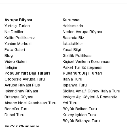
Avrupa Rüyası
Kurumsal
Yurtdışı Turları
Hakkımızda
Ne Dediler
Neden Avrupa Rüyası
Kalite Politikamız
Basında Biz
Yardım Merkezi
İstatistikler
Foto Galeri
Yasal Bilgi
Blog
Gizlilik Politikası
Video Galeri
Kişisel Verilerin Korunması
İletişim
Paket Tur Sözleşmesi
Popüler Yurt Dışı Turları
Rüya Yurt Dışı Turları
Otobüsle Avrupa Turu
İtalya Turu
Avrupa Rüyası Plus
İspanya Turu
İskandinav Rüyası
Sicilya Amalfi Güney İtalya Turu
Britanya Rüyası
İsviçre Alp Köyleri & Romantik
Alsace Noel Kasabaları Turu
Yol Turu
Benelüx Turu
Büyük Balkan Turu
Dubai Turu
Kuzey Işıkları Turu
Büyük Britanya Turu
En Çok Okunanlar