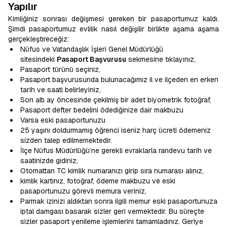
Yapılır
Kimliğiniz sonrası değişmesi gereken bir pasaportumuz kaldı.
Şimdi pasaportumuz evlilik nasıl değişilir birlikte aşama aşama
gerçekleştireceğiz:
Nüfus ve Vatandaşlık İşleri Genel Müdürlüğü
sitesindeki
Pasaport Başvurusu
sekmesine tıklayınız,
Pasaport türünü seçiniz,
Pasaport başvurusunda bulunacağımız il ve ilçeden en erken
tarih ve saati belirleyiniz,
Son altı ay öncesinde çekilmiş bir adet biyometrik fotoğraf,
Pasaport defter bedelini ödediğinize dair makbuzu
Varsa eski pasaportunuzu
25 yaşını doldurmamış öğrenci iseniz harç ücreti ödemeniz
sizden talep edilmemektedir.
İlçe Nüfus Müdürlüğü’ne gerekli evraklarla randevu tarih ve
saatinizde gidiniz,
Otomattan TC kimlik numaranızı girip sıra numarası alınız,
kimlik kartınız, fotoğraf, ödeme makbuzu ve eski
pasaportunuzu görevli memura veriniz,
Parmak izinizi aldıktan sonra ilgili memur eski pasaportunuza
iptal damgası basarak sizler geri vermektedir. Bu süreçte
sizler pasaport yenileme işlemlerini tamamladınız. Geriye