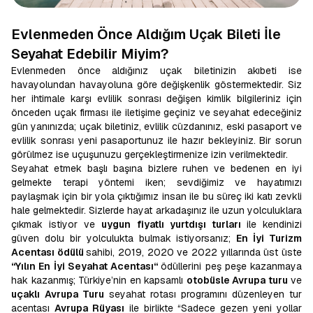
Evlenmeden Önce Aldığım Uçak Bileti İle
Seyahat Edebilir Miyim?
Evlenmeden önce aldığınız uçak biletinizin akıbeti ise
havayolundan havayoluna göre değişkenlik göstermektedir. Siz
her ihtimale karşı evlilik sonrası değişen kimlik bilgileriniz için
önceden uçak firması ile iletişime geçiniz ve seyahat edeceğiniz
gün yanınızda; uçak biletiniz, evlilik cüzdanınız, eski pasaport ve
evlilik sonrası yeni pasaportunuz ile hazır bekleyiniz. Bir sorun
görülmez ise uçuşunuzu gerçekleştirmenize izin verilmektedir.
Seyahat etmek başlı başına bizlere ruhen ve bedenen en iyi
gelmekte terapi yöntemi iken; sevdiğimiz ve hayatımızı
paylaşmak için bir yola çıktığımız insan ile bu süreç iki katı zevkli
hale gelmektedir. Sizlerde hayat arkadaşınız ile uzun yolculuklara
çıkmak istiyor ve
uygun fiyatlı yurtdışı turları
ile kendinizi
güven dolu bir yolculukta bulmak istiyorsanız;
En İyi Turizm
Acentası ödülü
sahibi, 2019, 2020 ve 2022 yıllarında üst üste
“Yılın En İyi Seyahat Acentası“
ödüllerini peş peşe kazanmaya
hak kazanmış; Türkiye’nin en kapsamlı
otobüsle Avrupa turu
ve
uçaklı
Avrupa Turu
seyahat rotası programını düzenleyen tur
acentası
Avrupa Rüyası
ile birlikte “Sadece gezen yeni yollar