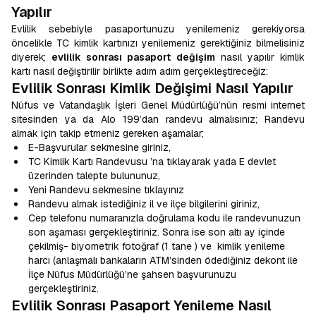
Yapılır
Evlilik sebebiyle pasaportunuzu yenilemeniz gerekiyorsa
öncelikle TC kimlik kartınızı yenilemeniz gerektiğiniz bilmelisiniz
diyerek;
evlilik sonrası pasaport değişim
nasıl yapılır kimlik
kartı nasıl değiştirilir birlikte adım adım gerçekleştireceğiz:
Evlilik Sonrası Kimlik Değişimi Nasıl Yapılır
Nüfus ve Vatandaşlık İşleri Genel Müdürlüğü’nün resmi internet
sitesinden ya da Alo 199’dan randevu almalısınız; Randevu
almak için takip etmeniz gereken aşamalar;
E-Başvurular sekmesine giriniz,
TC Kimlik Kartı Randevusu ’na tıklayarak yada E devlet
üzerinden talepte bulununuz,
Yeni Randevu sekmesine tıklayınız
Randevu almak istediğiniz il ve ilçe bilgilerini giriniz,
Cep telefonu numaranızla doğrulama kodu ile randevunuzun
son aşaması gerçekleştiriniz. Sonra ise son altı ay içinde
çekilmiş- biyometrik fotoğraf (1 tane ) ve kimlik yenileme
harcı (anlaşmalı bankaların ATM’sinden ödediğiniz dekont ile
İlçe Nüfus Müdürlüğü’ne şahsen başvurunuzu
gerçekleştiriniz.
Evlilik Sonrası Pasaport Yenileme Nasıl