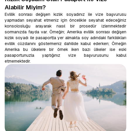
Alabilir Miyim?
Evlilik sonrası değişen kızlık soyadınız ile vize başvurusu
yapmadan seyahat etmeniz için öncelikle seyahat edeceğiniz
konsolosluğu arayarak nasıl bir prosedür izlenmektedir
sormanızda fayda var. Örneğin; Amerika evlilik sonrası değişen
kızlık soyadı ile pasaportta yer almakta soy adındaki farklılıkları
evlilik cüzdanını göstermeniz dahilide kabul ederken; Örneğin
Amerika bu ülkelere bir örnek iken bazı ülkeler ise eski
pasaportunuzla yaptığınız vize başvurusunu kabul
etmemektedir.