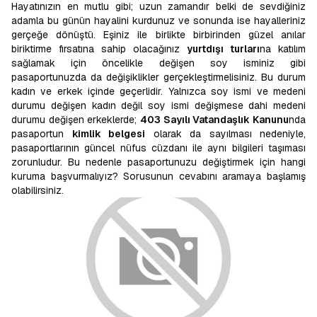
Hayatınızın en mutlu gibi; uzun zamandır belki de sevdiğiniz
adamla bu günün hayalini kurdunuz ve sonunda ise hayalleriniz
gerçeğe dönüştü. Eşiniz ile birlikte birbirinden güzel anılar
biriktirme fırsatına sahip olacağınız
yurtdışı turları
na katılım
sağlamak için öncelikle değişen soy isminiz gibi
pasaportunuzda da değişiklikler gerçekleştirmelisiniz. Bu durum
kadın ve erkek içinde geçerlidir. Yalnızca soy ismi ve medeni
durumu değişen kadın değil soy ismi değişmese dahi medeni
durumu değişen erkeklerde;
403 Sayılı Vatandaşlık Kanunu
nda
pasaportun
kimlik belgesi
olarak da sayılması nedeniyle,
pasaportlarının güncel nüfus cüzdanı ile aynı bilgileri taşıması
zorunludur. Bu nedenle pasaportunuzu değiştirmek için hangi
kuruma başvurmalıyız? Sorusunun cevabını aramaya başlamış
olabilirsiniz.