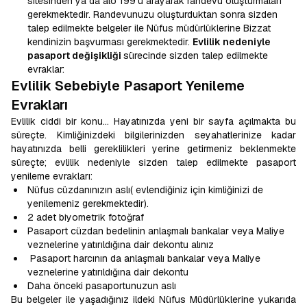
sitesinden ya da alo 199'u arayarak randevu oluşturmaları
gerekmektedir. Randevunuzu oluşturduktan sonra sizden
talep edilmekte belgeler ile Nüfus müdürlüklerine Bizzat
kendinizin başvurması gerekmektedir.
Evlilik nedeniyle
pasaport değişikliği
sürecinde sizden talep edilmekte
evraklar:
Evlilik Sebebiyle Pasaport Yenileme
Evrakları
Evlilik ciddi bir konu… Hayatınızda yeni bir sayfa açılmakta bu
süreçte. Kimliğinizdeki bilgilerinizden seyahatlerinize kadar
hayatınızda belli gereklilikleri yerine getirmeniz beklenmekte
süreçte; evlilik nedeniyle sizden talep edilmekte pasaport
yenileme evrakları:
Nüfus cüzdanınızın aslı( evlendiğiniz için kimliğinizi de
yenilemeniz gerekmektedir).
2 adet biyometrik fotoğraf
Pasaport cüzdan bedelinin anlaşmalı bankalar veya Maliye
veznelerine yatırıldığına dair dekontu alınız
Pasaport harcının da anlaşmalı bankalar veya Maliye
veznelerine yatırıldığına dair dekontu
Daha önceki pasaportunuzun aslı
Bu belgeler ile yaşadığınız ildeki Nüfus Müdürlüklerine yukarıda