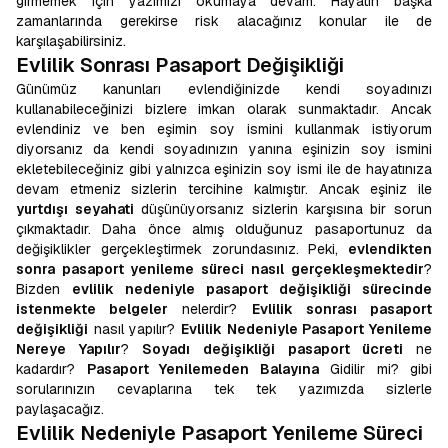
girmemek için yazımızı okumaya devam. Hayatın başka
zamanlarında gerekirse risk alacağınız konular ile de
karşılaşabilirsiniz.
Evlilik Sonrası Pasaport Değişikliği
Günümüz kanunları evlendiğinizde kendi soyadınızı
kullanabileceğinizi bizlere imkan olarak sunmaktadır. Ancak
evlendiniz ve ben eşimin soy ismini kullanmak istiyorum
diyorsanız da kendi soyadınızın yanına eşinizin soy ismini
ekletebileceğiniz gibi yalnızca eşinizin soy ismi ile de hayatınıza
devam etmeniz sizlerin tercihine kalmıştır. Ancak eşiniz ile
yurtdışı seyahati
düşünüyorsanız sizlerin karşısına bir sorun
çıkmaktadır. Daha önce almış olduğunuz pasaportunuz da
değişiklikler gerçekleştirmek zorundasınız. Peki,
evlendikten
sonra pasaport yenileme süreci
nasıl gerçekleşmektedir
?
Bizden
evlilik nedeniyle pasaport değişikliği sürecinde
istenmekte belgeler
nelerdir?
Evlilik sonrası pasaport
değişikliği
nasıl yapılır?
Evlilik Nedeniyle Pasaport Yenileme
Nereye Yapılır
?
Soyadı değişikliği pasaport ücreti
ne
kadardır?
Pasaport Yenilemeden Balayına
Gidilir mi? gibi
sorularınızın cevaplarına tek tek yazımızda sizlerle
paylaşacağız.
Evlilik Nedeniyle Pasaport Yenileme Süreci