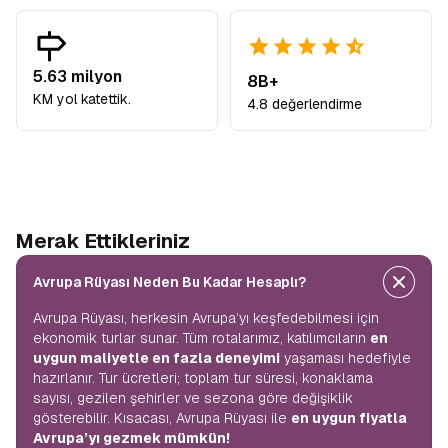
5.63 milyon
8B+
KM yol katettik.
4.8 değerlendirme
Merak Ettikleriniz
Avrupa Rüyası Neden Bu Kadar Hesaplı?
Avrupa Rüyası, herkesin Avrupa’yı keşfedebilmesi için
ekonomik turlar sunar. Tüm rotalarımız, katılımcıların
en
uygun maliyetle en fazla deneyimi
yaşaması hedefiyle
hazırlanır. Tur ücretleri; toplam tur süresi, konaklama
sayısı, gezilen şehirler ve sezona göre değişiklik
gösterebilir. Kısacası, Avrupa Rüyası ile
en uygun fiyatla
Avrupa’yı gezmek mümkün!