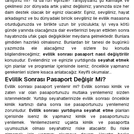
tanıştınız mı? Ya da ruh eşinizle? Tanıştıysanız şu karmaşık ve
çekilmesi zor dünyada artık yalnız değilsiniz; yanınızda size her
daim destek olacak bir eşiniz olacaktır. Eşiniz, sevgiliniz, hayat
arkadaşınız ve bu dünyadaki biricik sevgiliniz ile evlilik masasına
oturduğunuzda ve birlikte uzun bir yolculukta; iyi veya kötü
günde yanında olacağınıza dair evetlerinizi beyan ettikten sonra
hayatınızda ufak çaplı değişiklikler meydana gelmektedir. Bunlara
şimdiden hazırlıklı olmalısınız. Bunlardan bir tanesi de bugünkü
yazımızda ele alacağımız ve sizlere bu konuda
bilgilendireceğimiz;
evlilik sonrası pasaport nasıl değiştirilir
konusudur. Evelendiniz ve eşinizle yurtdışında
seyahat etmek
için planlar ve programlar içerisinde iseniz; öncelikle yapmanız
gerekenleri sizlere kısaca anlatacağız. Keyifli okumalar…
Evlilik Sonrası Pasaport Değişir Mi?
Evlilik sonrası pasaport yenilenir mi? Evlilik sonrası kimlik ve
zaten var olan pasaportunuzu mutlaka yenilemeniz sizden
istenmektedir. Yurtdışı seyahatlerinizde evlilik sonrası öncelikle
kimlik kartınızı daha sonra ise pasaportunuzu yenilemeniz
zorunludur.
Evlilik sonrası yurtdışına seyahat etme
planları
içerisinde iseniz ilk yapmanız kimlik ve pasaportunuzu
yenilemek. Yenilemezseniz uçakta kimlik ve pasaportta
uyumsuzluk olması seyahatiniz riske atacaktır. Bu riske