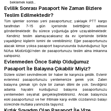
beklemek kaldı…
Evlilik Sonrası Pasaport Ne Zaman Bizlere
Teslim Edilmektedir?
Tüm işlemler sonrası yeni pasaportunuz; yaklaşık PTT kargo
tarafından 7-15 gün içerisinde belirttiğiniz adrese
gönderilmektedir. Bu sürece yoğunluğa göre uzayabilmektedir.
Kendiniz teslim alamayacaksanız da ev içerisinde birlikte
yaşadığınız kişilerin ismini de verebilirsiniz. Eğer pasaportunuzu
alacak kimse yoksa pasaport başvurusunda bulunduğunuz İlçe
Nüfus Müdürlüğü’nden de pasaportunuzu teslim alma imkanına
sahipsiniz.
Evlenmeden Önce Sahip Olduğumuz
Pasaport İle Balayına Çıkabilir Miyiz?
Sizlere sizleri sevindirecek bir haber ile karşınıza geldik. Evlenir
evlenmez pasaportunuzu yenilemenize gerek yok. Zaten
balayına çıkmak için öyle bir zaman dilimi de yok. Sevdiğiniz
adamla hayalini kurduğunuz balayına pasaportunuzu
yenilemeden seyahat gerçekleştirebilirsiniz. Ancak balayınıza
eski pasaportunuz ve her ihtimale karşı evlilik cüzdanınızı balayı
sürecinde mutlaka yanınızda taşıyınız.
Kızlık Soyadım Olan Pasaport İle Vize