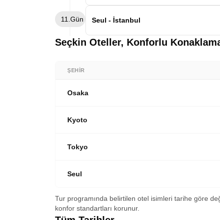
otelimize transfer. Konaklama Seul otelim
Sabah kahvaltısının ardından Kuzey ve G
11.Gün
yönelik turumuza başlıyoruz. Imjingak Pa
Seul - İstanbul
Anıtı ve Birleşmiş Milletler Anıtı ziyaret 
Sabah kahvaltısının ardından otelden ayrıl
Seçkin Oteller, Konforlu Konaklam
seferi ile İstanbul’a hareket ediyoruz. Y
turumuzun sonu. Japonya Güney Kore tur
Rüyası ile kalın.
ŞEHIR
Osaka
Kyoto
Tokyo
Seul
Tur programında belirtilen otel isimleri tarihe göre de
konfor standartları korunur.