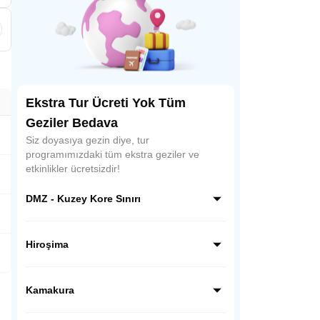
Ekstra Tur Ücreti Yok Tüm
Geziler Bedava
Siz doyasıya gezin diye, tur
programımızdaki tüm ekstra geziler ve
etkinlikler ücretsizdir!
DMZ - Kuzey Kore Sınırı
Kuzey Kore sınırı hattında, dünyanın en
ilginç ve hassas bölgelerinden biri olan
Hiroşima
DMZ’de rehber eşliğinde özel bir ziyaret
gerçekleştiriyoruz; gözlem noktalarından
Hiroşima’da tarihsel bir bilinç yolculuğuna
sınırı yakından görüyor, Kore tarihine ve
çıkıyoruz; Barış Anıtı Parkı ve Atom
Kamakura
bölünmüşlüğün hikâyesine tanıklık ediyoruz.
Bombası Kubbesi’ni ziyaret ederek kentin
geçmişine tanıklık ediyoruz.