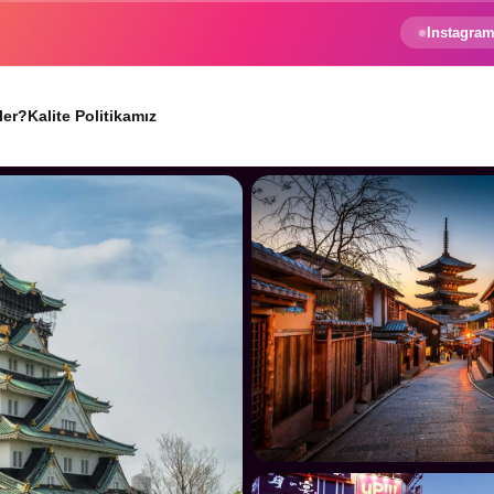
e gezginin hayali gerçek oluyor.
Instagram
ler?
Kalite Politikamız