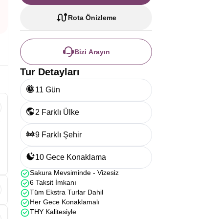
Rota Önizleme
Bizi Arayın
Tur Detayları
11 Gün
2 Farklı Ülke
9 Farklı Şehir
10 Gece Konaklama
Sakura Mevsiminde - Vizesiz
6 Taksit İmkanı
Tüm Ekstra Turlar Dahil
Her Gece Konaklamalı
THY Kalitesiyle