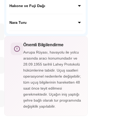
Kamakura’da dev Budha Heykelini ziyaret
edeceğiz, ziyaretimiz sonrası Japon
Hakone ve Fuji Dağı
inanışında çok önemli yer tutan Hokoku
Tapınağına ziyaretimizi yapacağız ve
Japonya’nın en güzel kasabalarından olan
geleneksel mekanda Japon çayını
Hakone’yi gezeceğiz. Fuji Dağı’nın etekleri
Nara Turu
tadacağız.
olan 5. istasyon olarak bilinen noktaya
çıkacağız, buradan FUJİ manzarasını
UNESCO Mirasları listesindeki TODAJİ
izleyeceğiz.
tapınağının da bulunuduğu Nara şehrini
ziyaret edeceğiz. Tapınak çevresinde
Önemli Bilgilendirme
gezinen Nara geyiklerini severek
Avrupa Rüyası, havayolu ile yolcu
besleyeceğiz.
arasında aracı konumundadır ve
28.09.1955 tarihli Lahey Protokolü
hükümlerine tabidir. Uçuş saatleri
operasyonel nedenlerle değişebilir;
tüm uçuş bilgilerinin hareketten 48
saat önce teyit edilmesi
gerekmektedir. Uçağın iniş yaptığı
şehre bağlı olarak tur programında
değişiklik yapılabilir.