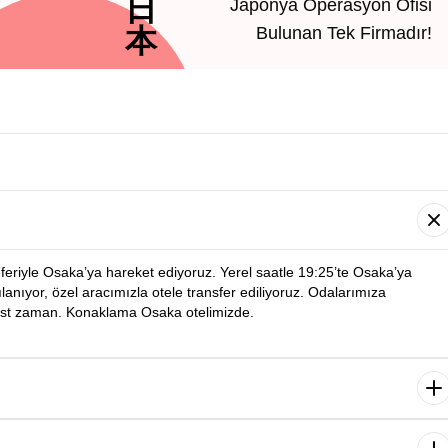
日
Japonya Operasyon Ofisi
本
Bulunan Tek Firmadır!
seferiyle Osaka’ya hareket ediyoruz. Yerel saatle 19:25’te Osaka’ya
anıyor, özel aracımızla otele transfer ediliyoruz. Odalarımıza
est zaman. Konaklama Osaka otelimizde.
Osaka şehir turumuza başlıyoruz. Turumuz sırasında şehrin tarihi ve