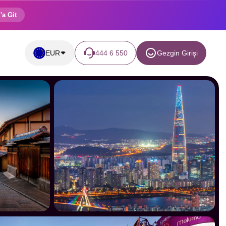
'a Git
EUR
444 6 550
Gezgin Girişi