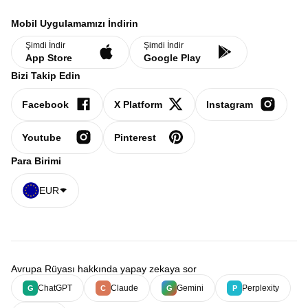
Mobil Uygulamamızı İndirin
Şimdi İndir
Şimdi İndir
App Store
Google Play
Bizi Takip Edin
Facebook
X Platform
Instagram
Youtube
Pinterest
Para Birimi
EUR
Avrupa Rüyası hakkında yapay zekaya sor
ChatGPT
Claude
Gemini
Perplexity
G
C
G
P