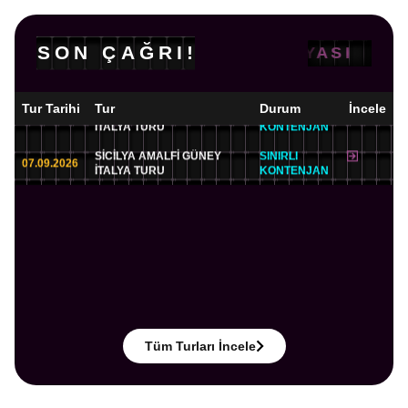
SON ÇAĞRI!
AVRUPA RÜYASI
SICILYA AMALFI GÜNEY
SINIRLI
Tur Tarihi
Tur
Durum
İncele
07.09.2026
İNCELE
İTALYA TURU
KONTENJAN
SICILYA AMALFI GÜNEY
SINIRLI
07.09.2026
İNCELE
İTALYA TURU
KONTENJAN
Tüm Turları İncele