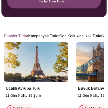
En İyi Turu Bulalım
Popüler Turlar
Kampanyalı Turlar
Son Koltuklar
Uzak Turlar
Viz
Uçaklı Avrupa Turu
Büyük Britanya 
11 Gün 6 Ülke 15 Şehir
11 Gün 5 Ülke 18 Ş