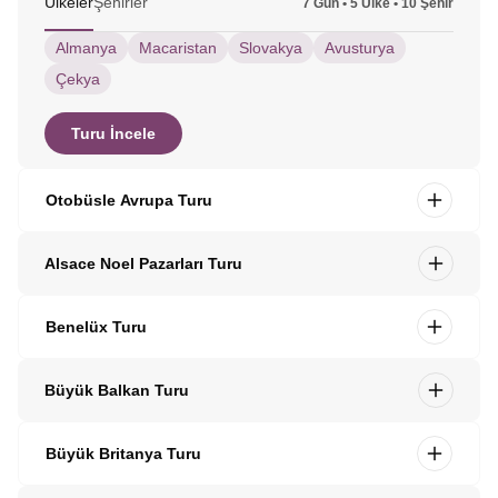
Ülkeler
Şehirler
7 Gün • 5 Ülke • 10 Şehir
Almanya
Macaristan
Slovakya
Avusturya
Çekya
Turu İncele
Otobüsle Avrupa Turu
Alsace Noel Pazarları Turu
Benelüx Turu
Büyük Balkan Turu
Büyük Britanya Turu