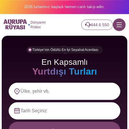
Binlerce gezginin hayali gerçek oluyor.
Dünyanın
444 6 550
Rotası
Türkiye’nin Ödüllü En İyi Seyahat Acentası
En Kapsamlı
Yurtdışı Turları