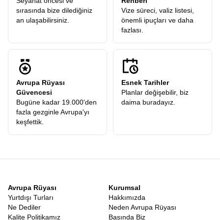
Seyahat öncesi ve
Rehberi
sırasında bize dilediğiniz
Vize süreci, valiz listesi,
an ulaşabilirsiniz.
önemli ipuçları ve daha
fazlası.
Avrupa Rüyası
Esnek Tarihler
Güvencesi
Planlar değişebilir, biz
Bugüne kadar 19.000'den
daima buradayız.
fazla gezginle Avrupa'yı
keşfettik.
Avrupa Rüyası
Kurumsal
Yurtdışı Turları
Hakkımızda
Ne Dediler
Neden Avrupa Rüyası
Kalite Politikamız
Basında Biz