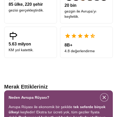
85
ülke,
220
şehir
20 bin
gezisi gerçekleştirdik.
gezgin ile Avrupa’yı
keşfettik.
5.63 milyon
8B+
KM yol katettik.
4.8 değerlendirme
Merak Ettikleriniz
Neden Avrupa Rüyası?
Avrupa Rüyası ile ekonomik bir şekilde
tek seferde birçok
ülkeyi
keşfedin! Ekstra tur ücreti yok, tüm geziler fiyata