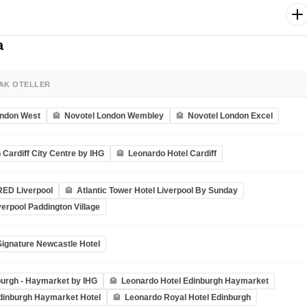
rlanda Cumhuriyeti’nin başkenti Dublin’e doğru hareket ediyoruz.
fast otelimizde.
oruz. Trinity College, Temple Bar Bölgesi, St. Patrick Katedrali, Dublin
rler arasında. Ardından otelimize transfer. Konaklama Dublin
nün kalan kısmı için serbest zaman. Dileyen misafirler alışveriş
a
n geçirebilir. Belirlenen saatte havalimanına transfer. Dublin – İstanbul
nbul’a varışımızla birlikte unutulmaz Büyük Britanya – İrlanda turumuz
a görüşmek dileğiyle!
AK OTELLER
ondon West
Novotel London Wembley
Novotel London Excel
 Cardiff City Centre by IHG
Leonardo Hotel Cardiff
RED Liverpool
Atlantic Tower Hotel Liverpool By Sunday
verpool Paddington Village
ignature Newcastle Hotel
urgh - Haymarket by IHG
Leonardo Hotel Edinburgh Haymarket
dinburgh Haymarket Hotel
Leonardo Royal Hotel Edinburgh