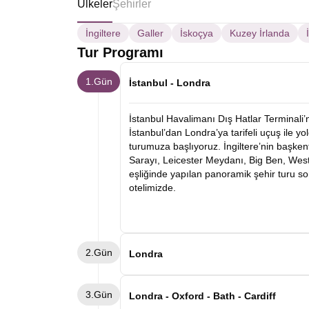
Ülkeler
Şehirler
İngiltere
Galler
İskoçya
Kuzey İrlanda
Tur Programı
1.Gün
İstanbul - Londra
İstanbul Havalimanı Dış Hatlar Terminali
İstanbul’dan Londra’ya tarifeli uçuş ile y
turumuza başlıyoruz. İngiltere’nin başke
Sarayı, Leicester Meydanı, Big Ben, Wes
eşliğinde yapılan panoramik şehir turu s
otelimizde.
2.Gün
Londra
Otelimizde alacağımız kahvaltının ardın
3.Gün
önemli müzelerinden biri olan British Mus
Londra - Oxford - Bath - Cardiff