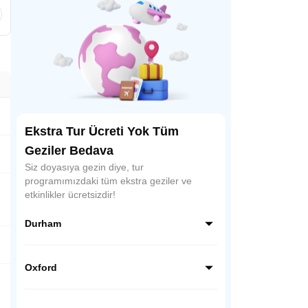
Ekstra Tur Ücreti Yok Tüm
Geziler Bedava
Siz doyasıya gezin diye, tur
programımızdaki tüm ekstra geziler ve
etkinlikler ücretsizdir!
Durham
Kuzey İngiltere bölgesinde eskiden "Durham
Kontluğu" içinde bir şehir bölgesi olan
Oxford
Durham, kaleleriyle, yüzlerce yıllık tarihi
yapılarıyla önemli Orta Çağ şehirlerinden.
İngiltere’nin üniversite ve eğitim şehri