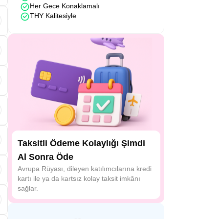
Her Gece Konaklamalı
THY Kalitesiyle
e
i
Taksitli Ödeme Kolaylığı Şimdi
Al Sonra Öde
.
Avrupa Rüyası, dileyen katılımcılarına kredi
kartı ile ya da kartsız kolay taksit imkânı
sağlar.