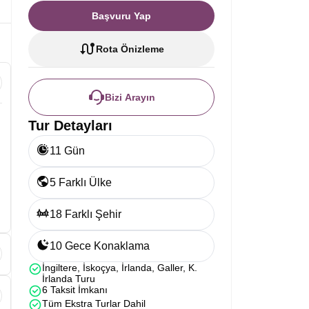
Başvuru Yap
Rota Önizleme
Bizi Arayın
Tur Detayları
11 Gün
5 Farklı Ülke
18 Farklı Şehir
10 Gece Konaklama
İngiltere, İskoçya, İrlanda, Galler, K.
İrlanda Turu
6 Taksit İmkanı
Tüm Ekstra Turlar Dahil