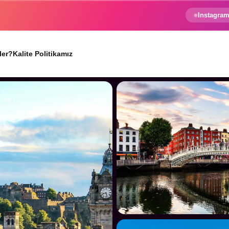
e gezginin hayali gerçek oluyor.
Instagram
ler?
Kalite Politikamız