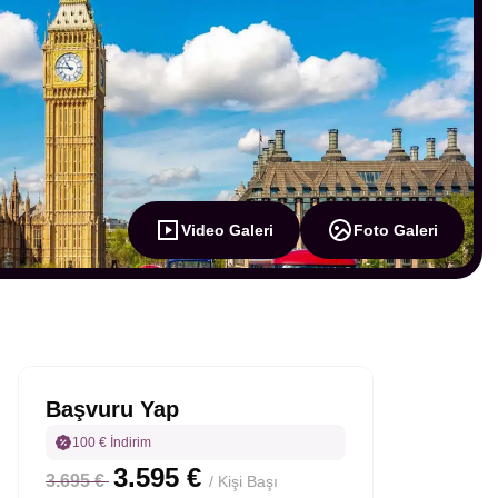
Video Galeri
Foto Galeri
Başvuru Yap
100 € İndirim
3.595 €
3.695 €
/ Kişi Başı