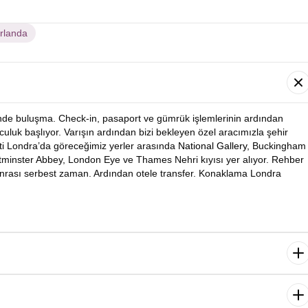
İrlanda
’nde buluşma. Check-in, pasaport ve gümrük işlemlerinin ardından
olculuk başlıyor. Varışın ardından bizi bekleyen özel aracımızla şehir
nti Londra’da göreceğimiz yerler arasında
National Gallery,
Buckingham
tminster Abbey, London Eye ve Thames Nehri kıyısı yer alıyor. Rehber
onrası serbest zaman. Ardından otele transfer. Konaklama Londra
dan bugünkü programımıza başlıyoruz. İlk durağımız dünyanın en
eum. Ardından rehberimiz eşliğinde Tower Bridge gibi kültürel noktaları