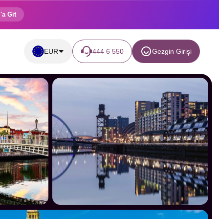
'a Git
EUR
444 6 550
Gezgin Girişi