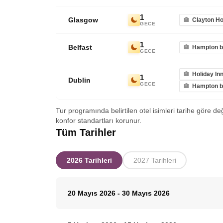
1
Glasgow
Clayton Ho
GECE
1
Belfast
Hampton by
GECE
Holiday In
1
Dublin
GECE
Hampton by
Tur programında belirtilen otel isimleri tarihe göre de
konfor standartları korunur.
Tüm Tarihler
2026 Tarihleri
2027 Tarihleri
20 Mayıs 2026
-
30 Mayıs 2026