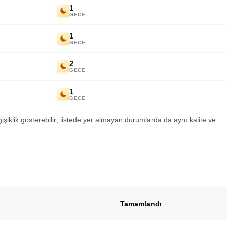
1
GECE
1
GECE
2
GECE
1
GECE
ğişiklik gösterebilir; listede yer almayan durumlarda da aynı kalite ve
Tamamlandı