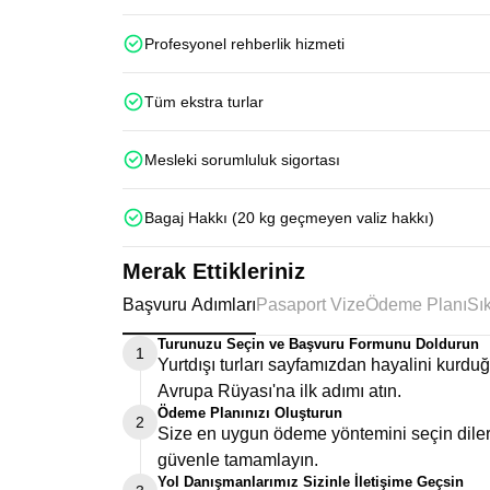
Profesyonel rehberlik hizmeti
Tüm ekstra turlar
Mesleki sorumluluk sigortası
Bagaj Hakkı (20 kg geçmeyen valiz hakkı)
Merak Ettikleriniz
Başvuru Adımları
Pasaport Vize
Ödeme Planı
Turunuzu Seçin ve Başvuru Formunu Doldurun
1
Yurtdışı turları sayfamızdan hayalini kurd
Avrupa Rüyası'na ilk adımı atın.
Ödeme Planınızı Oluşturun
2
Size en uygun ödeme yöntemini seçin dilers
güvenle tamamlayın.
Yol Danışmanlarımız Sizinle İletişime Geçsin