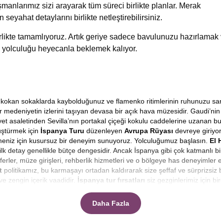
manlarımız sizi arayarak tüm süreci birlikte planlar. Merak
n seyahat detaylarını birlikte netleştirebilirsiniz.
birlikte tamamlıyoruz. Artık geriye sadece bavulunuzu hazırlamak
 yolculuğu heyecanla beklemek kalıyor.
arih kokan sokaklarda kaybolduğunuz ve flamenko ritimlerinin ruhunuzu sa
bir medeniyetin izlerini taşıyan devasa bir açık hava müzesidir. Gaudi’
et asaletinden Sevilla’nın portakal çiçeği kokulu caddelerine uzanan bu 
üştürmek için
İspanya Turu
düzenleyen
Avrupa Rüyası
devreye giriyo
tmeniz için kusursuz bir deneyim sunuyoruz. Yolculuğumuz başlasın.
El 
ilk detay genellikle bütçe dengesidir. Ancak İspanya gibi çok katmanlı bir
ferler, müze girişleri, rehberlik hizmetleri ve o bölgeye has deneyimler
t
politikamız, bu karmaşayı ortadan kaldırarak size şeffaf ve sürprizsiz
ve zengin içerik vaadidir.
İspanya tur fırsatları
siz gezginlerimiz için bi
ızda buna ne kadar ödeyeceğim sorusu değil, sadece o anın büyüsü olsun 
Daha Fazla
çeyle yaşamaktır. Ancak uygun kelimesi, kaliteden ödün vermek anlamı