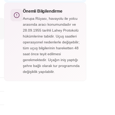
Endülüs’ün incisi El Hamra Sarayı,
çevrelediği bu büyüleyici şehir, panoramik
Granada’nın tepesinde yer alan görkemli bir
manzaralarıyla adeta bir açık hava
Mağribi mirasıdır. Her taşında tarih, her
Önemli Bilgilendirme
müzesidir.
köşesinde zarafet gizlidir; El Hamra,
Avrupa Rüyası, havayolu ile yolcu
zamanda yolculuğun en büyüleyici
arasında aracı konumundadır ve
duraklarından biridir.
28.09.1955 tarihli Lahey Protokolü
hükümlerine tabidir. Uçuş saatleri
operasyonel nedenlerle değişebilir;
tüm uçuş bilgilerinin hareketten 48
saat önce teyit edilmesi
gerekmektedir. Uçağın iniş yaptığı
şehre bağlı olarak tur programında
değişiklik yapılabilir.