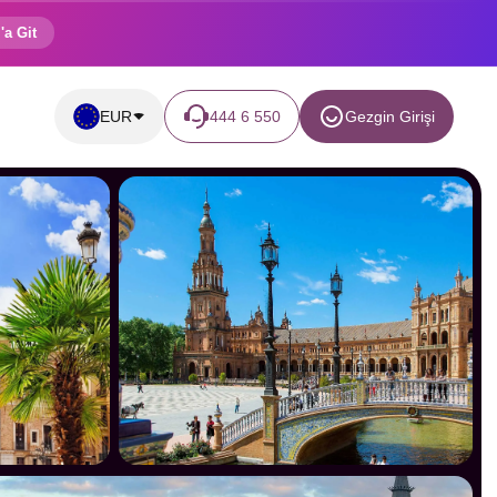
'a Git
EUR
444 6 550
Gezgin Girişi