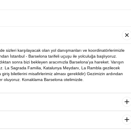
de sizleri karşılayacak olan yol danışmanları ve koordinatörlerimizle
dan İstanbul - Barselona tarifeli uçuşu ile yolculuğa başlıyoruz.
ıktan sonra bizi bekleyen aracımızla Barselona’ya hareket. Varışın
ruz. La Sagrada Familia, Katalunya Meydanı, La Rambla gezilecek
giriş biletlerini misafirlerimiz alması gereklidir) Gezimizin ardından
er oluyoruz. Konaklama Barselona otelimizde.
mızla Barselona Kombi turu yapıyoruz. Rehberimiz eşliğinde Arnavut
da geziyoruz. Varışın ardından rehberimiz eşliğinde şehir turumuza
ından dönüş yolculuğumuz başlıyor. Yolculuk sonrası otele transfer