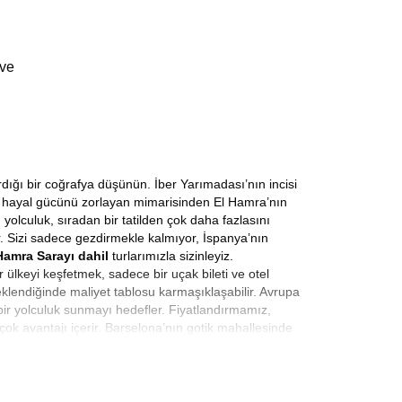
 ve
rdığı bir coğrafya düşünün. İber Yarımadası’nın incisi
nin hayal gücünü zorlayan mimarisinden El Hamra’nın
yolculuk, sıradan bir tatilden çok daha fazlasını
r. Sizi sadece gezdirmekle kalmıyor, İspanya’nın
Hamra Sarayı dahil
turlarımızla sizinleyiz.
 ülkeyi keşfetmek, sadece bir uçak bileti ve otel
 eklendiğinde maliyet tablosu karmaşıklaşabilir. Avrupa
 bir yolculuk sunmayı hedefler. Fiyatlandırmamız,
rçok avantajı içerir. Barselona’nın gotik mahallesinde
istiyoruz. Kaliteyi ulaşılabilir kılmak, bizim için
na gelmemelidir. Bizim için
Uygun Fiyatlı İspanya