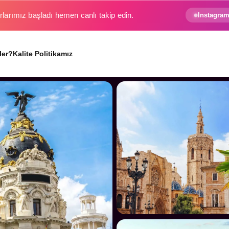
e gezginin hayali gerçek oluyor.
Instagram
ler?
Kalite Politikamız