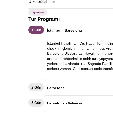
Ülkeler
Şehirler
İspanya
Tur Programı
1.Gün
İstanbul - Barselona
İstanbul Havalimanı Dış Hatlar Terminalin
check-in işlemlerinin tamamlanması. Ardın
Barcelona Uluslararası Havalimanına vard
ardından rehberimizle şehir turu yapıyo
yerlerden bazılarıdır. (La Sagrada Familia 
serbest zaman. Gezi sonrası otele transf
2.Gün
Barselona
Sabah kahvaltının ardından katılımcıları
3.Gün
kaldırımlı, labirent gibi şehir sokakların
Barselona - Valencia
başlıyoruz ve serbest zaman. Gezinin ard