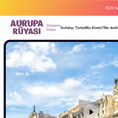
Binlerc
Dünyanın
Yurtdışı Turlar
Biz Kimiz?
Ne dedi
Rotası