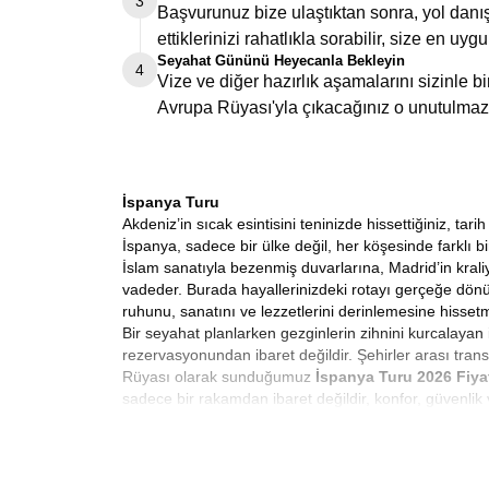
3
Başvurunuz bize ulaştıktan sonra, yol danış
ettiklerinizi rahatlıkla sorabilir, size en uygu
Seyahat Gününü Heyecanla Bekleyin
4
Vize ve diğer hazırlık aşamalarını sizinle 
Avrupa Rüyası'yla çıkacağınız o unutulmaz
İspanya Turu
Akdeniz’in sıcak esintisini teninizde hissettiğiniz, t
İspanya, sadece bir ülke değil, her köşesinde farklı 
İslam sanatıyla bezenmiş duvarlarına, Madrid’in kraliy
vadeder. Burada hayallerinizdeki rotayı gerçeğe dön
ruhunu, sanatını ve lezzetlerini derinlemesine hisse
Bir seyahat planlarken gezginlerin zihnini kurcalayan 
rezervasyonundan ibaret değildir. Şehirler arası trans
Rüyası olarak sunduğumuz
İspanya Turu 2026 Fiya
sadece bir rakamdan ibaret değildir, konfor, güvenlik 
yürürken ya da Granada’da gün batımını izlerken aklın
bir prensip meselesidir.
Uygun Fiyatlı İspanya Turu
Her gezginin hayali, maksimum deneyimi optimum büt