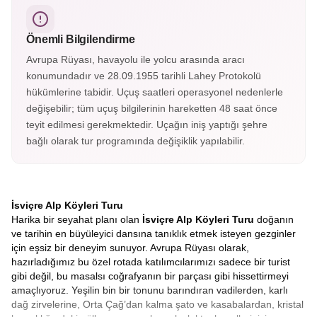
dağlarının eteklerinde yer alan köyde Heidi’nin evi, müzesi
ve eşsiz doğa manzaraları bulunur.
Önemli Bilgilendirme
Avrupa Rüyası, havayolu ile yolcu arasında aracı
konumundadır ve 28.09.1955 tarihli Lahey Protokolü
hükümlerine tabidir. Uçuş saatleri operasyonel nedenlerle
değişebilir; tüm uçuş bilgilerinin hareketten 48 saat önce
teyit edilmesi gerekmektedir. Uçağın iniş yaptığı şehre
bağlı olarak tur programında değişiklik yapılabilir.
İsviçre Alp Köyleri Turu
Harika bir seyahat planı olan
İsviçre Alp Köyleri Turu
doğanın
ve tarihin en büyüleyici dansına tanıklık etmek isteyen gezginler
için eşsiz bir deneyim sunuyor. Avrupa Rüyası olarak,
hazırladığımız bu özel rotada katılımcılarımızı sadece bir turist
gibi değil, bu masalsı coğrafyanın bir parçası gibi hissettirmeyi
amaçlıyoruz. Yeşilin bin bir tonunu barındıran vadilerden, karlı
dağ zirvelerine, Orta Çağ’dan kalma şato ve kasabalardan, kristal