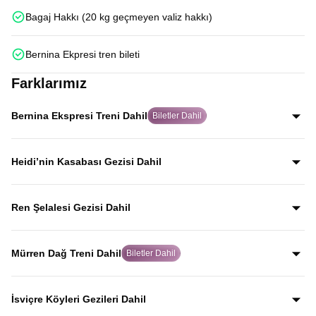
Bagaj Hakkı (20 kg geçmeyen valiz hakkı)
Bernina Ekpresi tren bileti
Farklarımız
Bernina Ekspresi Treni Dahil
Biletler Dahil
Dünyanın en ünlü tren rotalarından Bernina Ekspresi için
biletleri misafirlerimiz adına alıyor, Alp manzaraları
Heidi’nin Kasabası Gezisi Dahil
eşliğinde bu eşsiz tren deneyimini yaşamanızı sağlıyoruz.
Dünyaca ünlü Heidi hikâyesine ilham veren Heididorf
kasabasını gezerek, Alp manzaraları eşliğinde masalsı
Ren Şelalesi Gezisi Dahil
atmosferi yerinde keşfedersiniz.
Avrupa’nın en büyük şelalesi olan Ren Şelalesi, coşkulu
suları ve etkileyici manzarasıyla rehberli gezi programında
Mürren Dağ Treni Dahil
Biletler Dahil
yer alır.
İsviçre Alpleri’nin en etkileyici dağ rotalarından biri olan
Mürren Dağ Treni ile; vadi ve Alp köyleri manzaraları
İsviçre Köyleri Gezileri Dahil
eşliğinde dağ yolculuğunu doyasıya yaşarsınız.