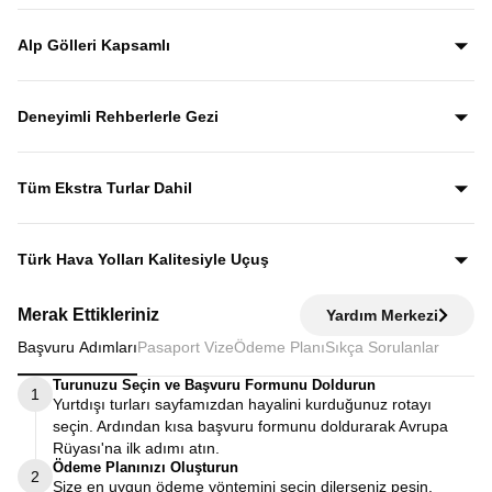
İsviçre Alpleri’nin en kartpostallık kasabaları olan Mürren,
Grindelwald ve Lauterbrunnen, Alp manzaraları eşliğinde
Alp Gölleri Kapsamlı
rehberli olarak keşfedilir.
Gezi boyunca Luzern, Leman, Zürih, Brienz ve Thun
göllerini görerek İsviçre’nin en etkileyici Alp manzaralarına
Deneyimli Rehberlerle Gezi
yakından tanıklık edersiniz.
Yıllardır bu tur rotasını birebir uygulayan ve deneyimleyen
rehberler eşliğinde gezerek; şehirleri sadece görmekle
Tüm Ekstra Turlar Dahil
kalmaz, anlatımlarla şehirleri dolu dolu keşfedersiniz.
Yola çıktığınızda sürpriz ödemelerle karşılaşmazsınız.
Ekstra tur ücreti alınmaz; programda yer alan tüm geziler
Türk Hava Yolları Kalitesiyle Uçuş
fiyata dahildir.
Dünyanın en iyi havayollarından biri olan Türk Hava
Merak Ettikleriniz
Yardım Merkezi
Yolları’nın konforu ve hizmet kalitesiyle seyahat edersiniz.
Başvuru Adımları
Pasaport Vize
Ödeme Planı
Sıkça Sorulanlar
Turunuzu Seçin ve Başvuru Formunu Doldurun
1
Yurtdışı turları sayfamızdan hayalini kurduğunuz rotayı
seçin. Ardından kısa başvuru formunu doldurarak Avrupa
Rüyası'na ilk adımı atın.
Ödeme Planınızı Oluşturun
2
Size en uygun ödeme yöntemini seçin dilerseniz peşin,