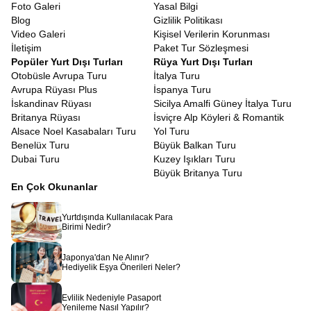
olduğunu kanıtlar niteliktedir.
Foto Galeri
Yasal Bilgi
Bavyera bölgesi, şatolar ve saraylar konusunda dünyanın en
Blog
Gizlilik Politikası
zengin bölgelerinden biridir.
Romantik Yol Almanya Şato Turu
,
Video Galeri
Kişisel Verilerin Korunması
sadece Neuschwanstein ile sınırlı kalmayıp Hohenschwangau gibi
İletişim
Paket Tur Sözleşmesi
diğer önemli yapıları ve Würzburg’daki Rezidans Sarayı gibi
Popüler Yurt Dışı Turları
Rüya Yurt Dışı Turları
UNESCO Dünya Mirası listesindeki eserleri de kapsar. Bu
Otobüsle Avrupa Turu
İtalya Turu
şatoların her biri, dönemin sanat anlayışını, kralların yaşam
Avrupa Rüyası Plus
İspanya Turu
tarzını ve bölgenin siyasi tarihini yansıtan birer aynadır. Barok ve
İskandinav Rüyası
Sicilya Amalfi Güney İtalya Turu
Rokoko mimarisinin en ince detaylarını görebileceğiniz bu yapılar,
Britanya Rüyası
İsviçre Alp Köyleri & Romantik
sanat tarihine ilgi duyan gezginler için bulunmaz birer hazinedir.
Alsace Noel Kasabaları Turu
Yol Turu
İsviçre Alpleri Kapsamlı Avrupa Turu
Benelüx Turu
Büyük Balkan Turu
Doğaya saygının ve sürdürülebilir yaşamın merkezi olan
Dubai Turu
Kuzey Işıkları Turu
İsviçre’de,
İsviçre Doğa ve Köy Turu
yapmak, aynı zamanda bir
Büyük Britanya Turu
ekolojik farkındalık gezisidir. İneklerin boyunlarındaki çan sesleri
En Çok Okunanlar
eşliğinde yapacağınız yürüyüşlerde, endemik bitki türlerini
inceleyebilir ve tertemiz havayı ciğerlerinize doldurabilirsiniz. Bu
Yurtdışında Kullanılacak Para
turda, doğanın nasıl korunduğuna ve insanların doğayla nasıl
Birimi Nedir?
uyum içinde yaşadığına şahit olursunuz. Betonlaşmanın olmadığı,
her metrekarenin yeşile ayrıldığı bu köyler, modern şehir
Japonya'dan Ne Alınır?
hayatının stresinden arınmak için en doğal reçetedir.
İsviçre
Hediyelik Eşya Önerileri Neler?
köyleri gezileri dahil
olan turlarımız sizleri bekliyor.
Coğrafi yakınlıkları nedeniyle Alpler ve Güney Almanya kasabaları
Evlilik Nedeniyle Pasaport
kültürel olarak birbirine çok benzerlik gösterse de, her birinin
Yenileme Nasıl Yapılır?