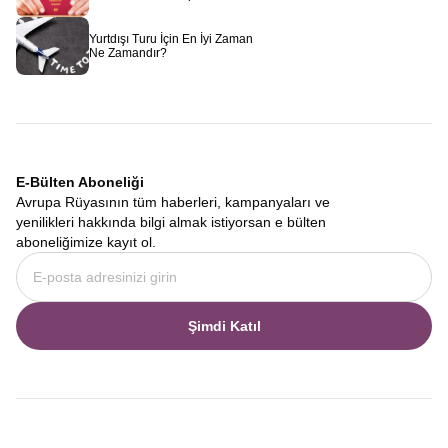
kendine has bir karakteri vardır.
Alpler ve Almanya Tarihi
Kasabaları Turu
, bu geçişkenliği en iyi gözlemleyebileceğiniz
Yurtdışı Turu İçin En İyi Zaman
rotadır. Bir tarafta İsviçre’nin bağımsız ve doğacı ruhu, diğer
Ne Zamandır?
tarafta Almanya’nın disiplinli ve tarihine bağlı yapısı, seyahatinizi
çok katmanlı bir hale getirir. Bu turda sadece manzara
izlemezsiniz. Aynı zamanda Alman ve İsviçre mutfaklarını
karşılaştırabilir, dil ve lehçe değişimlerini fark edebilir, Avrupa’nın
kalbindeki kültürel mozaiği çözebilirsiniz.
7 Gün İsviçre Almanya Turu
E-Bülten Aboneliği
Zamanı kısıtlı olan ancak görmek istediği yerlerden taviz vermek
Avrupa Rüyasının tüm haberleri, kampanyaları ve
istemeyenler için hazırladığımız
7 Gün İsviçre Almanya Turu
,
yenilikleri hakkında bilgi almak istiyorsan e bülten
optimum süre ve maksimum verim ilkesiyle planlanmıştır. Bir
aboneliğimize kayıt ol.
hafta gibi kısa bir sürede, hem İsviçre’nin en önemli zirvelerini ve
göllerini hem de Almanya’nın en ünlü kasabalarını ve şatolarını
görebilmeniz için lojistik detaylar en ince ayrıntısına kadar
düşünülmüştür. Her sabah yeni bir ülkede veya şehirde
Şimdi Katıl
uyanmanın heyecanını yaşarken, yorucu olmayan bir tempoyla
bölgenin tadını çıkarmanız sağlanır.
Seyahatin başlangıcı ve bitişi, genel memnuniyet için kritik öneme
sahiptir. Bu nedenle uçuşlarımızda bayrak taşıyıcımız olan THY’yi
tercih ediyoruz.
Türk Hava Yolları ile İsviçre Almanya Turu
programımız, İstanbul’dan Zürih, Basel veya Münih gibi ana