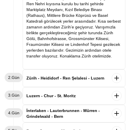
Ren Nehri kıyısına kurulu bu tarihi şehirde
Marktplatz Meydanı, Kızıl Belediye Binası
(Rathaus), Mittlere Brücke Köprüsü ve Basel
Katedrali görülecek yerler arasındadır. Kısa serbest
zamanın ardından Zürih’e geçiyoruz. Varışımızla
birlikte gerçekleştireceğimiz şehir turunda Zürih
Gölü, Bahnhofstrasse, Grossmünster Kilisesi,
Fraumünster Kilisesi ve Lindenhof Tepesi gezilecek
yerlerden bazılarıdır. Gezimizin ardından otele
transfer oluyoruz. Konaklama Zürih otelimizde.
2.Gün
Zürih - Heididorf - Ren Şelalesi - Luzern
Sabah kahvaltısının ardından masalsı Heidi
3.Gün
Köyü’ne (Heididorf) doğru yola çıkıyoruz.
Luzern - Chur - St. Moritz
Çocukluğumuzun sevilen çizgi filmi Heidi’nin geçtiği
bu dağ köyünde yeşil çayırlar, Alp evleri ve Heidi’nin
Sabah kahvaltısının ardından Luzern şehir
İnterlaken - Lauterbrunnen - Mürren -
4.Gün
müzesi bizleri bekliyor. Gezimizin ardından
turumuzu gerçekleştiriyoruz. Göl kıyısında kurulu
Grindelwald - Bern
Avrupa’nın en büyük şelalesi olan Ren Şelalesi
bu zarif şehirde Ahşap Şapel Köprüsü
(Rheinfall)’e geçiyoruz. Dileyen misafirlerimiz
(Kapellbrücke), Aslan Anıtı (Löwendenkmal),
Sabah kahvaltısının ardından Alplerin kalbine doğru