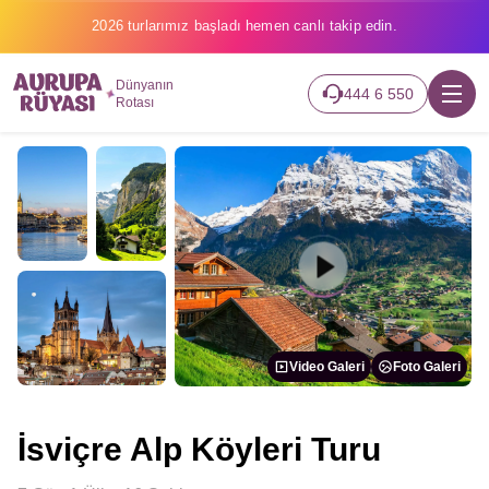
2026 turlarımız başladı hemen canlı takip edin.
Dünyanın
444 6 550
Rotası
Video Galeri
Foto Galeri
İsviçre Alp Köyleri Turu