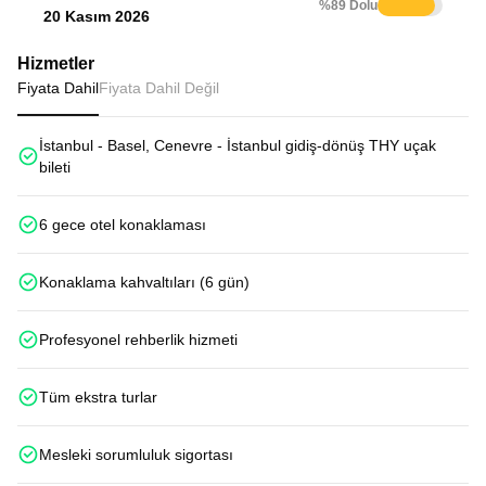
%89 Dolu
20 Kasım 2026
Hizmetler
Fiyata Dahil
Fiyata Dahil Değil
İstanbul - Basel, Cenevre - İstanbul gidiş-dönüş THY uçak
bileti
6 gece otel konaklaması
Konaklama kahvaltıları (6 gün)
Profesyonel rehberlik hizmeti
Tüm ekstra turlar
Mesleki sorumluluk sigortası