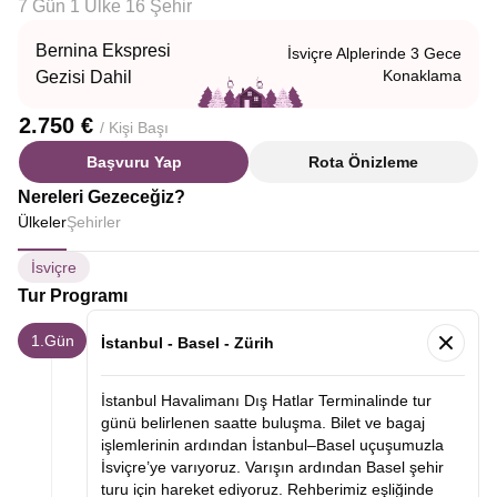
7 Gün 1 Ülke 16 Şehir
Bernina Ekspresi
İsviçre Alplerinde 3 Gece
Konaklama
Gezisi Dahil
2.750 €
/ Kişi Başı
Başvuru Yap
Rota Önizleme
Nereleri Gezeceğiz?
Ülkeler
Şehirler
İsviçre
Tur Programı
1.Gün
İstanbul - Basel - Zürih
İstanbul Havalimanı Dış Hatlar Terminalinde tur
günü belirlenen saatte buluşma. Bilet ve bagaj
işlemlerinin ardından İstanbul–Basel uçuşumuzla
İsviçre’ye varıyoruz. Varışın ardından Basel şehir
turu için hareket ediyoruz. Rehberimiz eşliğinde