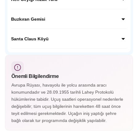
tadını çıkarın, vahşi yaşamla karşılaşın ve unutulmaz bir
gün geçirin.
Ren Geyiği Kızak turu, Laponya’nın beyaz örtüsü altında
geleneksel Samilere özgü bir ulaşım deneyimidir. Sessiz
Buzkıran Gemisi
ormanlarda, ren geyiklerinin çektiği kızaklarla huzurlu bir
kış yolculuğu yapılır.
Rovaniemi Buzkıran Gemisi turu, Baltık Denizi’nde donmuş
sular üzerinde yapılan eşsiz bir deneyimdir. Dev gemiyle
Santa Claus Köyü
buzları kırarken özel kıyafetlerle buzda yüzme fırsatı sunar.
Santa Claus Köyü, Finlandiya’nın Rovaniemi şehrinde,
Kuzey Kutup Dairesi üzerinde yer alır. Noel Baba’nın evi,
geyikleri, posta ofisi ve kış aktiviteleriyle yıl boyu büyülü bir
atmosfer sunar.
Önemli Bilgilendirme
Avrupa Rüyası, havayolu ile yolcu arasında aracı
konumundadır ve 28.09.1955 tarihli Lahey Protokolü
hükümlerine tabidir. Uçuş saatleri operasyonel nedenlerle
değişebilir; tüm uçuş bilgilerinin hareketten 48 saat önce
teyit edilmesi gerekmektedir. Uçağın iniş yaptığı şehre
bağlı olarak tur programında değişiklik yapılabilir.