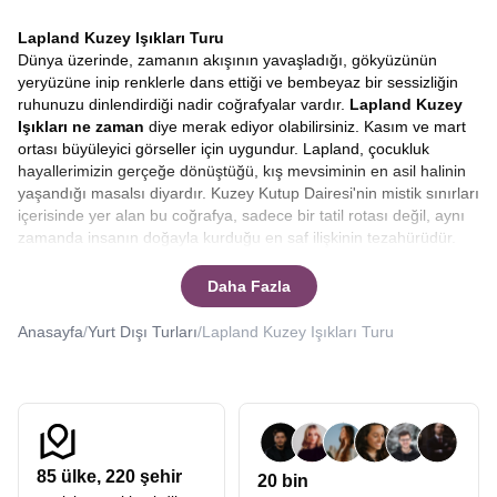
Lapland Kuzey Işıkları Turu
Dünya üzerinde, zamanın akışının yavaşladığı, gökyüzünün
yeryüzüne inip renklerle dans ettiği ve bembeyaz bir sessizliğin
ruhunuzu dinlendirdiği nadir coğrafyalar vardır.
Lapland Kuzey
Işıkları ne zaman
diye merak ediyor olabilirsiniz. Kasım ve mart
ortası büyüleyici görseller için uygundur. Lapland, çocukluk
hayallerimizin gerçeğe dönüştüğü, kış mevsiminin en asil halinin
yaşandığı masalsı diyardır. Kuzey Kutup Dairesi'nin mistik sınırları
içerisinde yer alan bu coğrafya, sadece bir tatil rotası değil, aynı
zamanda insanın doğayla kurduğu en saf ilişkinin tezahürüdür.
Lapland Kuzey Işıkları Turu
ile karlarla kaplı ormanların
derinliklerinde, gökyüzünde beliren yeşil ışıkların altında dururken
Daha Fazla
hissettiğiniz o tarifsiz heyecan, hayatınız boyunca
unutamayacağınız bir anıya dönüşür.
Avrupa Rüyası
olarak, sizi
Anasayfa
/
Yurt Dışı Turları
/
Lapland Kuzey Işıkları Turu
sadece bir tura değil, kendi kış masalınızı yazacağınız, sınırların
ötesinde bir deneyime davet ediyoruz.
Kuzeyin bu soğuk ama bir o kadar da kalpleri ısıtan atmosferinde,
doğanın en büyük şovuna tanıklık etmek için hazırlanan rotamız,
her detayıyla kusursuz bir kış tatili vaat ediyor. Finlandiya’nın
kalbinde, Rovaniemi’nin büyülü ormanlarında geçireceğiniz
85
ülke,
220
şehir
20 bin
günler, size modern dünyanın kaosundan uzaklaşma ve kendinizi