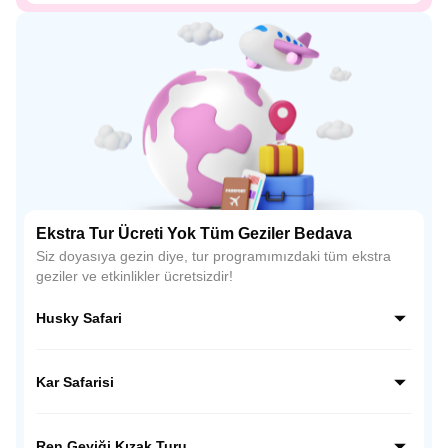
Ekstra Tur Ücreti Yok Tüm Geziler Bedava
Siz doyasıya gezin diye, tur programımızdaki tüm ekstra
geziler ve etkinlikler ücretsizdir!
Husky Safari
Kuzey'in enerjik köpekleriyle macera! Husky kızağınıza
atlayın, karlı ormanlarda uçun. Çiftlik ziyaretiyle köpeklerle
Kar Safarisi
tanışın, sıcak bir içecek eşliğinde unutulmaz hatıralar
biriktirin. 🛷❄️🐕
Kar motosikletleriyle karlı ormanlarda bir macera! Özel
kıyafet ve güvenlik ekipmanları sağlanır. Buz gibi doğanın
Ren Geyiği Kızak Turu