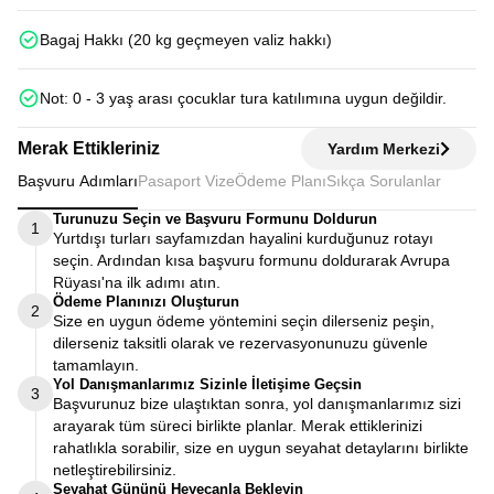
Bagaj Hakkı (20 kg geçmeyen valiz hakkı)
Not: 0 - 3 yaş arası çocuklar tura katılımına uygun değildir.
Merak Ettikleriniz
Yardım Merkezi
Başvuru Adımları
Pasaport Vize
Ödeme Planı
Sıkça Sorulanlar
Turunuzu Seçin ve Başvuru Formunu Doldurun
1
Yurtdışı turları sayfamızdan hayalini kurduğunuz rotayı
seçin. Ardından kısa başvuru formunu doldurarak Avrupa
Rüyası'na ilk adımı atın.
Ödeme Planınızı Oluşturun
2
Size en uygun ödeme yöntemini seçin dilerseniz peşin,
dilerseniz taksitli olarak ve rezervasyonunuzu güvenle
tamamlayın.
Yol Danışmanlarımız Sizinle İletişime Geçsin
3
Başvurunuz bize ulaştıktan sonra, yol danışmanlarımız sizi
arayarak tüm süreci birlikte planlar. Merak ettiklerinizi
rahatlıkla sorabilir, size en uygun seyahat detaylarını birlikte
netleştirebilirsiniz.
Seyahat Gününü Heyecanla Bekleyin