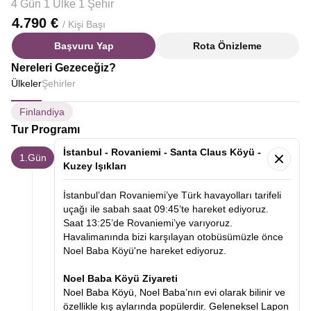
4 Gün 1 Ülke 1 Şehir
4.790 €
/ Kişi Başı
Başvuru Yap
Rota Önizleme
Nereleri Gezeceğiz?
Ülkeler
Şehirler
Finlandiya
Tur Programı
İstanbul - Rovaniemi - Santa Claus Köyü -
1.Gün
Kuzey Işıkları
İstanbul’dan Rovaniemi’ye Türk havayolları tarifeli
uçağı ile sabah saat 09:45’te hareket ediyoruz.
Saat 13:25’de Rovaniemi’ye varıyoruz.
Havalimanında bizi karşılayan otobüsümüzle önce
Noel Baba Köyü'ne hareket ediyoruz.
Noel Baba Köyü Ziyareti
Noel Baba Köyü, Noel Baba’nın evi olarak bilinir ve
özellikle kış aylarında popülerdir. Geleneksel Lapon