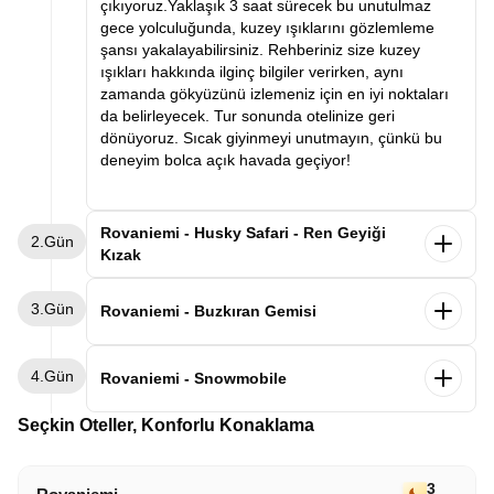
çıkıyoruz.Yaklaşık 3 saat sürecek bu unutulmaz
gece yolculuğunda, kuzey ışıklarını gözlemleme
şansı yakalayabilirsiniz. Rehberiniz size kuzey
ışıkları hakkında ilginç bilgiler verirken, aynı
zamanda gökyüzünü izlemeniz için en iyi noktaları
da belirleyecek. Tur sonunda otelinize geri
dönüyoruz. Sıcak giyinmeyi unutmayın, çünkü bu
deneyim bolca açık havada geçiyor!
Rovaniemi - Husky Safari - Ren Geyiği
2.Gün
Kızak
Sabah kahvaltısından sonra husky ve ren geyiği
3.Gün
çiftliğine hareket ediyoruz.
Rovaniemi - Buzkıran Gemisi
Husky Safarisi
Sabah kahvaltımızın ardından buzkıran etkinliği için
4.Gün
Husky çiftliğine varıyor ve dünyanın en sevimli
Rovaniemi’nin 170 km uzağında bulunan İsveç’in
Rovaniemi - Snowmobile
köpeklerinden huskyleri ziyaret ediyoruz. Bugün
Kalix şehrine hareket ediyoruz. Yolculuğumuz
kendi husky takımımızı nasıl yönlendireceğimizi
sırasında İsveç Finlandiya sınırını geçerek Axelsvik
Sabah kahvaltımızın ardından
kar motoruyla
Seçkin Oteller, Konforlu Konaklama
öğreneceğiz ve bu sevimli dostlarımızla unutulmaz
limanına varıyoruz. Dünyanın en büyük turistik
donmuş nehir vadilerinde ve karla kaplı ormanlarda
bir kızak sürüş deneyimi yaşayacağız. Ardından
buzkıran gemisi ile yapacağımız 3 saatlik yolculuk
unutulmaz bir tur yapacağız. Yolculuk sırasında,
geleneksel bir Lapon kulübesinde (kota) ateşin
sırasında, donmuş denizin üzerindeki buzların nasıl
donmuş manzaranın keyfini çıkaracağız ve sıcak
3