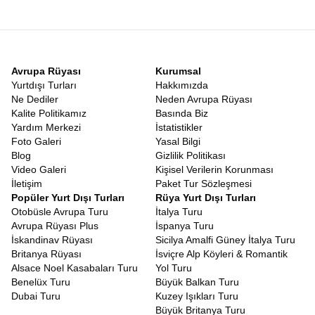
sembolik ama bir o kadar da özel bir andır. Hediyelik eşya
dükkanları, buzdan heykeller ve sürekli çalan neşeli müzikler,
içinizdeki çocuğu uyandıracak.
Termal Kıyafetli Lapland Turu
Kuzeyin dondurucu soğuğu gözünüzü korkutmasın çünkü doğru
Avrupa Rüyası
Kurumsal
ekipmanla soğuk, sadece keyifli bir ferahlığa dönüşür. Avrupa
Yurtdışı Turları
Hakkımızda
Rüyası olarak sunduğumuz
Termal Kıyafetli Lapland Turu
Ne Dediler
Neden Avrupa Rüyası
ayrıcalığı sayesinde, eksi derecelere varan hava koşullarında bile
Kalite Politikamız
Basında Biz
sıcacık kalacaksınız. Özel tulumlar, kar botları ve eldivenler, sizi
Yardım Merkezi
İstatistikler
soğuktan korurken hareket kabiliyetinizi kısıtlamadan tüm
Foto Galeri
Yasal Bilgi
aktivitelerin tadını çıkarmanızı sağlar. Böylece soğuğu değil,
Blog
Gizlilik Politikası
sadece anın güzelliğini düşünürsünüz.
Video Galeri
Kişisel Verilerin Korunması
Uçaklı Lapland Turu
İletişim
Paket Tur Sözleşmesi
Konforlu bir yolculuk, güzel bir tatilin başlangıcıdır. İstanbul’dan
Popüler Yurt Dışı Turları
Rüya Yurt Dışı Turları
başlayıp Rovaniemi’ye uzanan bu serüvende,
Uçaklı Lapland
Otobüsle Avrupa Turu
İtalya Turu
Turu
konseptimizle yorucu kara yolculuklarını ortadan
Avrupa Rüyası Plus
İspanya Turu
kaldırıyoruz. Türk Hava Yolları veya diğer prestijli havayolu
İskandinav Rüyası
Sicilya Amalfi Güney İtalya Turu
şirketleriyle gerçekleştirdiğimiz uçuşlar, sizi kısa sürede bu beyaz
Britanya Rüyası
İsviçre Alp Köyleri & Romantik
cennete ulaştırıyor. Havalimanında sizi karşılayan ekibimizle
Alsace Noel Kasabaları Turu
Yol Turu
birlikte, hiç vakit kaybetmeden masalın içine dalış yapıyorsunuz.
Benelüx Turu
Büyük Balkan Turu
4 Gece Lapland Turu
Dubai Turu
Kuzey Işıkları Turu
Lapland’ın sunduğu tüm güzellikleri sindirerek yaşamak için süre
Büyük Britanya Turu