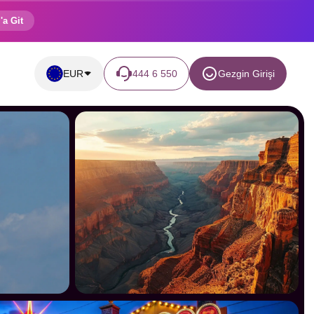
'a Git
EUR
444 6 550
Gezgin Girişi