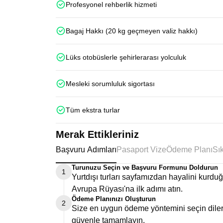
Profesyonel rehberlik hizmeti
Bagaj Hakkı (20 kg geçmeyen valiz hakkı)
Lüks otobüslerle şehirlerarası yolculuk
Mesleki sorumluluk sigortası
Tüm ekstra turlar
Merak Ettikleriniz
Başvuru Adımları
Pasaport Vize
Ödeme Planı
Turunuzu Seçin ve Başvuru Formunu Doldurun
1
Yurtdışı turları sayfamızdan hayalini kurd
Avrupa Rüyası'na ilk adımı atın.
Ödeme Planınızı Oluşturun
2
Size en uygun ödeme yöntemini seçin dilers
güvenle tamamlayın.