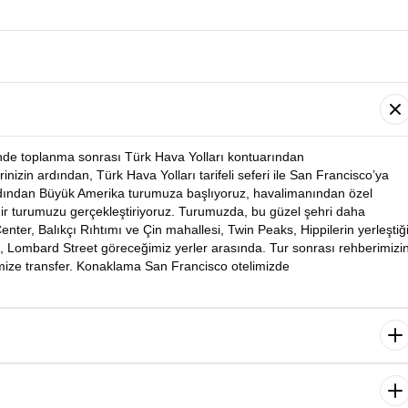
’nde toplanma sonrası Türk Hava Yolları kontuarından
rinizin ardından, Türk Hava Yolları tarifeli seferi ile San Francisco’ya
rdından Büyük Amerika turumuza başlıyoruz,
havalimanından
özel
hir turumuzu gerçekleştiriyoruz. Turumuzda, bu güzel şehri daha
enter, Balıkçı Rıhtımı ve Çin mahallesi, Twin Peaks, Hippilerin yerleştiğ
, Lombard Street göreceğimiz yerler arasında. Tur sonrası rehberimizi
mize transfer. Konaklama San Francisco otelimizde
rdından Sausolito- Tekneden Alkatraz - Fisherman’s Wharf – Cable Car
ğiz. Özel aracımızla San Francisco’nun eskiden yüksek rütbeli