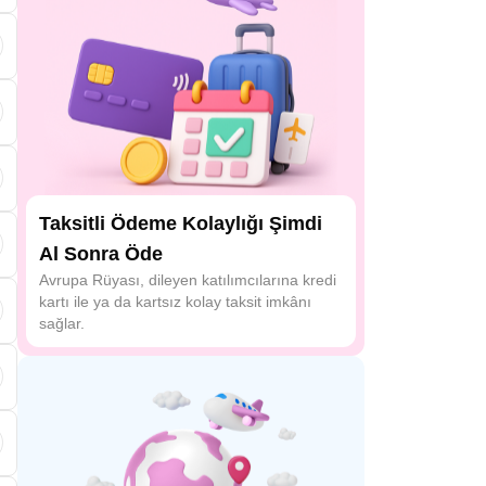
i
Taksitli Ödeme Kolaylığı Şimdi
Al Sonra Öde
Avrupa Rüyası, dileyen katılımcılarına kredi
kartı ile ya da kartsız kolay taksit imkânı
sağlar.
s
n
e