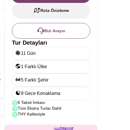
Rota Önizleme
Bizi Arayın
Tur Detayları
11 Gün
1 Farklı Ülke
i
n
5 Farklı Şehir
9 Gece Konaklama
6 Taksit İmkanı
Tüm Ekstra Turlar Dahil
THY Kalitesiyle