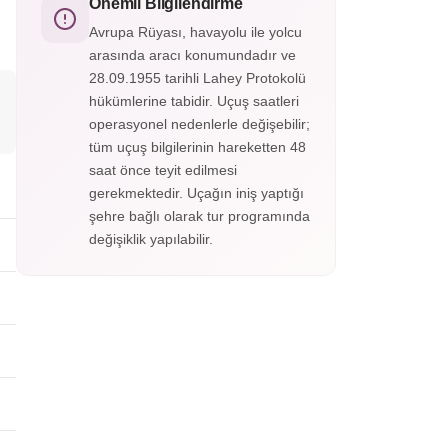
doğanın en görkemli anlarına tanıklık edin.
Önemli Bilgilendirme
Yerel rehber eşliğinde panoramik noktaları
Avrupa Rüyası, havayolu ile yolcu
keşfedin, fotoğraf molalarında ölümsüz
arasında aracı konumundadır ve
anlar yakalayın. Konforlu ulaşım ve esnek
28.09.1955 tarihli Lahey Protokolü
program ile muhteşem bir deneyim sizi
bekliyor!
hükümlerine tabidir. Uçuş saatleri
operasyonel nedenlerle değişebilir;
tüm uçuş bilgilerinin hareketten 48
saat önce teyit edilmesi
gerekmektedir. Uçağın iniş yaptığı
şehre bağlı olarak tur programında
değişiklik yapılabilir.