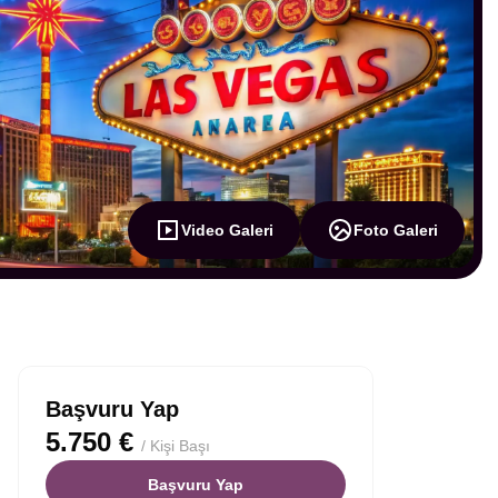
Video Galeri
Foto Galeri
Başvuru Yap
5.750 €
/ Kişi Başı
Başvuru Yap