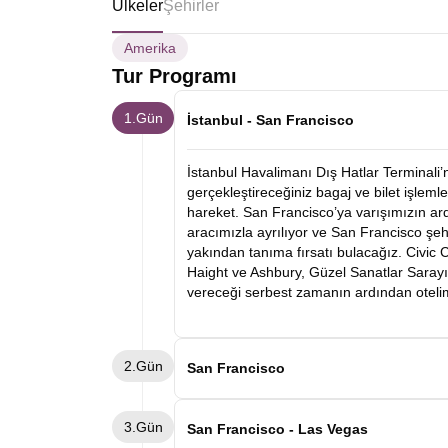
Ülkeler
Şehirler
Amerika
Tur Programı
1.Gün
İstanbul - San Francisco
İstanbul Havalimanı Dış Hatlar Terminali
gerçekleştireceğiniz bagaj ve bilet işlemle
hareket. San Francisco’ya varışımızın a
aracımızla ayrılıyor ve San Francisco şe
yakından tanıma fırsatı bulacağız. Civic C
Haight ve Ashbury, Güzel Sanatlar Sarayı
vereceği serbest zamanın ardından oteli
2.Gün
San Francisco
Sabah otelde alacağımız kahvaltımızın a
3.Gün
– Union Square turumuzu gerçekleştirece
San Francisco - Las Vegas