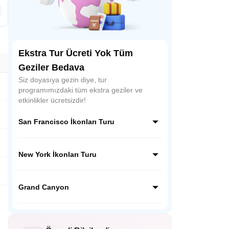
Ekstra Tur Ücreti Yok Tüm
Geziler Bedava
Siz doyasıya gezin diye, tur
programımızdaki tüm ekstra geziler ve
etkinlikler ücretsizdir!
San Francisco İkonları Turu
San Francisco'nun efsanevi simgelerini tek
turda keşfedin! Tekneyle Alcatraz
New York İkonları Turu
manzarası, renkli Sausalito, Fisherman’s
Wharf lezzetleri ve ikonik Cable Car keyfi
Empire State'ten Times Square'e, Özgürlük
sizi bekliyor. Unutulmaz bir gün!
Anıtı'ndan Brooklyn Köprüsü'ne, New
Grand Canyon
York'un kalbini atlatan simgelerini keşfedin!
Rehberli, unutulmaz bir şehir macerası
Büyük Kanyon'un nefes kesen
manzaralarını unutulmaz kılan bu turda,