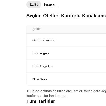
Sabah otelimizde alacağımız kahvaltımızın
11.Gün
eklemeler yapılarak ABD’ ye hediye edilmi
transfer saatine kadar serbest vaktimiz 
İstanbul
dönüyoruz. Ardından, Financial District 
gümrük işlemlerinden sonra Türk Hava Yoll
göreceğimiz yerler arasında. Sonrasında
uçakta.
Öğlen saatlerinde İstanbul havalimanına
Seçkin Oteller, Konforlu Konaklam
fotoğraflama şansı bulacağımız One World
bulunmaktayız. Bir sonraki rüya turumuz
harika manzaranın tadını çıkardıktan sonra
yer verilen Brooklyn Köprüsünde bir yürü
ŞEHIR
görerek otelimizde dönüyoruz. Konaklam
San Francisco
Las Vegas
Los Angeles
New York
Tur programında belirtilen otel isimleri tarihe göre de
konfor standartları korunur.
Tüm Tarihler