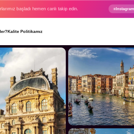
e gezginin hayali gerçek oluyor.
Instagram
ler?
Kalite Politikamız