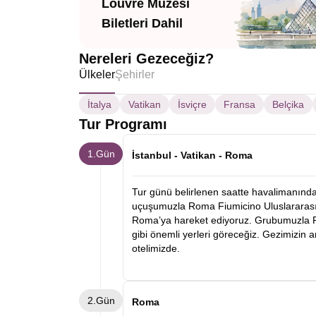
Louvre Müzesi
Biletleri Dahil
Nereleri Gezeceğiz?
Ülkeler
Şehirler
İtalya
Vatikan
İsviçre
Fransa
Belçika
Tur Programı
1.Gün
İstanbul - Vatikan - Roma
Tur günü belirlenen saatte havalimanında 
uçuşumuzla Roma Fiumicino Uluslararası 
Roma’ya hareket ediyoruz. Grubumuzla Ro
gibi önemli yerleri göreceğiz. Gezimizi
otelimizde.
2.Gün
Roma