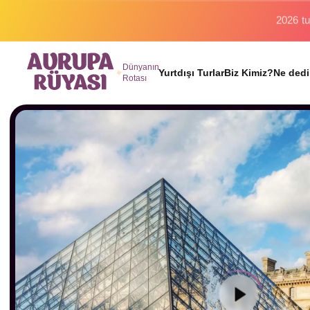
Binlerc
Dünyanın
Yurtdışı Turlar
Biz Kimiz?
Ne dedi
Rotası