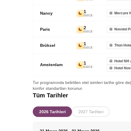
1
Nancy
Mercure N
GECE
2
Paris
Novotel Pa
GECE
1
Brüksel
Thon Hote
GECE
Hotel NH 
1
Amsterdam
GECE
Hotel Nov
Tur programında belirtilen otel isimleri tarihe göre de
konfor standartları korunur.
Tüm Tarihler
2026 Tarihleri
2027 Tarihleri