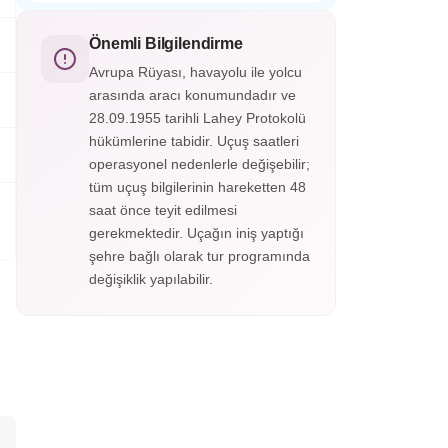
Hollanda’nın en turistik sahil kasabası.
buraya taşınan 35 adet tarihi evden oluşan
Güzel evleri, şirin bahçeleri, yürümeye
bir açık hava müzesidir.
doyamayacağınız sokaklarının dışında sahil
Önemli Bilgilendirme
şeridine konumlandırılmış tahta ayakkabı
Avrupa Rüyası, havayolu ile yolcu
dükkanları, hediyelik eşya satan dükkanlar,
arasında aracı konumundadır ve
leziz balıklar yiyebileceğiniz restoranlar ve
28.09.1955 tarihli Lahey Protokolü
peynir fabrikalarıyla Volendam’da zamanın
nasıl geçtiğini anlamayacaksınız.
hükümlerine tabidir. Uçuş saatleri
operasyonel nedenlerle değişebilir;
tüm uçuş bilgilerinin hareketten 48
saat önce teyit edilmesi
gerekmektedir. Uçağın iniş yaptığı
şehre bağlı olarak tur programında
değişiklik yapılabilir.