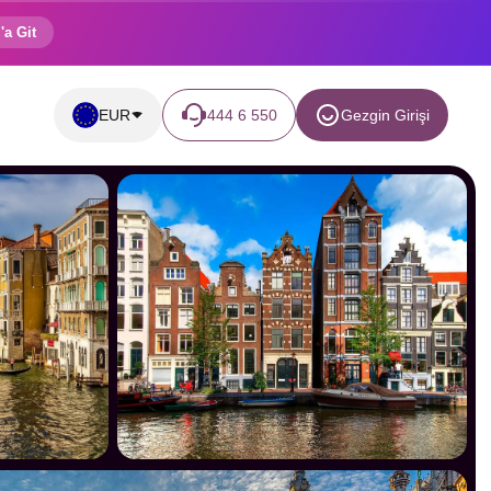
'a Git
EUR
444 6 550
Gezgin Girişi