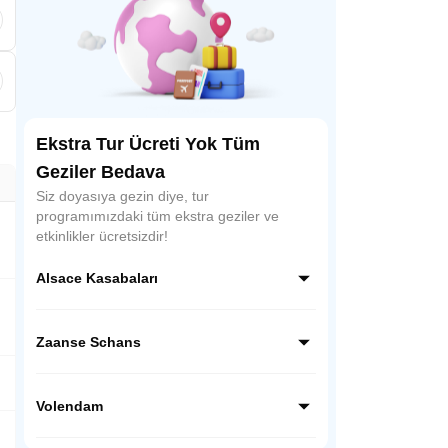
Ekstra Tur Ücreti Yok Tüm
Geziler Bedava
Siz doyasıya gezin diye, tur
programımızdaki tüm ekstra geziler ve
etkinlikler ücretsizdir!
Alsace Kasabaları
Fransa’nın doğusunda Ren nehri
kenarındaki Alsas Kasabaları, masallardan
Zaanse Schans
fırlamışcasına evler, alabildiğine tepeleri
saran üzüm bağları, lezzetli turtaları,
Zaanse Schans, Hollanda’nın en turistik
şarapları, hamur işleri, peynirleri ile
yerlerinden olup yel değirmenleri ile ünlü
Volendam
Avrupa’nın en çok ziyaret edilen
kasabasıdır. Kasaba, koruma altına alınmış
yerlerinden.
13 adet aktif yel değirmeni ve 1960 yılında