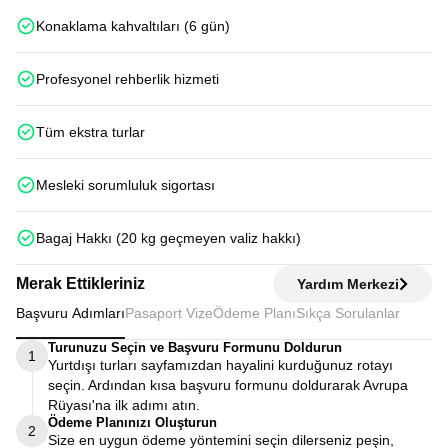
Konaklama kahvaltıları (6 gün)
Profesyonel rehberlik hizmeti
Tüm ekstra turlar
Mesleki sorumluluk sigortası
Bagaj Hakkı (20 kg geçmeyen valiz hakkı)
Merak Ettikleriniz
Yardım Merkezi
Başvuru Adımları
Pasaport Vize
Ödeme Planı
Sıkça Sorulanlar
Turunuzu Seçin ve Başvuru Formunu Doldurun
1
Yurtdışı turları sayfamızdan hayalini kurduğunuz rotayı
seçin. Ardından kısa başvuru formunu doldurarak Avrupa
Rüyası'na ilk adımı atın.
Ödeme Planınızı Oluşturun
2
Size en uygun ödeme yöntemini seçin dilerseniz peşin,