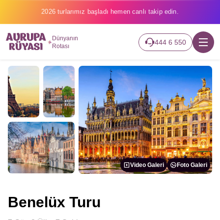
2026 turlarımız başladı hemen canlı takip edin.
Dünyanın
444 6 550
Rotası
Video Galeri
Foto Galeri
Benelüx Turu