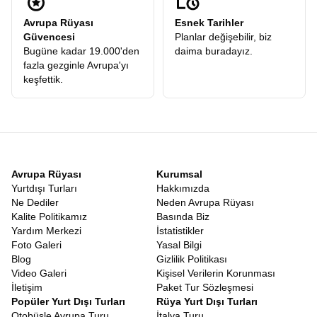
vermeden, en iyi otellerde konaklayarak ve en tecrübeli
Avrupa Rüyası
Esnek Tarihler
rehberlerle gezerek, verdiğiniz ücretin karşılığını fazlasıyla
Güvencesi
Planlar değişebilir, biz
alırsınız.
Bugüne kadar 19.000'den
daima buradayız.
Uygun Fiyatlı Benelux Turu
fazla gezginle Avrupa'yı
Herkesin dünyayı gezme hakkı olduğuna inanıyoruz. Bu vizyonla,
keşfettik.
Uygun Fiyatlı Benelux Turu
arayışında olan gezginlerimize,
erken rezervasyon dönemlerinde kaçırılmayacak fırsatlar
sunuyoruz. Ekonomik dalgalanmaların yaşandığı dönemlerde
bile, sabit fiyat garantisi ve avantajlı kampanyalarımızla
hayallerinizi koruma altına alıyoruz. Uygun fiyatlı olması, hizmet
kalitesinin düşük olduğu anlamına gelmez. Tam tersine, Avrupa
Rüyası'nın operasyonel gücü ve yılların getirdiği tecrübe
Avrupa Rüyası
Kurumsal
sayesinde, maliyetleri optimize ederek size en iyi deneyimi en
Yurtdışı Turları
Hakkımızda
makul bütçelerle sunabiliyoruz. Öğrencisinden emeklisine, balayı
Ne Dediler
Neden Avrupa Rüyası
çiftlerinden yalnız gezginlere kadar her kesimden insanın
Kalite Politikamız
Basında Biz
katılabileceği bu turlar,
En Ucuz Benelux Turu
ile bütçenizi
Yardım Merkezi
İstatistikler
sarsmadan Avrupa’yı keşfetmenin en akılcı yoludur.
Foto Galeri
Yasal Bilgi
Benelux Turu 2026
Blog
Gizlilik Politikası
Seyahat tutkunları bilir ki, iyi bir tatil iyi bir planlama gerektirir.
Video Galeri
Kişisel Verilerin Korunması
Şimdiden
Benelux Turu 2026
sezonu için yerinizi ayırtmak hem
İletişim
Paket Tur Sözleşmesi
fiyat avantajı sağlar hem de kontenjan sorunu yaşamanızı
Popüler Yurt Dışı Turları
Rüya Yurt Dışı Turları
engeller. Özellikle vize süreçlerinin yoğun olduğu dönemlerde,
Otobüsle Avrupa Turu
İtalya Turu