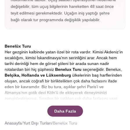
değişebilir; tüm uçuş bilgilerinin hareketten 48 saat önce
teyit edilmesi gerekmektedir. Uçağın iniş yaptığı şehre
bağlı olarak tur programında değişiklik yapılabilir.
Benelüx Turu
Her gezginin kalbinde yatan özel bir rota vardır. Kimisi Akdeniz’in
sıcaklığını, kimisi İskandinavya’nın serinliğini arar. Ancak hem
tarihi derinliği hem de görsel şöleni bir arada sunan nadir
rotalardan biri hiç şüphesiz
Benelux Turu
seçeneğidir. Benelux,
Belçika, Hollanda ve Lüksemburg
ülkelerinin baş harflerinden
oluşan, ancak coğrafi bir birliktelikten çok daha fazlasını ifade
eden bir kavramdır. Biz bu tura, aşıklar şehri Paris’i ve
Almanya’nın gotik devi Köln’ü de ekleyerek deneyiminizi
zenginleştiriyoruz. Sıradan bir tatilden çok daha fazlasını vaat
eden bu yolculukta,
Avrupa Rüyası
farkıyla
ekstra tur ücreti
ödemeden
, her anı dolu dolu yaşayacağınız bir macera sizleri
Daha Fazla
bekliyor. Bu kapsamlı program, Benelux Turu Fiyatları, erken
rezervasyon avantajları ve single farkı olmadan katılabilme
Anasayfa
/
Yurt Dışı Turları
/
Benelüx Turu
imkânı ile bütçe dostu bir seçenek sunuyor.