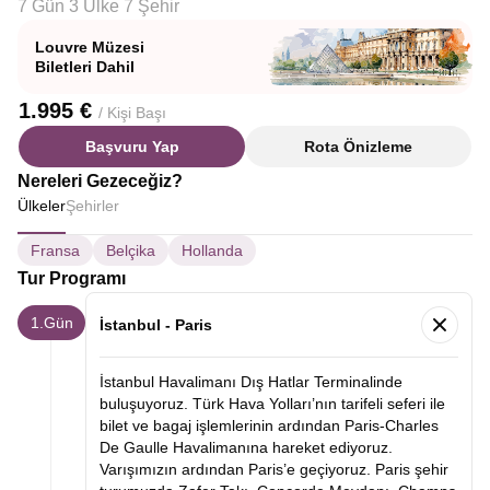
7 Gün 3 Ülke 7 Şehir
Louvre Müzesi
Biletleri Dahil
1.995 €
/ Kişi Başı
Başvuru Yap
Rota Önizleme
Nereleri Gezeceğiz?
Ülkeler
Şehirler
Fransa
Belçika
Hollanda
Tur Programı
1.Gün
İstanbul - Paris
İstanbul Havalimanı Dış Hatlar Terminalinde
buluşuyoruz. Türk Hava Yolları’nın tarifeli seferi ile
bilet ve bagaj işlemlerinin ardından Paris-Charles
De Gaulle Havalimanına hareket ediyoruz.
Varışımızın ardından Paris’e geçiyoruz. Paris şehir