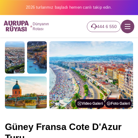
2026 turlarımız başladı hemen canlı takip edin.
Dünyanın
444 6 550
Rotası
Video Galeri
Foto Galeri
Güney Fransa Cote D'Azur
Turu