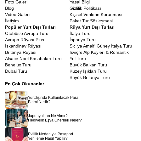
Foto Galeri
Yasal Bilgi
gereklidir. Biz de Avrupa Rüyası olarak
Güney Fransa turu vize
Blog
Gizlilik Politikası
konusunda sizlere tam destek sunuyoruz. Evrak hazırlığından
Video Galeri
Kişisel Verilerin Korunması
randevu süreçlerine kadar tüm aşamalarda danışmanlarımız
İletişim
Paket Tur Sözleşmesi
yanınızda oluyor. Bazı pasaport türlerinin vizeden muaf olması ise
Popüler Yurt Dışı Turları
Rüya Yurt Dışı Turları
ayrı bir kolaylık sağlıyor. Başvuru sürecinin nasıl ilerleyeceğini
Otobüsle Avrupa Turu
İtalya Turu
size adım adım aktarıyoruz.
Avrupa Rüyası Plus
İspanya Turu
Fransa Rivierası Turu Ekstra Turlar Dahil
İskandinav Rüyası
Sicilya Amalfi Güney İtalya Turu
Birçoğunun aklına yaz ayları gelse de,
Fransa Rivierası kış turu
Britanya Rüyası
İsviçre Alp Köyleri & Romantik
bambaşka bir huzur taşıyor. Yaz kalabalığı yok, şehirler daha
Alsace Noel Kasabaları Turu
Yol Turu
sakin, manzaralar daha dingin. Kışın bile ılıman olan iklim
Benelüx Turu
Büyük Balkan Turu
sayesinde dış mekânların tadını çıkarabilir, Provence’ın sessiz
Dubai Turu
Kuzey Işıkları Turu
köylerinde fotoğraf çekebilir, sahil boyunca romantik yürüyüşler
Büyük Britanya Turu
yapabilirsiniz. Kış döneminde otellerin uygun fiyatlarla hizmet
En Çok Okunanlar
vermesi ise ekstra bir avantaj sunuyor.
Avrupa Rüyası olarak hazırladığımız bu tur, yalnızca bir yolculuk
Yurtdışında Kullanılacak Para
değil, duyularınızı besleyen, ruhunuzu dinlendiren, estetik algınızı
Birimi Nedir?
genişleten bir deneyimdir.
Côte d’Azur Turu
,
Güney Fransa
Turu
ile Provence köyleri, şarap bağları, lüks sahil kasabaları ve
Japonya'dan Ne Alınır?
tarih dolu şehirler. Hepsi aynı programın içinde birleşiyor. Eğer siz
Hediyelik Eşya Önerileri Neler?
de Akdeniz’in güneşine, Provence’ın lavanta kokulu sokaklarına
ve Rivierası’nın zarafetine dokunmak istiyorsanız doğru
Evlilik Nedeniyle Pasaport
yerdesiniz. Bu masalsı yolculuğu birlikte gerçekleştirmek için
Yenileme Nasıl Yapılır?