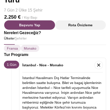
7 Gün 2 Ülke 15 Şehir
2.250 €
/ Kişi Başı
Başvuru Yap
Rota Önizleme
Nereleri Gezeceğiz?
Ülkeler
Şehirler
Fransa
Monako
Tur Programı
1.Gün
İstanbul - Nice - Monako
İstanbul Havalimanı Dış Hatlar Terminalinde
belirtilen saatte buluşma. Bilet ve bagaj işlemlerinin
ardından İstanbul – Nice tarifeli uçuşumuzla Nice
Havalimanına varıyoruz. İnişin ardından Nice şehir
merkezine hareket ediyoruz. Varışın ardından
rehberimiz eşliğinde Nice şehir turumuza
başlıyoruz. Melekler Körfezi'nin kıvrımı boyunca