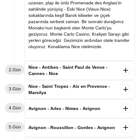
uzanan, plajı ile ünlü Promenade des Anglais'in
sahilinde yürüyüş - Eski Nice (Vieux-Nice)
sokaklarında keşif Barok kiliseler ve çiçek
pazarında serbest zaman. Bir sonraki durağımız
Monako’nun başkenti olan Monte Carlo'yu
geziyoruz. Monte Carlo Casino, Kraliyet Sarayı gibi
yerleri göreceğiz. Gezimizin ardından otele transfer
oluyoruz. Konaklama Nice otelimizde.
Nice - Antibes - Saint Paul de Vence -
2.Gün
Cannes - Nice
Sabah kahvaltı sonrası Cannes'e hareket ediyoruz.
Nice - Saint Tropez - Aix en Provence -
3.Gün
Fransız Rivierası’nın incisi Cannes, altın kumsalları,
Marsilya
palmiyeli caddeleri ve dünyaca ünlü film festivaliyle
tanınır. Akdeniz’in zarafetini, sanatın ışıltısını ve
Sabah kahvaltımızın ardından Marsilya'ya hareket
4.Gün
Fransız lüksünü bir arada sunan bu şehir, her
ediyoruz. İlk durağımız
dünyanın en ünlü tatil
Avignon - Arles - Nimes - Avignon
ziyaretçiye kırmızı halıda yürüyormuş hissi verir.
destinasyonlarından biri olan
Saint Tropez olacak.
Güney Fransa Côte d’Azur’un kalbinde yer alan,
Ardından bir diğer noktamız olan Aix-en-Provence
Sabah kahvaltı sonrası ilk durağımız tarihi şehir
A
kdeniz’in mavi sularıyla tarihin zarafetini
5.Gün
gezimize başlıyoruz. Roma döneminden kalan su
Arles. Bir zamanlar Roma metropolü, bu dönemden
Avignon - Roussillon - Gordes - Avignon
buluşturan büyüleyici bir Fransız sahil kenti
Antibes
şebekesi ve çeşmeleri halen çalışan bu şehirde
kalan eserlerin tamamı “Unesco dünya kültür
ilk durağımız olacak. Şehrin kalbinde yer alan Vieil
yapacağımız yürüyüş turumuz esnasında Rotonde
mirasına” kayıtlı olan ve ünlü ressam Van Gogh'un