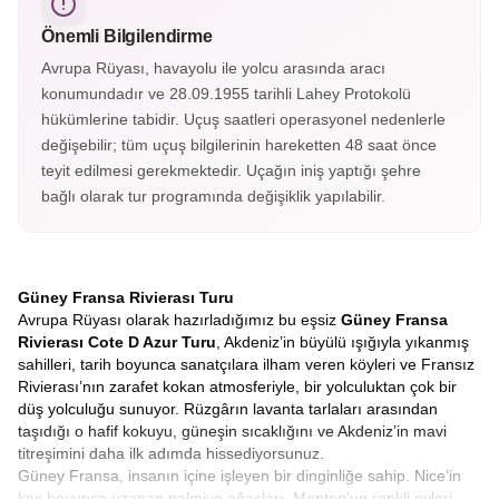
sayılır.
Önemli Bilgilendirme
Avrupa Rüyası, havayolu ile yolcu arasında aracı
konumundadır ve 28.09.1955 tarihli Lahey Protokolü
hükümlerine tabidir. Uçuş saatleri operasyonel nedenlerle
değişebilir; tüm uçuş bilgilerinin hareketten 48 saat önce
teyit edilmesi gerekmektedir. Uçağın iniş yaptığı şehre
bağlı olarak tur programında değişiklik yapılabilir.
Güney Fransa Rivierası Turu
Avrupa Rüyası olarak hazırladığımız bu eşsiz
Güney Fransa
Rivierası Cote D Azur Turu
, Akdeniz’in büyülü ışığıyla yıkanmış
sahilleri, tarih boyunca sanatçılara ilham veren köyleri ve Fransız
Rivierası’nın zarafet kokan atmosferiyle, bir yolculuktan çok bir
düş yolculuğu sunuyor. Rüzgârın lavanta tarlaları arasından
taşıdığı o hafif kokuyu, güneşin sıcaklığını ve Akdeniz’in mavi
titreşimini daha ilk adımda hissediyorsunuz.
Güney Fransa, insanın içine işleyen bir dinginliğe sahip. Nice’in
kıyı boyunca uzanan palmiye ağaçları, Menton’un renkli evleri,