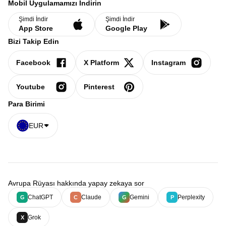
Mobil Uygulamamızı İndirin
Şimdi İndir
Şimdi İndir
App Store
Google Play
Bizi Takip Edin
Facebook
X Platform
Instagram
Youtube
Pinterest
Para Birimi
EUR
Avrupa Rüyası hakkında yapay zekaya sor
ChatGPT
Claude
Gemini
Perplexity
G
C
G
P
Grok
X