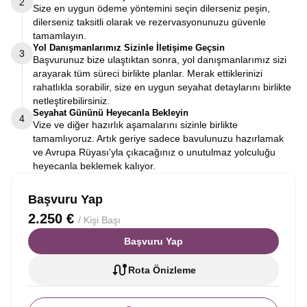
2
Size en uygun ödeme yöntemini seçin dilerseniz peşin,
dilerseniz taksitli olarak ve rezervasyonunuzu güvenle
tamamlayın.
Yol Danışmanlarımız Sizinle İletişime Geçsin
3
Başvurunuz bize ulaştıktan sonra, yol danışmanlarımız sizi
arayarak tüm süreci birlikte planlar. Merak ettiklerinizi
rahatlıkla sorabilir, size en uygun seyahat detaylarını birlikte
netleştirebilirsiniz.
Seyahat Gününü Heyecanla Bekleyin
4
Vize ve diğer hazırlık aşamalarını sizinle birlikte
tamamlıyoruz. Artık geriye sadece bavulunuzu hazırlamak
ve Avrupa Rüyası'yla çıkacağınız o unutulmaz yolculuğu
heyecanla beklemek kalıyor.
Başvuru Yap
2.250 €
/ Kişi Başı
Başvuru Yap
Rota Önizleme