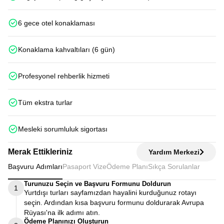
6 gece otel konaklaması
Konaklama kahvaltıları (6 gün)
Profesyonel rehberlik hizmeti
Tüm ekstra turlar
Mesleki sorumluluk sigortası
Merak Ettikleriniz
Yardım Merkezi
Başvuru Adımları
Pasaport Vize
Ödeme Planı
Sıkça Sorulanlar
Turunuzu Seçin ve Başvuru Formunu Doldurun
1
Yurtdışı turları sayfamızdan hayalini kurduğunuz rotayı
seçin. Ardından kısa başvuru formunu doldurarak Avrupa
Rüyası'na ilk adımı atın.
Ödeme Planınızı Oluşturun