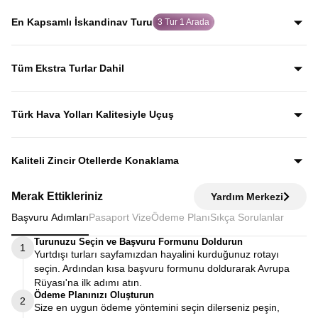
rehberler eşliğinde gezerek; şehirleri sadece görmekle
En Kapsamlı İskandinav Turu
3 Tur 1 Arada
kalmaz, anlatımlarla şehirleri dolu dolu keşfedersiniz.
Baltık Ülkeleri, Norveç Fiyortları ve İskandinav
başkentlerini tek programda birleştiren, 3 turu bir arada
Tüm Ekstra Turlar Dahil
sunan dolu dolu bir Kuzey Avrupa rotası.
Yola çıktığınızda sürpriz ödemelerle karşılaşmazsınız.
Ekstra tur ücreti alınmaz; programda yer alan tüm geziler
Türk Hava Yolları Kalitesiyle Uçuş
fiyata dahildir.
Dünyanın en iyi havayollarından biri olan Türk Hava
Yolları’nın konforu ve hizmet kalitesiyle seyahat edersiniz.
Kaliteli Zincir Otellerde Konaklama
Diğer turlarda şehirden 20–30 km uzaktaki otellerde
Merak Ettikleriniz
Yardım Merkezi
kalınırken, Avrupa Rüyası’nda merkeze yakın kaliteli zincir
Başvuru Adımları
Pasaport Vize
Ödeme Planı
Sıkça Sorulanlar
otellerde konaklayarak zamanınızı verimli kullanırsınız.
Turunuzu Seçin ve Başvuru Formunu Doldurun
1
Yurtdışı turları sayfamızdan hayalini kurduğunuz rotayı
seçin. Ardından kısa başvuru formunu doldurarak Avrupa
Rüyası'na ilk adımı atın.
Ödeme Planınızı Oluşturun
2
Size en uygun ödeme yöntemini seçin dilerseniz peşin,