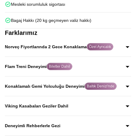
Mesleki sorumluluk sigortası
Bagaj Hakkı (20 kg geçmeyen valiz hakkı)
Farklarımız
Norveç Fiyortlarında 2 Gece Konaklama
Özel Ayrıcalık
Birçok turda fiyortlar sadece uzaktan görülürken, Avrupa
Rüyası’nda Norveç fiyortlarını yakından keşfeder ve
Flam Treni Deneyimi
Biletler Dahil
Hardanger Fiyordu kıyısındaki Ulvik’te 2 gece
Dünyanın en ünlü tren yolculuklarından biri olan Flåm
konaklarsınız.
Treni için biletleri misafirlerimiz adına alıyor, bu eşsiz
Konaklamalı Gemi Yolculuğu Deneyimi
Baltık Denizi'nde
deneyimi hiçbir zahmete girmeden yaşamalarını
Baltık Denizi’nde binlerce adanın arasından ilerleyen
sağlıyoruz.
cruise gemisinde, 2 kişilik kamaralarda konaklayarak
Viking Kasabaları Geziler Dahil
keyifli bir yolculuk yaşarsınız.
İskandinav tarihine yön veren Viking kültürünü yansıtan
kasabaları, rehber anlatımlarıyla keşfederek bölgenin
Deneyimli Rehberlerle Gezi
geçmişine yakından tanıklık edersiniz.
Yıllardır bu tur rotasını birebir uygulayan ve deneyimleyen