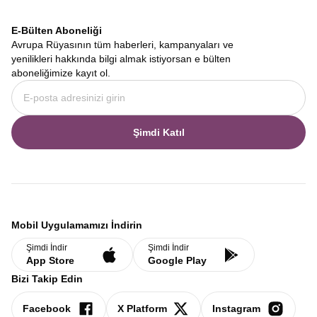
firmamız, size sadece bir gezi değil, ömür boyu anlatacağınız bir
hikaye vaat ediyor. Fiyortların derin sessizliğinden Baltık
E-Bülten Aboneliği
başkentlerinin cıvıl cıvıl meydanlarına, gemi yolculuklarının
Avrupa Rüyasının tüm haberleri, kampanyaları ve
romantizminden otobüs yolculuklarının panoramik keyfine kadar
yenilikleri hakkında bilgi almak istiyorsan e bülten
her anı dolu dolu yaşamak için
Avrupa Rüyası
doğru tercihtir.
aboneliğimize kayıt ol.
İskandinav Turları
,
Norveç Fiyortları Turu
,
İskandinavya Tur
Fiyatları
ve aklınıza takılan diğer tüm detaylar için web sitemizi
inceleyebilir, hayalinizdeki rotayı bugün planlamaya
başlayabilirsiniz.
Şimdi Katıl
Mobil Uygulamamızı İndirin
Şimdi İndir
Şimdi İndir
App Store
Google Play
Bizi Takip Edin
Facebook
X Platform
Instagram