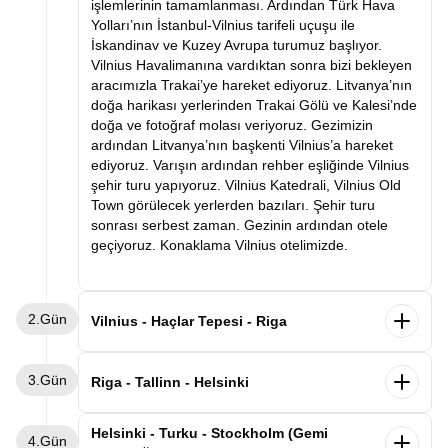
işlemlerinin tamamlanması. Ardından Türk Hava
Yolları’nın İstanbul-Vilnius tarifeli uçuşu ile
İskandinav ve Kuzey Avrupa turumuz başlıyor.
Vilnius Havalimanına vardıktan sonra bizi bekleyen
aracımızla Trakai’ye hareket ediyoruz. Litvanya’nın
doğa harikası yerlerinden Trakai Gölü ve Kalesi’nde
doğa ve fotoğraf molası veriyoruz. Gezimizin
ardından Litvanya’nın başkenti Vilnius’a hareket
ediyoruz. Varışın ardından rehber eşliğinde Vilnius
şehir turu yapıyoruz. Vilnius Katedrali, Vilnius Old
Town görülecek yerlerden bazıları. Şehir turu
sonrası serbest zaman. Gezinin ardından otele
geçiyoruz. Konaklama Vilnius otelimizde.
2.Gün
Vilnius - Haçlar Tepesi - Riga
Sabah kahvaltının ardından otelden ayrılış
3.Gün
Letonya’nın başkenti Riga’ya hareket ediyoruz.
Riga - Tallinn - Helsinki
Yolculuğumuzda sizleri dünyanın en ilginç
noktalarından Haçlar Tepesine getireceğiz. Binlerce
Sabah kahvaltının ardından otelden ayrılış
Helsinki - Turku - Stockholm (Gemi
4.Gün
haçın bir araya gelmesiyle oluşan ve Litvanyalılar
Estonya’nın başkenti Tallinn’e hareket ediyoruz.