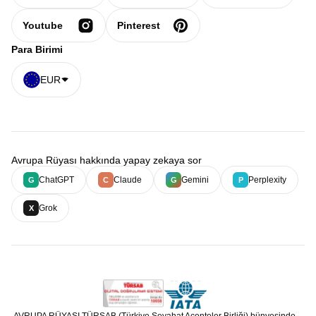
Youtube
Pinterest
Para Birimi
EUR
Avrupa Rüyası hakkında yapay zekaya sor
ChatGPT
Claude
Gemini
Perplexity
G
C
G
P
Grok
X