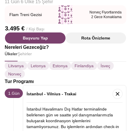
11 Gün 6 Ülke 15 Şehir
Norveç Fiyortlarında
Flam Treni Gezisi
2 Gece Konaklama
3.495 €
/ Kişi Başı
Başvuru Yap
Rota Önizleme
Nereleri Gezeceğiz?
Ülkeler
Şehirler
Litvanya
Letonya
Estonya
Finlandiya
İsveç
Norveç
Tur Programı
1.Gün
İstanbul - Vilnius - Trakai
İstanbul Havalimanı Dış Hatlar terminalinde
belirlenen gün ve saatte yol danışmanlarımızla
buluşarak koordinasyon işlemlerini
tamamlıyorsunuz. Bu işlemlerin ardından check-in