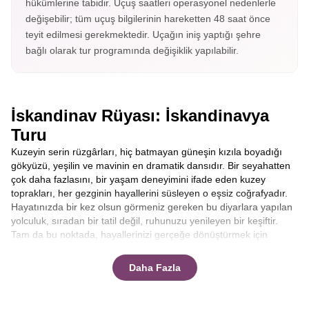
hükümlerine tabidir. Uçuş saatleri operasyonel nedenlerle
değişebilir; tüm uçuş bilgilerinin hareketten 48 saat önce
teyit edilmesi gerekmektedir. Uçağın iniş yaptığı şehre
bağlı olarak tur programında değişiklik yapılabilir.
İskandinav Rüyası: İskandinavya
Turu
Kuzeyin serin rüzgârları, hiç batmayan güneşin kızıla boyadığı
gökyüzü, yeşilin ve mavinin en dramatik dansıdır. Bir seyahatten
çok daha fazlasını, bir yaşam deneyimini ifade eden kuzey
toprakları, her gezginin hayallerini süsleyen o eşsiz coğrafyadır.
Hayatınızda bir kez olsun görmeniz gereken bu diyarlara yapılan
yolculuk, sıradan bir tatil değil, ruhunuzu yenileyen bir keşiftir.
Tam da bu noktada, hayallerinizi gerçeğe dönüştürmek için
Avrupa Rüyası devreye giriyor. Sektördeki tecrübesi,
katılımcılarına sunduğu ekstra turlar dahil konsepti ve konforlu
Daha Fazla
seyahat anlayışıyla firmamız, sizi bu masalsı coğrafyayı
keşfetmeye davet ediyor. Eğer aklınızda kusursuz bir
İskandinavya Turu
planı varsa, doğru adrestesiniz.