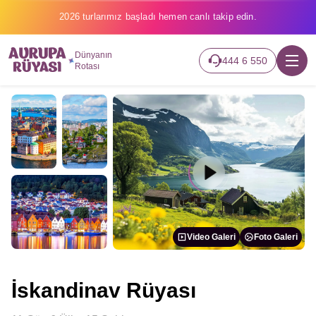
2026 turlarımız başladı hemen canlı takip edin.
Dünyanın
444 6 550
Rotası
Video Galeri
Foto Galeri
İskandinav Rüyası