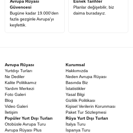
Avrupa Rüyası
Esnek Tarihler
gördüğünüzde, bir güne ne kadar çok anı sığdırabildiğinize
Güvencesi
Planlar değişebilir, biz
şaşıracaksınız.
Bugüne kadar 19.000'den
daima buradayız.
En Uygun İskandinavya Turları
fazla gezginle Avrupa'yı
Seyahat planlarken uygun fiyat kavramı bazen yanıltıcı olabilir. En
keşfettik.
ucuz tur, her zaman en avantajlı tur değildir. Kötü oteller, eski
otobüsler veya sürekli ekstra para isteyen rehberler tatilinizi
kâbusa çevirebilir. Bu yüzden
En Uygun İskandinavya Turları
,
fiyat ile sunulan hizmetin kalitesinin dengelendiği turlardır. Avrupa
Rüyası, sunduğu hizmet kalitesine oranla piyasadaki
Ekonomik
İskandinavya Turları
kategorisinde lider konumdadır. Ekonomik
Avrupa Rüyası
Kurumsal
olmamızın sebebi hizmetten kısmamız değil, operasyonel
Yurtdışı Turları
Hakkımızda
gücümüz ve katılımcılarımıza sunduğumuz her şey dahil ekstra
Ne Dediler
Neden Avrupa Rüyası
turlar avantajıdır. Başka bir firmayla gittiğinizde, turun üzerine
Kalite Politikamız
Basında Biz
ekleyeceğiniz ekstra tur maliyetleri, Avrupa Rüyasında fiyata
Yardım Merkezi
İstatistikler
dahildir. Bu matematik yapıldığında, aslında en lüks hizmeti en
Foto Galeri
Yasal Bilgi
ulaşılabilir rakamlara aldığınızı göreceksiniz.
Kuzey Avrupa Tur
Blog
Gizlilik Politikası
Fiyatları
karşılaştırması yaparken, mutlaka fiyata dahil olan
Video Galeri
Kişisel Verilerin Korunması
hizmetleri kalem kalem incelemelisiniz.
İskandinavya En İyi Turlar
İletişim
Paket Tur Sözleşmesi
Popüler Yurt Dışı Turları
Rüya Yurt Dışı Turları
Gezgin yorumları, sosyal medya geri dönüşleri ve tekrar eden
Otobüsle Avrupa Turu
İtalya Turu
müşteri oranı. Tüm bu veriler gösteriyor ki
İskandinavya En İyi
Avrupa Rüyası Plus
İspanya Turu
Turlar
listesinde Avrupa Rüyası her zaman zirveye oynamaktadır.