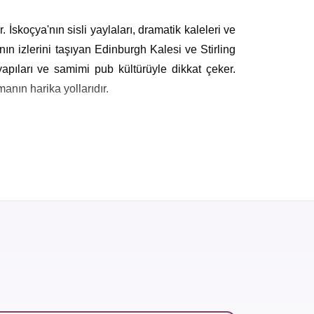
. İskoçya'nın sisli yaylaları, dramatik kaleleri ve
n izlerini taşıyan Edinburgh Kalesi ve Stirling
yapıları ve samimi pub kültürüyle dikkat çeker.
anın harika yollarıdır.
imine sahne olan bu topraklar, çok katmanlı bir
cih edilebilir. Eğitim konusunda da köklü geçmişe
başlıca para birimleridir.
En Ekonomik İskoçya
şfedilecek sayısız yer bulunmaktadır. Ülkenin