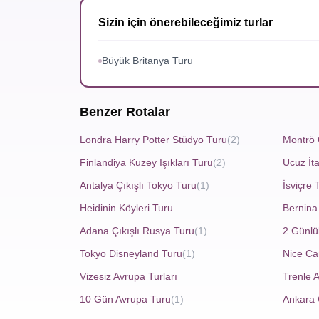
kuzeyindeki Highlands bölgesi, Romalıların bil
karşılaşabilirsiniz. Edinburgh, tarih boyunca b
Sizin için önerebileceğimiz turlar
dolaşırken geçmişin izlerini her taşta görmek
Büyük Britanya Turu
Ülkenin geleneksel yemekleri arasında haggis, sh
Benzer Rotalar
gururla giyilir ve ülkenin kültürel kimliğinin 
Londra Harry Potter Stüdyo Turu
(2)
Montrö 
Seyahatinizden dönerken İskoç viskisi, yünlü şal
birçok konaklama seçeneği mevcuttur.
En Uygu
Finlandiya Kuzey Işıkları Turu
(2)
Ucuz İta
olacaktır.
Antalya Çıkışlı Tokyo Turu
(1)
İsviçre 
Heidinin Köyleri Turu
Bernina 
Adana Çıkışlı Rusya Turu
(1)
2 Günl
İskoçya Viski Turları
Tokyo Disneyland Turu
(1)
Nice C
İskoçya, dünya çapında ünlü viskileriyle tanın
Vizesiz Avrupa Turları
Trenle 
sunar. İskoç viskisinin tarihi, yaklaşık 500 
10 Gün Avrupa Turu
(1)
Ankara 
yapımı, İskoçya'nın dört bir yanındaki damıtım ev