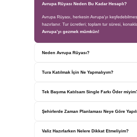
Avrupa Rüyası Neden Bu Kadar Hesaplı?
Avrupa Rüyası, herkesin Avrupa’yı keşfedebilmesi 
hazırlanır. Tur ücretleri; toplam tur süresi, konak
Avrupa’yı gezmek mümkün!
Neden Avrupa Rüyası?
Avrupa Rüyası ile ekonomik bir şekilde
tek sefer
Tura Katılmak İçin Ne Yapmalıyım?
oteller
ve
benzersiz rotalar
ile Avrupa’yı en keyi
Tur sayfasındaki
“Başvuru Yap”
formunu doldu
Tek Başıma Katılsam Single Farkı Öder miyim
başlar!
Hayır, ödemezsiniz. Avrupa Rüyası’nda tek başın
Şehirlerde Zaman Planlaması Neye Göre Yapıl
eşleştiririz; böylece
ek ücret ödemeden
konforlu 
Avrupa Rüyası turlarındaki tüm zaman planlamal
Valiz Hazırlarken Nelere Dikkat Etmeliyim?
geçirilen süre; şehrin büyüklüğü, popülerliği ve g