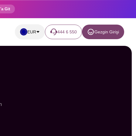
'a Git
EUR
444 6 550
Gezgin Girişi
n