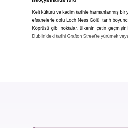
İskoçya İrlanda Turu
Kelt kültürü ve kadim tarihle harmanlanmış bir 
efsanelerle dolu Loch Ness Gölü, tarih boyunca
Köprüsü gibi noktalar, ülkenin çetin geçmişini
Dublin'deki tarihi Grafton Street'te yürümek ve
Her iki ülke de geleneksel Kelt müziği ve dans
kültürel dokuya sahiptir. Hediyelik eşya olarak 
sahip üniversiteler, uluslararası öğrencileri ağı
Turu
bile bu iki ülkenin zengin tarihini keşfetmek
İskoçya Tatil Turları
İskoçya, her köşesinde ayrı bir tarihi hikâye ba