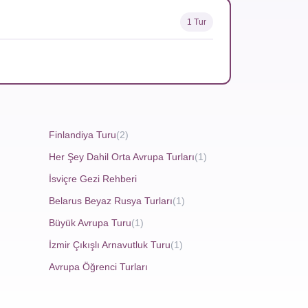
Ness Gölü'nün derinliklerinde saklı efsanelerle
 ünlü bir başkenttir. Şehrin tarihi sokaklarında
1 Tur
 geleneksel giysisi kilt, özellikle özel günlerde
erde ve özel törenlerde ülkenin ruhunu yansıtır.
Finlandiya Turu
(2)
Para birimi Sterlin olup seyahat bütçesine uygun
güzelliklerini keşfetmek, unutulmaz bir deneyim
Her Şey Dahil Orta Avrupa Turları
(1)
İsviçre Gezi Rehberi
Belarus Beyaz Rusya Turları
(1)
Büyük Avrupa Turu
(1)
İzmir Çıkışlı Arnavutluk Turu
(1)
m sürecine derinlemesine bir bakış atma fırsatı
Avrupa Öğrenci Turları
kadar uzanır. Zamanla bir sanata dönüşen viski
lgeler, farklı karakterlere sahip viskileriyle öne