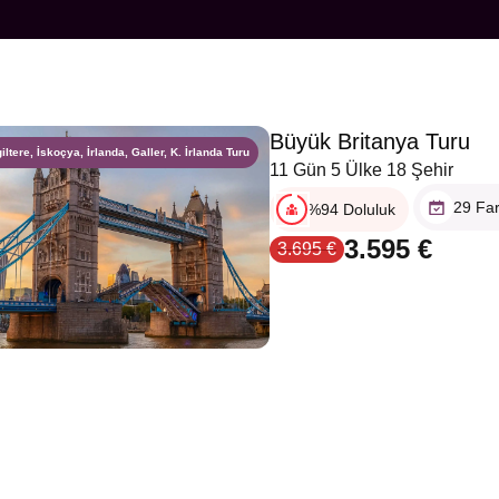
Büyük Britanya Turu
giltere, İskoçya, İrlanda, Galler, K. İrlanda Turu
11 Gün 5 Ülke 18 Şehir
29 Far
%94 Doluluk
3.595 €
3.695 €