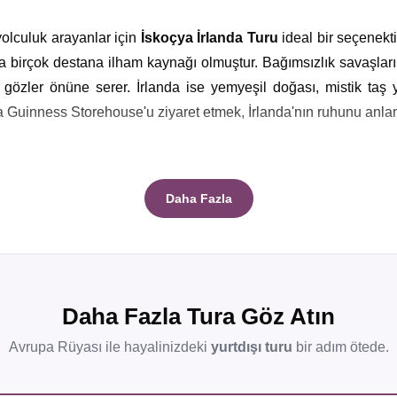
yolculuk arayanlar için
İskoçya İrlanda Turu
ideal bir seçenektir
 birçok destana ilham kaynağı olmuştur. Bağımsızlık savaşlarını
 gözler önüne serer. İrlanda ise yemyeşil doğası, mistik taş 
ya Guinness Storehouse'u ziyaret etmek, İrlanda'nın ruhunu anlam
ıyla ünlüdür. Tarihi süreçte Vikinglerin ve Romalıların etkileş
Daha Fazla
İskoç kaşmiri, İrlanda viskisi veya geleneksel Kelt takıları ter
rlamaktadır. İngiliz Sterlini ve Euro, bu seyahatte kullanacağınız 
 için paha biçilmez bir fırsat sunar.
Daha Fazla Tura Göz Atın
Avrupa Rüyası ile hayalinizdeki
yurtdışı turu
bir adım ötede.
rındıran, büyüleyici bir ülkedir.
İskoçya Tatil Turları
boyunca ke