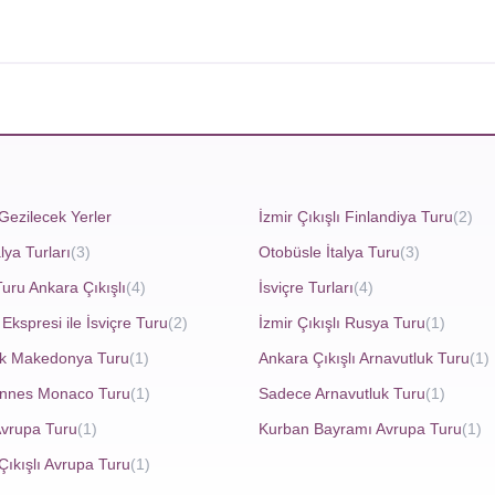
e giremediği vahşi ve özgür topraklar olarak bilinir. Burada 
irçok kraliyet ailesine ev sahipliği yapmış, gotik mimarisiyle
 mümkündür.
ortbread ve neeps and tatties gibi lezzetler bulunur. İskoçya'nın
önemli bir parçasıdır. Geleneksel müzik aleti gayda, festivall
Gezilecek Yerler
İzmir Çıkışlı Finlandiya Turu
(2)
lar veya gümüş takılar gibi otantik hediyelikler alabilirsiniz. 
n İskoçya Turları
ile ülkenin zengin tarihi dokusunu ve doğal 
lya Turları
(3)
Otobüsle İtalya Turu
(3)
Turu Ankara Çıkışlı
(4)
İsviçre Turları
(4)
Ekspresi ile İsviçre Turu
(2)
İzmir Çıkışlı Rusya Turu
(1)
ük Makedonya Turu
(1)
Ankara Çıkışlı Arnavutluk Turu
(1)
annes Monaco Turu
(1)
Sadece Arnavutluk Turu
(1)
ır ve
İskoçya Viski Turları
, bu eşsiz içeceğin tarihine ve yapı
Avrupa Turu
(1)
Kurban Bayramı Avrupa Turu
(1)
yıl öncesine, manastırlarda damıtılmaya başlandığı dönemlere 
Çıkışlı Avrupa Turu
(1)
lerinde yaşatılır. Speyside, Islay, Highlands ve Lowlands gibi bö