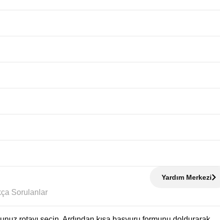
Yardım Merkezi
Sıkça Sorulanlar
uğunuz rotayı seçin. Ardından kısa başvuru formunu doldurarak