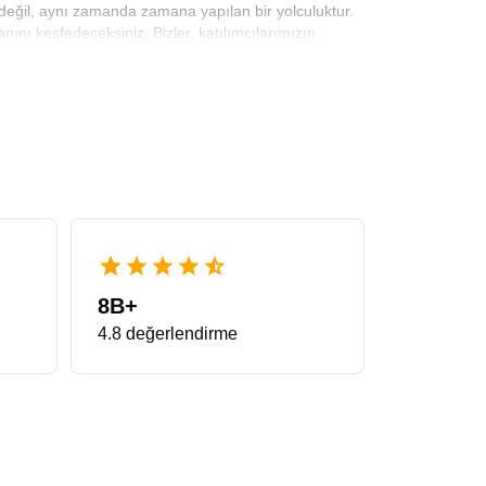
me değil, aynı zamanda zamana yapılan bir yolculuktur.
ını keşfedeceksiniz. Bizler, katılımcılarımızın
a Tur Paketi
, tam da bu konforu sağlamak adına en
 profesyonelce planlandığı bu pakette, size sadece
kete dahil ederek sürpriz masrafların önüne geçiyoruz.
l, sadece fotoğraf makinenizi düşüneceksiniz. Bu
le Avrupa’yı yüzeysel değil, derinlemesine tanımak
sar. Wieliczka Tuz Madeni’nin yer altı şapellerinden,
ebi, kat edilen kilometreler değil, bu kilometrelere
lerini ve Kuzey’in serin ama misafirperver atmosferini
8B+
4.8 değerlendirme
rına bir turistten ziyade bir kâşif olma imkânı tanır.
lların kenarında kahvenizi yudumlamak bu gezinin
ken hissedeceğiniz derin hüzün, Danimarka’nın Tivoli
ir doygunluk da sağlar. Sokak müzisyenlerinin