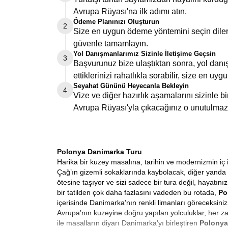
Avrupa Rüyası'na ilk adımı atın.
Ödeme Planınızı Oluşturun
2
Size en uygun ödeme yöntemini seçin dilers
güvenle tamamlayın.
Yol Danışmanlarımız Sizinle İletişime Geçsin
3
Başvurunuz bize ulaştıktan sonra, yol danış
ettiklerinizi rahatlıkla sorabilir, size en uygu
Seyahat Gününü Heyecanla Bekleyin
4
Vize ve diğer hazırlık aşamalarını sizinle 
Avrupa Rüyası'yla çıkacağınız o unutulmaz
Polonya Danimarka Turu
Harika bir kuzey masalına, tarihin ve modernizmin iç 
Çağ’ın gizemli sokaklarında kaybolacak, diğer yanda
ötesine taşıyor ve sizi sadece bir tura değil, hayatını
bir tatilden çok daha fazlasını vadeden bu rotada,
Po
içerisinde Danimarka’nın renkli limanları göreceks
Avrupa’nın kuzeyine doğru yapılan yolculuklar, her za
ile masalların diyarı Danimarka’yı birleştiren
Polonya