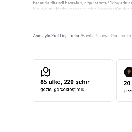
kadar da dirençli hatıraları, diğer tarafta Vikinglerin
Krakow’un ejderha efsanelerinden Kopenhag’ın deniz kı
sadece turistik yerleri görmesini değil, o şehirlerin 
Polonya Danimarka Tur Paketi
Bir seyahate çıkarken en önemli detay, kafanızdaki so
ince ayrıntısına kadar düşünülmüştür. Ulaşımdan kona
Anasayfa
/
Yurt Dışı Turları
/
Büyük Polonya Danimarka
anın tadını çıkarmak kalır. Genellikle ekstra tur ücret
Gdansk’ın kehribar kokulu sokaklarında yürürken veya
paket, konfor ve keşfin mükemmel dengesidir.
Büyük Polonya Danimarka Turu
Bazı rotalar vardır ki, haritaya baktığınızda bile heye
isteyenler için tasarlanmıştır. Bu tur, sadece başkentl
Baltık Denizi’nin kıyısındaki Sopot’un bembeyaz kumsal
sığdırılan yoğun deneyimlerdir. Kuzey Avrupa’nın gri g
85
ülke,
220
şehir
20
bu geniş kapsamlı tur ile keşfetme şansı bulacaksınız
gezisi gerçekleştirdik.
gezg
Ekonomik Polonya Danimarka Turu
Bir şehri gezmek ile o şehri yaşamak arasında büyük 
Sabahın erken saatlerinde Varşova’da taze pişmiş b
sunduğu ayrıcalıklardan sadece birkaçıdır. Polonya’nı
Bahçeleri’ndeki neşe ile dengelenir. İnsan duyguların
melodileri, yerel pazarların canlılığı ve tarihî meydan
Erken Rezervasyon Polonya Danimarka Tur Fiyatı