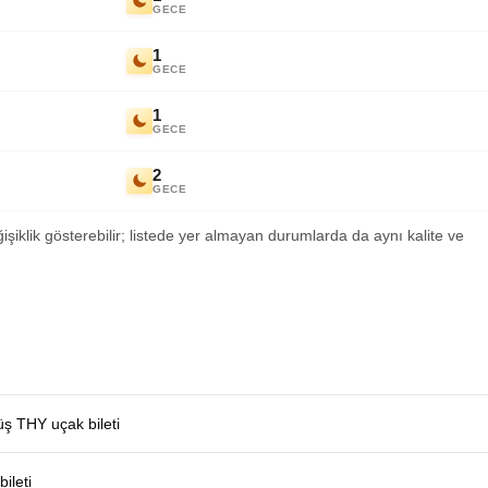
GECE
1
GECE
1
GECE
2
GECE
ğişiklik gösterebilir; listede yer almayan durumlarda da aynı kalite ve
üş THY uçak bileti
ileti