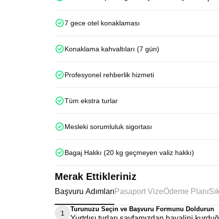
7 gece otel konaklaması
Konaklama kahvaltıları (7 gün)
Profesyonel rehberlik hizmeti
Tüm ekstra turlar
Mesleki sorumluluk sigortası
Bagaj Hakkı (20 kg geçmeyen valiz hakkı)
Merak Ettikleriniz
Başvuru Adımları
Pasaport Vize
Ödeme Planı
Turunuzu Seçin ve Başvuru Formunu Doldurun
1
Yurtdışı turları sayfamızdan hayalini kurd