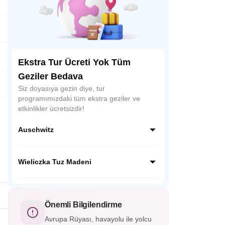
Ekstra Tur Ücreti Yok Tüm
Geziler Bedava
Siz doyasıya gezin diye, tur
programımızdaki tüm ekstra geziler ve
etkinlikler ücretsizdir!
Auschwitz
Auschwitz-Birkenau, Polonya’da yer alan II.
Dünya Savaşı’nın en büyük Nazi toplama
Wieliczka Tuz Madeni
kampıdır. Bugün bir anma müzesi olarak
ziyaret edilmekte, insanlık tarihinin en trajik
Wieliczka Tuz Madeni, Polonya’nın Krakow
dönemini hatırlatmaktadır.
kenti yakınında yer alan UNESCO Dünya
Mirası listesindeki yeraltı harikasıdır. Tuzdan
Önemli Bilgilendirme
oyulmuş tüneller, heykeller ve şapellerle
Avrupa Rüyası, havayolu ile yolcu
büyüleyici bir atmosfer sunar.