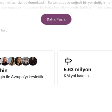
 cesur mirası sizi beklemektedir. Bu tur, sadece coğrafi bir yer değiştir
zı masallarına uzanan bu hatta her kilometrede farklı bir kültür katman
ruhunu hissetmesini amaçlıyoruz.
Daha Fazla
ru işaretlerini geride bırakabilmektir. Hazırladığımız
Polonya Danimark
klamaya, rehberlik hizmetlerinden şehir vergilerine kadar her detayın
 Turu
leriyle gezginleri yoran sistemlerin aksine, bizler tüm ekstra turları pa
 Malbork Kalesi’nin heybeti karşısında büyülenirken, cüzdanınızı deği
canlanırsınız.
Büyük Polonya Danimarka Turu
, kapsamı ve derinliği i
eri değil, o ülkelerin kültürel dokusunu oluşturan gizli hazineleri de kap
larına kadar geniş bir yelpazeyi içerir. Büyük sıfatını hak etmesinin seb
ökyüzü altında parlayan renkli mimarisini, Gotik katedrallerin sivri kule
5.63 milyon
 bin
.
KM yol katettik.
in ile Avrupa’yı keşfettik.
bir fark vardır. Düzenlediğimiz
Polonya Danimarka Gezisi
, katılımcıla
ir simit kokusuyla güne başlamak, öğleden sonra ise Kopenhag’da kana
n trajik tarihine tanıklık eden Auschwitz-Birkenau kampını ziyaret eder
ın her tonuna hitap eden bu gezi, görsel bir şölenin ötesinde, ruhsal b
ların ihtişamı hafızanızdan silinmeyecektir.