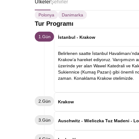
Ülkeler
Şehirler
Polonya
Danimarka
Tur Programı
1.Gün
İstanbul - Krakow
Belirlenen saatte İstanbul Havalimanı’nda 
Krakow’a hareket ediyoruz. Varışımızın a
üzerinde yer alan Wawel Katedrali ve Ka
Sukiennice (Kumaş Pazarı) gibi önemli nok
zaman. Konaklama Krakow otelimizde.
2.Gün
Krakow
Otelde alacağımız kahvaltının ardından 
3.Gün
isteyen misafirlerimiz için alışveriş ve 
Auschwitz - Wieliczka Tuz Madeni - L
Kahvaltı sonrası, Auschwitz-Birkenau Naz