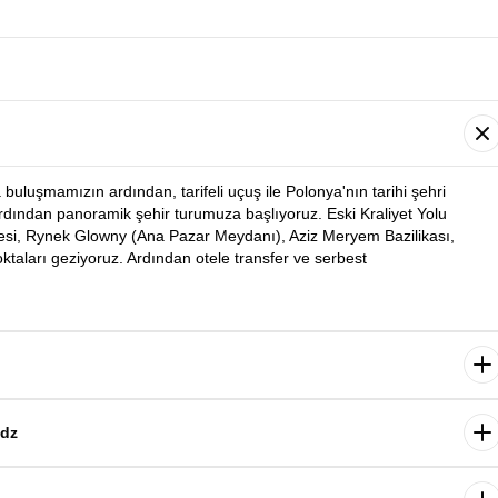
buluşmamızın ardından, tarifeli uçuş ile Polonya'nın tarihi şehri
rdından panoramik şehir turumuza başlıyoruz. Eski Kraliyet Yolu
lesi, Rynek Glowny (Ana Pazar Meydanı), Aziz Meryem Bazilikası,
taları geziyoruz. Ardından otele transfer ve serbest
şehirde serbest zaman. Gün boyunca şehir sokaklarında vakit geçirmek
keşif imkânı da mevcut. Konaklama Krakow otelimizde.
odz
i Toplama Kampı’nı ziyaret ediyoruz. Rehber eşliğinde