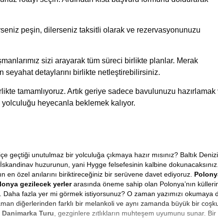
eniz peşin, dilerseniz taksitli olarak ve rezervasyonunuzu
manlarımız sizi arayarak tüm süreci birlikte planlar. Merak
n seyahat detaylarını birlikte netleştirebilirsiniz.
birlikte tamamlıyoruz. Artık geriye sadece bavulunuzu hazırlamak
 yolculuğu heyecanla beklemek kalıyor.
içe geçtiği unutulmaz bir yolculuğa çıkmaya hazır mısınız? Baltık Denizi
 İskandinav huzurunun, yani Hygge felsefesinin kalbine dokunacaksınız
zın en özel anılarını biriktireceğiniz bir serüvene davet ediyoruz.
Polony
lonya gezilecek yerler
arasında öneme sahip olan Polonya’nın külleri
iniz. Daha fazla yer mi görmek istiyorsunuz? O zaman yazımızı okumay
man diğerlerinden farklı bir melankoli ve aynı zamanda büyük bir coşku b
 Danimarka Turu
, gezginlere zıtlıkların muhteşem uyumunu sunar. Bir 