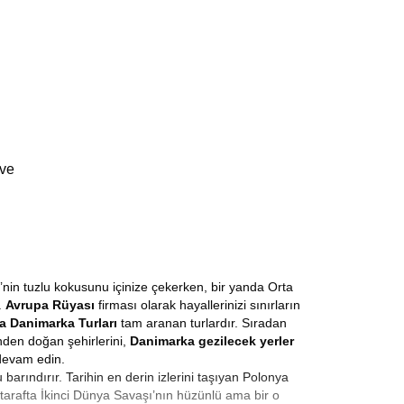
 ve
’nin tuzlu kokusunu içinize çekerken, bir yanda Orta
.
Avrupa Rüyası
firması olarak hayallerinizi sınırların
a Danimarka Turları
tam aranan turlardır. Sıradan
nden doğan şehirlerini,
Danimarka gezilecek yerler
a devam edin.
arındırır. Tarihin en derin izlerini taşıyan Polonya
tarafta İkinci Dünya Savaşı’nın hüzünlü ama bir o