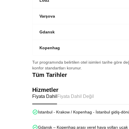
Lodz
Varşova
Gdansk
Kopenhag
Tur programında belirtilen otel isimleri tarihe göre de
konfor standartları korunur.
Tüm Tarihler
Hizmetler
Fiyata Dahil
Fiyata Dahil Değil
İstanbul - Krakow / Kopenhag - İstanbul gidiş-dön
Gdansk – Kopenhag arası yerel hava yolları uçak b