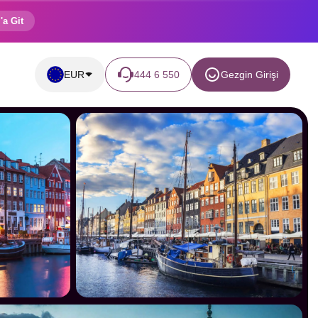
'a Git
EUR
444 6 550
Gezgin Girişi