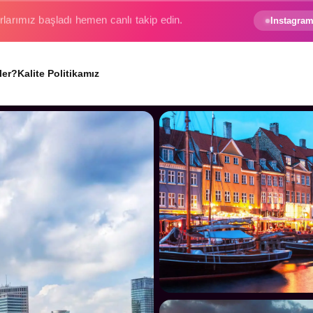
e gezginin hayali gerçek oluyor.
Instagram
ler?
Kalite Politikamız