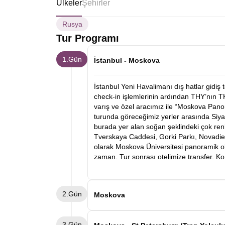
Ülkeler
Şehirler
Rusya
Tur Programı
1.Gün
İstanbul - Moskova
İstanbul Yeni Havalimanı dış hatlar gidiş
check-in işlemlerinin ardından THY’nın TK
varış ve özel aracımız ile “Moskova Pan
turunda göreceğimiz yerler arasında Siya
burada yer alan soğan şeklindeki çok renkl
Tverskaya Caddesi, Gorki Parkı, Novadie
olarak Moskova Üniversitesi panoramik ol
zaman. Tur sonrası otelimize transfer. 
2.Gün
Moskova
Sabah otelimizde alacağımız kahvaltını
3.Gün