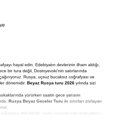
 ve
fyayı hayal edin. Edebiyatın devlerinin ilham aldığı,
ce bir tura değil, Dostoyevski’nin satırlarında
çağırıyoruz. Rusya, uçsuz bucaksız coğrafyası ve
ler dönemidir.
Beyaz Rusya turu 2026
yılında sizi
 sokaklarında yürürken saatin gece yarısını
inde,
Rusya Beyaz Geceler Turu
ile sınırları zorlayan
unar.
sokaklara döküldüğü, nehir kenarlarında festivallerin
kova’nın geniş bulvarları bambaşka bir enerjiye