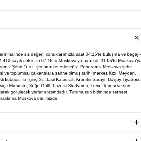
 terminalinde siz değerli konuklarımızla saat 04:15’te buluşma ve bagaj 
 413 sayılı seferi ile 07:15’te Moskova’ya hareket. 11:05’te Moskova’y
oramik Şehir Turu” için hareket edeceğiz. Panoramik Moskova şehir
si ve toplumsal çalkantılara sahne olmuş tarihi merkez Kızıl Meydan,
i kubbesi ile ilginç St. Basil Katedrali, Kremlin Sarayı, Bolşoy Tiyatrosu
viçe Manastrı, Kuğu Gölü, Luzniki Stadyumu, Lenin Tepesi ve son
arak görülecek yerler arasındadır. Turumuzun bitiminde serbest
Konaklama Moskova otelimizde.
n ardından düzenlenecek olan Kremlin Sarayı & Moskova Metrosu &