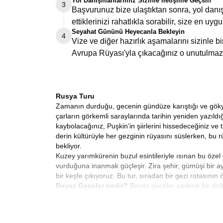
Yol Danışmanlarımız Sizinle İletişime Geçsin
3
Başvurunuz bize ulaştıktan sonra, yol danış
ettiklerinizi rahatlıkla sorabilir, size en uygu
Seyahat Gününü Heyecanla Bekleyin
4
Vize ve diğer hazırlık aşamalarını sizinle 
Avrupa Rüyası'yla çıkacağınız o unutulmaz
Rusya Turu
Zamanın durduğu, gecenin gündüze karıştığı ve gökyüzü
çarların görkemli saraylarında tarihin yeniden yazıldı
kaybolacağınız, Puşkin’in şiirlerini hissedeceğiniz ve 
derin kültürüyle her gezginin rüyasını süslerken, b
bekliyor.
Kuzey yarımkürenin buzul esintileriyle ısınan bu özel
vurduğuna inanmak güçleşir. Zira şehir, gümüşi bir 
bir keşfe çıkıyoruz. Bu tur, sıradan bir gezi rotasının 
Beyaz Geceler
nedir?
Beyaz geceler sadece bir doğa 
düzenlendiği ve hayatın 24 saat aktığı bir kutlamadı
bürünür. Bizler de bu enerjiyi en konforlu şekilde dene
Beyaz Geceler Dönemi Rusya Turları