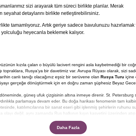
manlarımız sizi arayarak tüm süreci birlikte planlar. Merak
n seyahat detaylarını birlikte netleştirebilirsiniz.
birlikte tamamlıyoruz. Artık geriye sadece bavulunuzu hazırlamak
 yolculuğu heyecanla beklemek kalıyor.
nün kızıla çalan o büyülü lacivert rengini asla kaybetmediği bir coğra
ğı topraklara, Rusya’ya bir davetimiz var. Avrupa Rüyası olarak, sizi sade
tarihin canlı tanığı olacağınız eşsiz bir serüvene olan
Rusya Turu
içine 
u rüyayı gerçeğe dönüştürmek için en doğru zaman şüphesiz Beyaz Gece
 döneminde, güneş ufuk çizgisinin altına inmeye direnir. St. Petersburg
aydınlıkla parlamaya devam eder. Bu doğa harikası fenomenin tam kalb
ötesinde, katılımcılarına bir sanat eseri gibi işlenmiş şehirlerin ruhunu s
olayı değil, aynı zamanda Rus halkının kışın kasvetini üzerinden atıp 
r. Bu dönemde St. Petersburg’un kanalları, Neva Nehri’nin suları ve Mos
yimlemeniz için rotamızı titizlikle oluşturduk.
Daha Fazla