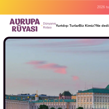
Binlerc
Dünyanın
Yurtdışı Turlar
Biz Kimiz?
Ne dedi
Rotası