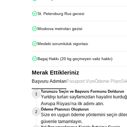
St. Petersburg Rus gecesi
Moskova metroları gezisi
Mesleki sorumluluk sigortası
Bagaj Hakkı (20 kg geçmeyen valiz hakkı)
Merak Ettikleriniz
Başvuru Adımları
Pasaport Vize
Ödeme Planı
Turunuzu Seçin ve Başvuru Formunu Doldurun
1
Yurtdışı turları sayfamızdan hayalini kurd
Avrupa Rüyası'na ilk adımı atın.
Ödeme Planınızı Oluşturun
2
Size en uygun ödeme yöntemini seçin dilers
güvenle tamamlayın.