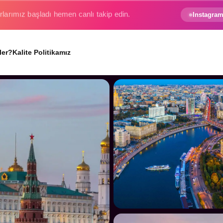
e gezginin hayali gerçek oluyor.
Instagram
ler?
Kalite Politikamız