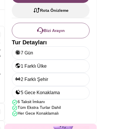
Rota Önizleme
Bizi Arayın
Tur Detayları
–
7 Gün
a
1 Farklı Ülke
,
2 Farklı Şehir
5 Gece Konaklama
6 Taksit İmkanı
Tüm Ekstra Turlar Dahil
Her Gece Konaklamalı