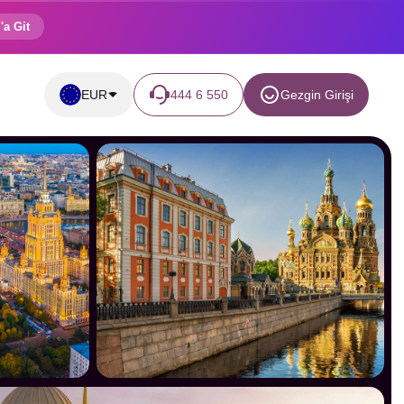
'a Git
EUR
444 6 550
Gezgin Girişi