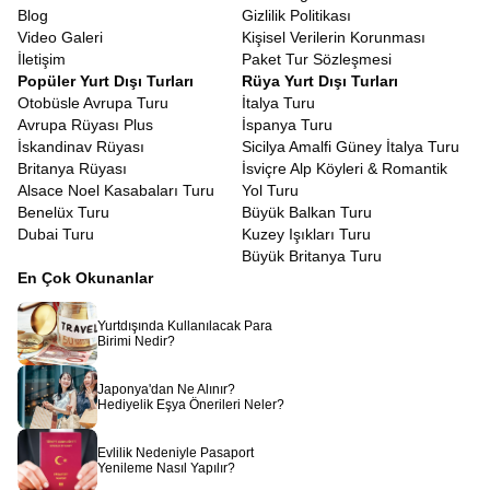
Bali, dünyanın en popüler turizm destinasyonlarından biri olduğu
Blog
Gizlilik Politikası
için vize politikalarını turistleri teşvik edecek şekilde düzenlemiştir.
Video Galeri
Kişisel Verilerin Korunması
Bali vizesi turist vizesi
almak, karmaşık evrak işleri gerektirmez.
İletişim
Paket Tur Sözleşmesi
Güncel uygulamada belirli bir ücret karşılığında havalimanında
Popüler Yurt Dışı Turları
Rüya Yurt Dışı Turları
vizenizi alabilirsiniz. Ayrıca son dönemde uygulamaya konulan
Otobüsle Avrupa Turu
İtalya Turu
Turist Vergisi gibi küçük detaylar konusunda da rehberlerimiz sizi
Avrupa Rüyası Plus
İspanya Turu
seyahat öncesinde ve sırasında bilgilendirecektir. Amacımız, sizin
İskandinav Rüyası
Sicilya Amalfi Güney İtalya Turu
sadece anın tadını çıkarmanız, bürokratik detayların keyfinizi
Britanya Rüyası
İsviçre Alp Köyleri & Romantik
kaçırmasına izin vermemenizdir.
Alsace Noel Kasabaları Turu
Yol Turu
İstanbul Çıkışlı Singapur Malezya Bali Turu
Benelüx Turu
Büyük Balkan Turu
Bu büyüleyici yolculuk, dünyanın en iyi havayolu şirketlerinden biri
Dubai Turu
Kuzey Işıkları Turu
olan Türk Hava Yolları ile başlıyor.
İstanbul çıkışlı Singapur
Büyük Britanya Turu
Malezya Bali Turu
, direkt uçuş konforuyla veya en uygun
En Çok Okunanlar
aktarmalarla sizi yormadan hedefinize ulaştırır. İstanbul
Havalimanı’nda buluştuğumuz andan itibaren, Avrupa Rüyasının
Yurtdışında Kullanılacak Para
profesyonel ekibiyle emin ellerdesiniz. Uzun uçuşların
Birimi Nedir?
yoruculuğunu, THY’nin kaliteli hizmeti ve ikramlarıyla minimuma
indiriyoruz. Singapur Changi Havalimanı’na indiğinizde, sizi
Japonya'dan Ne Alınır?
bekleyen özel transfer araçlarımızla otele geçiş yapıyor ve
Hediyelik Eşya Önerileri Neler?
maceraya zinde bir başlangıç yapıyoruz. Tur boyunca tüm
şehirler arası transferler ve uçuşlar tarafımızdan organize edildiği
Evlilik Nedeniyle Pasaport
için size sadece bavulunuzu hazırlayıp hayallerinizin peşinden
Yenileme Nasıl Yapılır?
gitmek kalıyor.