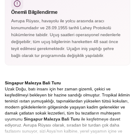
sevimli makak, antik tapınaklar ve yemyeşil orman yolları
arasında unutulmaz bir yürüyüş yapacağız. Ruhani bir
Önemli Bilgilendirme
atmosferde keyifli bir keşif!
Avrupa Rüyası, havayolu ile yolcu arasında aracı
konumundadır ve 28.09.1955 tarihli Lahey Protokolü
hükümlerine tabidir. Uçuş saatleri operasyonel nedenlerle
değişebilir; tüm uçuş bilgilerinin hareketten 48 saat önce
teyit edilmesi gerekmektedir. Uçağın iniş yaptığı şehre
bağlı olarak tur programında değişiklik yapılabilir.
Singapur Malezya Bali Turu
Uzak Doğu, batı insanı için her zaman gizemli, çekici ve
keşfedilmeyi bekleyen bir hazine sandığı olmuştur. Tropikal iklimin
teninizi ısıtan yumuşaklığı, tapınaklardan yükselen tütsü kokuları,
modern gökdelenlerin gölgesinde yaşayan kadim gelenekler ve
damak çatlatan sokak lezzetleri, tüm bu tezatların muhteşem
uyumunu
Singapur Malezya Bali Turu
ile keşfetmeye davet
ediyoruz. Avrupa Rüyası olarak, sıradan bir turdan çok daha
fazlasını sunuyor, sizi Asya’nın kalbine, yerel yaşamın içine ve