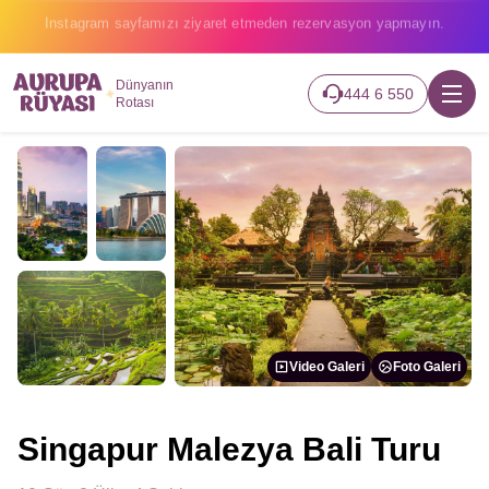
2026 turlarımız başladı hemen canlı takip edin.
Dünyanın
444 6 550
Rotası
Video Galeri
Foto Galeri
Singapur Malezya Bali Turu