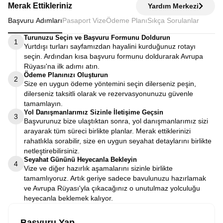
Merak Ettikleriniz
Yardım Merkezi
Başvuru Adımları
Pasaport Vize
Ödeme Planı
Sıkça Sorulanlar
Turunuzu Seçin ve Başvuru Formunu Doldurun
1
Yurtdışı turları sayfamızdan hayalini kurduğunuz rotayı
seçin. Ardından kısa başvuru formunu doldurarak Avrupa
Rüyası'na ilk adımı atın.
Ödeme Planınızı Oluşturun
2
Size en uygun ödeme yöntemini seçin dilerseniz peşin,
dilerseniz taksitli olarak ve rezervasyonunuzu güvenle
tamamlayın.
Yol Danışmanlarımız Sizinle İletişime Geçsin
3
Başvurunuz bize ulaştıktan sonra, yol danışmanlarımız sizi
arayarak tüm süreci birlikte planlar. Merak ettiklerinizi
rahatlıkla sorabilir, size en uygun seyahat detaylarını birlikte
netleştirebilirsiniz.
Seyahat Gününü Heyecanla Bekleyin
4
Vize ve diğer hazırlık aşamalarını sizinle birlikte
tamamlıyoruz. Artık geriye sadece bavulunuzu hazırlamak
ve Avrupa Rüyası'yla çıkacağınız o unutulmaz yolculuğu
heyecanla beklemek kalıyor.
Başvuru Yap