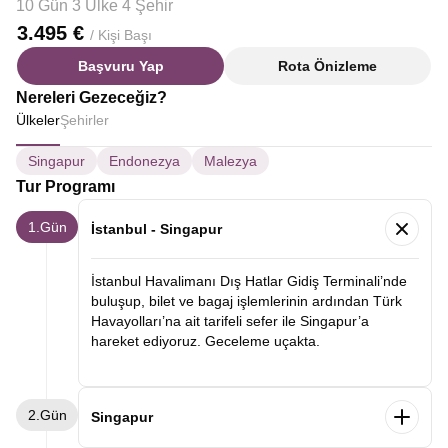
10 Gün 3 Ülke 4 Şehir
3.495 €
/ Kişi Başı
Başvuru Yap
Rota Önizleme
Nereleri Gezeceğiz?
Ülkeler
Şehirler
Singapur
Endonezya
Malezya
Tur Programı
1.Gün
İstanbul - Singapur
İstanbul Havalimanı Dış Hatlar Gidiş Terminali’nde
buluşup, bilet ve bagaj işlemlerinin ardından Türk
Havayolları’na ait tarifeli sefer ile Singapur’a
hareket ediyoruz. Geceleme uçakta.
2.Gün
Singapur