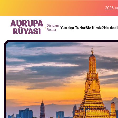
Binlerc
Dünyanın
Yurtdışı Turlar
Biz Kimiz?
Ne dedi
Rotası