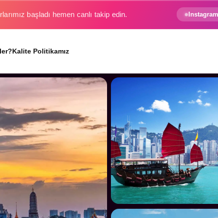
e gezginin hayali gerçek oluyor.
Instagram
ler?
Kalite Politikamız