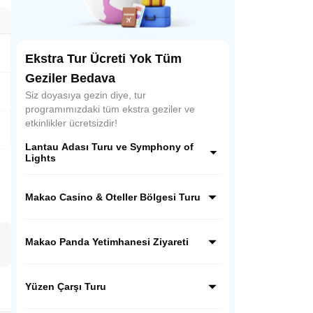
Ekstra Tur Ücreti Yok Tüm
Geziler Bedava
Siz doyasıya gezin diye, tur
programımızdaki tüm ekstra geziler ve
etkinlikler ücretsizdir!
Lantau Adası Turu ve Symphony of
Lights
Lantau Adası'nda Buda heykeli ve manastırı
keşfedin. Ardından, Hong Kong'un
Makao Casino & Oteller Bölgesi Turu
muhteşem Symphony of Lights lazer
şovunu tekneyle izleyin. Gündüzün huzuru
Asya'nın Las Vegas'ında lüks ve eğlencenin
ile gecenin ışıltısını birleştiren unutulmaz bir
kalbine yolculuk! Görkemli casino otelleri,
Makao Panda Yetimhanesi Ziyareti
deneyim!
uluslararası şovlar ve nefes kesen temalı
mekanlarla dolu bu büyüleyici tur, size
Makao'nun en sevimli sakinleriyle tanışın!
unutulmaz bir gece vaat ediyor. Işıkların
Giant Panda Pavilion'da nadir dev pandaları
Yüzen Çarşı Turu
büyüsüne kapılın!
doşal yaşam alanında izleyin. Unutulmaz