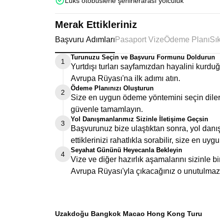
Lüks otobüslerle şehirlerarası yolculuk
Merak Ettikleriniz
Başvuru Adımları
Pasaport Vize
Ödeme Planı
Turunuzu Seçin ve Başvuru Formunu Doldurun
1
Yurtdışı turları sayfamızdan hayalini kurd
Avrupa Rüyası'na ilk adımı atın.
Ödeme Planınızı Oluşturun
2
Size en uygun ödeme yöntemini seçin dilers
güvenle tamamlayın.
Yol Danışmanlarımız Sizinle İletişime Geçsin
3
Başvurunuz bize ulaştıktan sonra, yol danış
ettiklerinizi rahatlıkla sorabilir, size en uygu
Seyahat Gününü Heyecanla Bekleyin
4
Vize ve diğer hazırlık aşamalarını sizinle 
Avrupa Rüyası'yla çıkacağınız o unutulmaz
Uzakdoğu Bangkok Macao Hong Kong Turu