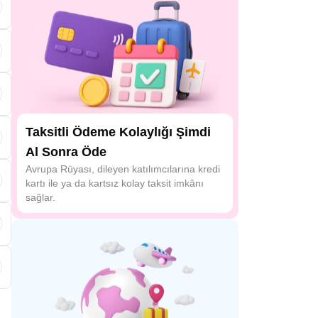
Taksitli Ödeme Kolaylığı Şimdi
a
Al Sonra Öde
Avrupa Rüyası, dileyen katılımcılarına kredi
kartı ile ya da kartsız kolay taksit imkânı
ı
sağlar.