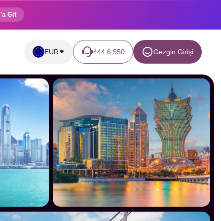
'a Git
EUR
444 6 550
Gezgin Girişi