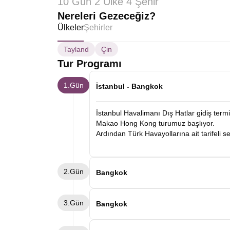
10 Gün 2 Ülke 4 Şehir
Nereleri Gezeceğiz?
Ülkeler
Şehirler
Tayland
Çin
Tur Programı
1.Gün
İstanbul - Bangkok
İstanbul Havalimanı Dış Hatlar gidiş ter
Makao Hong Kong turumuz başlıyor.
Ardından Türk Havayollarına ait tarifeli 
2.Gün
Bangkok
Sabah Bangkok'a varışımızın ardından biz
3.Gün
Bangkok gezisi yapıyoruz. Turumuzda Gr
Bangkok
Phraya Nehri kıyısı panoramik olarak tanı
esnasında Bangkok’un tarihi kanallarında 
Oteldeki kahvaltımızın ardından Yüzen Ç