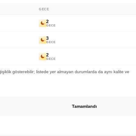
GECE
2
GECE
3
GECE
2
GECE
ğişiklik gösterebilir; listede yer almayan durumlarda da aynı kalite ve
Tamamlandı