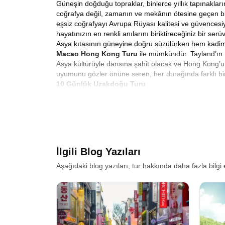
Güneşin doğduğu topraklar, binlerce yıllık tapınaklar
coğrafya değil, zamanın ve mekânın ötesine geçen bir
eşsiz coğrafyayı Avrupa Rüyası kalitesi ve güvencesi
hayatınızın en renkli anılarını biriktireceğiniz bir serüv
Asya kıtasının güneyine doğru süzülürken hem kadim 
Macao Hong Kong Turu
ile mümkündür. Tayland’ın 
Asya kültürüyle dansına şahit olacak ve Hong Kong’un
uyumunu gözler önüne seren, her durağında farklı bir
10 Günlük Uzakdoğu Turu
Hayatın rutin koşturmacasına kısa bir mola verip, ke
10 günlük Uzakdoğu gezisi Tayland Çin
rotamız he
gezi, sadece turistik yerleri görüp fotoğraf çekmekten
keşişleri selamlamak, öğleden sonra Chao Phraya Nehr
Rüyası
olarak amacımız, size sadece bir uçak bileti v
Tayland Çin Turu: Bangkok Makao Hong Kong
İlgili Blog Yazıları
Seyahat tutkunlarının en çok merak ettiği konulardan bi
coğrafi geçişlerin yoruculuğunu ortadan kaldırarak, s
Aşağıdaki blog yazıları, tur hakkında daha fazla bilgi 
Burada Altın Üçgenin mistik havasını soluyacak, Yata
has düzeni içinde, sokak lezzetlerinin en kralını tada
Pattaya’ya çeviriyoruz. Mercan Adası’nın turkuaz sul
Ancak bu tur sadece Tayland ile sınırlı değildir. Rota
bir anda değişiyor. Tropikal iklimden, Asya’nın finan
İngiliz ve Portekiz sömürge geçmişinin modern Çin kült