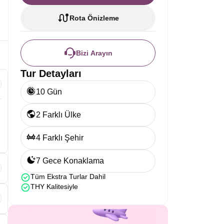
Rota Önizleme
Bizi Arayın
Tur Detayları
10 Gün
2 Farklı Ülke
4 Farklı Şehir
7 Gece Konaklama
Tüm Ekstra Turlar Dahil
THY Kalitesiyle