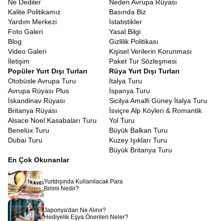
Ne Dediler
Neden Avrupa Rüyası
olmalıdır. Konsoloslukların talep ettiği belgelerin eksiksiz
Kalite Politikamız
Basında Biz
hazırlanması konusunda verdiğimiz rehberlik sayesinde, siz
Yardım Merkezi
İstatistikler
sadece bavulunuzu hazırlamaya odaklanabilirsiniz.
Foto Galeri
Yasal Bilgi
Avrupa’nın sınırlarını kaldıran o sihirli belgeye sahip olmak, bu
Blog
Gizlilik Politikası
turun anahtarıdır. Geçerli bir
Schengen Vizesi Polonya
Video Galeri
Kişisel Verilerin Korunması
Danimarka Turu
için gerekli olan tek giriş belgesidir. Tek bir vize
İletişim
Paket Tur Sözleşmesi
ile birden fazla ülkeyi, sınır kapılarında beklemeden, özgürce
Popüler Yurt Dışı Turları
Rüya Yurt Dışı Turları
gezebilmek Schengen anlaşmasının gezginlere sunduğu en
Otobüsle Avrupa Turu
İtalya Turu
büyük lütuftur. Polonya’dan Danimarka’ya geçerken pasaport
Avrupa Rüyası Plus
İspanya Turu
kontrolüyle vakit kaybetmeden, sanki şehir değiştiriyormuşcasına
İskandinav Rüyası
Sicilya Amalfi Güney İtalya Turu
ülke değiştirmek seyahat konforunu maksimize eder. Eğer
Britanya Rüyası
İsviçre Alp Köyleri & Romantik
pasaportunuzda geçerli birçok girişli Schengen vizeniz varsa, bu
Alsace Noel Kasabaları Turu
Yol Turu
tura katılmak için ekstra bir işlem yapmanıza gerek kalmaz. İlk
Benelüx Turu
Büyük Balkan Turu
kez başvuracaklar için ise Polonya veya Danimarka
Dubai Turu
Kuzey Işıkları Turu
konsolosluklarından alınacak vize, daha sonraki Avrupa
Büyük Britanya Turu
seyahatleriniz için de güçlü bir referans olacaktır.
En Çok Okunanlar
Almanya Polonya Turu 7 Gece Konaklamalı
Bütçe dostu seyahat, kaliteden ödün vermek anlamına gelmez.
Yurtdışında Kullanılacak Para
Uygun Polonya Danimarka Turu
arayışında olanlar için
Birimi Nedir?
oluşturduğumuz rotalar, maliyetleri optimize ederken deneyimi
zenginleştirmeyi hedefler.
Erken rezervasyon fırsatları
, grup
Japonya'dan Ne Alınır?
indirimleri ve taksit seçenekleri ile Avrupa’yı gezmek hayal
Hediyelik Eşya Önerileri Neler?