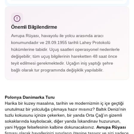
trajik dönemini hatırlatmaktadır.
Wieliczka Tuz Madeni, Polonya’nın Krakow kenti yakınında
yer alan UNESCO Dünya Mirası listesindeki yeraltı
harikasıdır. Tuzdan oyulmuş tüneller, heykeller ve
şapellerle büyüleyici bir atmosfer sunar.
Önemli Bilgilendirme
Avrupa Rüyası, havayolu ile yolcu arasında aracı
konumundadır ve 28.09.1955 tarihli Lahey Protokolü
hükümlerine tabidir. Uçuş saatleri operasyonel nedenlerle
değişebilir; tüm uçuş bilgilerinin hareketten 48 saat önce
teyit edilmesi gerekmektedir. Uçağın iniş yaptığı şehre
bağlı olarak tur programında değişiklik yapılabilir.
Polonya Danimarka Turu
Harika bir kuzey masalına, tarihin ve modernizmin iç içe geçtiği
unutulmaz bir yolculuğa çıkmaya hazır mısınız? Baltık Denizi’nin
tuzlu kokusunu içinize çekerken, bir yanda Orta Çağ’ın gizemli
sokaklarında kaybolacak, diğer yanda İskandinav huzurunun,
yani Hygge felsefesinin kalbine dokunacaksınız.
Avrupa Rüyası
firması olarak hayallerinizi sınırların ötesine taşıyor ve sizi sadece