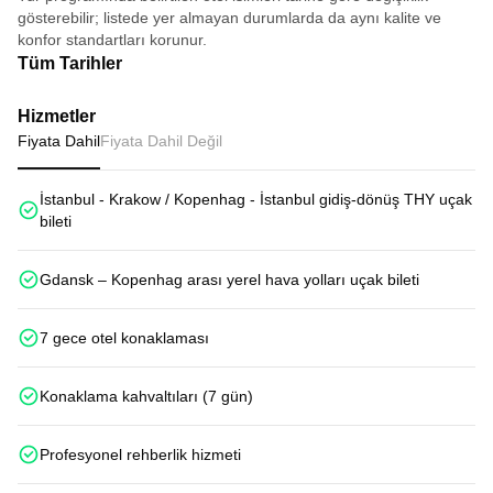
gösterebilir; listede yer almayan durumlarda da aynı kalite ve
konfor standartları korunur.
Tüm Tarihler
Hizmetler
Fiyata Dahil
Fiyata Dahil Değil
İstanbul - Krakow / Kopenhag - İstanbul gidiş-dönüş THY uçak
bileti
Gdansk – Kopenhag arası yerel hava yolları uçak bileti
7 gece otel konaklaması
Konaklama kahvaltıları (7 gün)
Profesyonel rehberlik hizmeti