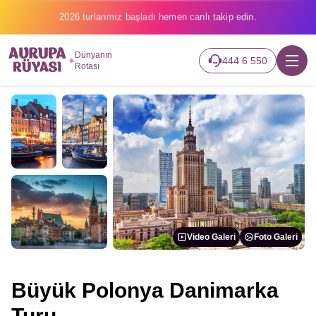
2026 turlarımız başladı hemen canlı takip edin.
Dünyanın
444 6 550
Rotası
Video Galeri
Foto Galeri
Büyük Polonya Danimarka
Turu