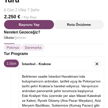
8 Gün 2 Ülke 7 Şehir
2.250 €
/ Kişi Başı
Başvuru Yap
Rota Önizleme
Nereleri Gezeceğiz?
Ülkeler
Şehirler
Polonya
Danimarka
Tur Programı
1.Gün
İstanbul - Krakow
Belirlenen saatte İstanbul Havalimanı’nda
buluşmamızın ardından, tarifeli uçuş ile Polonya'nın
tarihi şehri Krakow’a hareket ediyoruz. Varışımızın
ardından panoramik şehir turumuza başlıyoruz.
Eski Kraliyet Yolu üzerinde yer alan Wawel Katedrali
ve Kalesi, Rynek Glowny (Ana Pazar Meydanı), Aziz
Meryem Bazilikası, Sukiennice (Kumaş Pazarı) gibi