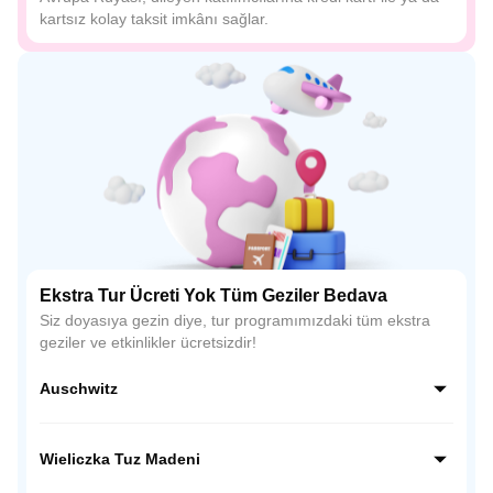
kartsız kolay taksit imkânı sağlar.
Ekstra Tur Ücreti Yok Tüm Geziler Bedava
Siz doyasıya gezin diye, tur programımızdaki tüm ekstra
geziler ve etkinlikler ücretsizdir!
Auschwitz
Auschwitz-Birkenau, Polonya’da yer alan II. Dünya
Savaşı’nın en büyük Nazi toplama kampıdır. Bugün bir
Wieliczka Tuz Madeni
anma müzesi olarak ziyaret edilmekte, insanlık tarihinin en