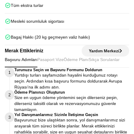
Tüm ekstra turlar
Mesleki sorumluluk sigortası
Bagaj Hakkı (20 kg geçmeyen valiz hakkı)
Merak Ettikleriniz
Yardım Merkezi
Başvuru Adımları
Pasaport Vize
Ödeme Planı
Sıkça Sorulanlar
Turunuzu Seçin ve Başvuru Formunu Doldurun
1
Yurtdışı turları sayfamızdan hayalini kurduğunuz rotayı
seçin. Ardından kısa başvuru formunu doldurarak Avrupa
Rüyası'na ilk adımı atın.
Ödeme Planınızı Oluşturun
2
Size en uygun ödeme yöntemini seçin dilerseniz peşin,
dilerseniz taksitli olarak ve rezervasyonunuzu güvenle
tamamlayın.
Yol Danışmanlarımız Sizinle İletişime Geçsin
3
Başvurunuz bize ulaştıktan sonra, yol danışmanlarımız sizi
arayarak tüm süreci birlikte planlar. Merak ettiklerinizi
rahatlıkla sorabilir, size en uygun seyahat detaylarını birlikte