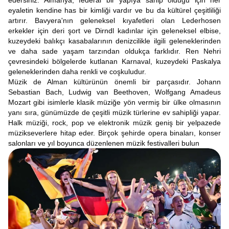
edersiniz. Almanya, federal bir yapıya sahip olduğu için her
eyaletin kendine has bir kimliği vardır ve bu da kültürel çeşitliliği
artırır. Bavyera'nın geleneksel kıyafetleri olan Lederhosen
erkekler için deri şort ve Dirndl kadınlar için geleneksel elbise,
kuzeydeki balıkçı kasabalarının denizcilikle ilgili geleneklerinden
ve daha sade yaşam tarzından oldukça farklıdır. Ren Nehri
çevresindeki bölgelerde kutlanan Karnaval, kuzeydeki Paskalya
geleneklerinden daha renkli ve coşkuludur.
Müzik de Alman kültürünün önemli bir parçasıdır. Johann
Sebastian Bach, Ludwig van Beethoven, Wolfgang Amadeus
Mozart gibi isimlerle klasik müziğe yön vermiş bir ülke olmasının
yanı sıra, günümüzde de çeşitli müzik türlerine ev sahipliği yapar.
Halk müziği, rock, pop ve elektronik müzik geniş bir yelpazede
müzikseverlere hitap eder. Birçok şehirde opera binaları, konser
salonları ve yıl boyunca düzenlenen müzik festivalleri bulun