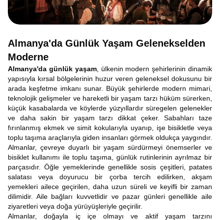
Almanya'da Günlük Yaşam Gelenekselden
Moderne
Almanya'da günlük yaşam
, ülkenin modern şehirlerinin dinamik
yapısıyla kırsal bölgelerinin huzur veren geleneksel dokusunu bir
arada keşfetme imkanı sunar. Büyük şehirlerde modern mimari,
teknolojik gelişmeler ve hareketli bir yaşam tarzı hüküm sürerken,
küçük kasabalarda ve köylerde yüzyıllardır süregelen gelenekler
ve daha sakin bir yaşam tarzı dikkat çeker. Sabahları taze
fırınlanmış ekmek ve simit kokularıyla uyanıp, işe bisikletle veya
toplu taşıma araçlarıyla giden insanları görmek oldukça yaygındır.
Almanlar, çevreye duyarlı bir yaşam sürdürmeyi önemserler ve
bisiklet kullanımı ile toplu taşıma, günlük rutinlerinin ayrılmaz bir
parçasıdır. Öğle yemeklerinde genellikle sosis çeşitleri, patates
salatası veya doyurucu bir çorba tercih edilirken, akşam
yemekleri ailece geçirilen, daha uzun süreli ve keyifli bir zaman
dilimidir. Aile bağları kuvvetlidir ve pazar günleri genellikle aile
ziyaretleri veya doğa yürüyüşleriyle geçirilir.
Almanlar, doğayla iç içe olmayı ve aktif yaşam tarzını