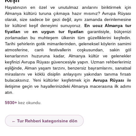
Keşif
Hayatınızın en özel ve unutulmaz anılarını biriktirmek için
Almanya kültürü turuna çıkmaya hazır mısınız? Avrupa Rüyası
olarak, size sadece bir gezi değil, aynı zamanda derinlemesine
bir kültürel keşif deneyimi sunuyoruz.
En ucuz Almanya tur
fiyatları
ve
en uygun tur fiyatları
garantisiyle, bütçenizi
zorlamadan bu muhteşem ülkenin tüm güzelliklerini keşfedin.
Tarihi şehirlerin gotik mimarilerinden, geleneksel köylerin samimi
atmosferine, canlı festivallerin coşkusundan, sakin göl
kenarlarının huzuruna kadar, Almanya kültür ve gelenekler
keşfinizi Avrupa Rüyası güvencesiyle yapın. Uzman rehberlerimiz
eşliğinde, Alman yaşam tarzını, benzersiz bayramlarını, sanatsal
miraslarını ve köklü disiplin anlayışını yakından tanıma fırsatı
bulacaksınız. Yeni kültürler keşfetmek için
Avrupa Rüyası
ile
iletişime geçin ve hayallerinizdeki Almanya macerasına ilk adımı
atın.
5930+
kez okundu.
← Tur Rehberi kategorisine dön