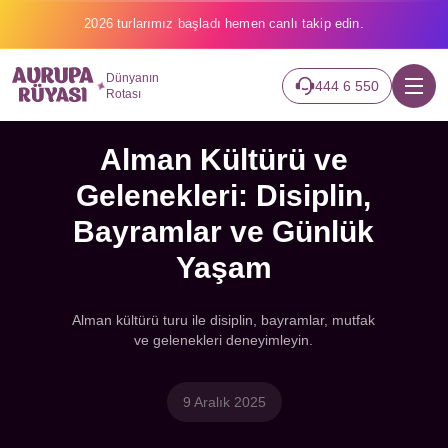
2026 turlarımız başladı hemen canlı takip edin.
Dünyanın
444 6 550
Rotası
Alman Kültürü ve
Gelenekleri: Disiplin,
Bayramlar ve Günlük
Yaşam
Alman kültürü turu ile disiplin, bayramlar, mutfak
ve gelenekleri deneyimleyin.
9 Aralık 2025