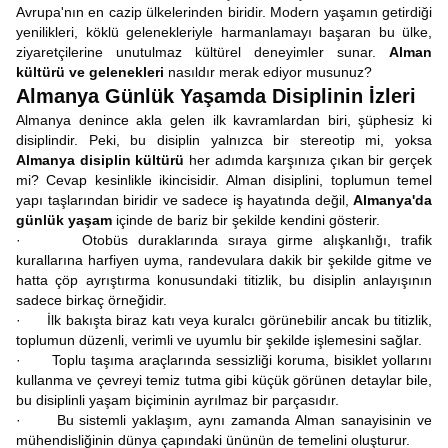
Avrupa'nın en cazip ülkelerinden biridir. Modern yaşamın getirdiği
yenilikleri, köklü gelenekleriyle harmanlamayı başaran bu ülke,
ziyaretçilerine unutulmaz kültürel deneyimler sunar.
Alman
kültürü ve gelenekleri
nasıldır merak ediyor musunuz?
Almanya Günlük Yaşamda Disiplinin İzleri
Almanya denince akla gelen ilk kavramlardan biri, şüphesiz ki
disiplindir. Peki, bu disiplin yalnızca bir stereotip mi, yoksa
Almanya disiplin kültürü
her adımda karşınıza çıkan bir gerçek
mi? Cevap kesinlikle ikincisidir. Alman disiplini, toplumun temel
yapı taşlarından biridir ve sadece iş hayatında değil,
Almanya'da
günlük yaşam
içinde de bariz bir şekilde kendini gösterir.
· Otobüs duraklarında sıraya girme alışkanlığı, trafik
kurallarına harfiyen uyma, randevulara dakik bir şekilde gitme ve
hatta çöp ayrıştırma konusundaki titizlik, bu disiplin anlayışının
sadece birkaç örneğidir.
· İlk bakışta biraz katı veya kuralcı görünebilir ancak bu titizlik,
toplumun düzenli, verimli ve uyumlu bir şekilde işlemesini sağlar.
· Toplu taşıma araçlarında sessizliği koruma, bisiklet yollarını
kullanma ve çevreyi temiz tutma gibi küçük görünen detaylar bile,
bu disiplinli yaşam biçiminin ayrılmaz bir parçasıdır.
· Bu sistemli yaklaşım, aynı zamanda Alman sanayisinin ve
mühendisliğinin dünya çapındaki ününün de temelini oluşturur.