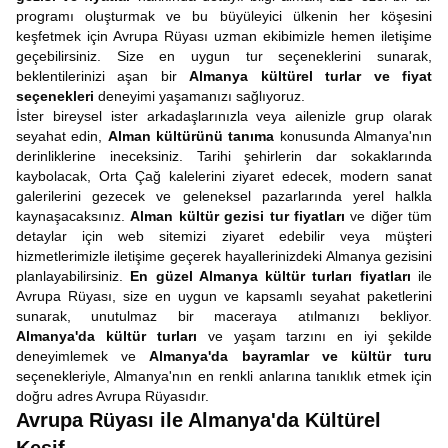
programı oluşturmak ve bu büyüleyici ülkenin her köşesini
keşfetmek için Avrupa Rüyası uzman ekibimizle hemen iletişime
geçebilirsiniz. Size en uygun tur seçeneklerini sunarak,
beklentilerinizi aşan bir
Almanya kültürel turlar ve fiyat
seçenekleri
deneyimi yaşamanızı sağlıyoruz.
İster bireysel ister arkadaşlarınızla veya ailenizle grup olarak
seyahat edin,
Alman kültürünü tanıma
konusunda Almanya'nın
derinliklerine ineceksiniz. Tarihi şehirlerin dar sokaklarında
kaybolacak, Orta Çağ kalelerini ziyaret edecek, modern sanat
galerilerini gezecek ve geleneksel pazarlarında yerel halkla
kaynaşacaksınız.
Alman kültür gezisi tur fiyatları
ve diğer tüm
detaylar için web sitemizi ziyaret edebilir veya müşteri
hizmetlerimizle iletişime geçerek hayallerinizdeki Almanya gezisini
planlayabilirsiniz.
En güzel Almanya kültür turları fiyatları
ile
Avrupa Rüyası, size en uygun ve kapsamlı seyahat paketlerini
sunarak, unutulmaz bir maceraya atılmanızı bekliyor.
Almanya'da kültür turları
ve yaşam tarzını en iyi şekilde
deneyimlemek ve
Almanya'da bayramlar ve kültür turu
seçenekleriyle, Almanya'nın en renkli anlarına tanıklık etmek için
doğru adres Avrupa Rüyasıdır.
Avrupa Rüyası ile Almanya'da Kültürel