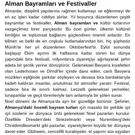
Alman Bayramları ve Festivaller
Almanlar, disiplinli yapılarına rağmen kutlamayı ve eğlenmeyi de
en az işleri kadar ciddiye alırlar. Yıl boyunca düzenlenen çeşitli
bayramlar ve festivaller,
Alman bayramları ve
kültür turlarının
vazgeçilmez birer parçasıdır. Bu özel günler, ülkenin kültürel
kimliğini ve toplumsal bağlarını güçlendiren önemli anlardır. En
bilinen ve belki de en coşkulu kutlamalarından biri, hiç şüphesiz
Münih'te her yıl düzenlenen Oktoberfest'tir. Eylül sonunda
başlayıp Ekim ayının ilk haftasına kadar süren bu dünya
çapındaki bira festivali, milyonlarca ziyaretçiyi ağırlayarak şehri
adeta bir şenlik yerine dönüştürür. Geleneksel Bavyera kıyafetleri
olan Lederhosen ve Dirndl'ler içinde dans eden, canlı Bavyera
müzikleri eşliğinde şarkılar söyleyen ve devasa bira bardaklarıyla
kadeh kaldıran insanlar, unutulmaz bir atmosfer yaratır. Festival,
sadece bira ile sınırlı kalmaz. Lezzetli geleneksel yemekler,
lunaparklar ve geçit törenleriyle tam anlamıyla bir şölen sunar.
Noel dönemi de Almanya'da ayrı bir güzelliğe bürünür. Şehirler,
Almanya'daki önemli bayram turları
için masalsı bir şekilde ışıl
ışıl süslenir ve dünyaca ünlü geleneksel Noel pazarları kurulur.
Özellikle Dresden'deki Striezelmarkt veya Nuremberg'deki
Christkindlesmarkt gibi pazarlar, ziyaretçilerini büyülü bir dünyaya
davet eder. Glühwein, zencefilli kurabiyeler, el yapımı süs eşyaları