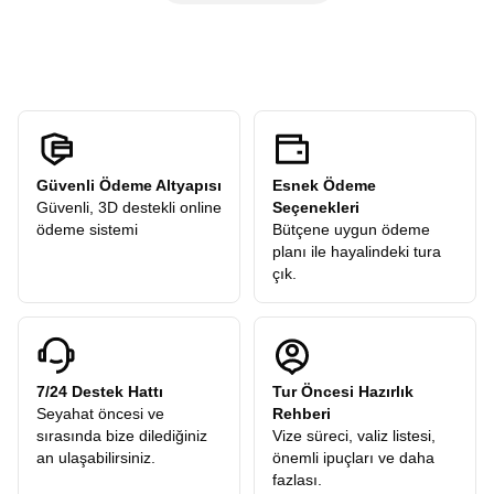
öneriler alır ve sonrasında verilen
serbest zamanda
şehri
ücreti
talep etmez. Turlarımızdaki tüm ekstra geziler
kendi temponuzda deneyimleyebilirsiniz.
katılımcılarımıza hediye olarak dahildir.
Güvenli Ödeme Altyapısı
Esnek Ödeme
Güvenli, 3D destekli online
Seçenekleri
ödeme sistemi
Bütçene uygun ödeme
planı ile hayalindeki tura
çık.
7/24 Destek Hattı
Tur Öncesi Hazırlık
Seyahat öncesi ve
Rehberi
sırasında bize dilediğiniz
Vize süreci, valiz listesi,
an ulaşabilirsiniz.
önemli ipuçları ve daha
fazlası.