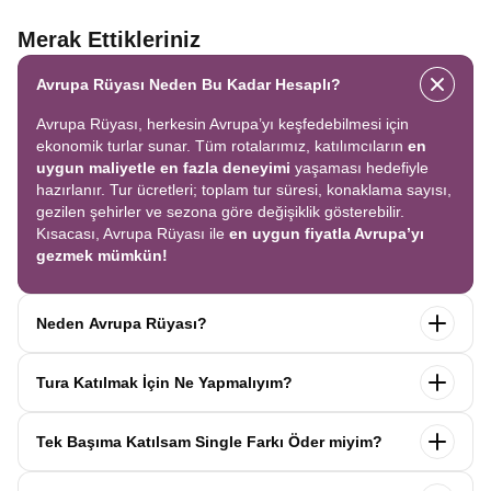
Merak Ettikleriniz
Avrupa Rüyası Neden Bu Kadar Hesaplı?
Avrupa Rüyası, herkesin Avrupa’yı keşfedebilmesi için
ekonomik turlar sunar. Tüm rotalarımız, katılımcıların
en
uygun maliyetle en fazla deneyimi
yaşaması hedefiyle
hazırlanır. Tur ücretleri; toplam tur süresi, konaklama sayısı,
gezilen şehirler ve sezona göre değişiklik gösterebilir.
Kısacası, Avrupa Rüyası ile
en uygun fiyatla Avrupa’yı
gezmek mümkün!
Neden Avrupa Rüyası?
Avrupa Rüyası ile ekonomik bir şekilde
tek seferde birçok
Tura Katılmak İçin Ne Yapmalıyım?
ülkeyi
keşfedin! Ekstra tur ücreti yok, tüm geziler fiyata
dahil.
Profesyonel kokartlı rehberler
,
konforlu oteller
ve
Tur sayfasındaki
“Başvuru Yap”
formunu doldurun ve
benzersiz rotalar
ile Avrupa’yı en keyifli şekilde yaşayın.
Tek Başıma Katılsam Single Farkı Öder miyim?
seyahat sözleşmesini
onaylayın.
İlk taksiti
ödediğinizde
kaydınız tamamlanır ve Avrupa Rüyası’yla yolculuğunuz
Hayır, ödemezsiniz. Avrupa Rüyası’nda tek başına
başlar!