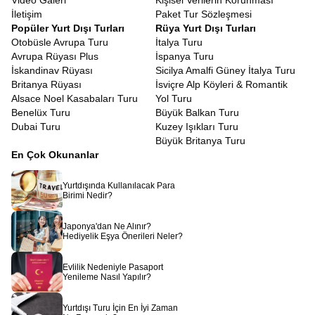
Video Galeri
Kişisel Verilerin Korunması
İletişim
Paket Tur Sözleşmesi
Popüler Yurt Dışı Turları
Rüya Yurt Dışı Turları
Otobüsle Avrupa Turu
İtalya Turu
Avrupa Rüyası Plus
İspanya Turu
İskandinav Rüyası
Sicilya Amalfi Güney İtalya Turu
Britanya Rüyası
İsviçre Alp Köyleri & Romantik
Alsace Noel Kasabaları Turu
Yol Turu
Benelüx Turu
Büyük Balkan Turu
Dubai Turu
Kuzey Işıkları Turu
Büyük Britanya Turu
En Çok Okunanlar
Yurtdışında Kullanılacak Para
Birimi Nedir?
Japonya'dan Ne Alınır?
Hediyelik Eşya Önerileri Neler?
Evlilik Nedeniyle Pasaport
Yenileme Nasıl Yapılır?
Yurtdışı Turu İçin En İyi Zaman