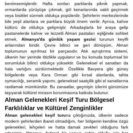
benimsemişlerdir. Hafta sonları parklarda piknik yapmak,
ormanlarda yürüyüşe çıkmak, göl kenarlarında vakit geçirmek
veya bisiklet sürmek oldukça popülerdir. Şehirlerin merkezlerinde
bile yeşil alanlara ve parklara büyük önem verilir. Ayrıca, kahve
kültürü de oldukça gelişmiştir. Arkadaşlarla bir araya gelip
pastanelerde kahve ve lezzetli Alman pastaları eşliğinde sohbet
etmek,
Almanya'da günlük yaşam gezisi
turunun keyifli
anlarından biridir. Çevre bilinci ve geri dönüşüm, Alman
toplumunun ayrılmaz bir parçasıdır. Atık ayrıştırma sistemi,
ülkenin her yerinde titizlikle uygulanır ve bu konuda toplumsal bir
sorumluluk bilinci oldukça yüksektir. Geleneksel el sanatları da
hala varlığını sürdürmektedir. Özellikle Bavyera gibi güney
bölgelerde veya Kara Orman gibi kırsal alanlarda, tahta
oymacılığı, seramik yapımı, geleneksel saatçilik gibi el sanatlarına
rastlamak mümkündür. Bu zanaatlar, geçmişin izlerini günümüze
taşıyarak kültürel mirasın korunmasına katkıda bulunur.
Alman Gelenekleri Keşif Turu Bölgesel
Farklılıklar ve Kültürel Zenginlikler
Alman gelenekleri keşif turu
na çıktığınızda, ülkenin sadece
modern şehirlerden ibaret olmadığını, her bölgenin kendine özgü
gelenekleri, lehçeleri ve hatta damak zevkleri olduğunu fark