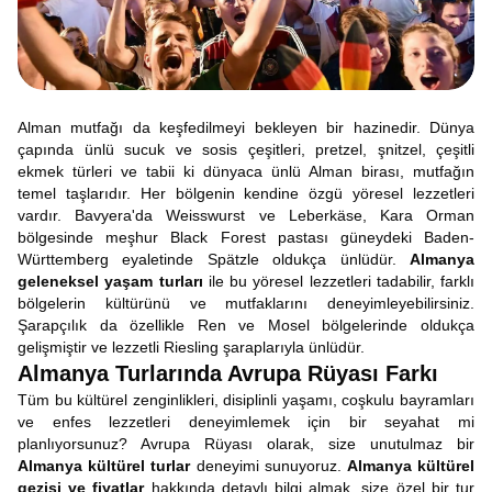
Alman mutfağı da keşfedilmeyi bekleyen bir hazinedir. Dünya
çapında ünlü sucuk ve sosis çeşitleri, pretzel, şnitzel, çeşitli
ekmek türleri ve tabii ki dünyaca ünlü Alman birası, mutfağın
temel taşlarıdır. Her bölgenin kendine özgü yöresel lezzetleri
vardır. Bavyera'da Weisswurst ve Leberkäse, Kara Orman
bölgesinde meşhur Black Forest pastası güneydeki Baden-
Württemberg eyaletinde Spätzle oldukça ünlüdür.
Almanya
geleneksel yaşam turları
ile bu yöresel lezzetleri tadabilir, farklı
bölgelerin kültürünü ve mutfaklarını deneyimleyebilirsiniz.
Şarapçılık da özellikle Ren ve Mosel bölgelerinde oldukça
gelişmiştir ve lezzetli Riesling şaraplarıyla ünlüdür.
Almanya Turlarında Avrupa Rüyası Farkı
Tüm bu kültürel zenginlikleri, disiplinli yaşamı, coşkulu bayramları
ve enfes lezzetleri deneyimlemek için bir seyahat mi
planlıyorsunuz? Avrupa Rüyası olarak, size unutulmaz bir
Almanya kültürel turlar
deneyimi sunuyoruz.
Almanya kültürel
gezisi ve fiyatlar
hakkında detaylı bilgi almak, size özel bir tur