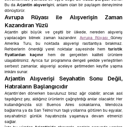
Bu da
Arjantin alışveriş
ini, anlamı olan bir paylaşım deneyimine
dönüştürür.
Avrupa Rüyası ile Alışverişin Zaman
Kazandıran Yüzü
Arjantin gibi büyük ve çeşitli bir ülkede, nereden alışveriş
yapılacağını bilmek zaman kazandırır.
Avrupa Rüyası
Güney
Amerika Turu, bu noktada alışverişi rastlantıya bırakmaz.
Rehberlerin önerdiği yerel noktalar sayesinde hem
turistik
fiyatlardan kaçınır
hem de gerçekten kaliteli ürünlere
ulaşabilirsiniz. Ayrıca tur programına dengeli şekilde yerleştirilen
serbest zamanlar, alışverişi aceleye getirmeden keyifle yapma
imkânı sunar.
Arjantin Alışverişi Seyahatin Sonu Değil,
Hatıraların Başlangıcıdır
Arjantin’den dönerken bavulunuz biraz ağır olabilir; ancak asıl
taşıdığınız şey, aldığınız ürünlerin çağrıştırdığı anılar olacaktır. Her
kullandığınızda sizi Buenos Aires sokaklarına, Mendoza
bağlarına ya da San Telmo’nun taşlı yollarına götüren bu eşyalar,
seyahatinizi günlük hayatınızda yaşamaya devam etmenizi
sağlar.