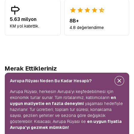
5.63 milyon
8B+
KM yol katettik.
4.8 değerlendirme
Merak Ettikleriniz
Avrupa Rüyası Neden Bu Kadar Hesaplı?
Avrupa Rüyası, herkesin Avrupa’yı keşfedebilmesi için
ekonomik turlar sunar. Tüm rotalarımız, katılımcıların
en
uygun maliyetle en fazla deneyimi
yaşaması hedefiyle
hazırlanır. Tur ücretleri; toplam tur süresi, konaklama
sayısı, gezilen şehirler ve sezona göre değişiklik
gösterebilir. Kısacası, Avrupa Rüyası ile
en uygun fiyatla
Avrupa’yı gezmek mümkün!