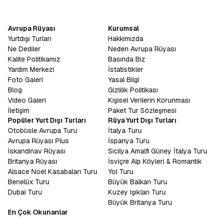
Avrupa Rüyası
Kurumsal
Yurtdışı Turları
Hakkımızda
Ne Dediler
Neden Avrupa Rüyası
Kalite Politikamız
Basında Biz
Yardım Merkezi
İstatistikler
Foto Galeri
Yasal Bilgi
Blog
Gizlilik Politikası
Video Galeri
Kişisel Verilerin Korunması
İletişim
Paket Tur Sözleşmesi
Popüler Yurt Dışı Turları
Rüya Yurt Dışı Turları
Otobüsle Avrupa Turu
İtalya Turu
Avrupa Rüyası Plus
İspanya Turu
İskandinav Rüyası
Sicilya Amalfi Güney İtalya Turu
Britanya Rüyası
İsviçre Alp Köyleri & Romantik
Alsace Noel Kasabaları Turu
Yol Turu
Benelüx Turu
Büyük Balkan Turu
Dubai Turu
Kuzey Işıkları Turu
Büyük Britanya Turu
En Çok Okunanlar