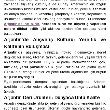
zamanda alışveriş kültürüyle de Güney Amerika’nın en özgün
ülkelerinden biridir. Özellikle kaliteli deri ürünleri, yerel el sanatları
ve dünya çapında ün kazanmış şaraplarıyla Arjantin, seyahatinizi
unutulmaz kılacak özel alışveriş deneyimleri sunar. Bu rehberde
Arjantin’de
ne alınır
, nereden alınır ve alışveriş yaparken
nelere dikkat edilir
gibi aklınıza takılan tüm sorulara yanıt
bulacaksınız.
Arjantin’de Alışveriş Kültürü: Yerellik ve
Kalitenin Buluşması
Arjantin’de alışveriş
, yalnızca ihtiyaç gidermekten ibaret
değildir; bu süreç, ülkenin tarihini, geleneklerini ve yaşam tarzını
anlamanın bir yoludur. Büyük alışveriş merkezlerinden çok,
butikler, yerel pazarlar ve küçük üreticiler
ön plana çıkar.
Özellikle el emeği ürünler ve yerel üretim Arjantinliler için büyük
bir gurur kaynağıdır.
Fiyat-performans dengesi açısından bakıldığında Arjantin,
özellikle dövizle gelen ziyaretçiler için oldukça avantajlı bir
ülkedir.
Arjantin Deri Ürünleri: Dünyaca Ünlü Kalite
Arjantin denildiğinde akla ilk gelen alışveriş ürünlerinden biri hiç
şüphesiz
deri ürünler
dir. Ülkenin güçlü hayvancılık geleneği,