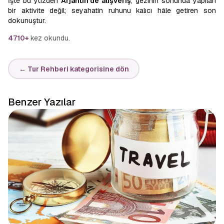
İşte bu yüzden
Arjantin’de alışveriş
, gezinin sonunda yapılan
bir aktivite değil; seyahatin ruhunu kalıcı hâle getiren son
dokunuştur.
4710+
kez okundu.
← Tur Rehberi kategorisine dön
Benzer Yazılar