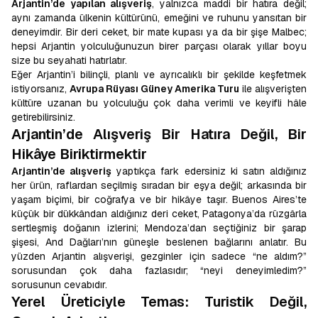
Arjantin’de yapılan alışveriş
, yalnızca maddi bir hatıra değil;
aynı zamanda ülkenin kültürünü, emeğini ve ruhunu yansıtan bir
deneyimdir. Bir deri ceket, bir mate kupası ya da bir şişe Malbec;
hepsi Arjantin yolculuğunuzun birer parçası olarak yıllar boyu
size bu seyahati hatırlatır.
Eğer Arjantin’i bilinçli, planlı ve ayrıcalıklı bir şekilde keşfetmek
istiyorsanız,
Avrupa Rüyası Güney Amerika Turu
ile alışverişten
kültüre uzanan bu yolculuğu çok daha verimli ve keyifli hâle
getirebilirsiniz.
Arjantin’de Alışveriş Bir Hatıra Değil, Bir
Hikâye Biriktirmektir
Arjantin’de alışveriş
yaptıkça fark edersiniz ki satın aldığınız
her ürün, raflardan seçilmiş sıradan bir eşya değil; arkasında bir
yaşam biçimi, bir coğrafya ve bir hikâye taşır. Buenos Aires’te
küçük bir dükkândan aldığınız deri ceket, Patagonya’da rüzgârla
sertleşmiş doğanın izlerini; Mendoza’dan seçtiğiniz bir şarap
şişesi, And Dağları’nın güneşle beslenen bağlarını anlatır. Bu
yüzden Arjantin alışverişi, gezginler için sadece “ne aldım?”
sorusundan çok daha fazlasıdır; “neyi deneyimledim?”
sorusunun cevabıdır.
Yerel Üreticiyle Temas: Turistik Değil,