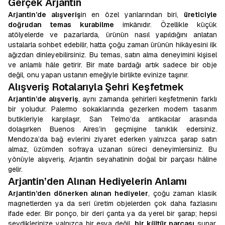
Gerçek Arjantin
Arjantin’de alışveriş
in en özel yanlarından biri,
üreticiyle
doğrudan temas kurabilme
imkânıdır. Özellikle küçük
atölyelerde ve pazarlarda, ürünün nasıl yapıldığını anlatan
ustalarla sohbet edebilir, hatta çoğu zaman ürünün hikâyesini ilk
ağızdan dinleyebilirsiniz. Bu temas, satın alma deneyimini kişisel
ve anlamlı hâle getirir. Bir mate bardağı artık sadece bir obje
değil, onu yapan ustanın emeğiyle birlikte evinize taşınır.
Alışveriş Rotalarıyla Şehri Keşfetmek
Arjantin’de alışveriş
, aynı zamanda şehirleri keşfetmenin farklı
bir yoludur. Palermo sokaklarında gezerken modern tasarım
butikleriyle karşılaşır, San Telmo’da antikacılar arasında
dolaşırken Buenos Aires’in geçmişine tanıklık edersiniz.
Mendoza’da bağ evlerini ziyaret ederken yalnızca şarap satın
almaz, üzümden sofraya uzanan süreci deneyimlersiniz. Bu
yönüyle alışveriş, Arjantin seyahatinin doğal bir parçası hâline
gelir.
Arjantin’den Alınan Hediyelerin Anlamı
Arjantin’den dönerken alınan hediyeler
, çoğu zaman klasik
magnetlerden ya da seri üretim objelerden çok daha fazlasını
ifade eder. Bir ponço, bir deri çanta ya da yerel bir şarap; hepsi
sevdiklerinize yalnızca bir eşya değil,
bir kültür parçası
sunar.