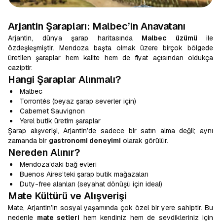
Arjantin Şarapları: Malbec’in Anavatanı
Arjantin, dünya şarap haritasında
Malbec üzümü
ile
özdeşleşmiştir. Mendoza başta olmak üzere birçok bölgede
üretilen şaraplar hem kalite hem de fiyat açısından oldukça
caziptir.
Hangi Şaraplar Alınmalı?
Malbec
Torrontés (beyaz şarap severler için)
Cabernet Sauvignon
Yerel butik üretim şaraplar
Şarap alışverişi, Arjantin’de sadece bir satın alma değil; aynı
zamanda bir
gastronomi deneyimi
olarak görülür.
Nereden Alınır?
Mendoza’daki bağ evleri
Buenos Aires’teki şarap butik mağazaları
Duty-free alanları (seyahat dönüşü için ideal)
Mate Kültürü ve Alışverişi
Mate, Arjantin’in sosyal yaşamında çok özel bir yere sahiptir. Bu
nedenle
mate setleri
hem kendiniz hem de sevdikleriniz için