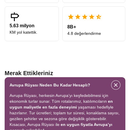
5.63 milyon
8B+
KM yol katettik.
4.8 değerlendirme
Merak Ettikleriniz
Avrupa Rüyası Neden Bu Kadar Hesaplı?
Avrupa Rüyası, herkesin Avrupa’yı keşfedebilmesi için
ekonomik turlar sunar. Tüm rotalarımız, katılımcıların
en
uygun maliyetle en fazla deneyimi
yaşaması hedefiyle
hazırlanır. Tur ücretleri; toplam tur süresi, konaklama sayısı,
gezilen şehirler ve sezona göre değişiklik gösterebilir.
Kısacası, Avrupa Rüyası ile
en uygun fiyatla Avrupa’yı