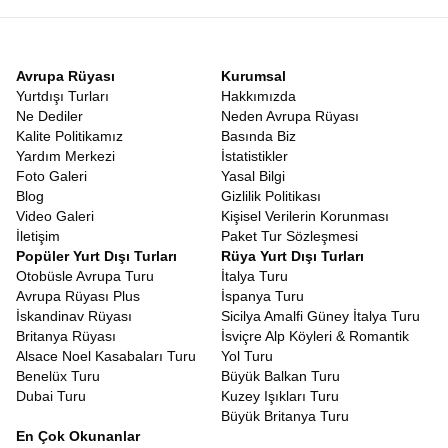
Avrupa Rüyası
Kurumsal
Yurtdışı Turları
Hakkımızda
Ne Dediler
Neden Avrupa Rüyası
Kalite Politikamız
Basında Biz
Yardım Merkezi
İstatistikler
Foto Galeri
Yasal Bilgi
Blog
Gizlilik Politikası
Video Galeri
Kişisel Verilerin Korunması
İletişim
Paket Tur Sözleşmesi
Popüler Yurt Dışı Turları
Rüya Yurt Dışı Turları
Otobüsle Avrupa Turu
İtalya Turu
Avrupa Rüyası Plus
İspanya Turu
İskandinav Rüyası
Sicilya Amalfi Güney İtalya Turu
Britanya Rüyası
İsviçre Alp Köyleri & Romantik
Alsace Noel Kasabaları Turu
Yol Turu
Benelüx Turu
Büyük Balkan Turu
Dubai Turu
Kuzey Işıkları Turu
Büyük Britanya Turu
En Çok Okunanlar