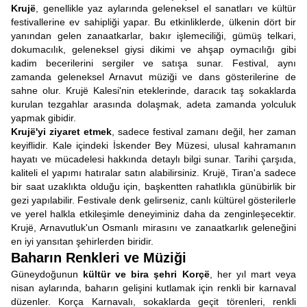
Krujë
, genellikle yaz aylarında geleneksel el sanatları ve kültür
festivallerine ev sahipliği yapar. Bu etkinliklerde, ülkenin dört bir
yanından gelen zanaatkarlar, bakır işlemeciliği, gümüş telkari,
dokumacılık, geleneksel giysi dikimi ve ahşap oymacılığı gibi
kadim becerilerini sergiler ve satışa sunar. Festival, aynı
zamanda geleneksel Arnavut müziği ve dans gösterilerine de
sahne olur. Krujë Kalesi'nin eteklerinde, daracık taş sokaklarda
kurulan tezgahlar arasında dolaşmak, adeta zamanda yolculuk
yapmak gibidir.
Krujë'yi ziyaret etmek
, sadece festival zamanı değil, her zaman
keyiflidir. Kale içindeki İskender Bey Müzesi, ulusal kahramanın
hayatı ve mücadelesi hakkında detaylı bilgi sunar. Tarihi çarşıda,
kaliteli el yapımı hatıralar satın alabilirsiniz. Krujë, Tiran'a sadece
bir saat uzaklıkta olduğu için, başkentten rahatlıkla günübirlik bir
gezi yapılabilir. Festivale denk gelirseniz, canlı kültürel gösterilerle
ve yerel halkla etkileşimle deneyiminiz daha da zenginleşecektir.
Krujë, Arnavutluk'un Osmanlı mirasını ve zanaatkarlık geleneğini
en iyi yansıtan şehirlerden biridir.
Baharın Renkleri ve Müziği
Güneydoğunun
kültür ve bira şehri Korçë
, her yıl mart veya
nisan aylarında, baharın gelişini kutlamak için renkli bir karnaval
düzenler. Korça Karnavalı, sokaklarda geçit törenleri, renkli