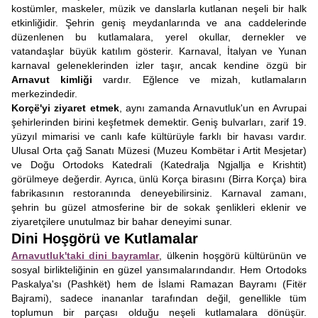
kostümler, maskeler, müzik ve danslarla kutlanan neşeli bir halk
etkinliğidir. Şehrin geniş meydanlarında ve ana caddelerinde
düzenlenen bu kutlamalara, yerel okullar, dernekler ve
vatandaşlar büyük katılım gösterir. Karnaval, İtalyan ve Yunan
karnaval geleneklerinden izler taşır, ancak kendine özgü bir
Arnavut kimliği
vardır. Eğlence ve mizah, kutlamaların
merkezindedir.
Korçë'yi ziyaret etmek
, aynı zamanda Arnavutluk'un en Avrupai
şehirlerinden birini keşfetmek demektir. Geniş bulvarları, zarif 19.
yüzyıl mimarisi ve canlı kafe kültürüyle farklı bir havası vardır.
Ulusal Orta çağ Sanatı Müzesi (Muzeu Kombëtar i Artit Mesjetar)
ve Doğu Ortodoks Katedrali (Katedralja Ngjallja e Krishtit)
görülmeye değerdir. Ayrıca, ünlü Korça birasını (Birra Korça) bira
fabrikasının restoranında deneyebilirsiniz. Karnaval zamanı,
şehrin bu güzel atmosferine bir de sokak şenlikleri eklenir ve
ziyaretçilere unutulmaz bir bahar deneyimi sunar.
Dini Hoşgörü ve Kutlamalar
Arnavutluk'taki dini bayramlar
, ülkenin hoşgörü kültürünün ve
sosyal birlikteliğinin en güzel yansımalarındandır. Hem Ortodoks
Paskalya'sı (Pashkët) hem de İslami Ramazan Bayramı (Fitër
Bajrami), sadece inananlar tarafından değil, genellikle tüm
toplumun bir parçası olduğu neşeli kutlamalara dönüşür.