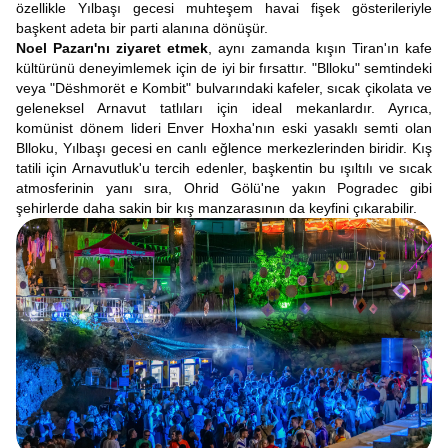
özellikle Yılbaşı gecesi muhteşem havai fişek gösterileriyle
başkent adeta bir parti alanına dönüşür.
Noel Pazarı'nı ziyaret etmek
, aynı zamanda kışın Tiran'ın kafe
kültürünü deneyimlemek için de iyi bir fırsattır. "Blloku" semtindeki
veya "Dëshmorët e Kombit" bulvarındaki kafeler, sıcak çikolata ve
geleneksel Arnavut tatlıları için ideal mekanlardır. Ayrıca,
komünist dönem lideri Enver Hoxha'nın eski yasaklı semti olan
Blloku, Yılbaşı gecesi en canlı eğlence merkezlerinden biridir. Kış
tatili için Arnavutluk'u tercih edenler, başkentin bu ışıltılı ve sıcak
atmosferinin yanı sıra, Ohrid Gölü'ne yakın Pogradec gibi
şehirlerde daha sakin bir kış manzarasının da keyfini çıkarabilir.