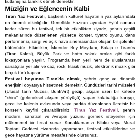
kutlanışına tanıklık etmek demektir.
Müziğin ve Eğlencenin Kalbi
Tiran Yaz Festivali
, başkentin kültürel hayatının yaz aylarındaki
en önemli etkinliğidir. Genellikle Haziran ayından Eylül sonuna
kadar süren bu festival, tek bir etkinlikten ziyade, şehrin çeşitli
mekanlarında düzenlenen yüzlerce konser, tiyatro oyunu, dans
performansı, sergi ve açık hava sinemasından oluşan bir şölenler
bütünüdür. Etkinlikler, İskender Bey Meydanı, Kalaja e Tiranës
(Tiran Kalesi), Büyük Park ve hatta sokak araları gibi farklı
lokasyonlara yayılır. Programda hem yerli hem de uluslararası
sanatçılar yer alır ve caz, rock, klasik müzik, elektronik müzik gibi
birçok türü kapsar.
Festival boyunca Tiran'da olmak
, şehrin genç ve dinamik
enerjisini doyasıya hissetmek demektir. Gündüzleri tarihi müzeleri
(Ulusal Tarih Müzesi, Bunk'Art) gezip, akşam üzeri bir kafede
"xhiro" (geleneksel akşam yürüyüşü) yapan kalabalığa karışıp,
gece ise kalenin avlusunda veya parkta düzenlenen ücretsiz bir
konserin keyfini çıkarabilirsiniz.
Tiran Yaz Festivali
, şehrin
modern, sanatsal ve Avrupai yüzünü görmek isteyenler için
mükemmel bir fırsat sunar. Konaklamanızı Blloku veya Murat
Toptani Caddesi civarında yaparsanız, festival etkinliklerine ve
gece hayatına yürüme mesafesinde olursunuz.