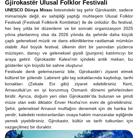
Gjirokastër Ulusal Folklor Festivali
UNESCO Dünya Mirası
listesindeki taş şehir Gjirokastër, sadece
mimarisiyle değil, ev sahipliği yaptığı muhteşem Ulusal Folklor
Festivali (Festivali Folklorik Kombëtar) ile de ünlüdür. Bu festival,
her beş yılda bir düzenlenir ve bir sonraki organizasyon 2025
yılına planlanmış olsa da 2026 yılında da şehirde daha küçük
çaplı geleneksel müzik ve dans etkinliklerine rastlamak mümkün
olabilir. Asıl büyük festival, ülkenin dört bir yanından yüzlerce
müzisyen, dansçı ve geleneksel giysili (punjore) katılımcıyı bir
araya getirir. Gjirokastër Kalesi'nin içindeki antik mekan, bu
gösteriler için büyülü bir sahne oluşturur.
Festivale denk gelemezseniz bile, Gjirokastër'ı ziyaret etmek
kültürel bir şölendir. Labirent gibi taş sokaklarında kaybolup, tarihi
konakları (Zekate Evi gibi) ziyaret edebilirsiniz. Kent,
Arnavutluk'un en iyi korunmuş Osmanlı dönemi şehirlerinden
biridir. Ayrıca, doğum yeri olan Gjirokastër'da bulunan ve şimdi
müze olan eski diktatör Enver Hoxha'nın evini de görebilirsiniz.
Şehir, geleneksel Arnavut mutfağını denemek için de harika bir
yerdir; kaledeki restoranlardan ovaya hakim manzaralar eşliğinde
yemek yiyebilirsiniz. Gjirokastır, kültür ve tarih tutkunları için
vazgeçilmez bir duraktır.