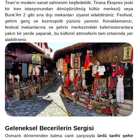
Tiran'ın modern sanat sahnesini keşfedebilir, Tirana Ekspres (eski
bir tren istasyonundan dönüştürülmüş kültür merkezi) veya
Bunk'Art 2 gibi sıra dışı mekanları ziyaret edebilirsiniz. Festival,
şehrin genç ve kozmopolit yüzünü yansıtır. Konaklamanızı,
festival mekanlarına ve şehrin merkezindeki kafe/restoranlara
yakın bir yerde yaparak, bu kültürel atmosferin tam ortasında yer
alabilirsiniz.
Geleneksel Becerilerin Sergisi
Osmanlı döneminden kalma canlı çarşısıyla
ünlü tarihi şehir