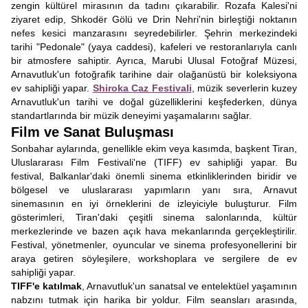
zengin kültürel mirasının da tadını çıkarabilir. Rozafa Kalesi'ni
ziyaret edip, Shkodër Gölü ve Drin Nehri'nin birleştiği noktanın
nefes kesici manzarasını seyredebilirler. Şehrin merkezindeki
tarihi "Pedonale" (yaya caddesi), kafeleri ve restoranlarıyla canlı
bir atmosfere sahiptir. Ayrıca, Marubi Ulusal Fotoğraf Müzesi,
Arnavutluk'un fotoğrafik tarihine dair olağanüstü bir koleksiyona
ev sahipliği yapar.
Shiroka Caz Festivali
, müzik severlerin kuzey
Arnavutluk'un tarihi ve doğal güzelliklerini keşfederken, dünya
standartlarında bir müzik deneyimi yaşamalarını sağlar.
Film ve Sanat Buluşması
Sonbahar aylarında, genellikle ekim veya kasımda, başkent Tiran,
Uluslararası Film Festivali'ne (TIFF) ev sahipliği yapar. Bu
festival, Balkanlar'daki önemli sinema etkinliklerinden biridir ve
bölgesel ve uluslararası yapımların yanı sıra, Arnavut
sinemasının en iyi örneklerini de izleyiciyle buluşturur. Film
gösterimleri, Tiran'daki çeşitli sinema salonlarında, kültür
merkezlerinde ve bazen açık hava mekanlarında gerçekleştirilir.
Festival, yönetmenler, oyuncular ve sinema profesyonellerini bir
araya getiren söyleşilere, workshoplara ve sergilere de ev
sahipliği yapar.
TIFF'e katılmak
, Arnavutluk'un sanatsal ve entelektüel yaşamının
nabzını tutmak için harika bir yoldur. Film seansları arasında,