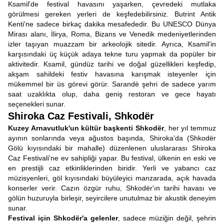
Ksamil'de festival havasını yaşarken, çevredeki mutlaka
görülmesi gereken yerleri de keşfedebilirsiniz. Butrint Antik
Kenti'ne sadece birkaç dakika mesafededir. Bu UNESCO Dünya
Mirası alanı, İlirya, Roma, Bizans ve Venedik medeniyetlerinden
izler taşıyan muazzam bir arkeolojik sitedir. Ayrıca, Ksamil'in
karşısındaki üç küçük adaya tekne turu yapmak da popüler bir
aktivitedir. Ksamil, gündüz tarihi ve doğal güzellikleri keşfedip,
akşam sahildeki festiv havasına karışmak isteyenler için
mükemmel bir üs görevi görür. Sarandë şehri de sadece yarım
saat uzaklıkta olup, daha geniş restoran ve gece hayatı
seçenekleri sunar.
Shiroka Caz Festivali, Shkodër
Kuzey Arnavutluk'un kültür başkenti Shkodër
, her yıl temmuz
ayının sonlarında veya ağustos başında, Shiroka'da (Shkodër
Gölü kıyısındaki bir mahalle) düzenlenen uluslararası Shiroka
Caz Festivali'ne ev sahipliği yapar. Bu festival, ülkenin en eski ve
en prestijli caz etkinliklerinden biridir. Yerli ve yabancı caz
müzisyenleri, göl kıyısındaki büyüleyici manzarada, açık havada
konserler verir. Cazın özgür ruhu, Shkodër'ın tarihi havası ve
gölün huzuruyla birleşir, seyircilere unutulmaz bir akustik deneyim
sunar.
Festival için Shkodër'a gelenler
, sadece müziğin değil, şehrin