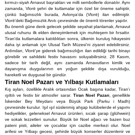
kırmızı-siyah Arnavut bayrakları ve milli sembollerle donatılır. Aynı
zamanda, Vlorë şehri de kutlamalar için özel bir öneme sahiptir,
çünkü bağımsızlık burada, Avlonya'da (Vlorë) ilan edilmiştir.
Vlorë'deki Bağımsızlık Anıtı çevresinde de önemli törenler yapılır.
Bu önemli güne denk gelecek şekilde seyahat planlamak, Arnavut
ulusal ruhunu ilk elden deneyimlemek için muhteşem bir fırsattır.
Tiran'da kutlamalara katıldıktan sonra, ülkenin kuruluş hikayesini
daha iyi anlamak için Ulusal Tarih Müzesi'ni ziyaret edebilirsiniz.
Ardından, Vlorë'ye giderek bağımsızlığın ilan edildiği tarihi binayı
görebilir ve sahildeki festiv havasını soluyabilirsiniz. 28 Kasım,
sadece bir tarih değil, aynı zamanda Arnavutların kimlik ve
dayanışma duygularının en yoğun şekilde dışa vurulduğu,
hareketli ve duygusal bir gündür.
Tiran Noel Pazarı ve Yılbaşı Kutlamaları
Kış ayları, özellikle Aralık ortasından Ocak başına kadar, Tiran'ı
ışıltılı ve festiv bir atmosfer sarar.
Tiran Noel Pazarı
, genellikle
İskender Bey Meydanı veya Büyük Park (Parku i Madh)
çevresinde kurulur. Işıl ışıl süslenmiş ahşap kulübelerde el yapımı
hediyelikler, geleneksel Arnavut ürünleri, sıcak şarap (glühwein)
ve sokak lezzetleri sunulur. Büyük bir Noel ağacı ve bazen buz
pateni pisti, aileler ve çocuklar için cazibe merkezi olur. Noel
arifesi ve Yılbaşı gecesi, şehirde büyük konserler düzenlenir ve