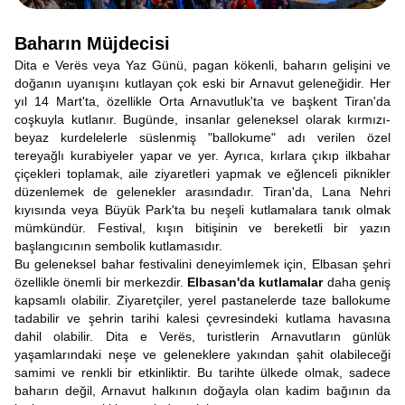
Baharın Müjdecisi
Dita e Verës veya Yaz Günü, pagan kökenli, baharın gelişini ve
doğanın uyanışını kutlayan çok eski bir Arnavut geleneğidir. Her
yıl 14 Mart'ta, özellikle Orta Arnavutluk'ta ve başkent Tiran'da
coşkuyla kutlanır. Bugünde, insanlar geleneksel olarak kırmızı-
beyaz kurdelelerle süslenmiş "ballokume" adı verilen özel
tereyağlı kurabiyeler yapar ve yer. Ayrıca, kırlara çıkıp ilkbahar
çiçekleri toplamak, aile ziyaretleri yapmak ve eğlenceli piknikler
düzenlemek de gelenekler arasındadır. Tiran'da, Lana Nehri
kıyısında veya Büyük Park'ta bu neşeli kutlamalara tanık olmak
mümkündür. Festival, kışın bitişinin ve bereketli bir yazın
başlangıcının sembolik kutlamasıdır.
Bu geleneksel bahar festivalini deneyimlemek için, Elbasan şehri
özellikle önemli bir merkezdir.
Elbasan'da kutlamalar
daha geniş
kapsamlı olabilir. Ziyaretçiler, yerel pastanelerde taze ballokume
tadabilir ve şehrin tarihi kalesi çevresindeki kutlama havasına
dahil olabilir. Dita e Verës, turistlerin Arnavutların günlük
yaşamlarındaki neşe ve geleneklere yakından şahit olabileceği
samimi ve renkli bir etkinliktir. Bu tarihte ülkede olmak, sadece
baharın değil, Arnavut halkının doğayla olan kadim bağının da