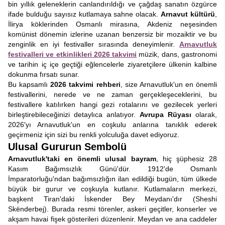
bin yıllık geleneklerin canlandırıldığı ve çağdaş sanatın özgürce
ifade bulduğu sayısız kutlamaya sahne olacak.
Arnavut kültürü
,
İlirya köklerinden Osmanlı mirasına, Akdeniz neşesinden
komünist dönemin izlerine uzanan benzersiz bir mozaiktir ve bu
zenginlik en iyi festivaller sırasında deneyimlenir.
Arnavutluk
festivalleri ve etkinlikleri 2026 takvimi
müzik, dans, gastronomi
ve tarihin iç içe geçtiği eğlencelerle ziyaretçilere ülkenin kalbine
dokunma fırsatı sunar.
Bu kapsamlı
2026 takvimi rehberi
, size Arnavutluk'un en önemli
festivallerini, nerede ve ne zaman gerçekleşeceklerini, bu
festivallere katılırken hangi gezi rotalarını ve gezilecek yerleri
birleştirebileceğinizi detaylıca anlatıyor.
Avrupa Rüyası
olarak,
2026'yı Arnavutluk'un en coşkulu anlarına tanıklık ederek
geçirmeniz için sizi bu renkli yolculuğa davet ediyoruz.
Ulusal Gururun Sembolü
Arnavutluk'taki en önemli ulusal bayram
, hiç şüphesiz 28
Kasım Bağımsızlık Günü'dür. 1912'de Osmanlı
İmparatorluğu'ndan bağımsızlığın ilan edildiği bugün, tüm ülkede
büyük bir gurur ve coşkuyla kutlanır. Kutlamaların merkezi,
başkent Tiran'daki İskender Bey Meydanı'dır (Sheshi
Skënderbej). Burada resmi törenler, askeri geçitler, konserler ve
akşam havai fişek gösterileri düzenlenir. Meydan ve ana caddeler