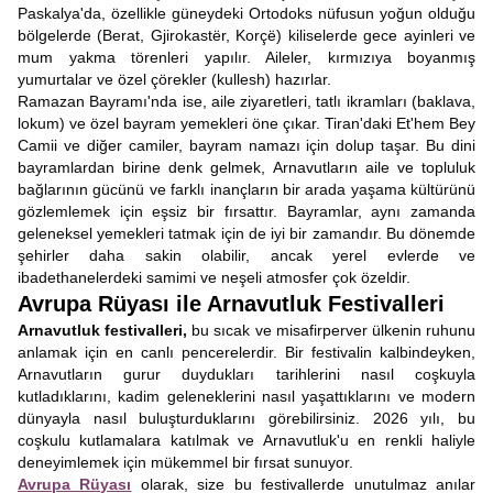
Paskalya'da, özellikle güneydeki Ortodoks nüfusun yoğun olduğu
bölgelerde (Berat, Gjirokastër, Korçë) kiliselerde gece ayinleri ve
mum yakma törenleri yapılır. Aileler, kırmızıya boyanmış
yumurtalar ve özel çörekler (kullesh) hazırlar.
Ramazan Bayramı'nda ise, aile ziyaretleri, tatlı ikramları (baklava,
lokum) ve özel bayram yemekleri öne çıkar. Tiran'daki Et'hem Bey
Camii ve diğer camiler, bayram namazı için dolup taşar. Bu dini
bayramlardan birine denk gelmek, Arnavutların aile ve topluluk
bağlarının gücünü ve farklı inançların bir arada yaşama kültürünü
gözlemlemek için eşsiz bir fırsattır. Bayramlar, aynı zamanda
geleneksel yemekleri tatmak için de iyi bir zamandır. Bu dönemde
şehirler daha sakin olabilir, ancak yerel evlerde ve
ibadethanelerdeki samimi ve neşeli atmosfer çok özeldir.
Avrupa Rüyası ile Arnavutluk Festivalleri
Arnavutluk festivalleri,
bu sıcak ve misafirperver ülkenin ruhunu
anlamak için en canlı pencerelerdir. Bir festivalin kalbindeyken,
Arnavutların gurur duydukları tarihlerini nasıl coşkuyla
kutladıklarını, kadim geleneklerini nasıl yaşattıklarını ve modern
dünyayla nasıl buluşturduklarını görebilirsiniz. 2026 yılı, bu
coşkulu kutlamalara katılmak ve Arnavutluk'u en renkli haliyle
deneyimlemek için mükemmel bir fırsat sunuyor.
Avrupa Rüyası
olarak, size bu festivallerde unutulmaz anılar