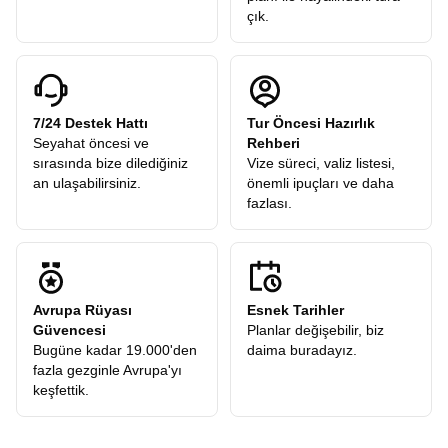
çık.
7/24 Destek Hattı
Tur Öncesi Hazırlık
Seyahat öncesi ve
Rehberi
sırasında bize dilediğiniz
Vize süreci, valiz listesi,
an ulaşabilirsiniz.
önemli ipuçları ve daha
fazlası.
Avrupa Rüyası
Esnek Tarihler
Güvencesi
Planlar değişebilir, biz
Bugüne kadar 19.000'den
daima buradayız.
fazla gezginle Avrupa'yı
keşfettik.