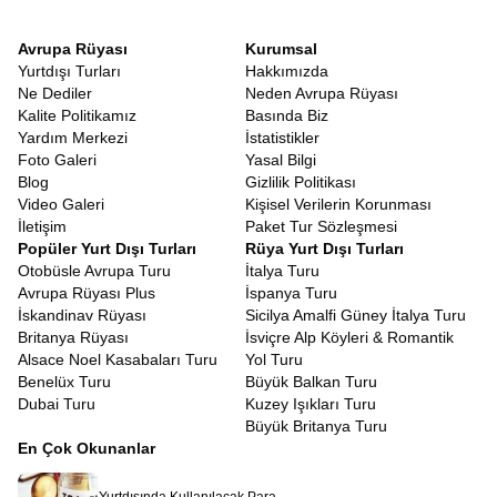
Avrupa Rüyası
Kurumsal
Yurtdışı Turları
Hakkımızda
Ne Dediler
Neden Avrupa Rüyası
Kalite Politikamız
Basında Biz
Yardım Merkezi
İstatistikler
Foto Galeri
Yasal Bilgi
Blog
Gizlilik Politikası
Video Galeri
Kişisel Verilerin Korunması
İletişim
Paket Tur Sözleşmesi
Popüler Yurt Dışı Turları
Rüya Yurt Dışı Turları
Otobüsle Avrupa Turu
İtalya Turu
Avrupa Rüyası Plus
İspanya Turu
İskandinav Rüyası
Sicilya Amalfi Güney İtalya Turu
Britanya Rüyası
İsviçre Alp Köyleri & Romantik
Alsace Noel Kasabaları Turu
Yol Turu
Benelüx Turu
Büyük Balkan Turu
Dubai Turu
Kuzey Işıkları Turu
Büyük Britanya Turu
En Çok Okunanlar