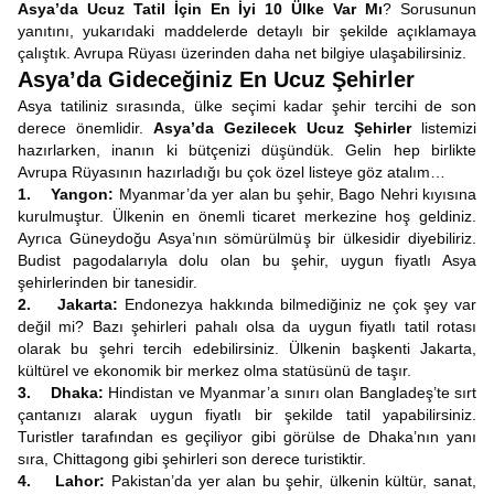
Asya’da Ucuz Tatil İçin En İyi 10 Ülke Var Mı
? Sorusunun
yanıtını, yukarıdaki maddelerde detaylı bir şekilde açıklamaya
çalıştık. Avrupa Rüyası üzerinden daha net bilgiye ulaşabilirsiniz.
Asya’da Gideceğiniz En Ucuz Şehirler
Asya tatiliniz sırasında, ülke seçimi kadar şehir tercihi de son
derece önemlidir.
Asya’da Gezilecek Ucuz Şehirler
listemizi
hazırlarken, inanın ki bütçenizi düşündük. Gelin hep birlikte
Avrupa Rüyasının hazırladığı bu çok özel listeye göz atalım…
1. Yangon:
Myanmar’da yer alan bu şehir, Bago Nehri kıyısına
kurulmuştur. Ülkenin en önemli ticaret merkezine hoş geldiniz.
Ayrıca Güneydoğu Asya’nın sömürülmüş bir ülkesidir diyebiliriz.
Budist pagodalarıyla dolu olan bu şehir, uygun fiyatlı Asya
şehirlerinden bir tanesidir.
2. Jakarta:
Endonezya hakkında bilmediğiniz ne çok şey var
değil mi? Bazı şehirleri pahalı olsa da uygun fiyatlı tatil rotası
olarak bu şehri tercih edebilirsiniz. Ülkenin başkenti Jakarta,
kültürel ve ekonomik bir merkez olma statüsünü de taşır.
3. Dhaka:
Hindistan ve Myanmar’a sınırı olan Bangladeş’te sırt
çantanızı alarak uygun fiyatlı bir şekilde tatil yapabilirsiniz.
Turistler tarafından es geçiliyor gibi görülse de Dhaka’nın yanı
sıra, Chittagong gibi şehirleri son derece turistiktir.
4. Lahor:
Pakistan’da yer alan bu şehir, ülkenin kültür, sanat,