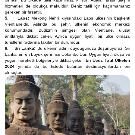
olması, bu ülkede tatili kaçınılmaz kılıyor. Adalar arası ulaşım
hizmetleri de oldukça makuldür. Deniz tatili için kaçırmamanız
gereken bir fırsattır.
5. Laos:
Mekong Nehri kıyısındaki Laos ülkesinin başkenti
Vientiane’dir. Aslında bu şehir, ülkenin ekonomik merkezi
konumundadır. Budizm’in simgesi olan Vientiane, ulusal
anıtlarıyla dikkat çeker. Ayrıca uygun fiyatlı bir ülke olması,
turistlerin radarına takılan bir durumdur.
6. Sri Lanka:
Bu ülkenin adını duyduğunuzu düşünüyoruz. Sri
Lanka’nın en büyük şehri ise Colombo’Dur. Uygun fiyatlı oluşu ve
yoğun hareketli bölgeleriyle dikkat çeker.
En Ucuz Tatil Ülkeleri
2024
yılında da bu listede bulunan destinasyonlardan biri
olmuştur.