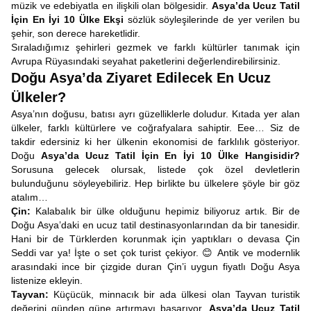
müzik ve edebiyatla en ilişkili olan bölgesidir.
Asya’da Ucuz Tatil
İçin En İyi 10 Ülke Ekşi
sözlük söyleşilerinde de yer verilen bu
şehir, son derece hareketlidir.
Sıraladığımız şehirleri gezmek ve farklı kültürler tanımak için
Avrupa Rüyasındaki seyahat paketlerini değerlendirebilirsiniz.
Doğu Asya’da Ziyaret Edilecek En Ucuz
Ülkeler?
Asya’nın doğusu, batısı ayrı güzelliklerle doludur. Kıtada yer alan
ülkeler, farklı kültürlere ve coğrafyalara sahiptir. Eee… Siz de
takdir edersiniz ki her ülkenin ekonomisi de farklılık gösteriyor.
Doğu
Asya’da Ucuz Tatil İçin En İyi 10 Ülke Hangisidir?
Sorusuna gelecek olursak, listede çok özel devletlerin
bulunduğunu söyleyebiliriz. Hep birlikte bu ülkelere şöyle bir göz
atalım…
Çin:
Kalabalık bir ülke olduğunu hepimiz biliyoruz artık. Bir de
Doğu Asya’daki en ucuz tatil destinasyonlarından da bir tanesidir.
Hani bir de Türklerden korunmak için yaptıkları o devasa Çin
Seddi var ya! İşte o set çok turist çekiyor. 😊 Antik ve modernlik
arasındaki ince bir çizgide duran Çin’i uygun fiyatlı Doğu Asya
listenize ekleyin.
Tayvan:
Küçücük, minnacık bir ada ülkesi olan Tayvan turistik
değerini günden güne artırmayı başarıyor.
Asya’da Ucuz Tatil