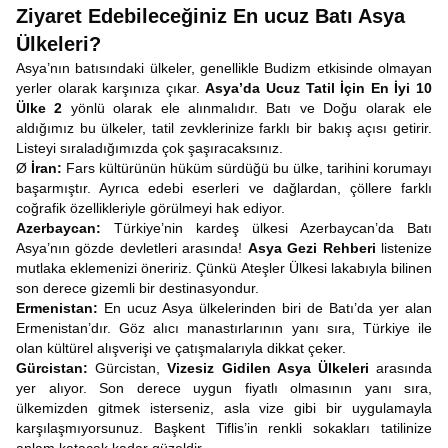
Ziyaret Edebileceğiniz En ucuz Batı Asya
Ülkeleri?
Asya’nın batısındaki ülkeler, genellikle Budizm etkisinde olmayan
yerler olarak karşınıza çıkar.
Asya’da Ucuz Tatil İçin En İyi 10
Ülke 2
yönlü olarak ele alınmalıdır. Batı ve Doğu olarak ele
aldığımız bu ülkeler, tatil zevklerinize farklı bir bakış açısı getirir.
Listeyi sıraladığımızda çok şaşıracaksınız.
Ø
İran:
Fars kültürünün hüküm sürdüğü bu ülke, tarihini korumayı
başarmıştır. Ayrıca edebi eserleri ve dağlardan, çöllere farklı
coğrafik özellikleriyle görülmeyi hak ediyor.
Azerbaycan:
Türkiye’nin kardeş ülkesi Azerbaycan’da Batı
Asya’nın gözde devletleri arasında!
Asya Gezi Rehberi
listenize
mutlaka eklemenizi öneririz. Çünkü Ateşler Ülkesi lakabıyla bilinen
son derece gizemli bir destinasyondur.
Ermenistan:
En ucuz Asya ülkelerinden biri de Batı’da yer alan
Ermenistan’dır. Göz alıcı manastırlarının yanı sıra, Türkiye ile
olan kültürel alışverişi ve çatışmalarıyla dikkat çeker.
Gürcistan:
Gürcistan,
Vizesiz Gidilen Asya Ülkeleri
arasında
yer alıyor. Son derece uygun fiyatlı olmasının yanı sıra,
ülkemizden gitmek isterseniz, asla vize gibi bir uygulamayla
karşılaşmıyorsunuz. Başkent Tiflis’in renkli sokakları tatilinize