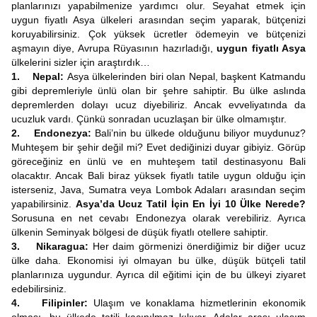
planlarınızı yapabilmenize yardımcı olur. Seyahat etmek için
uygun fiyatlı Asya ülkeleri arasından seçim yaparak, bütçenizi
koruyabilirsiniz. Çok yüksek ücretler ödemeyin ve bütçenizi
aşmayın diye, Avrupa Rüyasının hazırladığı,
uygun fiyatlı Asya
ülkelerini sizler için araştırdık…
1. Nepal:
Asya ülkelerinden biri olan Nepal, başkent Katmandu
gibi depremleriyle ünlü olan bir şehre sahiptir. Bu ülke aslında
depremlerden dolayı ucuz diyebiliriz. Ancak evveliyatında da
ucuzluk vardı. Çünkü sonradan ucuzlaşan bir ülke olmamıştır.
2. Endonezya:
Bali’nin bu ülkede olduğunu biliyor muydunuz?
Muhteşem bir şehir değil mi? Evet dediğinizi duyar gibiyiz. Görüp
göreceğiniz en ünlü ve en muhteşem tatil destinasyonu Bali
olacaktır. Ancak Bali biraz yüksek fiyatlı tatile uygun olduğu için
isterseniz, Java, Sumatra veya Lombok Adaları arasından seçim
yapabilirsiniz.
Asya’da Ucuz Tatil İçin En İyi 10 Ülke Nerede?
Sorusuna en net cevabı Endonezya olarak verebiliriz. Ayrıca
ülkenin Seminyak bölgesi de düşük fiyatlı otellere sahiptir.
3. Nikaragua:
Her daim görmenizi önerdiğimiz bir diğer ucuz
ülke daha. Ekonomisi iyi olmayan bu ülke, düşük bütçeli tatil
planlarınıza uygundur. Ayrıca dil eğitimi için de bu ülkeyi ziyaret
edebilirsiniz.
4. Filipinler:
Ulaşım ve konaklama hizmetlerinin ekonomik