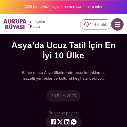
2026 turlarımız başladı hemen canlı takip edin.
Dünyanın
444 6 550
Rotası
Asya’da Ucuz Tatil İçin En
İyi 10 Ülke
Bütçe dostu Asya ülkelerinde ucuz konaklama,
lezzetli yemekler ve kültürel keşif sizi bekliyor.
30 Ekim 2025
Bu yazıyı paylaş: