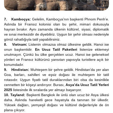
7. Kamboçya:
Gelelim, Kamboçya’nın başkenti Phnom Penh’e.
Aslında bir Fransız kolonisi olan bu şehir, mimari dokusuyla
hayran bırakır. Aynı zamanda ülkenin kültürel, siyasi, diplomatik
ve sınai merkezidir de diyebiliriz. Uygun bir şehir olması nedeniyle
gönül rahatlığıyla tatil yapabilirsiniz.
8. Vietnam:
Listenin olmazsa olmaz ülkesine geldik. Hanoi ise
onun başkentidir.
En Ucuz Tatil Paketleri
listenize eklemeyi
unutmayın. Çünkü bu ülke gerçekten ucuz. Hanoi ise geleneksel
yönleri ve Fransız kültürünü yansıtan yapısıyla turistlere açık bir
konumdadır.
9. Hindistan:
Muhteşem bir şehre geldik. Hindistan’da yer alan
Goa, barları, sahilleri ve eşsiz doğası ile muhteşem bir tatil
rotasıdır. Uygun fiyatlı tatil duraklarından biri olsa da kesinlikle
cennetten bir köşeyi andırıyor. Burası,
Asya’da Ucuz Tatil Yerleri
2025
listesinde ilk sıralarda yer almayı başarıyor.
10. Tayland:
Başkenti Bangkok ile ünlü olan ucuz bir Asya ülkesi
daha. Aslında hareketli gece hayatıyla da tanınan bir ülkedir.
Yüksek dağları, yemyeşil doğası ve kültürel değerleriyle de ön
plana çıkıyor.