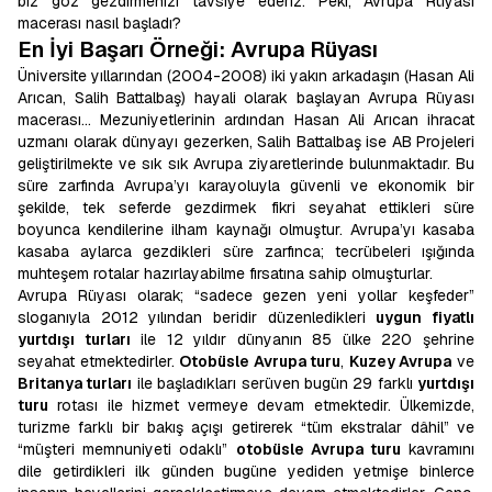
biz göz gezdirmenizi tavsiye ederiz. Peki, Avrupa Rüyası
macerası nasıl başladı?
En İyi Başarı Örneği: Avrupa Rüyası
Üniversite yıllarından (2004-2008) iki yakın arkadaşın (Hasan Ali
Arıcan, Salih Battalbaş) hayali olarak başlayan Avrupa Rüyası
macerası… Mezuniyetlerinin ardından Hasan Ali Arıcan ihracat
uzmanı olarak dünyayı gezerken, Salih Battalbaş ise AB Projeleri
geliştirilmekte ve sık sık Avrupa ziyaretlerinde bulunmaktadır. Bu
süre zarfında Avrupa’yı karayoluyla güvenli ve ekonomik bir
şekilde, tek seferde gezdirmek fikri seyahat ettikleri süre
boyunca kendilerine ilham kaynağı olmuştur. Avrupa’yı kasaba
kasaba aylarca gezdikleri süre zarfınca; tecrübeleri ışığında
muhteşem rotalar hazırlayabilme fırsatına sahip olmuşturlar.
Avrupa Rüyası olarak; “sadece gezen yeni yollar keşfeder”
sloganıyla 2012 yılından beridir düzenledikleri
uygun fiyatlı
yurtdışı turları
ile 12 yıldır dünyanın 85 ülke 220 şehrine
seyahat etmektedirler.
Otobüsle Avrupa turu
,
Kuzey Avrupa
ve
Britanya turları
ile başladıkları serüven bugün 29 farklı
yurtdışı
turu
rotası ile hizmet vermeye devam etmektedir. Ülkemizde,
turizme farklı bir bakış açışı getirerek “tüm ekstralar dâhil” ve
“müşteri memnuniyeti odaklı”
otobüsle Avrupa turu
kavramını
dile getirdikleri ilk günden bugüne yediden yetmişe binlerce