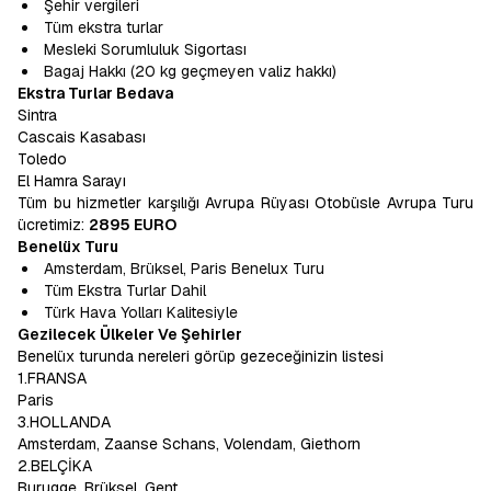
Şehir vergileri
Tüm ekstra turlar
Mesleki Sorumluluk Sigortası
Bagaj Hakkı (20 kg geçmeyen valiz hakkı)
Ekstra Turlar Bedava
Sintra
Cascais Kasabası
Toledo
El Hamra Sarayı
Tüm bu hizmetler karşılığı Avrupa Rüyası Otobüsle Avrupa Turu
ücretimiz:
2895 EURO
Benelüx Turu
Amsterdam, Brüksel, Paris Benelux Turu
Tüm Ekstra Turlar Dahil
Türk Hava Yolları Kalitesiyle
Gezilecek Ülkeler Ve Şehirler
Benelüx turunda nereleri görüp gezeceğinizin listesi
1.FRANSA
Paris
3.HOLLANDA
Amsterdam, Zaanse Schans, Volendam, Giethorn
2.BELÇİKA
Burugge, Brüksel, Gent