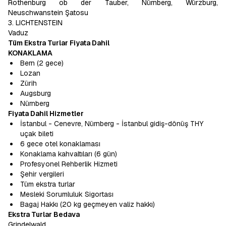
Rothenburg ob der Tauber, Nürnberg, Würzburg,
Neuschwanstein Şatosu
3. LICHTENSTEIN
Vaduz
Tüm Ekstra Turlar Fiyata Dahil
KONAKLAMA
Bern (2 gece)
Lozan
Zürih
Augsburg
Nürnberg
Fiyata Dahil Hizmetler
İstanbul - Cenevre, Nürnberg - İstanbul gidiş-dönüş THY
uçak bileti
6 gece otel konaklaması
Konaklama kahvaltıları (6 gün)
Profesyonel Rehberlik Hizmeti
Şehir vergileri
Tüm ekstra turlar
Mesleki Sorumluluk Sigortası
Bagaj Hakkı (20 kg geçmeyen valiz hakkı)
Ekstra Turlar Bedava
Grindelwald