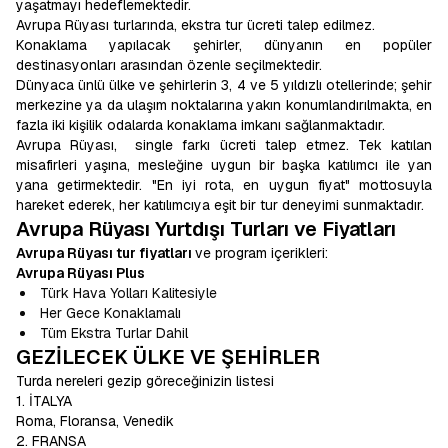
yaşatmayı hedeflemektedir.
Avrupa Rüyası turlarında, ekstra tur ücreti talep edilmez.
Konaklama yapılacak şehirler, dünyanın en popüler
destinasyonları arasından özenle seçilmektedir.
Dünyaca ünlü ülke ve şehirlerin 3, 4 ve 5 yıldızlı otellerinde; şehir
merkezine ya da ulaşım noktalarına yakın konumlandırılmakta, en
fazla iki kişilik odalarda konaklama imkanı sağlanmaktadır.
Avrupa Rüyası, single farkı ücreti talep etmez. Tek katılan
misafirleri yaşına, mesleğine uygun bir başka katılımcı ile yan
yana getirmektedir. "En iyi rota, en uygun fiyat" mottosuyla
hareket ederek, her katılımcıya eşit bir tur deneyimi sunmaktadır.
Avrupa Rüyası Yurtdışı Turları ve Fiyatları
Avrupa Rüyası tur fiyatları
ve program içerikleri:
Avrupa Rüyası Plus
Türk Hava Yolları Kalitesiyle
Her Gece Konaklamalı
Tüm Ekstra Turlar Dahil
GEZİLECEK ÜLKE VE ŞEHİRLER
Turda nereleri gezip göreceğinizin listesi
1. İTALYA
Roma, Floransa, Venedik
2. FRANSA