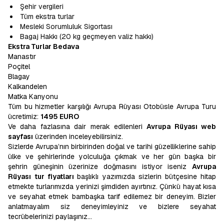
Şehir vergileri
Tüm ekstra turlar
Mesleki Sorumluluk Sigortası
Bagaj Hakkı (20 kg geçmeyen valiz hakkı)
Ekstra Turlar Bedava
Manastır
Poçitel
Blagay
Kalkandelen
Matka Kanyonu
Tüm bu hizmetler karşılığı Avrupa Rüyası Otobüsle Avrupa Turu
ücretimiz:
1495 EURO
Ve daha fazlasına dair merak edilenleri
Avrupa Rüyası web
sayfası
üzerinden inceleyebilirsiniz.
Sizlerde Avrupa’nın birbirinden doğal ve tarihi güzelliklerine sahip
ülke ve şehirlerinde yolculuğa çıkmak ve her gün başka bir
şehrin güneşinin üzerinize doğmasını istiyor iseniz
Avrupa
Rüyası
tur fiyatları
başlıklı yazımızda sizlerin bütçesine hitap
etmekte turlarımızda yerinizi şimdiden ayırtınız. Çünkü hayat kısa
ve seyahat etmek bambaşka tarif edilemez bir deneyim. Bizler
anlatmayalım siz deneyimleyiniz ve bizlere seyahat
tecrübelerinizi paylaşınız…