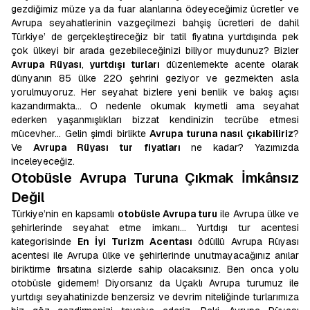
gezdiğimiz müze ya da fuar alanlarına ödeyeceğimiz ücretler ve
Avrupa seyahatlerinin vazgeçilmezi bahşiş ücretleri de dahil
Türkiye’ de gerçekleştireceğiz bir tatil fiyatına yurtdışında pek
çok ülkeyi bir arada gezebileceğinizi biliyor muydunuz? Bizler
Avrupa Rüyası
,
yurtdışı turları
düzenlemekte acente olarak
dünyanın 85 ülke 220 şehrini geziyor ve gezmekten asla
yorulmuyoruz. Her seyahat bizlere yeni benlik ve bakış açısı
kazandırmakta… O nedenle okumak kıymetli ama seyahat
ederken yaşanmışlıkları bizzat kendinizin tecrübe etmesi
mücevher… Gelin şimdi birlikte
Avrupa turuna nasıl çıkabiliriz
?
Ve
Avrupa Rüyası tur fiyatları
ne kadar? Yazımızda
inceleyeceğiz.
Otobüsle Avrupa Turuna Çıkmak İmkânsız
Değil
Türkiye’nin en kapsamlı
otobüsle Avrupa turu
ile Avrupa ülke ve
şehirlerinde seyahat etme imkanı… Yurtdışı tur acentesi
kategorisinde
En İyi Turizm Acentası
ödüllü Avrupa Rüyası
acentesi ile Avrupa ülke ve şehirlerinde unutmayacağınız anılar
biriktirme fırsatına sizlerde sahip olacaksınız. Ben onca yolu
otobüsle gidemem! Diyorsanız da Uçaklı Avrupa turumuz ile
yurtdışı seyahatinizde benzersiz ve devrim niteliğinde turlarımıza