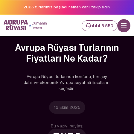
2026 turlarımız başladı hemen canlı takip edin.
Dünyanın
444 6 550
Rotası
Avrupa Rüyası Turlarının
Fiyatları Ne Kadar?
Avrupa Rüyası turlarında konforlu, her şey
dahil ve ekonomik Avrupa seyahati fırsatlarını
keşfedin.
16 Ekim 2025
Bu yazıyı paylaş: