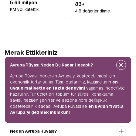
5.63 milyon
8B+
KM yol katettik.
4.8 değerlendirme
Merak Ettikleriniz
Avrupa Rüyası Neden Bu Kadar Hesaplı?
Avrupa Rüyası, herkesin Avrupa’yı keşfedebilmesi için
ekonomik turlar sunar. Tüm rotalarımız, katılımcıların
en
uygun maliyetle en fazla deneyimi
yaşaması hedefiyle
hazırlanır. Tur ücretleri; toplam tur süresi, konaklama
sayısı, gezilen şehirler ve sezona göre değişiklik
gösterebilir. Kısacası, Avrupa Rüyası ile
en uygun fiyatla
Avrupa’yı gezmek mümkün!
Neden Avrupa Rüyası?