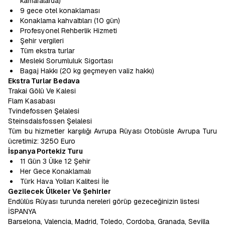
kamaralarda)
9 gece otel konaklaması
Konaklama kahvaltıları (10 gün)
Profesyonel Rehberlik Hizmeti
Şehir vergileri
Tüm ekstra turlar
Mesleki Sorumluluk Sigortası
Bagaj Hakkı (20 kg geçmeyen valiz hakkı)
Ekstra Turlar Bedava
Trakai Gölü Ve Kalesi
Flam Kasabası
Tvindefossen Şelalesi
Steinsdalsfossen Şelalesi
Tüm bu hizmetler karşılığı Avrupa Rüyası Otobüsle Avrupa Turu
ücretimiz: 3250 Euro
İspanya Portekiz Turu
11 Gün 3 Ülke 12 Şehir
Her Gece Konaklamalı
Türk Hava Yolları Kalitesi İle
Gezilecek Ülkeler Ve Şehirler
Endülüs Rüyası turunda nereleri görüp gezeceğinizin listesi
İSPANYA
Barselona, Valencia, Madrid, Toledo, Cordoba, Granada, Sevilla