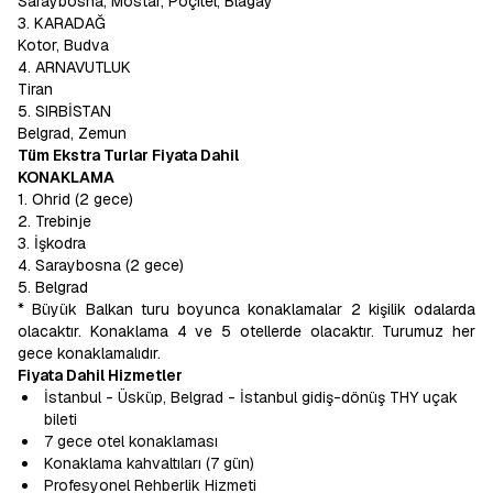
Saraybosna, Mostar, Poçitel, Blagay
3. KARADAĞ
Kotor, Budva
4. ARNAVUTLUK
Tiran
5. SIRBİSTAN
Belgrad, Zemun
Tüm Ekstra Turlar Fiyata Dahil
KONAKLAMA
1. Ohrid (2 gece)
2. Trebinje
3. İşkodra
4. Saraybosna (2 gece)
5. Belgrad
* Büyük Balkan turu boyunca konaklamalar 2 kişilik odalarda
olacaktır. Konaklama 4 ve 5 otellerde olacaktır. Turumuz her
gece konaklamalıdır.
Fiyata Dahil Hizmetler
İstanbul - Üsküp, Belgrad - İstanbul gidiş-dönüş THY uçak
bileti
7 gece otel konaklaması
Konaklama kahvaltıları (7 gün)
Profesyonel Rehberlik Hizmeti