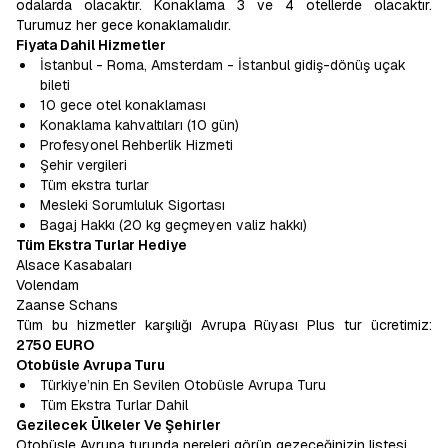
odalarda olacaktır. Konaklama 3 ve 4 otellerde olacaktır.
Turumuz her gece konaklamalıdır.
Fiyata Dahil Hizmetler
İstanbul - Roma, Amsterdam - İstanbul gidiş-dönüş uçak
bileti
10 gece otel konaklaması
Konaklama kahvaltıları (10 gün)
Profesyonel Rehberlik Hizmeti
Şehir vergileri
Tüm ekstra turlar
Mesleki Sorumluluk Sigortası
Bagaj Hakkı (20 kg geçmeyen valiz hakkı)
Tüm Ekstra Turlar Hediye
Alsace Kasabaları
Volendam
Zaanse Schans
Tüm bu hizmetler karşılığı Avrupa Rüyası Plus tur ücretimiz:
2750 EURO
Otobüsle Avrupa Turu
Türkiye’nin En Sevilen Otobüsle Avrupa Turu
Tüm Ekstra Turlar Dahil
Gezilecek Ülkeler Ve Şehirler
Otobüsle Avrupa turunda nereleri görüp gezeceğinizin listesi