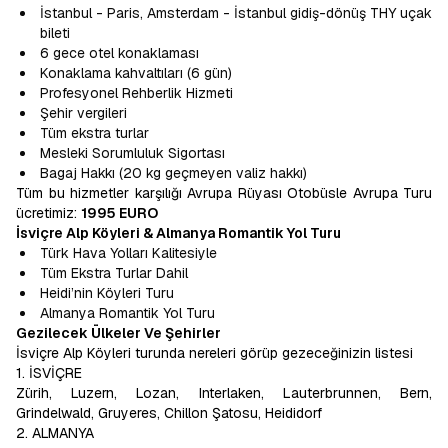
İstanbul - Paris, Amsterdam - İstanbul gidiş-dönüş THY uçak
bileti
6 gece otel konaklaması
Konaklama kahvaltıları (6 gün)
Profesyonel Rehberlik Hizmeti
Şehir vergileri
Tüm ekstra turlar
Mesleki Sorumluluk Sigortası
Bagaj Hakkı (20 kg geçmeyen valiz hakkı)
Tüm bu hizmetler karşılığı Avrupa Rüyası Otobüsle Avrupa Turu
ücretimiz:
1995 EURO
İsviçre Alp Köyleri & Almanya Romantik Yol Turu
Türk Hava Yolları Kalitesiyle
Tüm Ekstra Turlar Dahil
Heidi’nin Köyleri Turu
Almanya Romantik Yol Turu
Gezilecek Ülkeler Ve Şehirler
İsviçre Alp Köyleri turunda nereleri görüp gezeceğinizin listesi
1. İSVİÇRE
Zürih, Luzern, Lozan, Interlaken, Lauterbrunnen, Bern,
Grindelwald, Gruyeres, Chillon Şatosu, Heididorf
2. ALMANYA