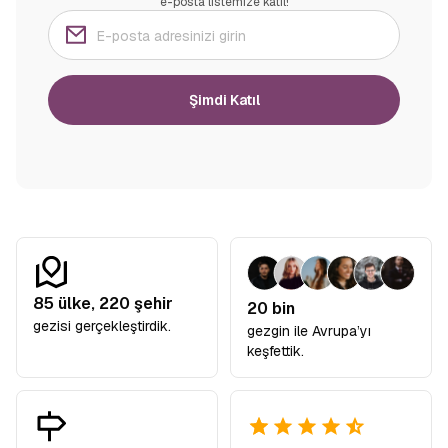
e-posta listemize katıl!
Şimdi Katıl
85
ülke,
220
şehir
20 bin
gezisi gerçekleştirdik.
gezgin ile Avrupa’yı
keşfettik.