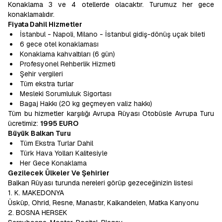
Konaklama 3 ve 4 otellerde olacaktır. Turumuz her gece
konaklamalıdır.
Fiyata Dahil Hizmetler
İstanbul - Napoli, Milano - İstanbul gidiş-dönüş uçak bileti
6 gece otel konaklaması
Konaklama kahvaltıları (6 gün)
Profesyonel Rehberlik Hizmeti
Şehir vergileri
Tüm ekstra turlar
Mesleki Sorumluluk Sigortası
Bagaj Hakkı (20 kg geçmeyen valiz hakkı)
Tüm bu hizmetler karşılığı Avrupa Rüyası Otobüsle Avrupa Turu
ücretimiz:
1995 EURO
Büyük Balkan Turu
Tüm Ekstra Turlar Dahil
Türk Hava Yolları Kalitesiyle
Her Gece Konaklama
Gezilecek Ülkeler Ve Şehirler
Balkan Rüyası turunda nereleri görüp gezeceğinizin listesi
1. K. MAKEDONYA
Üsküp, Ohrid, Resne, Manastır, Kalkandelen, Matka Kanyonu
2. BOSNA HERSEK