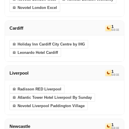
eriyor. Bir sonraki Avrupa Rüyası’nda görüşmek
Novotel London Excel
dileğiyle!
1
Cardiff
GECE
Holiday Inn Cardiff City Centre by IHG
Leonardo Hotel Cardiff
1
Liverpool
GECE
Radisson RED Liverpool
Atlantic Tower Hotel Liverpool By Sunday
Novotel Liverpool Paddington Village
1
Newcastle
GECE