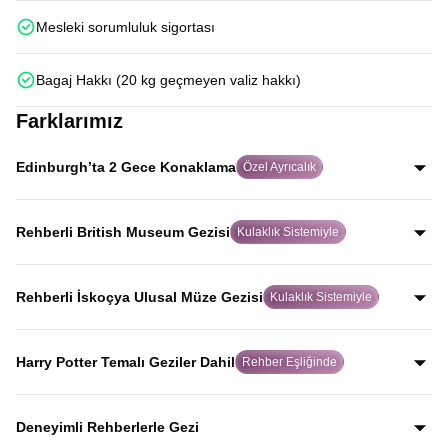
Mesleki sorumluluk sigortası
Bagaj Hakkı (20 kg geçmeyen valiz hakkı)
Farklarımız
Edinburgh’ta 2 Gece Konaklama
Özel Ayrıcalık
Birçok turda hızlıca geçilen Edinburgh’ta iki gece
konaklayarak şehri aceleye getirmeden, İskoç ruhunu
Rehberli British Museum Gezisi
Kulaklık Sistemiyle
gerçekten hissederek keşfedersiniz.
Alanında uzman rehber eşliğinde ve kulaklık sistemiyle
yapılan bu özel gezide, birçok turda yer almayan British
Rehberli İskoçya Ulusal Müze Gezisi
Kulaklık Sistemiyle
Museum’u eserlerin hikayelerini dinleyerek gezersiniz.
Uzman rehber anlatımı ve kulaklık sistemiyle, dünyaca
ünlü kopya koyun Dolly dahil olmak üzere İskoçya’nın
Harry Potter Temalı Geziler Dahil
Rehber Eşliğinde
bilim ve tarih mirasını net şekilde keşfedersiniz.
Harry Potter’a ilham veren Elephant House Cafe,
Greyfriars Kirkyard ve Oxford Üniversitesi binalarını
Deneyimli Rehberlerle Gezi
kapsayan özel geziler tur programına dahildir.