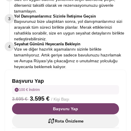
dilerseniz taksitli olarak ve rezervasyonunuzu güvenle
tamamlayın.
Yol Danışmanlarımız Sizinle İletişime Geçsin
3
Başvurunuz bize ulaştıktan sonra, yol danışmanlarımız sizi
arayarak tüm süreci birlikte planlar. Merak ettiklerinizi
rahatlıkla sorabilir, size en uygun seyahat detaylarını birlikte
netleştirebilirsiniz.
Seyahat Gününü Heyecanla Bekleyin
4
Vize ve diğer hazırlık aşamalarını sizinle birlikte
tamamlıyoruz. Artık geriye sadece bavulunuzu hazırlamak
ve Avrupa Rüyası'yla çıkacağınız o unutulmaz yolculuğu
heyecanla beklemek kalıyor.
Başvuru Yap
100 € İndirim
3.595 €
3.695 €
/ Kişi Başı
Başvuru Yap
Rota Önizleme