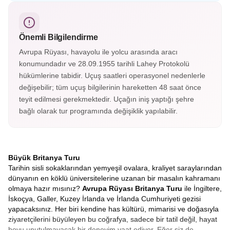
kontluğunun merkezi Chester, İngiltere’nin en çok
fotoğraflanan saatine ev sahipliği yapıyor. Eşsiz İngiliz
mimarisiyle keşfedilmesi gereken şehirlerden.
Önemli Bilgilendirme
Avrupa Rüyası, havayolu ile yolcu arasında aracı
konumundadır ve 28.09.1955 tarihli Lahey Protokolü
hükümlerine tabidir. Uçuş saatleri operasyonel nedenlerle
değişebilir; tüm uçuş bilgilerinin hareketten 48 saat önce
teyit edilmesi gerekmektedir. Uçağın iniş yaptığı şehre
bağlı olarak tur programında değişiklik yapılabilir.
Büyük Britanya Turu
Tarihin sisli sokaklarından yemyeşil ovalara, kraliyet saraylarından
dünyanın en köklü üniversitelerine uzanan bir masalın kahramanı
olmaya hazır mısınız?
Avrupa Rüyası Britanya Turu
ile İngiltere,
İskoçya, Galler, Kuzey İrlanda ve İrlanda Cumhuriyeti gezisi
yapacaksınız. Her biri kendine has kültürü, mimarisi ve doğasıyla
ziyaretçilerini büyüleyen bu coğrafya, sadece bir tatil değil, hayat
boyu unutulmayacak bir deneyim vaat ediyor. Eğer siz de