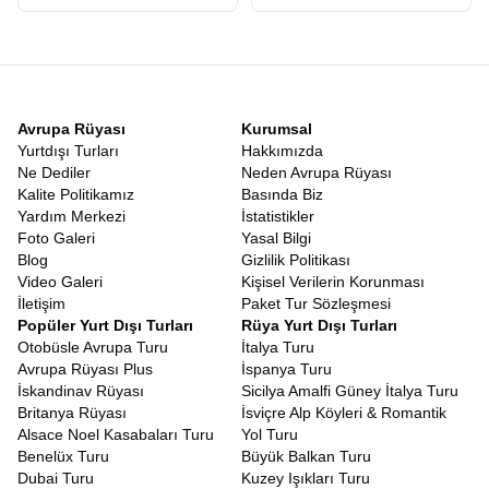
Sadece İngiltere değil, tüm adayı kapsayan geniş bir rota
düşünüyorsanız,
Britanya Tur Fiyatları
araştırması yaparken
turun içeriğine dikkat etmelisiniz. Bazı turlar sadece birkaç ana
şehri kapsarken Avrupa Rüyasının
Büyük Britanya turu
5 ülkeyi
ve 16 şehri kapsayan Grand Tour niteliğindedir. Fiyat performans
açısından bakıldığında 10 gece konaklamalı bu devasa rota,
Avrupa Rüyası
Kurumsal
ödediğiniz ücretin karşılığını fazlasıyla verir. Farklı birçok ülkeyi
Yurtdışı Turları
Hakkımızda
gezmek kültürel keşiflerin yapılmasını ve böylelikle gezgin
Ne Dediler
Neden Avrupa Rüyası
ruhunuzun daha da canlanmasını sağlar.
Kalite Politikamız
Basında Biz
Dünya, keşfedilmeyi bekleyen hazinelerle dolu ve Büyük Britanya,
Yardım Merkezi
İstatistikler
bu hazinenin en parlak mücevherlerinden biridir. İster tarih
Foto Galeri
Yasal Bilgi
meraklısı olun ister doğa aşığı ister sadece yeni kültürler tanımak
Blog
Gizlilik Politikası
isteyen bir gezgin bu coğrafyada sizi mutlu edecek bir şeyler
Video Galeri
Kişisel Verilerin Korunması
mutlaka vardır. Avrupa Rüyası, yılların verdiği tecrübe ve
İletişim
Paket Tur Sözleşmesi
kusursuz organizasyon yeteneğiyle, size sadece valizinizi
Popüler Yurt Dışı Turları
Rüya Yurt Dışı Turları
hazırlayıp yola çıkma kolaylığını sunuyor.
İngiltere Turu
,
İskoçya
Otobüsle Avrupa Turu
İtalya Turu
Turu
ve
İrlanda Turu
gibi ayrı ayrı planlanması zor olan rotaları
Avrupa Rüyası Plus
İspanya Turu
tek bir seferde, yorulmadan ve keyifle gezmek için
Avrupa
İskandinav Rüyası
Sicilya Amalfi Güney İtalya Turu
Rüyası Büyük Britanya Turu
sizleri bekliyor.
Britanya Rüyası
İsviçre Alp Köyleri & Romantik
Alsace Noel Kasabaları Turu
Yol Turu
Benelüx Turu
Büyük Balkan Turu
Dubai Turu
Kuzey Işıkları Turu