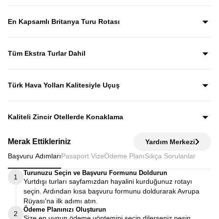
Yıllardır bu tur rotasını birebir uygulayan ve deneyimleyen
rehberler eşliğinde gezerek; şehirleri sadece görmekle
En Kapsamlı Britanya Turu Rotası
kalmaz, anlatımlarla şehirleri dolu dolu keşfedersiniz.
İngiltere, İskoçya, Galler ve Kuzey İrlanda’yı tek turda
kapsayan bu özenle planlanmış rota, “orayı da görebilir
Tüm Ekstra Turlar Dahil
miydik?” sorusunu geride bırakan bir deneyim sunar.
Yola çıktığınızda sürpriz ödemelerle karşılaşmazsınız.
Ekstra tur ücreti alınmaz; programda yer alan tüm geziler
Türk Hava Yolları Kalitesiyle Uçuş
fiyata dahildir.
Dünyanın en iyi havayollarından biri olan Türk Hava
Yolları’nın konforu ve hizmet kalitesiyle seyahat edersiniz.
Kaliteli Zincir Otellerde Konaklama
Diğer turlarda şehirden 20–30 km uzaktaki otellerde
Merak Ettikleriniz
Yardım Merkezi
kalınırken, Avrupa Rüyası’nda merkeze yakın kaliteli zincir
Başvuru Adımları
Pasaport Vize
Ödeme Planı
Sıkça Sorulanlar
otellerde konaklayarak zamanınızı verimli kullanırsınız.
Turunuzu Seçin ve Başvuru Formunu Doldurun
1
Yurtdışı turları sayfamızdan hayalini kurduğunuz rotayı
seçin. Ardından kısa başvuru formunu doldurarak Avrupa
Rüyası'na ilk adımı atın.
Ödeme Planınızı Oluşturun
2
Size en uygun ödeme yöntemini seçin dilerseniz peşin,