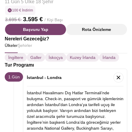
11 Gün 5 Ülke 18 Şehir
100 € İndirim
3.595 €
3.695 €
/ Kişi Başı
Başvuru Yap
Rota Önizleme
Nereleri Gezeceğiz?
Ülkeler
Şehirler
İngiltere
Galler
İskoçya
Kuzey İrlanda
İrlanda
Tur Programı
1.Gün
İstanbul - Londra
İstanbul Havalimanı Dış Hatlar Terminali’nde
buluşma. Check-in, pasaport ve gümrük işlemlerinin
ardından İstanbul’dan Londra’ya tarifeli uçuş ile
yolculuk başlıyor. Varışın ardından bizi bekleyen
özel aracımızla şehir turumuza başlıyoruz.
İngiltere’nin başkenti Londra’da göreceğimiz yerler
arasında
National Gallery,
Buckingham Sarayı,