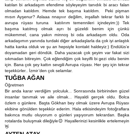
katılan bi arkadaşım efendime söyleyeyim tanıdık bi aracı falan
olmadan katıldım. Hemde tek başıma katıldım. Peki pişman
mısın Ayşenur? Aslaaa nnayııır değilim, inşallah tekrar farklı bi
avrupa rüyası turuna katılırım temennileri içindeyim:)) Tek
başıma katılmış olmak ayrı bi güzeldi benim için çünkü
mükemmel, cana yakın minnoş bi oda arkadaşım oldu. Oda
arkadaşımın yanında turdaki diğer arkadaşlarla da çok iyi anlaştık
hatta kanka olduk ve şu an hepsiyle kontakt haldeyiz:) Endülüs’e
doyamadan geri döndük. Daha yazacak çok şeyim var fakat sizi
sıkmadan bitireyim. Çok eğlendiğim çok keyifli bi gezi oldu benim
için. Bana çok şey kattın sevgili Avrupa rüyası. Her şey için tekrar
teşekkürler.. İzmir’den çok selamlar.
TUĞBA AĞAN
Öğretmen
Bir anda karar verdiğim yolculuk... Sonrasında birbirinden güzel
insanlar tanımak ve aile olmak... Hayaldi gerçek oldu. Bolca
özlem o günlere. Başta Gökhan bey olmak üzere Avrupa Rüyası
ekibine gönülden teşekkür ederim. Hala etkisindeyim fotoğraflara
bakınca mutlu oluyorum o günleri yaşıyorum tekrardan. Başka
rotalarda buluşmak dileğiyle😊 Hayallerinizi kesinlikle ertelemeyin
👋