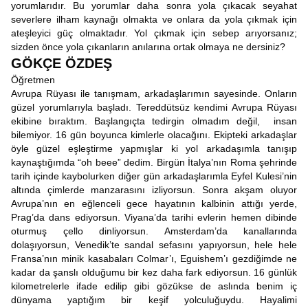
yorumlarıdır. Bu yorumlar daha sonra yola çıkacak seyahat
severlere ilham kaynağı olmakta ve onlara da yola çıkmak için
ateşleyici güç olmaktadır. Yol çıkmak için sebep arıyorsanız;
sizden önce yola çıkanların anılarına ortak olmaya ne dersiniz?
GÖKÇE ÖZDEŞ
Öğretmen
Avrupa Rüyası ile tanışmam, arkadaşlarımın sayesinde. Onların
güzel yorumlarıyla başladı. Tereddütsüz kendimi Avrupa Rüyası
ekibine bıraktım. Başlangıçta tedirgin olmadım değil, insan
bilemiyor. 16 gün boyunca kimlerle olacağını. Ekipteki arkadaşlar
öyle güzel eşleştirme yapmışlar ki yol arkadaşımla tanışıp
kaynaştığımda “oh beee” dedim. Birgün İtalya’nın Roma şehrinde
tarih içinde kaybolurken diğer gün arkadaşlarımla Eyfel Kulesi’nin
altında çimlerde manzarasını izliyorsun. Sonra akşam oluyor
Avrupa’nın en eğlenceli gece hayatının kalbinin attığı yerde,
Prag’da dans ediyorsun. Viyana’da tarihi evlerin hemen dibinde
oturmuş çello dinliyorsun. Amsterdam’da kanallarında
dolaşıyorsun, Venedik’te sandal sefasını yapıyorsun, hele hele
Fransa’nın minik kasabaları Colmar’ı, Eguishem’ı gezdiğimde ne
kadar da şanslı olduğumu bir kez daha fark ediyorsun. 16 günlük
kilometrelerle ifade edilip gibi gözükse de aslında benim iç
dünyama yaptığım bir keşif yolculuğuydu. Hayalimi