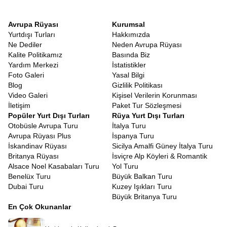
Avrupa Rüyası
Kurumsal
Yurtdışı Turları
Hakkımızda
Ne Dediler
Neden Avrupa Rüyası
Kalite Politikamız
Basında Biz
Yardım Merkezi
İstatistikler
Foto Galeri
Yasal Bilgi
Blog
Gizlilik Politikası
Video Galeri
Kişisel Verilerin Korunması
İletişim
Paket Tur Sözleşmesi
Popüler Yurt Dışı Turları
Rüya Yurt Dışı Turları
Otobüsle Avrupa Turu
İtalya Turu
Avrupa Rüyası Plus
İspanya Turu
İskandinav Rüyası
Sicilya Amalfi Güney İtalya Turu
Britanya Rüyası
İsviçre Alp Köyleri & Romantik
Alsace Noel Kasabaları Turu
Yol Turu
Benelüx Turu
Büyük Balkan Turu
Dubai Turu
Kuzey Işıkları Turu
Büyük Britanya Turu
En Çok Okunanlar