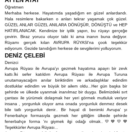
AYTEN ATAY
Öğretmen
Merhaba herkese. Hayatımda yaşadığım en güzel anlardandı.
Hala resimlere bakarken o anları tekrar yaşamak çok güzel.
GÜZEL ANLAR GÜZEL ANILARA DÖNÜŞÜR, DÖNÜŞTÜ ve HEP
HATIRLANACAK. Kendinize bir iyilik yapın, bu rüyayı gerçeğe
çevirin. Biraz yorucu oluyor tabi ki ama inanın buna değiyor.
Rüyamı gerçek kılan AVRUPA RÜYASI'na çook teşekkür
ediyorum. Gezide tanıdığım herkese de sevgilerimi yolluyorum.
DENİZ ÇELEBİ
Denizci
Avrupa Rüyası ile Avrupa'yı gezmek hayatıma apayrı bir zevk
kattı.İki sefer katıldım Avrupa Rüyası ile Avrupa Turuna
unutamayacağım anılar biriktirdim ve arkadaşlıklar edindim
dostluklar edindim ve büyük bir ailem oldu...Her gün başka bir
şehirde ve ülkede uyanmak inanılmaz bir duygu. Belimizdeki sırt
çantası ile yürümek dolaşmak her yeri görmek mutluluk veriyor
insana , yorgunluk oluyor ama onada yorgunluk denmez desek
bile tatlı yorgunluk denir.. Bir hayal di benimki Avrupa' yı
Fenerbahçe formasıyla gezmek her gittiğim ülkede şehirde
fenerbahçe forma 'nı giymek ilgi odağı olmak..💛💙💛💙
Teşekkürler Avrupa Rüyası...