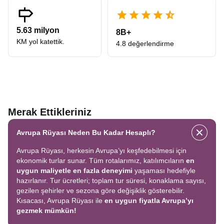
5.63 milyon
8B+
KM yol katettik.
4.8 değerlendirme
Merak Ettikleriniz
Avrupa Rüyası Neden Bu Kadar Hesaplı?
Avrupa Rüyası, herkesin Avrupa’yı keşfedebilmesi için
ekonomik turlar sunar. Tüm rotalarımız, katılımcıların
en
uygun maliyetle en fazla deneyimi
yaşaması hedefiyle
hazırlanır. Tur ücretleri; toplam tur süresi, konaklama sayısı,
gezilen şehirler ve sezona göre değişiklik gösterebilir.
Kısacası, Avrupa Rüyası ile
en uygun fiyatla Avrupa’yı
gezmek mümkün!