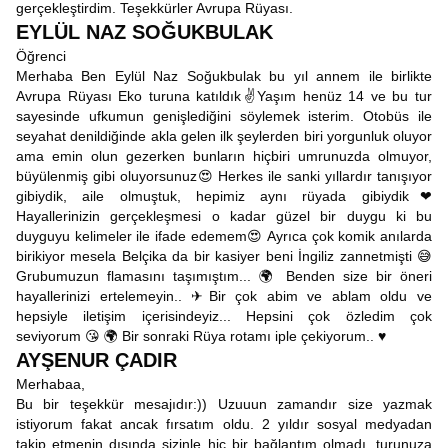
gerçekleştirdim. Teşekkürler Avrupa Rüyası.
EYLÜL NAZ SOĞUKBULAK
Öğrenci
Merhaba Ben Eylül Naz Soğukbulak bu yıl annem ile birlikte
Avrupa Rüyası Eko turuna katıldık✌Yaşım henüz 14 ve bu tur
sayesinde ufkumun genişlediğini söylemek isterim. Otobüs ile
seyahat denildiğinde akla gelen ilk şeylerden biri yorgunluk oluyor
ama emin olun gezerken bunların hiçbiri umrunuzda olmuyor,
büyülenmiş gibi oluyorsunuz😍 Herkes ile sanki yıllardır tanışıyor
gibiydik, aile olmuştuk, hepimiz aynı rüyada gibiydik❤
Hayallerinizin gerçekleşmesi o kadar güzel bir duygu ki bu
duyguyu kelimeler ile ifade edemem😍 Ayrıca çok komik anılarda
birikiyor mesela Belçika da bir kasiyer beni İngiliz zannetmişti 😅
Grubumuzun flamasını taşımıştım... 🌍 Benden size bir öneri
hayallerinizi ertelemeyin.. ✈Bir çok abim ve ablam oldu ve
hepsiyle iletişim içerisindeyiz... Hepsini çok özledim çok
seviyorum 😘 🌍 Bir sonraki Rüya rotamı iple çekiyorum.. ♥
AYŞENUR ÇADIR
Merhabaa,
Bu bir teşekkür mesajıdır:)) Uzuuun zamandır size yazmak
istiyorum fakat ancak fırsatım oldu. 2 yıldır sosyal medyadan
takip etmenin dışında sizinle hiç bir bağlantım olmadı, turunuza