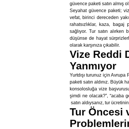
güvence paketi satın almış o
Seyahat güvence paketi; vize
vefat, birinci dereceden yakı
rahatsızlıklar, kaza, baga
sağlıyor. Tur satın alırken
düşünse de hayat sürprizle
olarak karşınıza çıkabilir.
Vize Reddi 
Yanmıyor
Yurtdışı turunuz için Avrupa R
paketi satın aldınız. Büyük h
konsolosluğa vize başvurusu 
şimdi ne olacak?”, “acaba ge
satın aldıysanız, tur ücretini
Tur Öncesi 
Problemleri