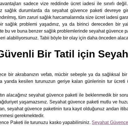
antajları sadece vize reddinde ücret iadesi ile sınırlı deği
niz sağlık durumlarda da seyahat güvence paketi devreye gir
dırılmış, tüm zaruri sağlık harcamalarında size ücret iadesi gara
 sağlık problemi yaşadınız, ya da birinci dereceden bir yakı
şte bu ve buna benzer sağlık problemlerinde seyahat güvence pa
ri alabiliyorsunuz. Tabii böyle bir olay için daha önceden alac
Güvenli Bir Tatil için Sey
rece bir akrabanızın vefatı, mücbir sebeple ya da sağlıksal bi
 yarıda kesilen turunuzun geriye kalan günlerinin tur ücreti
tın alacağınız seyahat güvence paketi ile beklenmedik bir soru
ğduriyet yaşamazsınız. Seyahat güvence paketi mutlu ve huzur
, seyahat güvence paketinin tura kayıt olduğunuz andan itiba
lenmesi gerekmektedir.
ce Paketi ile turunuzu kasko yapabilirsiniz.
Seyahat Güvence 