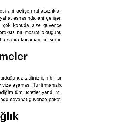
i ani gelişen rahatsızlıklar,
 seyahat esnasında ani gelişen
pek çok konuda size güvence
gereksiz bir masraf olduğunu
aha sonra kocaman bir sorun
meler
rduğunuz tatiliniz için bir tur
k vize aşaması. Tur firmanızla
ediğim tüm ücretler yandı mı,
içinde seyahat güvence paketi
ğlık