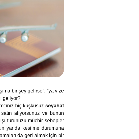
şıma bir şey gelirse”, “ya vize
ı geliyor?
ımcınız hiç kuşkusuz
seyahat
l satın alıyorsunuz ve bunun
dışı turunuzu mücbir sebepler
uzun yarıda kesilme durumuna
amaları da geri almak için bir