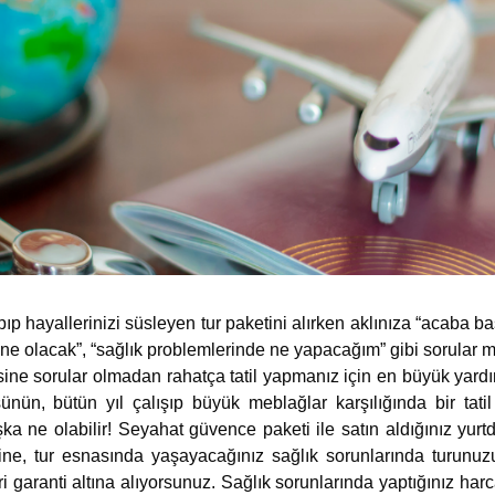
yapıp hayallerinizi süsleyen tur paketini alırken aklınıza “acaba ba
e olacak”, “sağlık problemlerinde ne yapacağım” gibi sorular m
ine sorular olmadan rahatça tatil yapmanız için en büyük yard
ünün, bütün yıl çalışıp büyük meblağlar karşılığında bir tati
 ne olabilir! Seyahat güvence paketi ile satın aldığınız yurt
dine, tur esnasında yaşayacağınız sağlık sorunlarında turun
i garanti altına alıyorsunuz. Sağlık sorunlarında yaptığınız harc