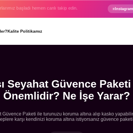
e gezginin hayali gerçek oluyor.
Instagram
ler?
Kalite Politikamız
ı Seyahat Güvence Paketi
Önemlidir? Ne İşe Yarar?
üvence Paketi ile turunuzu koruma altına alıp kasko yapabilirs
eplere karşı kendinizi koruma altına istiyorsanız güvence paketini