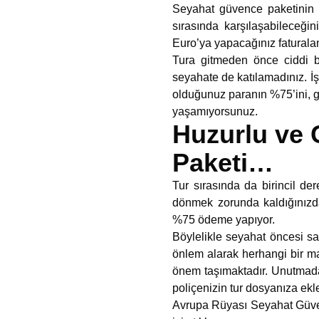
Seyahat güvence paketinin av
sırasında karşılaşabileceği
Euro’ya yapacağınız faturalan
Tura gitmeden önce ciddi bir
seyahate de katılamadınız. İ
olduğunuz paranın %75’ini, ge
yaşamıyorsunuz.
Huzurlu ve 
Paketi…
Tur sırasında da birincil de
dönmek zorunda kaldığınızda
%75 ödeme yapıyor.
Böylelikle seyahat öncesi sa
önlem alarak herhangi bir ma
önem taşımaktadır. Unutmadan
poliçenizin tur dosyanıza ek
Avrupa Rüyası Seyahat Güven