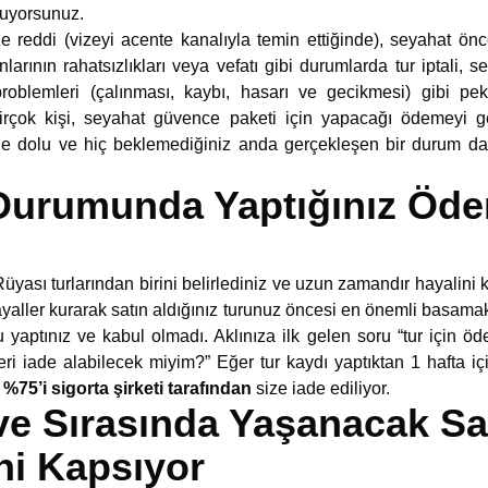
luyorsunuz.
 reddi (vizeyi acente kanalıyla temin ettiğinde), seyahat önces
nlarının rahatsızlıkları veya vefatı gibi durumlarda tur iptali,
j problemleri (çalınması, kaybı, hasarı ve gecikmesi) gibi 
 birçok kişi, seyahat güvence paketi için yapacağı ödemeyi 
rle dolu ve hiç beklemediğiniz anda gerçekleşen bir durum d
Durumunda Yaptığınız Öde
üyası turlarından birini belirlediniz ve uzun zamandır hayalini ku
ayaller kurarak satın aldığınız turunuz öncesi en önemli basama
yaptınız ve kabul olmadı. Aklınıza ilk gelen soru “tur için öd
ri iade alabilecek miyim?” Eğer tur kaydı yaptıktan 1 hafta 
n
%75’i sigorta şirketi tarafından
size iade ediliyor.
ve Sırasında Yaşanacak Sa
ni Kapsıyor