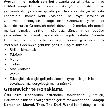
Avrupa’nın en pahalı şehirleri
arasında yer almakta; tarihi ve
kültürel zenginlikleri yanı sıra sanata yön vermekte mimari
yapılarıyla
dünyanın en gözde şehirleri
arasında yer almakta
Londra’nın Thames Nehri kıyısında; The Royal Borough of
Greenwich belediyesine bağlı olan Greenwich yarımadası
üzerinde kurulu Greenwich şehri; dünyanın 0 merkezinin geçtiği
merkez olmakla birlikte, şüphesiz dünyanın en popüler
yerlerinden biri olarak ziyaretçilerini ağırlamaktadır. Sizlerde
Greenwich şehrinde şehir içi seyahatlerinizi gerçekleştirmek
isterseniz; Greenwich şehrinde şehir içi ulaşım imkânları:
Bisiklet kiralamak
Teleferik
Metro
Otobüs
Araç kiralama
Vapur
Taksi gibi çok çeşitli gelişmiş ulaşım altyapısı ile şehir içi
seyahatlerinizi gerçekleştirmeniz mümkün.
Greenwich’ te Konaklama
Ünlü bilim insanlarının astronomik faaliyetlerini yürüttüğü,
Hollywood filmlerinin vazgeçilmez çekim mekânlarından;
Karayip
Korsanları, Marvel, Thor, The Dark World
isimli dünyaca ünlü