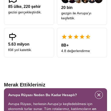
85
ülke,
220
şehir
20 bin
gezisi gerçekleştirdik.
gezgin ile Avrupa’yı
keşfettik.
5.63 milyon
8B+
KM yol katettik.
4.8 değerlendirme
Merak Ettikleriniz
Avrupa Rüyası Neden Bu Kadar Hesaplı?
Avrupa Rüyası, herkesin Avrupa’yı keşfedebilmesi için
ekonomik turlar sunar. Tüm rotalarımız, katılımcıların
en