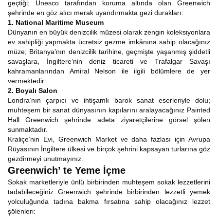
geçtiği; Unesco tarafından koruma altında olan Greenwich
şehrinde en göz alıcı merak uyandırmakta gezi durakları:
1. National Maritime Museum
Dünyanın en büyük denizcilik müzesi olarak zengin koleksiyonlara
ev sahipliği yapmakta ücretsiz gezme imkânına sahip olacağınız
müze; Britanya’nın denizcilik tarihine, geçmişte yaşanmış şiddetli
savaşlara, İngiltere’nin deniz ticareti ve Trafalgar Savaşı
kahramanlarından Amiral Nelson ile ilgili bölümlere de yer
vermektedir.
2. Boyalı Salon
Londra’nın çarpıcı ve ihtişamlı barok sanat eserleriyle dolu;
muhteşem bir sanat dünyasının kapılarını aralayacağınız Painted
Hall Greenwich şehrinde adeta ziyaretçilerine görsel şölen
sunmaktadır.
Kraliçe’nin Evi, Greenwich Market ve daha fazlası için Avrupa
Rüyasının İngiltere ülkesi ve birçok şehrini kapsayan turlarına göz
gezdirmeyi unutmayınız.
Greenwich’ te Yeme İçme
Sokak marketleriyle ünlü birbirinden muhteşem sokak lezzetlerini
tadabileceğiniz Greenwich şehrinde birbirinden lezzetli yemek
yolculuğunda tadına bakma fırsatına sahip olacağınız lezzet
şölenleri: