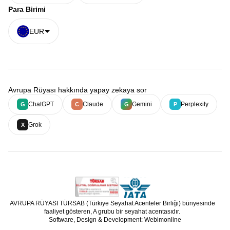
Para Birimi
EUR
Avrupa Rüyası hakkında yapay zekaya sor
ChatGPT
Claude
Gemini
Perplexity
G
C
G
P
Grok
X
AVRUPA RÜYASI TÜRSAB (Türkiye Seyahat Acenteler Birliği) bünyesinde
faaliyet gösteren, A grubu bir seyahat acentasıdır.
Software, Design & Development: Webimonline