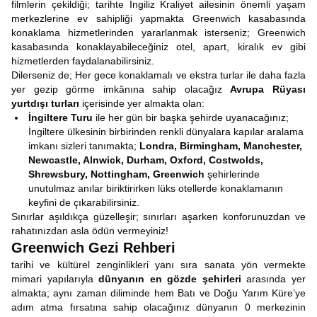
filmlerin çekildiği; tarihte İngiliz Kraliyet ailesinin önemli yaşam
merkezlerine ev sahipliği yapmakta Greenwich kasabasında
konaklama hizmetlerinden yararlanmak isterseniz; Greenwich
kasabasında konaklayabileceğiniz otel, apart, kiralık ev gibi
hizmetlerden faydalanabilirsiniz.
Dilerseniz de; Her gece konaklamalı ve ekstra turlar ile daha fazla
yer gezip görme imkânına sahip olacağız
Avrupa Rüyası
yurtdışı turları
içerisinde yer almakta olan:
İngiltere Turu
ile her gün bir başka şehirde uyanacağınız;
İngiltere ülkesinin birbirinden renkli dünyalara kapılar aralama
imkanı sizleri tanımakta;
Londra, Birmingham, Manchester,
Newcastle, Alnwick, Durham, Oxford, Costwolds,
Shrewsbury, Nottingham, Greenwich
şehirlerinde
unutulmaz anılar biriktirirken lüks otellerde konaklamanın
keyfini de çıkarabilirsiniz.
Sınırlar aşıldıkça güzelleşir; sınırları aşarken konforunuzdan ve
rahatınızdan asla ödün vermeyiniz!
Greenwich Gezi Rehberi
tarihi ve kültürel zenginlikleri yanı sıra sanata yön vermekte
mimari yapılarıyla
dünyanın en gözde şehirleri
arasında yer
almakta; aynı zaman diliminde hem Batı ve Doğu Yarım Küre’ye
adım atma fırsatına sahip olacağınız dünyanın 0 merkezinin