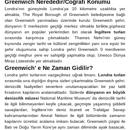
Greenwich Nerededir/Coğrafi Konumu
Londra’nın güneyinde Londra’ya 10 kilometre uzaklıkta yer
almakta; The Royal Borough of Greenwich belediyesine bağlı
olan Greenwich yarımadası üzerinde kurulu Greenwich şehri;
dünyanın 0 merkezinin geçtiği merkez olmakla birlikte,şüphesiz
dünyanın en popüler yerlerinden biri olarak
İngiltere turları
sırasında karşımıza çıkmaktadır. Thames Nehri’nin güney
kıyısında zengin tarihi ve kültürel zenginlikleri yanı sıra eşsiz bir
şehir oluşumuna sahip Londra şehri Greenwich 0 merdivenin
geçtiği meşhur yere ev sahipliği yapmakta olup; Unesco Dünya
Miras Listesinde yer almaktadır.
Greenwich’ e Ne Zaman Gidilir?
Londra şehri turlarının vazgeçilmez uğrak limanı;
Londra turları
sırasında sıra dışılığın dışına sizleri çıkartmakta Greenwich şehri:
denizcilik faaliyetleri severlere unutamayacakları bir yaz tatili
fırsatının kapılarını aralamaktadır. Sizlerde
dünyanın en büyük
denizcilik müzesi
National Maritime Museum’ da denizcilik tarihi
ile ilgili bilinmeyenleri keşfe çıkacak, geçmişte yaşanmış şiddetli
savaşlardan, İngiltere’nin deniz ticareti ve Trafalgar Savaşı
kahramanlarından Amiral Nelson ile ilgili bölümlerde zamanın
kapılarını ücretsiz aralama imkanı bulacak; Greenwich çizgisi ile
Batı ve Doğu Yarım Küre’ye aynı zaman diliminde ayak basacak;