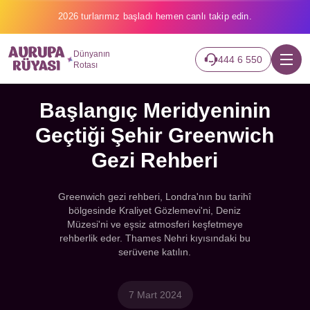
2026 turlarımız başladı hemen canlı takip edin.
Dünyanın
444 6 550
Rotası
Başlangıç Meridyeninin
Geçtiği Şehir Greenwich
Gezi Rehberi
Greenwich gezi rehberi, Londra'nın bu tarihî
bölgesinde Kraliyet Gözlemevi'ni, Deniz
Müzesi'ni ve eşsiz atmosferi keşfetmeye
rehberlik eder. Thames Nehri kıyısındaki bu
serüvene katılın.
7 Mart 2024