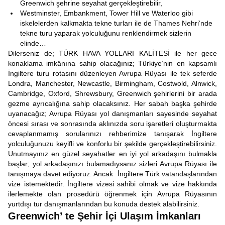
Greenwich şehrine seyahat gerçekleştirebilir,
Westminster, Embankment, Tower Hill ve Waterloo gibi
iskelelerden kalkmakta tekne turları ile de Thames Nehri‘nde
tekne turu yaparak yolculuğunu renklendirmek sizlerin
elinde…
Dilerseniz de; TÜRK HAVA YOLLARI KALİTESİ ile her gece
konaklama imkânına sahip olacağınız; Türkiye’nin en kapsamlı
İngiltere turu rotasını düzenleyen Avrupa Rüyası ile tek seferde
Londra, Manchester, Newcastle, Birmingham, Costwold, Alnwick,
Cambridge, Oxford, Shrewsbury, Greenwich şehirlerini bir arada
gezme ayrıcalığına sahip olacaksınız. Her sabah başka şehirde
uyanacağız; Avrupa Rüyası yol danışmanları sayesinde seyahat
öncesi sırası ve sonrasında aklınızda soru işaretleri oluşturmakta
cevaplanmamış sorularınızı rehberimize tanışarak İngiltere
yolculuğunuzu keyifli ve konforlu bir şekilde gerçekleştirebilirsiniz.
Unutmayınız en güzel seyahatler en iyi yol arkadaşını bulmakla
başlar; yol arkadaşınızı bulamadıysanız sizleri Avrupa Rüyası ile
tanışmaya davet ediyoruz. Ancak İngiltere Türk vatandaşlarından
vize istemektedir. İngiltere vizesi sahibi olmak ve vize hakkında
ilerlemekte olan prosedürü öğrenmek için Avrupa Rüyasının
yurtdışı tur danışmanlarından bu konuda destek alabilirsiniz.
Greenwich’ te Şehir İçi Ulaşım İmkanları