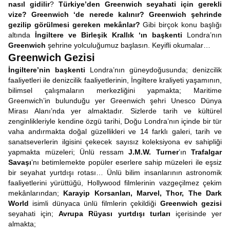
nasıl gidilir
?
Türkiye’den Greenwich seyahati için gerekli
vize? Greenwich ‘de nerede kalınır? Greenwich şehrinde
gezilip görülmesi gereken mekânlar?
Gibi birçok konu başlığı
altında
İngiltere ve Birleşik Krallık ‘ın başkenti
Londra’nın
Greenwich
şehrine yolculuğumuz başlasın. Keyifli okumalar…
Greenwich Gezisi
İngiltere’nin başkenti
Londra’nın güneydoğusunda; denizcilik
faaliyetleri ile denizcilik faaliyetlerinin, İngiltere kraliyeti yaşamının,
bilimsel çalışmaların merkezliğini yapmakta; Maritime
Greenwich’in bulunduğu yer Greenwich şehri Unesco Dünya
Mirası Alanı’nda yer almaktadır. Sizlerde tarih ve kültürel
zenginlikleriyle kendine özgü tarihi, Doğu Londra’nın içinde bir tür
vaha andırmakta doğal güzellikleri ve 14 farklı galeri, tarih ve
sanatseverlerin ilgisini çekecek sayısız koleksiyona ev sahipliği
yapmakta müzeleri; Ünlü ressam
J.M.W. Turner
’ın
Trafalgar
Savaşı
’nı betimlemekte popüler eserlere sahip müzeleri ile eşsiz
bir seyahat yurtdışı rotası… Ünlü bilim insanlarının astronomik
faaliyetlerini yürüttüğü, Hollywood filmlerinin vazgeçilmez çekim
mekânlarından;
Karayip Korsanları, Marvel, Thor, The Dark
World
isimli dünyaca ünlü filmlerin çekildiği
Greenwich gezisi
seyahati için;
Avrupa Rüyası yurtdışı turları
içerisinde yer
almakta;