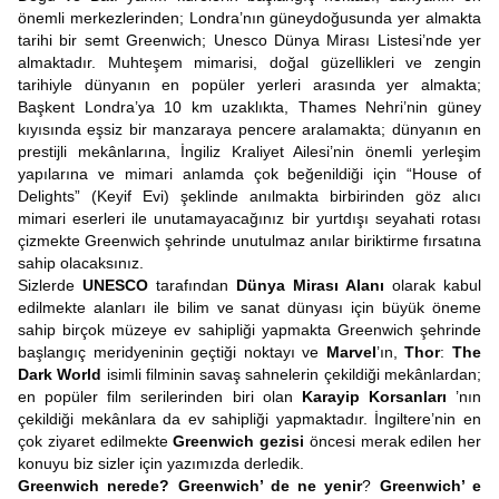
önemli merkezlerinden; Londra’nın güneydoğusunda yer almakta
tarihi bir semt Greenwich; Unesco Dünya Mirası Listesi’nde yer
almaktadır. Muhteşem mimarisi, doğal güzellikleri ve zengin
tarihiyle dünyanın en popüler yerleri arasında yer almakta;
Başkent Londra’ya 10 km uzaklıkta, Thames Nehri’nin güney
kıyısında eşsiz bir manzaraya pencere aralamakta; dünyanın en
prestijli mekânlarına, İngiliz Kraliyet Ailesi’nin önemli yerleşim
yapılarına ve mimari anlamda çok beğenildiği için “House of
Delights” (Keyif Evi) şeklinde anılmakta birbirinden göz alıcı
mimari eserleri ile unutamayacağınız bir yurtdışı seyahati rotası
çizmekte Greenwich şehrinde unutulmaz anılar biriktirme fırsatına
sahip olacaksınız.
Sizlerde
UNESCO
tarafından
Dünya Mirası Alanı
olarak kabul
edilmekte alanları ile bilim ve sanat dünyası için büyük öneme
sahip birçok müzeye ev sahipliği yapmakta Greenwich şehrinde
başlangıç meridyeninin geçtiği noktayı ve
Marvel
’ın,
Thor
:
The
Dark World
isimli filminin savaş sahnelerin çekildiği mekânlardan;
en popüler film serilerinden biri olan
Karayip Korsanları
’nın
çekildiği mekânlara da ev sahipliği yapmaktadır. İngiltere’nin en
çok ziyaret edilmekte
Greenwich gezisi
öncesi merak edilen her
konuyu biz sizler için yazımızda derledik.
Greenwich nerede? Greenwich’ de ne yenir
?
Greenwich’ e