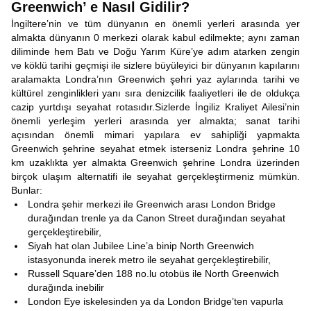
Greenwich’ e Nasıl Gidilir?
İngiltere’nin ve tüm dünyanın en önemli yerleri arasında yer
almakta dünyanın 0 merkezi olarak kabul edilmekte; aynı zaman
diliminde hem Batı ve Doğu Yarım Küre’ye adım atarken zengin
ve köklü tarihi geçmişi ile sizlere büyüleyici bir dünyanın kapılarını
aralamakta Londra’nın Greenwich şehri yaz aylarında tarihi ve
kültürel zenginlikleri yanı sıra denizcilik faaliyetleri ile de oldukça
cazip yurtdışı seyahat rotasıdır.Sizlerde İngiliz Kraliyet Ailesi’nin
önemli yerleşim yerleri arasında yer almakta; sanat tarihi
açısından önemli mimari yapılara ev sahipliği yapmakta
Greenwich şehrine seyahat etmek isterseniz Londra şehrine 10
km uzaklıkta yer almakta Greenwich şehrine Londra üzerinden
birçok ulaşım alternatifi ile seyahat gerçekleştirmeniz mümkün.
Bunlar:
Londra şehir merkezi ile Greenwich arası London Bridge
durağından trenle ya da Canon Street durağından seyahat
gerçekleştirebilir,
Siyah hat olan Jubilee Line’a binip North Greenwich
istasyonunda inerek metro ile seyahat gerçekleştirebilir,
Russell Square’den 188 no.lu otobüs ile North Greenwich
durağında inebilir
London Eye iskelesinden ya da London Bridge’ten vapurla