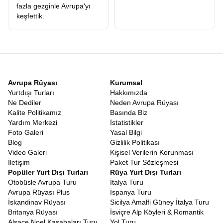
fazla gezginle Avrupa'yı
keşfettik.
Avrupa Rüyası
Kurumsal
Yurtdışı Turları
Hakkımızda
Ne Dediler
Neden Avrupa Rüyası
Kalite Politikamız
Basında Biz
Yardım Merkezi
İstatistikler
Foto Galeri
Yasal Bilgi
Blog
Gizlilik Politikası
Video Galeri
Kişisel Verilerin Korunması
İletişim
Paket Tur Sözleşmesi
Popüler Yurt Dışı Turları
Rüya Yurt Dışı Turları
Otobüsle Avrupa Turu
İtalya Turu
Avrupa Rüyası Plus
İspanya Turu
İskandinav Rüyası
Sicilya Amalfi Güney İtalya Turu
Britanya Rüyası
İsviçre Alp Köyleri & Romantik
Alsace Noel Kasabaları Turu
Yol Turu