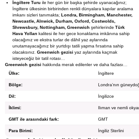
İngiltere Turu
ile her gün bir başka şehirde uyanacağınız;
İngiltere ülkesinin birbirinden renkli dünyalara kapılar aralama
imkanı sizleri tanımakta;
Londra, Birmingham, Manchester,
Newcastle, Alnwick, Durham, Oxford, Costwolds,
Shrewsbury, Nottingham, Greenwich
şehirlerinde
Türk
Hava Yolları
kalitesi ile her gece konaklama imkânına sahip
olacağınız ve ekstra turlar de dâhil yaz aylarında
unutamayacağınız bir yurtdışı tatili yapma fırsatına sahip
olacaksınız.
Greenwich gezisi
yaz aylarında kaçmak
isteyeceğiz bir tatil rotası…
Greenwich gezisi
hakkında merak edilenler ve daha fazlası…
Ülke:
İngiltere
Bölge:
Londra’nın güneydo
Dil:
İngilizce
İklimi:
Ilıman ve nemli okya
GMT ile arasındaki fark:
GMT
Para Birimi:
İngiliz Sterlini