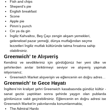
Fish and chips
Sheperd’s pie
English breakfast
Scone
Apple pie
Pimm’s punch
Cin ya da gin
İngiliz Kahvaltısı, Beş Çayı zengin akşam yemekleri,
geleneksel pazar yemeği, dünya mutfağından seçme
lezzetleri İngiliz mutfak kültüründe tatma fırsatına sahip
olabilirsiniz.
Greenwich’ te Alışveriş
Kendiniz ve sevdikleriniz için gördüğünüz her yeni ülke ve
şehirlerden anılar biriktirmeyi seviyor ve alışveriş yapmak
istiyorsanız;
Greenwich Market alışverişin ve eğlencenin en doğru adres…
Greenwich’ te Gece Hayatı
İngiltere’nin kraliyet şehri Greenwich kasabasında gündüz kültür -
sanat gezisi yaptıktan sonra şehirde yaygın olan publarda
gönlünüzce vakit geçirebilirsiniz. Eğlencenin en doğru adresi ise
Greenwich Market’in yakınlarında konumlanmakta;
The Admiral Hardy