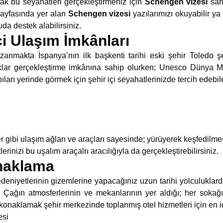
cak bu seyahatleri gerçekleştirmeniz için
Schengen vizesi
sahi
sayfasında yer alan
Schengen vizesi
yazılarımızı okuyabilir ya
a destek alabilirsiniz.
çi Ulaşım İmkânları
anmakta İspanya’nın ilk başkenti tarihi eski şehir Toledo şe
lar gerçekleştirme imkânına sahip olurken; Unesco Dünya Mi
ıları yerinde görmek için şehir içi seyahatlerinizde tercih edebil
gibi ulaşım ağları ve araçları sayesinde; yürüyerek keşfedilmes
erinizi bu uşalım araçalrı aracılığıyla da gerçekleştirebilirsiniz.
naklama
deniyetlerinin gizemlerine yapacağınız uzun tarihi yolculuklard
a Çağın atmosferlerinin ve mekanlarının yer aldığı; her soka
konaklamak şehir merkezinde toplanmış otel hizmetleri için en i
esi