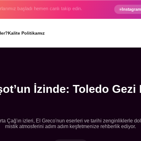
e gezginin hayali gerçek oluyor.
Instagram
ler?
Kalite Politikamız
ot’un İzinde: Toledo Gezi
a Çağ'ın izleri, El Greco'nun eserleri ve tarihi zenginliklerle d
mistik atmosferini adım adım keşfetmenize rehberlik ediyor.