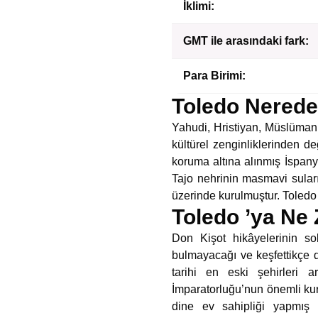
İklimi:
GMT ile arasındaki fark:
Para Birimi:
Toledo Nerede
Yahudi, Hristiyan, Müslüman m
kültürel zenginliklerinden d
koruma altına alınmış İspany
Tajo nehrinin masmavi suları
üzerinde kurulmuştur. Toled
Toledo ’ya Ne 
Don Kişot hikâyelerinin so
bulmayacağı ve keşfettikçe d
tarihi en eski şehirleri
İmparatorluğu’nun önemli kur
dine ev sahipliği yapmış m