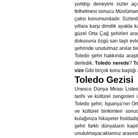
yurtdışı deneyimi sizler aç
fethetmesi sonucu Müslümanlar
çatısı konumundadır. Sizler
yıllara karşı dimdik ayakta k
güzel Orta Çağ şehirleri ara
dokusuna özgü sarı taşlı evle
şehrinde unutulmaz anılar biri
Toledo şehri hakkında araşt
derledik.
Toledo nerede
?
To
vize
Gibi birçok konu başlığı 
Toledo Gezisi
Unesco Dünya Mirası Listes
tarihi ve kültürel zenginleri
Toledo şehri; İspanya’nın Or
ve kültürel birikimleri son
kulağınıza hikayeler fısıldad
şehri farklı dünyaların kapı
unutulmayacaklarınız arasında 