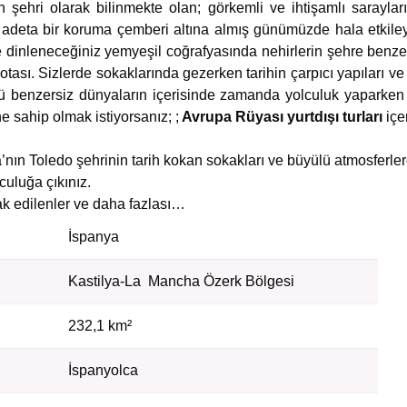
 şehri olarak bilinmekte olan; görkemli ve ihtişamlı sarayları
 adeta bir koruma çemberi altına almış günümüzde hala etkileyici
dinleneceğiniz yemyeşil coğrafyasında nehirlerin şehre benzers
tası. Sizlerde sokaklarında gezerken tarihin çarpıcı yapıları v
 benzersiz dünyaların içerisinde zamanda yolculuk yaparken 
ne sahip olmak istiyorsanız; ;
Avrupa Rüyası yurtdışı turları
içe
’nın Toledo şehrinin tarih kokan sokakları ve büyülü atmosferle
culuğa çıkınız.
 edilenler ve daha fazlası…
İspanya
Kastilya-La Mancha Özerk Bölgesi
232,1 km²
İspanyolca