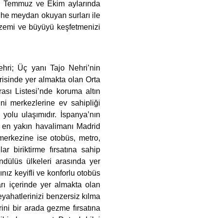
an, Temmuz ve Ekim aylarında
ihe meydan okuyan surları ile
gizemi ve büyüyü keşfetmenizi
ehri; Üç yanı Tajo Nehri’nin
erisinde yer almakta olan Orta
ası Listesi’nde koruma altın
ni merkezlerine ev sahipliği
yolu ulaşımıdır. İspanya’nın
 en yakın havalimanı Madrid
merkezine ise otobüs, metro,
ar biriktirme fırsatına sahip
ndülüs ülkeleri arasında yer
ız keyifli ve konforlu otobüs
rı içerinde yer almakta olan
eyahatlerinizi benzersiz kılma
rini bir arada gezme fırsatına