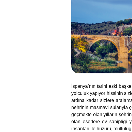
İspanya’nın tarihi eski başk
yolculuk yapıyor hissinin siz
ardına kadar sizlere aralama
nehrinin masmavi sularıyla 
geçmekte olan yılların şehri
olan eserlere ev sahipliği 
insanları ile huzuru, mutlulu