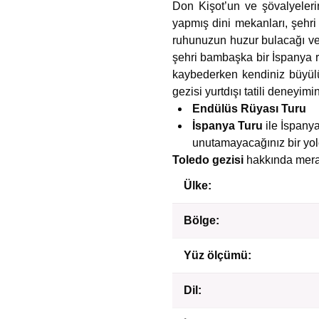
Don Kişot’un ve şövalyelerin
yapmış dini mekanları, şehri
ruhunuzun huzur bulacağı ve 
şehri bambaşka bir İspanya ro
kaybederken kendiniz büyülü
gezisi yurtdışı tatili deneyimi
Endülüs Rüyası Turu
İspanya Turu
ile İspanya
unutamayacağınız bir yol
Toledo gezisi
hakkında merak
Ülke:
Bölge:
Yüz ölçümü:
Dil: