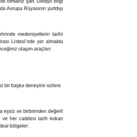
bi olmanız şart. Detaylı bilgi
 da Avrupa Rüyasının yurtdışı
hrinde medeniyetlerin tarihi
rası Listesi’nde yer almakta
eceğiniz ulaşım araçları:
i bir başka deneyimi sizlere
a eşsiz ve birbirinden değerli
ğı ve her caddesi tarih kokan
deal bölgeler: