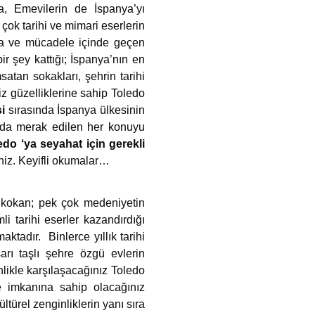
ra, Emevilerin de İspanya’yı
çok tarihi ve mimari eserlerin
rla ve mücadele içinde geçen
ir şey kattığı; İspanya’nın en
atan sokakları, şehrin tarihi
iz güzelliklerine sahip Toledo
i
sırasında İspanya ülkesinin
ında merak edilen her konuyu
do ‘ya seyahat için gerekli
iniz. Keyifli okumalar…
 kokan; pek çok medeniyetin
li tarihi eserler kazandırdığı
tadır. Binlerce yıllık tarihi
arı taşlı şehre özgü evlerin
nlikle karşılaşacağınız Toledo
tme imkanına sahip olacağınız
ltürel zenginliklerin yanı sıra