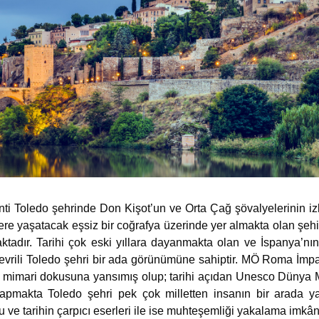
enti Toledo şehrinde Don Kişot’un ve Orta Çağ şövalyelerinin i
lere yaşatacak eşsiz bir coğrafya üzerinde yer almakta olan şehi
ktadır. Tarihi çok eski yıllara dayanmakta olan ve İspanya’nın 
çevrili Toledo şehri bir ada görünümüne sahiptir. MÖ Roma İmp
n mimari dokusuna yansımış olup; tarihi açıdan Unesco Dünya M
yapmakta Toledo şehri pek çok milletten insanın bir arada y
ğu ve tarihin çarpıcı eserleri ile ise muhteşemliği yakalama imkân