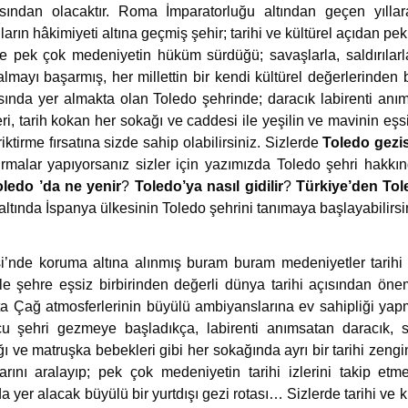
ısından olacaktır. Roma İmparatorluğu altından geçen yılla
ın hâkimiyeti altına geçmiş şehir; tarihi ve kültürel açıdan pek 
de pek çok medeniyetin hüküm sürdüğü; savaşlarla, saldırıla
almayı başarmış, her millettin bir kendi kültürel değerlerinden b
sında yer almakta olan Toledo şehrinde; daracık labirenti anıms
ri, tarih kokan her sokağı ve caddesi ile yeşilin ve mavinin eşs
ktirme fırsatına sizde sahip olabilirsiniz. Sizlerde
Toledo gezis
ırmalar yapıyorsanız sizler için yazımızda Toledo şehri hakk
ledo ’da ne yenir
?
Toledo’ya nasıl gidilir
?
Türkiye’den Tole
altında İspanya ülkesinin Toledo şehrini tanımaya başlayabilirs
i’nde koruma altına alınmış buram buram medeniyetler tarihi
 ile şehre eşsiz birbirinden değerli dünya tarihi açısından önem
ta Çağ atmosferlerinin büyülü ambiyanslarına ev sahipliği yapmak
ucu şehri gezmeye başladıkça, labirenti anımsatan daracık, s
ığı ve matruşka bebekleri gibi her sokağında ayrı bir tarihi zengi
larını aralayıp; pek çok medeniyetin tarihi izlerini takip e
yer alacak büyülü bir yurtdışı gezi rotası… Sizlerde tarihi ve kü