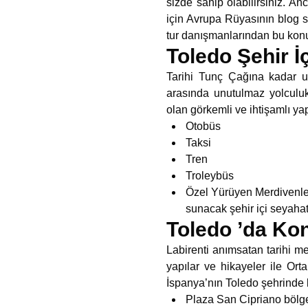
sizde sahip olabilirsiniz. An
için Avrupa Rüyasının blog 
tur danışmanlarından bu konud
Toledo Şehir İ
Tarihi Tunç Çağına kadar uz
arasında unutulmaz yolculuk
olan görkemli ve ihtişamlı yap
Otobüs
Taksi
Tren
Troleybüs
Özel Yürüyen Merdivenler 
sunacak şehir içi seyahatl
Toledo ’da Ko
Labirenti anımsatan tarihi me
yapılar ve hikayeler ile Ort
İspanya’nın Toledo şehrinde 
Plaza San Cipriano bölg