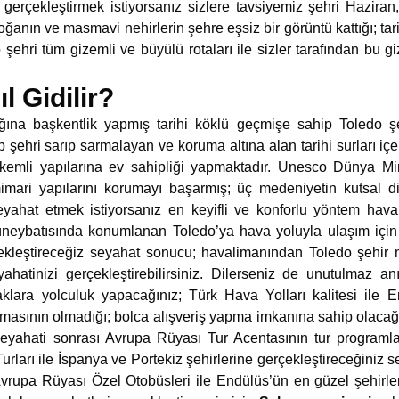
gerçekleştirmek istiyorsanız sizlere tavsiyemiz şehri Hazir
ğanın ve masmavi nehirlerin şehre eşsiz bir görüntü kattığı; tar
 şehri tüm gizemli ve büyülü rotaları ile sizler tarafından bu 
l Gidilir?
ğına başkentlik yapmış tarihi köklü geçmişe sahip Toledo ş
p şehri sarıp sarmalayan ve koruma altına alan tarihi surları iç
emli yapılarına ev sahipliği yapmaktadır. Unesco Dünya Mir
mimari yapılarını korumayı başarmış; üç medeniyetin kutsal di
ahat etmek istiyorsanız en keyifli ve konforlu yöntem hava 
üneybatısında konumlanan Toledo’ya hava yoluyla ulaşım için
kleştireceğiz seyahat sonucu; havalimanından Toledo şehir 
yahatinizi gerçekleştirebilirsiniz. Dilerseniz de unutulmaz anıl
aklara yolculuk yapacağınız; Türk Hava Yolları kalitesi ile E
masının olmadığı; bolca alışveriş yapma imkanına sahip olacağın
eyahati sonrası Avrupa Rüyası Tur Acentasının tur programla
ları ile İspanya ve Portekiz şehirlerine gerçekleştireceğiniz s
. Avrupa Rüyası Özel Otobüsleri ile Endülüs’ün en güzel şehirle