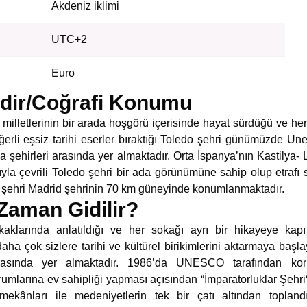
Akdeniz iklimi
UTC+2
Euro
dir/Coğrafi Konumu
illetlerinin bir arada hoşgörü içerisinde hayat sürdüğü ve her 
eğerli eşsiz tarihi eserler bıraktığı Toledo şehri günümüzde U
a şehirleri arasında yer almaktadır. Orta İspanya’nın Kastily
yla çevrili Toledo şehri bir ada görünümüne sahip olup etrafı su
o şehri Madrid şehrinin 70 km güneyinde konumlanmaktadır.
Zaman Gidilir?
kaklarında anlatıldığı ve her sokağı ayrı bir hikayeye kap
aha çok sizlere tarihi ve kültürel birikimlerini aktarmaya başl
 arasında yer almaktadır. 1986’da UNESCO tarafından ko
umlarına ev sahipliği yapması açısından “İmparatorluklar Şehri“
ekânları ile medeniyetlerin tek bir çatı altından topland