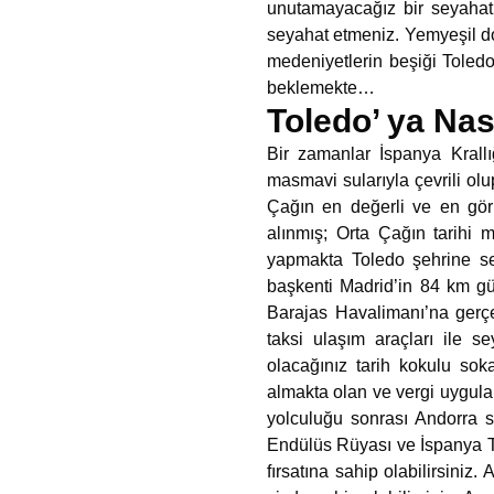
unutamayacağız bir seyahat 
seyahat etmeniz. Yemyeşil do
medeniyetlerin beşiği Toledo
beklemekte…
Toledo’ ya Nası
Bir zamanlar İspanya Krallı
masmavi sularıyla çevrili olu
Çağın en değerli ve en görk
alınmış; Orta Çağın tarihi 
yapmakta Toledo şehrine sey
başkenti Madrid’in 84 km g
Barajas Havalimanı’na gerçe
taksi ulaşım araçları ile se
olacağınız tarih kokulu sok
almakta olan ve vergi uygula
yolculuğu sonrası Andorra s
Endülüs Rüyası ve İspanya Tur
fırsatına sahip olabilirsiniz