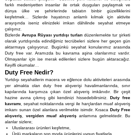
farklı medeniyetten insanlar ile ortak duyguları paylaşmak ve
dünya ülke ve şehirlerinde tabiatın binbir güzelliklerini
keşfetmek… Sizlerde hayatınızı anlamlı kılmak için aktivite
arayışında iseniz elinizdeki imkan dâhilinde seyahat etmeye
çalışınız.
Bizlerde
Avrupa Rüyası
yurtdışı turları
düzenlemekte tur şirketi
olarak yurtdışında edindiğimiz tecrübeleri sizlere her geçen gün
aktarmaya çalışıyoruz. Bugünkü seyahat konularımız arasında
Duty free var. Aramızda bu kavrama aşina olanlarımız vardır.
Olmayanlar için ise merak edilenleri sizlere bugün aktaracağız.
Keyifli okumalar…
Duty Free Nedir?
Yurtdışı seyahatlerin macera ve eğlence dolu aktiviteleri arasında
yer almakta olan duty free alışverişi havalimanlarında, sınır
kapılarında karşımıza çıkan özel alışveriş imkânıdır. Bir çeşit
hazine avına çıkmış gibi kendinizi hissedebilirsiniz.
Duty free
kavramı
, seyahat noktalarında vergi ile harçlardan muaf alışveriş
imkanı sunan özel alanlara verilmekte isimdir. Kısaca
Duty Free
alışveriş
,
vergiden muaf alışveriş
anlamına gelmektedir. Bu
alanlar sizlere;
Uluslararası ürünleri keşfetme,
Ünlü markaların son moda ürünlerini uygun fiyatlarla