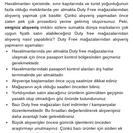
Havalimanları içerisinde, sınır kapılarında ve turist yoğunluğunun
fazla olduğu mekânlarda yer almakta Duty Free mağazalarından
alışveriş yapmak çok basittir. Çünkü alışveriş yapmadan önce
zaten pek çok prosedürü yerine getirmiş oluyorsunuz. Peki,
vergisiz alışveriş
imkânı sizlere sumakta dünya markalarını çok
uygun fiyatlı satın alabileceğiniz Duty free mağazalarından
alışveriş nasıl yapabiliriz? Duty Free mağazalarından alışveriş
yapmanın aşamaları:
Havalimanlarında yer almakta Duty free mağazalarına
ulaşmak için önce pasaport kontrol bölgesinden geçmeniz
gerekmektedir.
Havalimanlarındaki pasaport kontrol alanları dış hatlar
terminalinde yer almaktadır.
Alışverişe başlamadan önce uçuş saatinize dikkat ediniz.
Mağazanın açık olduğu saatleri önceden biliniz.
Yurtdışından satın alacağınız ürünlerin gümrükten geçişinin
yasaklı olup olmadığını göz önünde bulundurunuz.
Bazı Duty free mağazaları özel indirimler / kampanyalar
düzenlemektedir. Bu fırsatları değerlendirerek alışverişiniz
daha avantajlı hale getirebilirsiniz.
Büyük alışverişler öncesi gümrük işlemlerini önceden
araştırmayı unutmayınız. Çünkü bazı ürünler için sizden ek