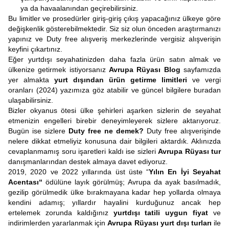
ya da havaalanından geçirebilirsiniz.
Bu limitler ve prosedürler giriş-giriş çıkış yapacağınız ülkeye göre
değişkenlik gösterebilmektedir. Siz siz olun önceden araştırmanızı
yapınız ve Duty free alışveriş merkezlerinde vergisiz alışverişin
keyfini çıkartınız.
Eğer yurtdışı seyahatinizden daha fazla ürün satın almak ve
ülkenize getirmek istiyorsanız
Avrupa Rüyası Blog
sayfamızda
yer almakta
yurt dışından ürün getirme limitleri
ve vergi
oranları (2024) yazımıza göz atabilir ve güncel bilgilere buradan
ulaşabilirsiniz.
Bizler okyanus ötesi ülke şehirleri aşarken sizlerin de seyahat
etmenizin engelleri birebir deneyimleyerek sizlere aktarıyoruz.
Bugün ise sizlere
Duty free ne demek?
Duty free alışverişinde
nelere dikkat etmeliyiz konusuna dair bilgileri aktardık. Aklınızda
cevaplanmamış soru işaretleri kaldı ise sizleri
Avrupa Rüyası tur
danışmanlarından destek almaya davet ediyoruz.
2019, 2020 ve 2022 yıllarında üst üste “
Yılın En İyi Seyahat
Acentası“
ödülüne layık görülmüş; Avrupa da ayak basılmadık,
gezilip görülmedik ülke bırakmayana kadar hep yollarda olmaya
kendini adamış; yıllardır hayalini kurduğunuz ancak hep
ertelemek zorunda kaldığınız
yurtdışı tatili uygun fiyat
ve
indirimlerden yararlanmak için
Avrupa Rüyası yurt dışı turları
ile