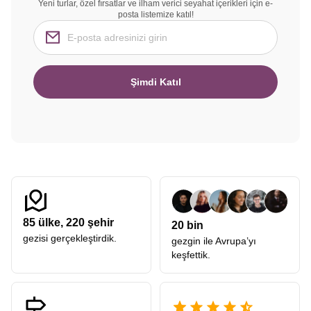
Yeni turlar, özel fırsatlar ve ilham verici seyahat içerikleri için e-
posta listemize katıl!
Şimdi Katıl
85
ülke,
220
şehir
20 bin
gezisi gerçekleştirdik.
gezgin ile Avrupa’yı
keşfettik.