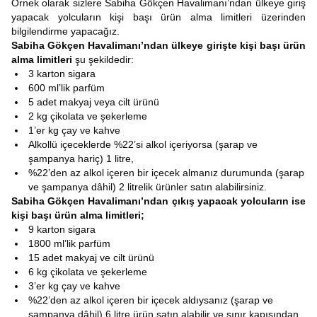
Örnek olarak sizlere Sabiha Gökçen Havalimanı’ndan ülkeye giriş
yapacak yolcuların kişi başı ürün alma limitleri üzerinden
bilgilendirme yapacağız.
Sabiha Gökçen Havalimanı’ndan ülkeye girişte kişi başı ürün
alma limitleri
şu şekildedir:
3 karton sigara
600 ml’lik parfüm
5 adet makyaj veya cilt ürünü
2 kg çikolata ve şekerleme
1’er kg çay ve kahve
Alkollü içeceklerde %22’si alkol içeriyorsa (şarap ve
şampanya hariç) 1 litre,
%22’den az alkol içeren bir içecek almanız durumunda (şarap
ve şampanya dâhil) 2 litrelik ürünler satın alabilirsiniz.
Sabiha Gökçen Havalimanı’ndan çıkış yapacak yolcuların ise
kişi başı ürün alma limitleri;
9 karton sigara
1800 ml’lik parfüm
15 adet makyaj ve cilt ürünü
6 kg çikolata ve şekerleme
3’er kg çay ve kahve
%22’den az alkol içeren bir içecek aldıysanız (şarap ve
şampanya dâhil) 6 litre ürün satın alabilir ve sınır kapısından