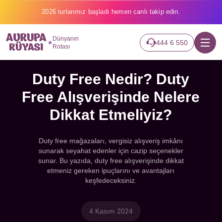
2026 turlarımız başladı hemen canlı takip edin.
Dünyanın
444 6 550
Rotası
Duty Free Nedir? Duty
Free Alışverişinde Nelere
Dikkat Etmeliyiz?
Duty free mağazaları, vergisiz alışveriş imkânı
sunarak seyahat edenler için cazip seçenekler
sunar. Bu yazıda, duty free alışverişinde dikkat
etmeniz gereken ipuçlarını ve avantajları
keşfedeceksiniz.
4 Kasım 2024