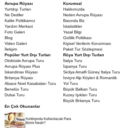
Avrupa Rüyası
Kurumsal
Yurtdışı Turları
Hakkımızda
Ne Dediler
Neden Avrupa Rüyası
Kalite Politikamız
Basında Biz
Yardım Merkezi
İstatistikler
Foto Galeri
Yasal Bilgi
Blog
Gizlilik Politikası
Video Galeri
Kişisel Verilerin Korunması
İletişim
Paket Tur Sözleşmesi
Popüler Yurt Dışı Turları
Rüya Yurt Dışı Turları
Otobüsle Avrupa Turu
İtalya Turu
Avrupa Rüyası Plus
İspanya Turu
İskandinav Rüyası
Sicilya Amalfi Güney İtalya Turu
Britanya Rüyası
İsviçre Alp Köyleri & Romantik
Alsace Noel Kasabaları Turu
Yol Turu
Benelüx Turu
Büyük Balkan Turu
Dubai Turu
Kuzey Işıkları Turu
Büyük Britanya Turu
En Çok Okunanlar
Yurtdışında Kullanılacak Para
Birimi Nedir?