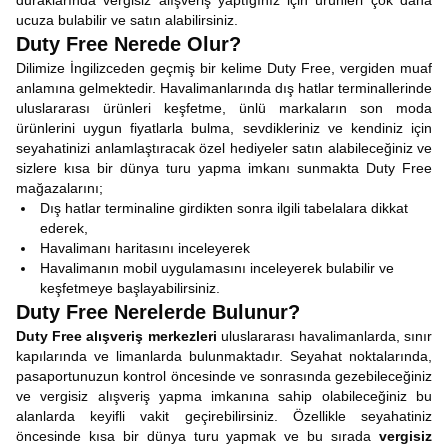
duraklarında vergisiz alışveriş yaptığınız için ürünleri çok daha
ucuza bulabilir ve satın alabilirsiniz.
Duty Free Nerede Olur?
Dilimize İngilizceden geçmiş bir kelime Duty Free, vergiden muaf
anlamına gelmektedir. Havalimanlarında dış hatlar terminallerinde
uluslararası ürünleri keşfetme, ünlü markaların son moda
ürünlerini uygun fiyatlarla bulma, sevdikleriniz ve kendiniz için
seyahatinizi anlamlaştıracak özel hediyeler satın alabileceğiniz ve
sizlere kısa bir dünya turu yapma imkanı sunmakta Duty Free
mağazalarını;
Dış hatlar terminaline girdikten sonra ilgili tabelalara dikkat
ederek,
Havalimanı haritasını inceleyerek
Havalimanın mobil uygulamasını inceleyerek bulabilir ve
keşfetmeye başlayabilirsiniz.
Duty Free Nerelerde Bulunur?
Duty Free alışveriş merkezleri
uluslararası havalimanlarda, sınır
kapılarında ve limanlarda bulunmaktadır. Seyahat noktalarında,
pasaportunuzun kontrol öncesinde ve sonrasında gezebileceğiniz
ve vergisiz alışveriş yapma imkanına sahip olabileceğiniz bu
alanlarda keyifli vakit geçirebilirsiniz. Özellikle seyahatiniz
öncesinde kısa bir dünya turu yapmak ve bu sırada
vergisiz