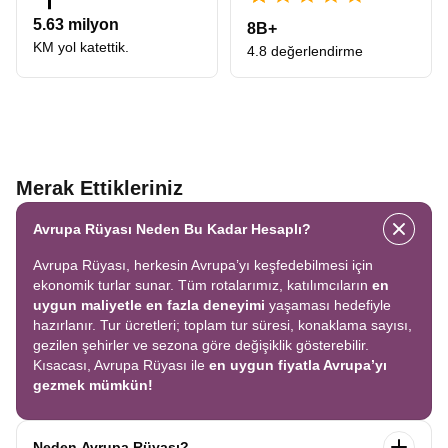
5.63 milyon
8B+
KM yol katettik.
4.8 değerlendirme
Merak Ettikleriniz
Avrupa Rüyası Neden Bu Kadar Hesaplı?
Avrupa Rüyası, herkesin Avrupa’yı keşfedebilmesi için
ekonomik turlar sunar. Tüm rotalarımız, katılımcıların
en
uygun maliyetle en fazla deneyimi
yaşaması hedefiyle
hazırlanır. Tur ücretleri; toplam tur süresi, konaklama sayısı,
gezilen şehirler ve sezona göre değişiklik gösterebilir.
Kısacası, Avrupa Rüyası ile
en uygun fiyatla Avrupa’yı
gezmek mümkün!
Neden Avrupa Rüyası?