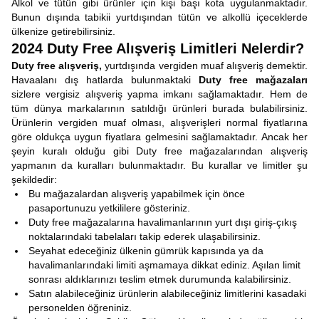
Alkol ve tütün gibi ürünler için kişi başı kota uygulanmaktadır.
Bunun dışında tabikii yurtdışından tütün ve alkollü içeceklerde
ülkenize getirebilirsiniz.
2024 Duty Free Alışveriş Limitleri Nelerdir?
Duty free alışveriş,
yurtdışında vergiden muaf alışveriş demektir.
Havaalanı dış hatlarda bulunmaktaki
Duty free mağazaları
sizlere vergisiz alışveriş yapma imkanı sağlamaktadır. Hem de
tüm dünya markalarının satıldığı ürünleri burada bulabilirsiniz.
Ürünlerin vergiden muaf olması, alışverişleri normal fiyatlarına
göre oldukça uygun fiyatlara gelmesini sağlamaktadır. Ancak her
şeyin kuralı olduğu gibi Duty free mağazalarından alışveriş
yapmanın da kuralları bulunmaktadır. Bu kurallar ve limitler şu
şekildedir:
Bu mağazalardan alışveriş yapabilmek için önce
pasaportunuzu yetkililere gösteriniz.
Duty free mağazalarına havalimanlarının yurt dışı giriş-çıkış
noktalarındaki tabelaları takip ederek ulaşabilirsiniz.
Seyahat edeceğiniz ülkenin gümrük kapısında ya da
havalimanlarındaki limiti aşmamaya dikkat ediniz. Aşılan limit
sonrası aldıklarınızı teslim etmek durumunda kalabilirsiniz.
Satın alabileceğiniz ürünlerin alabileceğiniz limitlerini kasadaki
personelden öğreniniz.