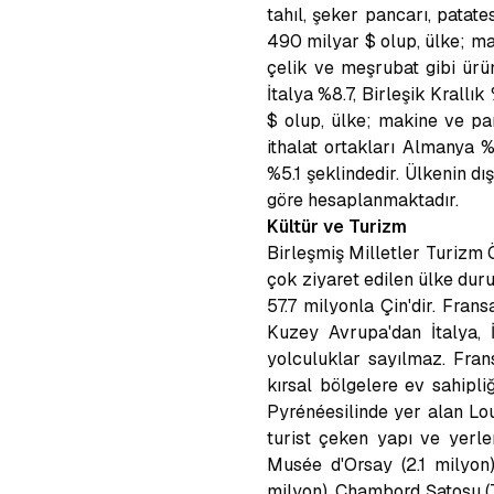
tahıl, şeker pancarı, patate
490 milyar $ olup, ülke; mak
çelik ve meşrubat gibi ürün
İtalya %8.7, Birleşik Krallık
$ olup, ülke; makine ve par
ithalat ortakları Almanya %
%5.1 şeklindedir. Ülkenin dı
göre hesaplanmaktadır.
Kültür ve Turizm
Birleşmiş Milletler Turizm 
çok ziyaret edilen ülke dur
57.7 milyonla Çin'dir. Fran
Kuzey Avrupa'dan İtalya, İ
yolculuklar sayılmaz. Frans
kırsal bölgelere ev sahipli
Pyrénéesilinde yer alan Lou
turist çeken yapı ve yerler
Musée d'Orsay (2.1 milyon)
milyon), Chambord Şatosu (