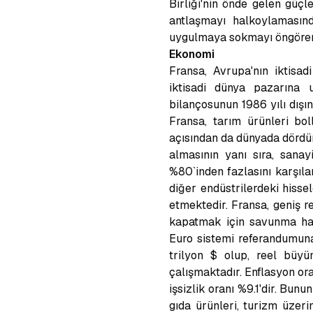
Birliği'nin önde gelen güç
antlaşmayı halkoylamasın
uygulmaya sokmayı öngören 
Ekonomi
Fransa, Avrupa'nın iktisa
iktisadi dünya pazarına u
bilançosunun 1986 yılı dışı
Fransa, tarım ürünleri bol
açısından da dünyada dördünc
almasının yanı sıra, sanay
%80`inden fazlasını karşıla
diğer endüstrilerdeki hisse
etmektedir. Fransa, geniş 
kapatmak için savunma harc
Euro sistemi referandumuna 
trilyon $ olup, reel büyü
çalışmaktadır. Enflasyon ora
işsizlik oranı %9.1'dir. Bunu
gıda ürünleri, turizm üzeri