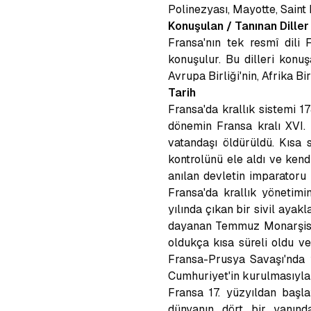
Polinezyası, Mayotte, Saint 
Konuşulan / Tanınan Diller
Fransa'nın tek resmî dili 
konuşulur. Bu dilleri konuş
Avrupa Birliği'nin, Afrika Bir
Tarih
Fransa'da krallık sistemi 
dönemin Fransa kralı XVI. 
vatandaşı öldürüldü. Kısa
kontrolünü ele aldı ve kend
anılan devletin imparatoru 
Fransa'da krallık yönetimi
yılında çıkan bir sivil ay
dayanan Temmuz Monarşisi g
oldukça kısa süreli oldu ve
Fransa-Prusya Savaşı'nda y
Cumhuriyet'in kurulmasıyla
Fransa 17. yüzyıldan başla
dünyanın dört bir yanınd