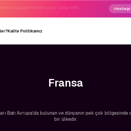
gezginin hayali gerçek oluyor.
Instagr
ler?
Kalite Politikamız
Fransa
arı Batı Avrupa'da bulunan ve dünyanın pek çok bölgesinde d
bir ülkedir.