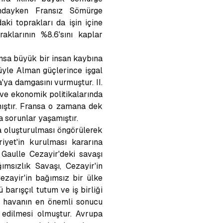
ındayken Fransız Sömürge
ki toprakları da işin içine
aklarının %8.6'sını kaplar
ansa büyük bir insan kaybına
üyle Alman güçlerince işgal
a'ya damgasını vurmuştur. II.
ve ekonomik politikalarında
mıştır. Fransa o zamana dek
 sorunlar yaşamıştır.
sa oluşturulması öngörülerek
yet'in kurulması kararına
Gaulle Cezayir'deki savaşı
ımsızlık Savaşı, Cezayir'in
zayir'in bağımsız bir ülke
barışçıl tutum ve iş birliği
lu havanın en önemli sonucu
 edilmesi olmuştur. Avrupa