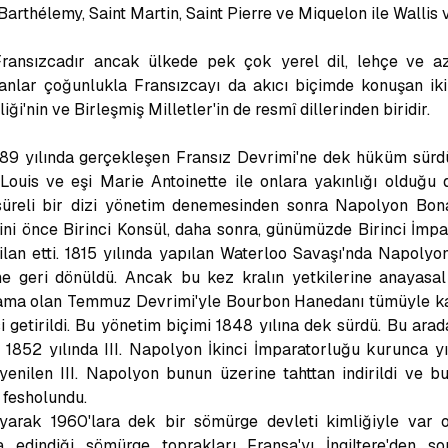
Barthélemy, Saint Martin, Saint Pierre ve Miquelon ile Wallis v
Fransızcadır ancak ülkede pek çok yerel dil, lehçe ve az
anlar çoğunlukla Fransızcayı da akıcı biçimde konuşan iki-
liği'nin ve Birleşmiş Milletler'in de resmî dillerinden biridir.
1789 yılında gerçekleşen Fransız Devrimi'ne dek hüküm sürdü
Louis ve eşi Marie Antoinette ile onlara yakınlığı olduğu
 süreli bir dizi yönetim denemesinden sonra Napolyon Bon
ini önce Birinci Konsül, daha sonra, günümüzde Birinci İmp
ilan etti. 1815 yılında yapılan Waterloo Savaşı'nda Napolyo
ne geri dönüldü. Ancak bu kez kralın yetkilerine anayasal k
aklama olan Temmuz Devrimi'yle Bourbon Hanedanı tümüyle kal
etirildi. Bu yönetim biçimi 1848 yılına dek sürdü. Bu arad
 1852 yılında III. Napolyon İkinci İmparatorluğu kurunca yı
enilen III. Napolyon bunun üzerine tahttan indirildi ve 
 fesholundu.
yarak 1960'lara dek bir sömürge devleti kimliğiyle var o
a edindiği sömürge toprakları Fransa'yı İngiltere'den s