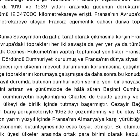
tirdi. 1919 ve 1939 yılları arasında gücünün doruklar
mü 12.347.000 kilometrekareye erişti. Fransa'nın Avrupa'da
metrekareye ulaşan Fransız egemenlik sahası dünya topr
. Dünya Savaşı'ndan da galip taraf olarak çıkmasına karşın Fr
vrupa'daki toprakları her iki savaşta da yer yer ya da tüm
Halk Cephesi Hükümeti'nin yaptığı toplumsal yenilikler Frans
 Dördüncü Cumhuriyet kurulmuş ve Fransa'nın dünya siyasi 
bilmesi için ülkenin mevcut durumunun korunmasına çalışıl
e topraklarını korumaya çalışmışsa da daha sonra bu konuda
 zayıf durumda bulunan cumhuriyetin yerine, yeni bir anaya
rini artıran ve günümüzde de hâlâ süren Beşinci Cumhuri
on cumhuriyetin başkanlığına Charles de Gaulle gelmiş ve 
n ülkeyi de birlik içinde tutmayı başarmıştır. Cezayir Bağ
an barış görüşmeleriyle 1962'de çözümlenmiş ve bu olay Ce
n yarım yüzyıl içinde Fransa'nın Almanya'ya karşı yürüttüğü 
nin ekonomik bütünleşmesinde esas teşkil etmiştir. Bu olum
ik üyesi ülkeler arasında ortak para birimi olarak kabul