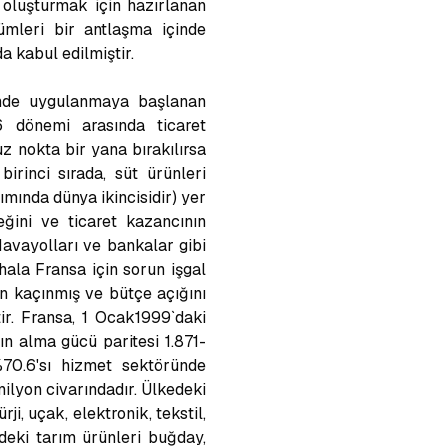
 oluşturmak için hazırlanan
mleri bir antlaşma içinde
 kabul edilmiştir.
nemde uygulanmaya başlanan
76 dönemi arasında ticaret
z nokta bir yana bırakılırsa
irinci sırada, süt ürünleri
ımında dünya ikincisidir) yer
eğini ve ticaret kazancının
Havayolları ve bankalar gibi
hala Fransa için sorun işgal
n kaçınmış ve bütçe açığını
ir. Fransa, 1 Ocak1999`daki
ın alma gücü paritesi 1.871-
%70.6'sı hizmet sektöründe
milyon civarındadır. Ülkedeki
ji, uçak, elektronik, tekstil,
edeki tarım ürünleri buğday,