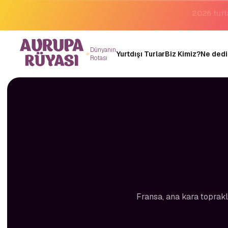
Binlerce 
Dünyanın
Yurtdışı Turlar
Biz Kimiz?
Ne dedi
Rotası
Fransa, ana kara toprakl