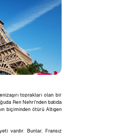
izaşırı toprakları olan bir
oğuda Ren Nehri'nden batıda
nın biçiminden ötürü Altıgen
eti vardır. Bunlar, Fransız