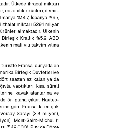
tadır. Ülkede ihracat miktarı
r, eczacılık ürünleri, demir-
Almanya %14.7, İspanya %9.7,
i ithalat miktarı 529.1 milyar
 ürünler almaktadır. Ülkenin
, Birleşik Krallık %5.9, ABD
kenin mali yılı takvim yılına
 turistle Fransa, dünyada en
merika Birleşik Devletlerive
 dört saatten az kalan ya da
ıyla yaptıkları kısa süreli
zlerine, kayak alanlarına ve
e de ön plana çıkar. Hautes-
lerine göre Fransa'da en çok
 Versay Sarayı (2.8 milyon),
lyon), Mont-Saint-Michel (1
tosu (549,000), Puy de Dôme