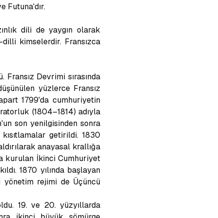
e Futuna'dır.
ınlık dili de yaygın olarak
dilli kimselerdir. Fransızca
. Fransız Devrimi sırasında
 düşünülen yüzlerce Fransız
apart 1799'da cumhuriyetin
aratorluk (1804–1814) adıyla
n'un son yenilgisinden sonra
ısıtlamalar getirildi. 1830
dırılarak anayasal krallığa
a kurulan İkinci Cumhuriyet
kıldı. 1870 yılında başlayan
bu yönetim rejimi de Üçüncü
ldu. 19. ve 20. yüzyıllarda
onra ikinci büyük sömürge