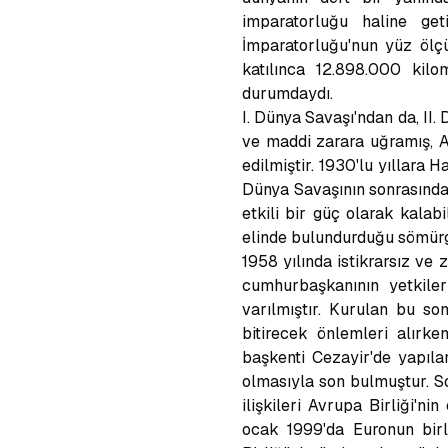
imparatorluğu haline ge
İmparatorluğu'nun yüz ölçü
katılınca 12.898.000 kilo
durumdaydı.
I. Dünya Savaşı'ndan da, II
ve maddi zarara uğramış, A
edilmiştir. 1930'lu yıllara 
Dünya Savaşının sonrasında
etkili bir güç olarak kala
elinde bulundurduğu sömürg
1958 yılında istikrarsız ve
cumhurbaşkanının yetkile
varılmıştır. Kurulan bu s
bitirecek önlemleri alırke
başkenti Cezayir'de yapıl
olmasıyla son bulmuştur. So
ilişkileri Avrupa Birliği'
ocak 1999'da Euronun birl