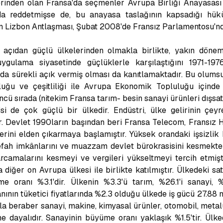
lerinden olan Fransa'da seçmenler Avrupa Birliği Anayasası
da reddetmişse de, bu anayasa taslağının kapsadığı hükü
Lizbon Antlaşması, Şubat 2008'de Fransız Parlamentosu'nda
di açıdan güçlü ülkelerinden olmakla birlikte, yakın dö
ygulama siyasetinde güçlüklerle karşılaştığını 1971-19
nda sürekli açık vermiş olması da kanıtlamaktadır. Bu olumsu
luğu ve çeşitliliği ile Avrupa Ekonomik Topluluğu içinde b
ü sırada (nitekim Fransa tarım- besin sanayi ürünleri dışsat
isi de çok güçlü bir ülkedir. Endüstri, ülke gelirinin çeyr
r. Devlet 1990ların başından beri Fransa Telecom, Fransız 
lerini elden çıkarmaya başlamıştır. Yüksek orandaki işsizlik 
refah imkânlarını ve muazzam devlet bürokrasisini kesmekte
amalarını kesmeyi ve vergileri yükseltmeyi tercih etmişt
diğer on Avrupa ülkesi ile birlikte katılmıştır. Ülkedeki sat
me oranı %3.1'dir. Ülkenin %3.3'ü tarım, %26.1'i sanayi, 
nının tüketici fiyatlarında %2.3 olduğu ülkede iş gücü 27.88 
nla beraber sanayi, makine, kimyasal ürünler, otomobil, metalür
ne dayalıdır. Sanayinin büyüme oranı yaklaşık %1.5'tir. Ülk