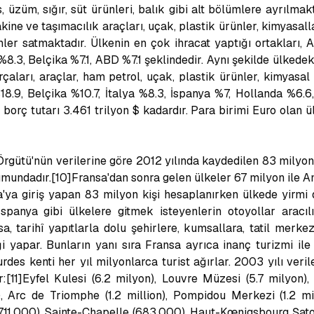
s, üzüm, sığır, süt ürünleri, balık gibi alt bölümlere ayrılmak
ine ve taşımacılık araçları, uçak, plastik ürünler, kimyasalla
ler satmaktadır. Ülkenin en çok ihracat yaptığı ortakları, 
 %8.3, Belçika %7.1, ABD %7.1 şeklindedir. Aynı şekilde ülkedek
çaları, araçlar, ham petrol, uçak, plastik ürünler, kimyasal
18.9, Belçika %10.7, İtalya %8.3, İspanya %7, Hollanda %6.6
ş borç tutarı 3.461 trilyon $ kadardır. Para birimi Euro olan ül
Örgütü'nün verilerine göre 2012 yılında kaydedilen 83 milyon
umundadır.[10]Fransa'dan sonra gelen ülkeler 67 milyon ile A
sa'ya giriş yapan 83 milyon kişi hesaplanırken ülkede yirmi
spanya gibi ülkelere gitmek isteyenlerin otoyollar aracılığ
a, tarihî yapıtlarla dolu şehirlere, kumsallara, tatil merke
ği yapar. Bunların yanı sıra Fransa ayrıca inanç turizmi il
rdes kenti her yıl milyonlarca turist ağırlar. 2003 yılı veri
:[11]Eyfel Kulesi (6.2 milyon), Louvre Müzesi (5.7 milyon),
, Arc de Triomphe (1.2 million), Pompidou Merkezi (1.2 mi
711,000), Sainte-Chapelle (683,000), Haut-Kœnigsbourg Şa