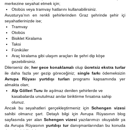
merkezine seyahat etmek için;
Otobüs veya tramvay hatlarını kullanabilirsiniz.
Avusturya’nın en renkli şehirlerinden Graz şehrinde şehir içi
seyahatlerinizde ise;
Tramvay
Otobüs
Bisiklet Kiralama
Taksi
Füniküler
Araç kiralama gibi ulaşım araçları ile şehri dip köşe
gezebilirsiniz.
Dilerseniz de;
her gece konaklamalı
olup
ücretsiz ekstra turlar
ile daha fazla yer gezip göreceğiniz;
single farkı
ödemeksizin
Avrupa Rüyası yurtdışı turları
programı kapsamında yer
almakta olan;
Alp Gölleri Turu
ile aşılmaz denilen şehirlerde ve
kasabalarda unutulmaz anılar biriktirme fırsatına sahip
olunuz.
Ancak bu seyahatleri gerçekleştirmeniz için
Schengen vizesi
sahibi olmanız şart. Detaylı bilgi için Avrupa Rüyasının blog
sayfasında yer alan
Schengen vizesi
yazılarımızı okuyabilir ya
da Avrupa Rüyasının
yurtdışı tur
danışmanlarından bu konuda