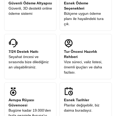
Güvenli Ödeme Altyapısı
Esnek Ödeme
Güvenli, 3D destekli online
Seçenekleri
ödeme sistemi
Bütçene uygun ödeme
planı ile hayalindeki tura
çık.
7/24 Destek Hattı
Tur Öncesi Hazırlık
Seyahat öncesi ve
Rehberi
sırasında bize dilediğiniz
Vize süreci, valiz listesi,
an ulaşabilirsiniz.
önemli ipuçları ve daha
fazlası.
Avrupa Rüyası
Esnek Tarihler
Güvencesi
Planlar değişebilir, biz
Bugüne kadar 19.000'den
daima buradayız.
fazla gezginle Avrupa'yı