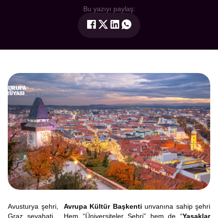
Bu yazıyı paylaş:
Avusturya şehri,
Avrupa Kültür Başkenti
unvanına sahip şehri
Graz seyahati… Hem “Üniversiteler Şehri” hem de “
Yasaklar