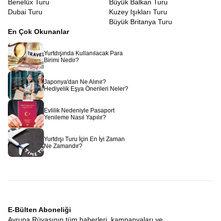
Benelüx Turu
Büyük Balkan Turu
Dubai Turu
Kuzey Işıkları Turu
Büyük Britanya Turu
En Çok Okunanlar
Yurtdışında Kullanılacak Para
Birimi Nedir?
Japonya'dan Ne Alınır?
Hediyelik Eşya Önerileri Neler?
Evlilik Nedeniyle Pasaport
Yenileme Nasıl Yapılır?
Yurtdışı Turu İçin En İyi Zaman
Ne Zamandır?
E-Bülten Aboneliği
Avrupa Rüyasının tüm haberleri, kampanyaları ve