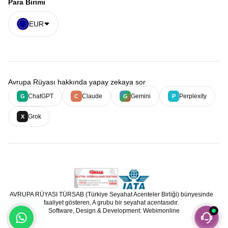
Para Birimi
EUR
Avrupa Rüyası hakkında yapay zekaya sor
ChatGPT
Claude
Gemini
Perplexity
G
C
G
P
Grok
X
AVRUPA RÜYASI TÜRSAB (Türkiye Seyahat Acenteler Birliği) bünyesinde
faaliyet gösteren, A grubu bir seyahat acentasıdır.
Software, Design & Development: Webimonline