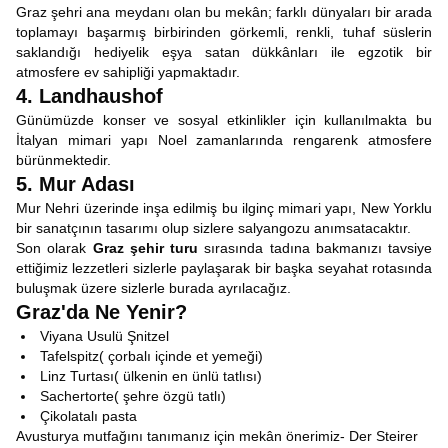
Graz şehri ana meydanı olan bu mekân; farklı dünyaları bir arada
toplamayı başarmış birbirinden görkemli, renkli, tuhaf süslerin
saklandığı hediyelik eşya satan dükkânları ile egzotik bir
atmosfere ev sahipliği yapmaktadır.
4. Landhaushof
Günümüzde konser ve sosyal etkinlikler için kullanılmakta bu
İtalyan mimari yapı Noel zamanlarında rengarenk atmosfere
bürünmektedir.
5. Mur Adası
Mur Nehri üzerinde inşa edilmiş bu ilginç mimari yapı, New Yorklu
bir sanatçının tasarımı olup sizlere salyangozu anımsatacaktır.
Son olarak
Graz şehir turu
sırasında tadına bakmanızı tavsiye
ettiğimiz lezzetleri sizlerle paylaşarak bir başka seyahat rotasında
buluşmak üzere sizlerle burada ayrılacağız.
Graz'da Ne Yenir?
Viyana Usulü Şnitzel
Tafelspitz( çorbalı içinde et yemeği)
Linz Turtası( ülkenin en ünlü tatlısı)
Sachertorte( şehre özgü tatlı)
Çikolatalı pasta
Avusturya mutfağını tanımanız için mekân önerimiz- Der Steirer