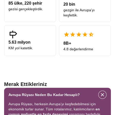
85
ülke,
220
şehir
20 bin
gezisi gerçekleştirdik.
gezgin ile Avrupa’yı
keşfettik.
5.63 milyon
8B+
KM yol katettik.
4.8 değerlendirme
Merak Ettikleriniz
Avrupa Rüyası Neden Bu Kadar Hesaplı?
Avrupa Rüyası, herkesin Avrupa’yı keşfedebilmesi için
ekonomik turlar sunar. Tüm rotalarımız, katılımcıların
en
uygun maliyetle en fazla deneyimi
yaşaması hedefiyle