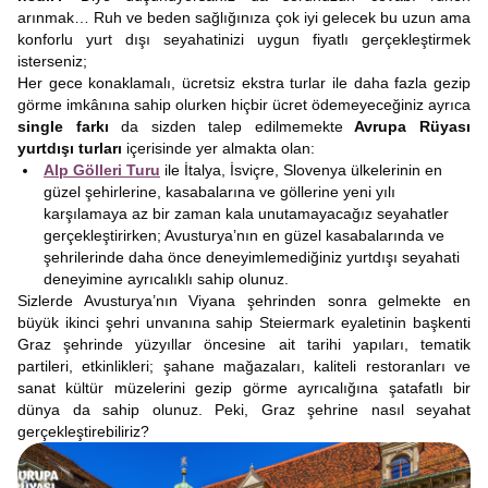
arınmak… Ruh ve beden sağlığınıza çok iyi gelecek bu uzun ama
konforlu yurt dışı seyahatinizi uygun fiyatlı gerçekleştirmek
isterseniz;
Her gece konaklamalı, ücretsiz ekstra turlar ile daha fazla gezip
görme imkânına sahip olurken hiçbir ücret ödemeyeceğiniz ayrıca
single farkı
da sizden talep edilmemekte
Avrupa Rüyası
yurtdışı turları
içerisinde yer almakta olan:
Alp Gölleri Turu
ile İtalya, İsviçre, Slovenya ülkelerinin en
güzel şehirlerine, kasabalarına ve göllerine yeni yılı
karşılamaya az bir zaman kala unutamayacağız seyahatler
gerçekleştirirken; Avusturya’nın en güzel kasabalarında ve
şehrilerinde daha önce deneyimlemediğiniz yurtdışı seyahati
deneyimine ayrıcalıklı sahip olunuz.
Sizlerde Avusturya’nın Viyana şehrinden sonra gelmekte en
büyük ikinci şehri unvanına sahip Steiermark eyaletinin başkenti
Graz şehrinde yüzyıllar öncesine ait tarihi yapıları, tematik
partileri, etkinlikleri; şahane mağazaları, kaliteli restoranları ve
sanat kültür müzelerini gezip görme ayrıcalığına şatafatlı bir
dünya da sahip olunuz. Peki, Graz şehrine nasıl seyahat
gerçekleştirebiliriz?