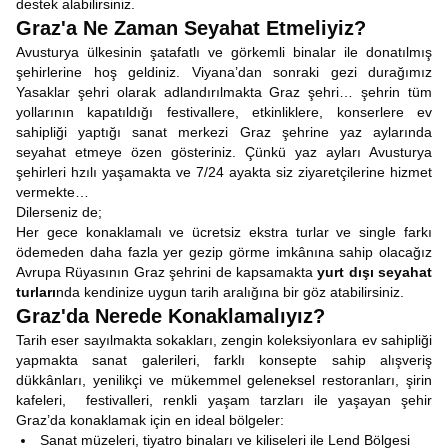
destek alabilirsiniz.
Graz'a
Ne Zaman Seyahat Etmeliyiz?
Avusturya ülkesinin şatafatlı ve görkemli binalar ile donatılmış
şehirlerine hoş geldiniz. Viyana’dan sonraki gezi durağımız
Yasaklar şehri olarak adlandırılmakta Graz şehri… şehrin tüm
yollarının kapatıldığı festivallere, etkinliklere, konserlere ev
sahipliği yaptığı sanat merkezi Graz şehrine yaz aylarında
seyahat etmeye özen gösteriniz. Çünkü yaz ayları Avusturya
şehirleri hzılı yaşamakta ve 7/24 ayakta siz ziyaretçilerine hizmet
vermekte…
Dilerseniz de;
Her gece konaklamalı ve ücretsiz ekstra turlar ve single farkı
ödemeden daha fazla yer gezip görme imkânına sahip olacağız
Avrupa Rüyasının Graz şehrini de kapsamakta
yurt dışı seyahat
turları
nda kendinize uygun tarih aralığına bir göz atabilirsiniz.
Graz'da Nerede Konaklamalıyız?
Tarih eser sayılmakta sokakları, zengin koleksiyonlara ev sahipliği
yapmakta sanat galerileri, farklı konsepte sahip alışveriş
dükkânları, yenilikçi ve mükemmel geleneksel restoranları, şirin
kafeleri, festivalleri, renkli yaşam tarzları ile yaşayan şehir
Graz’da konaklamak için en ideal bölgeler:
Sanat müzeleri, tiyatro binaları ve kiliseleri ile Lend Bölgesi