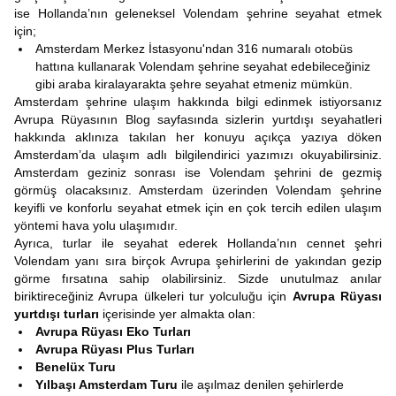
ise Hollanda’nın geleneksel Volendam şehrine seyahat etmek
için;
Amsterdam Merkez İstasyonu'ndan 316 numaralı otobüs
hattına kullanarak Volendam şehrine seyahat edebileceğiniz
gibi araba kiralayarakta şehre seyahat etmeniz mümkün.
Amsterdam şehrine ulaşım hakkında bilgi edinmek istiyorsanız
Avrupa Rüyasının Blog sayfasında sizlerin yurtdışı seyahatleri
hakkında aklınıza takılan her konuyu açıkça yazıya döken
Amsterdam’da ulaşım adlı bilgilendirici yazımızı okuyabilirsiniz.
Amsterdam geziniz sonrası ise Volendam şehrini de gezmiş
görmüş olacaksınız. Amsterdam üzerinden Volendam şehrine
keyifli ve konforlu seyahat etmek için en çok tercih edilen ulaşım
yöntemi hava yolu ulaşımıdır.
Ayrıca, turlar ile seyahat ederek Hollanda’nın cennet şehri
Volendam yanı sıra birçok Avrupa şehirlerini de yakından gezip
görme fırsatına sahip olabilirsiniz. Sizde unutulmaz anılar
biriktireceğiniz Avrupa ülkeleri tur yolculuğu için
Avrupa Rüyası
yurtdışı turları
içerisinde yer almakta olan:
Avrupa Rüyası Eko Turları
Avrupa Rüyası Plus Turları
Benelüx Turu
Yılbaşı Amsterdam Turu
ile aşılmaz denilen şehirlerde