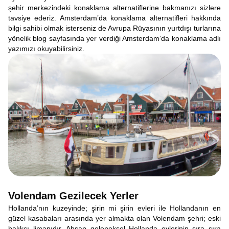
şehir merkezindeki konaklama alternatiflerine bakmanızı sizlere
tavsiye ederiz. Amsterdam’da konaklama alternatifleri hakkında
bilgi sahibi olmak isterseniz de Avrupa Rüyasının yurtdışı turlarına
yönelik blog sayfasında yer verdiği Amsterdam’da konaklama adlı
yazımızı okuyabilirsiniz.
Volendam Gezilecek Yerler
Hollanda’nın kuzeyinde; şirin mi şirin evleri ile Hollandanın en
güzel kasabaları arasında yer almakta olan Volendam şehri; eski
balıkçı limanıdır. Ahşap geleneksel Hollanda evlerinin sıra sıra