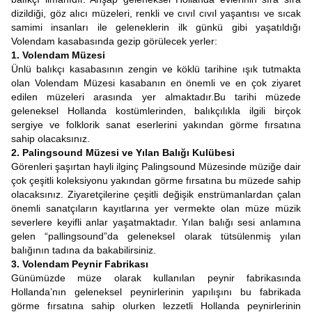
dizildiği, göz alıcı müzeleri, renkli ve cıvıl cıvıl yaşantısı ve sıcak
samimi insanları ile geleneklerin ilk günkü gibi yaşatıldığı
Volendam kasabasında gezip görülecek yerler:
1. Volendam Müzesi
Ünlü balıkçı kasabasının zengin ve köklü tarihine ışık tutmakta
olan Volendam Müzesi kasabanın en önemli ve en çok ziyaret
edilen müzeleri arasında yer almaktadır.Bu tarihi müzede
geleneksel Hollanda kostümlerinden, balıkçılıkla ilgili birçok
sergiye ve folklorik sanat eserlerini yakından görme fırsatına
sahip olacaksınız.
2. Palingsound Müzesi ve Yılan Balığı Kulübesi
Görenleri şaşırtan hayli ilginç Palingsound Müzesinde müziğe dair
çok çeşitli koleksiyonu yakından görme fırsatına bu müzede sahip
olacaksınız. Ziyaretçilerine çeşitli değişik enstrümanlardan çalan
önemli sanatçıların kayıtlarına yer vermekte olan müze müzik
severlere keyifli anlar yaşatmaktadır. Yılan balığı sesi anlamına
gelen “pallingsound”da geleneksel olarak tütsülenmiş yılan
balığının tadına da bakabilirsiniz.
3. Volendam Peynir Fabrikası
Günümüzde müze olarak kullanılan peynir fabrikasında
Hollanda’nın geleneksel peynirlerinin yapılışını bu fabrikada
görme fırsatına sahip olurken lezzetli Hollanda peynirlerinin