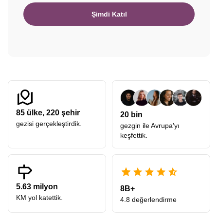
Şimdi Katıl
85
ülke,
220
şehir
20 bin
gezisi gerçekleştirdik.
gezgin ile Avrupa’yı
keşfettik.
5.63 milyon
8B+
KM yol katettik.
4.8 değerlendirme