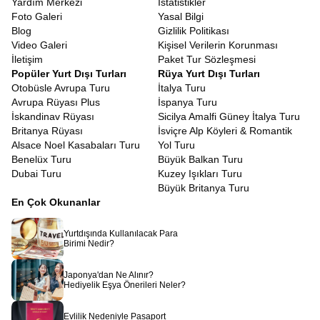
Yardım Merkezi
İstatistikler
Foto Galeri
Yasal Bilgi
Blog
Gizlilik Politikası
Video Galeri
Kişisel Verilerin Korunması
İletişim
Paket Tur Sözleşmesi
Popüler Yurt Dışı Turları
Rüya Yurt Dışı Turları
Otobüsle Avrupa Turu
İtalya Turu
Avrupa Rüyası Plus
İspanya Turu
İskandinav Rüyası
Sicilya Amalfi Güney İtalya Turu
Britanya Rüyası
İsviçre Alp Köyleri & Romantik
Alsace Noel Kasabaları Turu
Yol Turu
Benelüx Turu
Büyük Balkan Turu
Dubai Turu
Kuzey Işıkları Turu
Büyük Britanya Turu
En Çok Okunanlar
Yurtdışında Kullanılacak Para
Birimi Nedir?
Japonya'dan Ne Alınır?
Hediyelik Eşya Önerileri Neler?
Evlilik Nedeniyle Pasaport