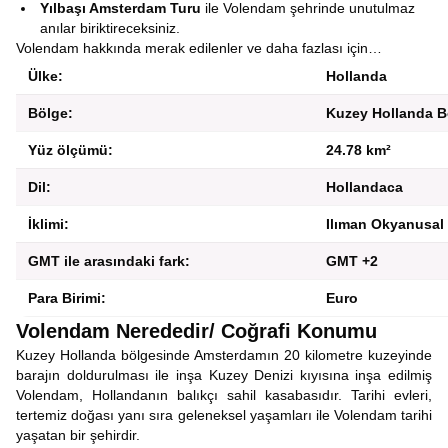
Yılbaşı Amsterdam Turu
ile Volendam şehrinde unutulmaz
anılar biriktireceksiniz.
Volendam hakkında merak edilenler ve daha fazlası için…
Ülke:
Hollanda
Bölge:
Kuzey Hollanda B
Yüz ölçümü:
24.78 km²
Dil:
Hollandaca
İklimi:
Ilıman Okyanusal 
GMT ile arasındaki fark:
GMT +2
Para Birimi:
Euro
Volendam Nerededir/ Coğrafi Konumu
Kuzey Hollanda bölgesinde Amsterdamın 20 kilometre kuzeyinde
barajın doldurulması ile inşa Kuzey Denizi kıyısına inşa edilmiş
Volendam, Hollandanın balıkçı sahil kasabasıdır. Tarihi evleri,
tertemiz doğası yanı sıra geleneksel yaşamları ile Volendam tarihi
yaşatan bir şehirdir.