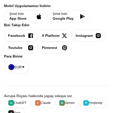
Mobil Uygulamamızı İndirin
Şimdi İndir
Şimdi İndir
App Store
Google Play
Bizi Takip Edin
Facebook
X Platform
Instagram
Youtube
Pinterest
Para Birimi
EUR
Avrupa Rüyası hakkında yapay zekaya sor
ChatGPT
Claude
Gemini
Perplexity
G
C
G
P