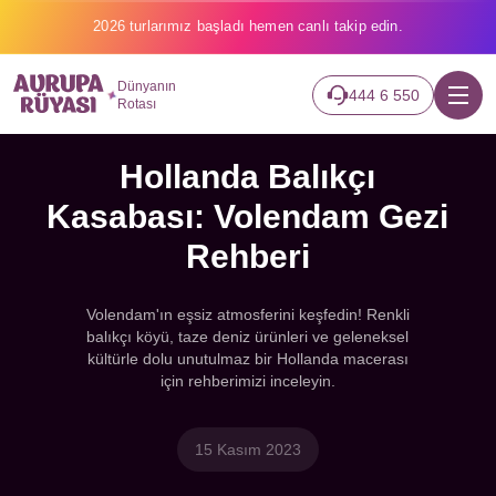
2026 turlarımız başladı hemen canlı takip edin.
Dünyanın
444 6 550
Rotası
Hollanda Balıkçı
Kasabası: Volendam Gezi
Rehberi
Volendam'ın eşsiz atmosferini keşfedin! Renkli
balıkçı köyü, taze deniz ürünleri ve geleneksel
kültürle dolu unutulmaz bir Hollanda macerası
için rehberimizi inceleyin.
15 Kasım 2023