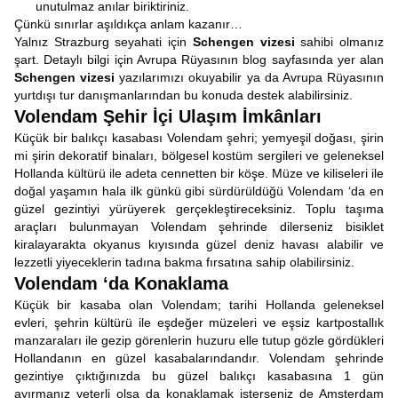
unutulmaz anılar biriktiriniz.
Çünkü sınırlar aşıldıkça anlam kazanır…
Yalnız Strazburg seyahati için
Schengen vizesi
sahibi olmanız
şart. Detaylı bilgi için Avrupa Rüyasının blog sayfasında yer alan
Schengen vizesi
yazılarımızı okuyabilir ya da Avrupa Rüyasının
yurtdışı tur danışmanlarından bu konuda destek alabilirsiniz.
Volendam Şehir İçi Ulaşım İmkânları
Küçük bir balıkçı kasabası Volendam şehri; yemyeşil doğası, şirin
mi şirin dekoratif binaları, bölgesel kostüm sergileri ve geleneksel
Hollanda kültürü ile adeta cennetten bir köşe. Müze ve kiliseleri ile
doğal yaşamın hala ilk günkü gibi sürdürüldüğü Volendam ‘da en
güzel gezintiyi yürüyerek gerçekleştireceksiniz. Toplu taşıma
araçları bulunmayan Volendam şehrinde dilerseniz bisiklet
kiralayarakta okyanus kıyısında güzel deniz havası alabilir ve
lezzetli yiyeceklerin tadına bakma fırsatına sahip olabilirsiniz.
Volendam ‘da Konaklama
Küçük bir kasaba olan Volendam; tarihi Hollanda geleneksel
evleri, şehrin kültürü ile eşdeğer müzeleri ve eşsiz kartpostallık
manzaraları ile gezip görenlerin huzuru elle tutup gözle gördükleri
Hollandanın en güzel kasabalarındandır. Volendam şehrinde
gezintiye çıktığınızda bu güzel balıkçı kasabasına 1 gün
ayırmanız yeterli olsa da konaklamak isterseniz de Amsterdam