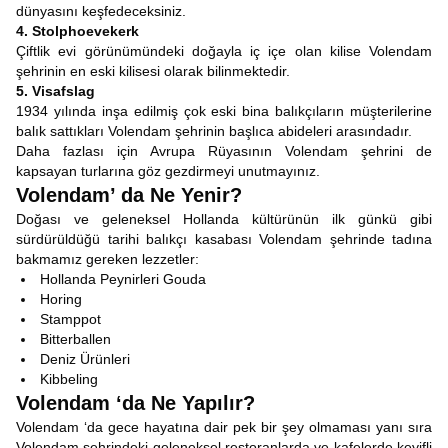
dünyasını keşfedeceksiniz.
4. Stolphoevekerk
Çiftlik evi görünümündeki doğayla iç içe olan kilise Volendam
şehrinin en eski kilisesi olarak bilinmektedir.
5. Visafslag
1934 yılında inşa edilmiş çok eski bina balıkçıların müşterilerine
balık sattıkları Volendam şehrinin başlıca abideleri arasındadır.
Daha fazlası için Avrupa Rüyasının Volendam şehrini de
kapsayan turlarına göz gezdirmeyi unutmayınız.
Volendam’ da Ne Yenir?
Doğası ve geleneksel Hollanda kültürünün ilk günkü gibi
sürdürüldüğü tarihi balıkçı kasabası Volendam şehrinde tadına
bakmamız gereken lezzetler:
Hollanda Peynirleri Gouda
Horing
Stamppot
Bitterballen
Deniz Ürünleri
Kibbeling
Volendam ‘da Ne Yapılır?
Volendam ‘da gece hayatına dair pek bir şey olmaması yanı sıra
Volendam şehrindeki geleneksel restoranlarda ve kafelerde keyifli