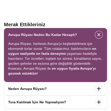
Merak Ettikleriniz
Avrupa Rüyası Neden Bu Kadar Hesaplı?
Avrupa Rüyası, herkesin Avrupa’yı keşfedebilmesi için
ekonomik turlar sunar. Tüm rotalarımız, katılımcıların
en
uygun maliyetle en fazla deneyimi
yaşaması hedefiyle
hazırlanır. Tur ücretleri; toplam tur süresi, konaklama sayısı,
gezilen şehirler ve sezona göre değişiklik gösterebilir.
Kısacası, Avrupa Rüyası ile
en uygun fiyatla Avrupa’yı
gezmek mümkün!
Neden Avrupa Rüyası?
Avrupa Rüyası ile ekonomik bir şekilde
tek seferde birçok
Tura Katılmak İçin Ne Yapmalıyım?
ülkeyi
keşfedin! Ekstra tur ücreti yok, tüm geziler fiyata
dahil.
Profesyonel kokartlı rehberler
,
konforlu oteller
ve