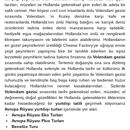
tarzları, müzeleri ve Hollanda geleneksel şirin evleri ile adeta bir
saklı cennet. Her köşesi cıvıl cıvıl insanlarla dolu Volendam gezisi
sırasında Volendam ’ın Kuzey denizine karşı kafe ve
restoranlarda Hollanda’nın ünlü Haring balığını ve karışık deniz
ürünlerinin tadına enfes deniz manzarasına karşı tadabilir;
hediyelik eşya mağazalarından Hollanda’nın ünlü ve rengârenk
klompen takunyasını ve lalelerini satın alabilirsiniz. Hollandanın
en güzel peynirlerinin üretildiği Cheese Factory’ye uğrayıp envaı
çeşit peynirlerin yapılışına bire bir tanıklık ederken bu eşsiz
lezzetteki peynirlerin tadına bakma fırsatına da
Volendam gezisi
sırasında sahip olabilirsiniz. Tertemiz doğasıyla sıra sıra dizilmiş
geleneksel Hollanda evleriyle ve Hollanda tarihi ve kültürünü ilk
günkü yaşatmaya devam eden şehir yaşantısı ile Volendam gezisi
ruhunuzla ve kendinizle baş başa kalıp ruhen ve bedenen huzur
bulacağınız Hollanda’nın cennet kasabalarından… Sizlerde
Volendam gezisi
sırasında tarihi geleneksel evleri, müzeleri, el
değmemiş doğal güzellikleri ile Hollanda geleneklerini iliklerinize
kadar hissedeceğiniz bir
yurtdışı tatili
geçirmek istiyorsanız
Avrupa Rüyası yurtdışı turları
içerisinde yer alan:
Avrupa Rüyası Eko Turları
Avrupa Rüyası Plus Turları
Benelüx Turu