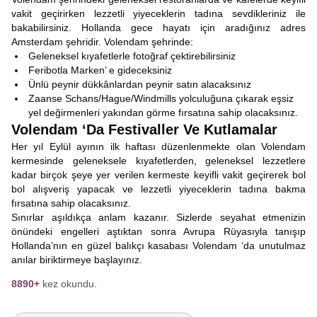
vakit geçirirken lezzetli yiyeceklerin tadına sevdikleriniz ile
bakabilirsiniz. Hollanda gece hayatı için aradığınız adres
Amsterdam şehridir. Volendam şehrinde:
Geleneksel kıyafetlerle fotoğraf çektirebilirsiniz
Feribotla Marken’ e gideceksiniz
Ünlü peynir dükkânlardan peynir satın alacaksınız
Zaanse Schans/Hague/Windmills yolculuğuna çıkarak eşsiz
yel değirmenleri yakından görme fırsatına sahip olacaksınız.
Volendam ‘Da Festivaller Ve Kutlamalar
Her yıl Eylül ayının ilk haftası düzenlenmekte olan Volendam
kermesinde geleneksele kıyafetlerden, geleneksel lezzetlere
kadar birçok şeye yer verilen kermeste keyifli vakit geçirerek bol
bol alışveriş yapacak ve lezzetli yiyeceklerin tadına bakma
fırsatına sahip olacaksınız.
Sınırlar aşıldıkça anlam kazanır. Sizlerde seyahat etmenizin
önündeki engelleri aştıktan sonra Avrupa Rüyasıyla tanışıp
Hollanda’nın en güzel balıkçı kasabası Volendam ‘da unutulmaz
anılar biriktirmeye başlayınız.
8890+
kez okundu.