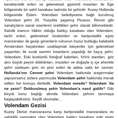
karakteristik evleri ve geleneksel giyinimli insanları ile Ege
bölgesinde bir sahil kasabası tadında bir şehirdir. Kuzey Hollanda
bölgesinde Edam- Volendam belediyesine bağlı kurulmuş
Volendam şehri 20. Yüzyılda yaşamış Picasso, Renoir gibi
sanatçıların sanat eserlerini ürettikleri şehir olarak bilinmektedir.
Katolik inancın hâkim olduğu balıkçı kasabası olan Volendam;
tarihi evleri, geleneksel kostümleri ve kartpostallık eşsiz
manzaraları ile gezip görenlerin ruhunun huzur bulduğu kalabalık
Amsterdam hayatından uzaklaşmak isteyenler için geleneksel
yaşamları ile sıcak samimi insanların yaşadığı bir kaçış şehri.
Volendam, Eski kostümlü fotoğraf kabinleri, fırfırlı stantları, göz
alıcı büyük peynir dükkânları, müzeleri ve doğayla iç içe ahenkle
şehri süsleyen şirin mi şirin evleri ile adeta saklı bir cennet.
Hollanda’nın Cennet şehri
Volendam hakkında araştırmalar
yapıyorsanız sizlere yazımızda
Volendam şehri
hakkında merak
edilen her konuyu derledik.
Volendam nerede
?
Volendam ’da
ne yenir
?
Doldurulmuş şehir Volendam’a nasıl gidilir
? Gibi
birçok konu başlığı altında Volendam şehrini tanımaya
başlayabilirsiniz. Keyifli okumalar…
Volendam Gezisi
Kuzey Denizi manzarasına karşı kartpostallık manzaralara ev
sahipliği yapmakta olan Volendam balıkçı kasabası eski giyim