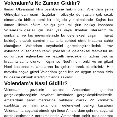
Volendam’a Ne Zaman Gidilir?
Ilıman Okyanusal iklim özelliklerine hâkim olan Volendam şehri
Güneybatıdan esen rüzgârların etkisiyle de yazları çok sıcak
olmamakla birlikte nemli bir bölgede yer almaktadır. Kışları ise
ılıman ilkimin hâkim olduğu şirin mi şirin balıkçı kasabası
Volendam gezisi
için ister yaz veya ilkbahar isterseniz de
sonbahar ve kış mevsimlerinde bu geleneksel yaşamın hayat
bulduğu sıcacık samimi insanlarla sohbet etme fırsatına sahip
olacağınız Volendam seyahatini gerçekleştirebilirsiniz. Yaz
aylarında düzenlenen renkli yöresel ve geleneksel festivaller ile
gönlünüzce eğlenirken ve lezzetli yiyeceklerin tadına bakma
fırsatına sahip olurken; Kışın ise Noel’in en renkli ve en güzel
Noel kasabası kutlamalarına bu şehirde tanık olabilirsiniz. Her
mevsim başka güzel Volendam şehri için en uygun zaman sizin
bu geziye çıkmak istediğiniz anda saklıdır.
Volendam’a Nasıl Gidilir?
Volendam gezisinin adresi Amsterdam şehrine
gerçekleştireceğiniz seyahat üzerinden gerçekleştirilmektedir.
Amsterdam şehir merkezine yaklaşık olarak 22 kilometre
uzaklıkta yer alınmakta olan geleneksel balıkçı kasabası
Volendam’a seyahat etmek için önce Amsterdam şehrine seyahat
gerçekleştirmeniz gerekmektedir. Amsterdam şehir turu sonrası