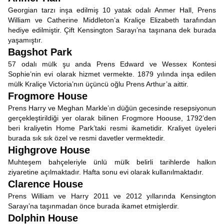
Georgian tarzı inşa edilmiş 10 yatak odalı Anmer Hall, Prens
William ve Catherine Middleton’a Kraliçe Elizabeth tarafından
hediye edilmiştir. Çift Kensington Sarayı’na taşınana dek burada
yaşamıştır.
Bagshot Park
57 odalı mülk şu anda Prens Edward ve Wessex Kontesi
Sophie’nin evi olarak hizmet vermekte. 1879 yılında inşa edilen
mülk Kraliçe Victoria’nın üçüncü oğlu Prens Arthur’a aittir.
Frogmore House
Prens Harry ve Meghan Markle’ın düğün gecesinde resepsiyonun
gerçekleştirildiği yer olarak bilinen Frogmore Hoouse, 1792’den
beri kraliyetin Home Park’taki resmi ikametidir. Kraliyet üyeleri
burada sık sık özel ve resmi davetler vermektedir.
Highgrove House
Muhteşem bahçeleriyle ünlü mülk belirli tarihlerde halkın
ziyaretine açılmaktadır. Hafta sonu evi olarak kullanılmaktadır.
Clarence House
Prens William ve Harry 2011 ve 2012 yıllarında Kensington
Sarayı’na taşınmadan önce burada ikamet etmişlerdir.
Dolphin House