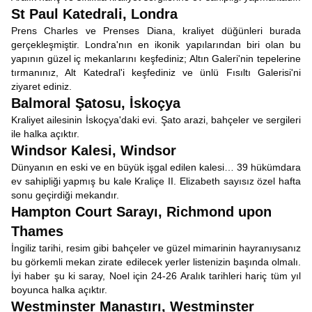
St Paul Katedrali, Londra
Prens Charles ve Prenses Diana, kraliyet düğünleri burada
gerçekleşmiştir. Londra'nın en ikonik yapılarından biri olan bu
yapının güzel iç mekanlarını keşfediniz; Altın Galeri'nin tepelerine
tırmanınız, Alt Katedral'i keşfediniz ve ünlü Fısıltı Galerisi'ni
ziyaret ediniz.
Balmoral Şatosu, İskoçya
Kraliyet ailesinin İskoçya'daki evi. Şato arazi, bahçeler ve sergileri
ile halka açıktır.
Windsor Kalesi, Windsor
Dünyanın en eski ve en büyük işgal edilen kalesi… 39 hükümdara
ev sahipliği yapmış bu kale Kraliçe II. Elizabeth sayısız özel hafta
sonu geçirdiği mekandır.
Hampton Court Sarayı, Richmond upon
Thames
İngiliz tarihi, resim gibi bahçeler ve güzel mimarinin hayranıysanız
bu görkemli mekan zirate edilecek yerler listenizin başında olmalı.
İyi haber şu ki saray, Noel için 24-26 Aralık tarihleri ​​hariç tüm yıl
boyunca halka açıktır.
Westminster Manastırı, Westminster