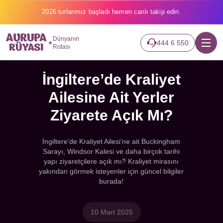
2026 turlarımız başladı hemen canlı takip edin.
Dünyanın
444 6 550
Rotası
İngiltere’de Kraliyet
Ailesine Ait Yerler
Ziyarete Açık Mı?
İngiltere’de Kraliyet Ailesi’ne ait Buckingham
Sarayı, Windsor Kalesi ve daha birçok tarihi
yapı ziyaretçilere açık mı? Kraliyet mirasını
yakından görmek isteyenler için güncel bilgiler
burada!
10 Mart 2025