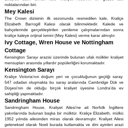
noktalarından biri.
Mey Kalesi
The Crown dizisinin ilk sezonunda resmedilen kale, Kraliçe
Elizabeth Barrogill Kalesi olarak bilinmektedir. Kalede ve
bahçelerinde gerçekleştirilen yenileme çalışmalarından sonra
kraliçe kaleye orijinal ismini (Mey Kalesi) verme karar almıştır.
Ivy Cottage, Wren House ve Nottingham
Cottage
Kensington Sarayı arazisi üzerinde bulunan ufak mülkler kraliyet
mensupları arasında yıllardır popülerliğini korumaktadır.
Kensington Sarayı
Kraliçe Victoria’nın doğum yeri ve çocukluğunun geçtiği saray.
547 odadan oluşmakta bu saray aralarında Cambridge Dük ve
Düşesi’nin de olduğu birçok kraliyet üyesine Londra’da ev
sahipliği yapmaktadır.
Sandringham House
Sandringham House, Kraliyet Ailesi’ne ait Norfolk İngiltere
yakınlarında bulunan başka bir mülktür. Kraliçe Elizabeth, mülkü
1952 yılında ailesinden miras olarak devramıştır. Kraliyet Ailesi
geleneksel olarak Noeli burada kutlamakta ve dini ayinleri arazi