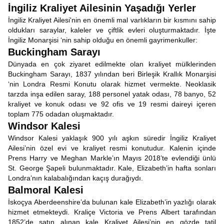
İngiliz Kraliyet Ailesinin Yaşadığı Yerler
İngiliz Kraliyet Ailesi'nin en önemli mal varlıkların bir kısmını sahip
oldukları saraylar, kaleler ve çiftlik evleri oluşturmaktadır. İşte
İngiliz Monarşisi ‘nin sahip olduğu en önemli gayrimenkuller:
Buckingham Sarayı
Dünyada en çok ziyaret edilmekte olan kraliyet mülklerinden
Buckingham Sarayı, 1837 yılından beri Birleşik Krallık Monarşisi
‘nin Londra Resmi Konutu olarak hizmet vermekte. Neoklasik
tarzda inşa edilen saray, 188 personel yatak odası, 78 banyo, 52
kraliyet ve konuk odası ve 92 ofis ve 19 resmi daireyi içeren
toplam 775 odadan oluşmaktadır.
Windsor Kalesi
Windsor Kalesi yaklaşık 900 yılı aşkın süredir İngiliz Kraliyet
Ailesi’nin özel evi ve kraliyet resmi konutudur. Kalenin içinde
Prens Harry ve Meghan Markle’ın Mayıs 2018’te evlendiği ünlü
St. George Şapeli bulunmaktadır. Kale, Elizabeth’in hafta sonları
Londra’nın kalabalığından kaçış durağıydı.
Balmoral Kalesi
İskoçya Aberdeenshire’da bulunan kale Elizabeth’in yazlığı olarak
hizmet etmekteydi. Kraliçe Victoria ve Prens Albert tarafından
1852’de satın alınan kale Kraliyet Ailesi’nin en gözde tatil