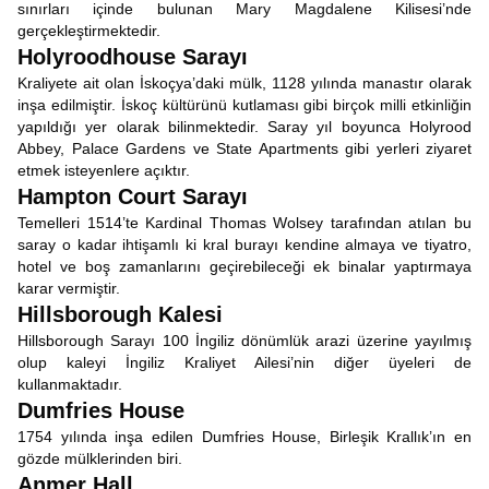
sınırları içinde bulunan Mary Magdalene Kilisesi’nde
gerçekleştirmektedir.
Holyroodhouse Sarayı
Kraliyete ait olan İskoçya’daki mülk, 1128 yılında manastır olarak
inşa edilmiştir. İskoç kültürünü kutlaması gibi birçok milli etkinliğin
yapıldığı yer olarak bilinmektedir. Saray yıl boyunca Holyrood
Abbey, Palace Gardens ve State Apartments gibi yerleri ziyaret
etmek isteyenlere açıktır.
Hampton Court Sarayı
Temelleri 1514’te Kardinal Thomas Wolsey tarafından atılan bu
saray o kadar ihtişamlı ki kral burayı kendine almaya ve tiyatro,
hotel ve boş zamanlarını geçirebileceği ek binalar yaptırmaya
karar vermiştir.
Hillsborough Kalesi
Hillsborough Sarayı 100 İngiliz dönümlük arazi üzerine yayılmış
olup kaleyi İngiliz Kraliyet Ailesi’nin diğer üyeleri de
kullanmaktadır.
Dumfries House
1754 yılında inşa edilen Dumfries House, Birleşik Krallık’ın en
gözde mülklerinden biri.
Anmer Hall