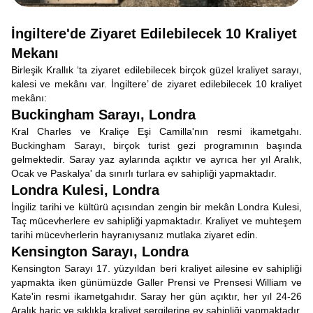
İngiltere'de Ziyaret Edilebilecek 10 Kraliyet
Mekanı
Birleşik Krallık ‘ta ziyaret edilebilecek birçok güzel kraliyet sarayı,
kalesi ve mekânı var. İngiltere’ de ziyaret edilebilecek 10 kraliyet
mekânı:
Buckingham Sarayı, Londra
Kral Charles ve Kraliçe Eşi Camilla'nın resmi ikametgahı.
Buckingham Sarayı, birçok turist gezi programının başında
gelmektedir. Saray yaz aylarında açıktır ve ayrıca her yıl Aralık,
Ocak ve Paskalya' da sınırlı turlara ev sahipliği yapmaktadır.
Londra Kulesi, Londra
İngiliz tarihi ve kültürü açısından zengin bir mekân Londra Kulesi,
Taç mücevherlere ev sahipliği yapmaktadır. Kraliyet ve muhteşem
tarihi mücevherlerin hayranıysanız mutlaka ziyaret edin.
Kensington Sarayı, Londra
Kensington Sarayı 17. yüzyıldan beri kraliyet ailesine ev sahipliği
yapmakta iken günümüzde Galler Prensi ve Prensesi William ve
Kate'in resmi ikametgahıdır. Saray her gün açıktır, her yıl 24-26
Aralık hariç ve sıklıkla kraliyet sergilerine ev sahipliği yapmaktadır.