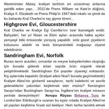
Westminster Abbey, kraliyet tarihinin en unutulmaz anlarına
şahitlik eden yapı… 2011'de Prens William ve Kate'in düğünü,
Kraliçe II. Elizabeth ve Prens Philip'in 1947'deki nikahı ve şimdi de
bu baharda Kral Charles'ın taç giyme töreni…
Highgrove Evi, Gloucestershire
Kral Charles ve Kraliçe Eşi Camilla'nın özel ikametgah evidir.
Bahçeleri, her yıl Nisan ve Ekim ayları arasında halka açıktır.
yemyeşil bitki örtüsünde yürüyüş yapabilir, ünlü güzel çiçeklerin
kokusunu alabilir ve tesis bünyesindeki mağazayı ziyaret
edebilirsiniz.
Sandringham Evi, Norfolk
Burası tarım arazileri, ormanlar ve meyve bahçelerinden oluştuğu
için burada giderek artan sayıda ürün organik olarak
yetiştirilmektedir. Sandringham Evi popüler ziyaretçi noktasıdır.
Kış aylarında kapalıdır (kraliyet ailesi Noel'i burada geçirmektedir)
Kraliyet Ailesi’nin görkemli saraylarını, tarihi kalelerini ve asırlık
geleneklerini yakından keşfetmek ister misiniz? Kensington
Sarayı'ndan Buckingham Sarayı’na, İngiltere’nin kraliyet mirasını
yerinde deneyimleyin!
Avrupa Rüyası
Britanya Turu
ile
Londra’dan Edinburgh’a uzanan bu eşsiz rotada Kraliyet Ailesi’ne
ait yapıları keşfetme fırsatı sizi bekliyor. Hem tarihe tanıklık etmek