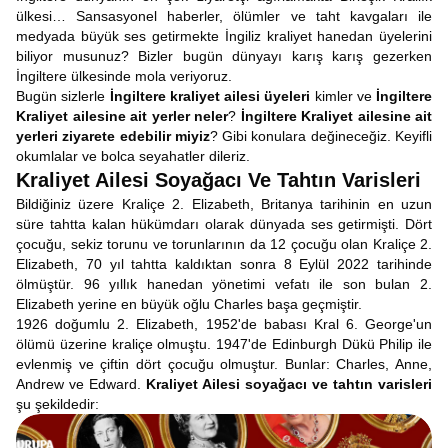
ülkesi… Sansasyonel haberler, ölümler ve taht kavgaları ile
medyada büyük ses getirmekte İngiliz kraliyet hanedan üyelerini
biliyor musunuz? Bizler bugün dünyayı karış karış gezerken
İngiltere ülkesinde mola veriyoruz.
Bugün sizlerle
İngiltere kraliyet ailesi üyeleri
kimler ve
İngiltere
Kraliyet ailesine ait yerler
neler
?
İngiltere Kraliyet ailesine ait
yerleri ziyarete edebilir miyiz
? Gibi konulara değineceğiz. Keyifli
okumlalar ve bolca seyahatler dileriz.
Kraliyet Ailesi Soyağacı Ve Tahtın Varisleri
Bildiğiniz üzere Kraliçe 2. Elizabeth, Britanya tarihinin en uzun
süre tahtta kalan hükümdarı olarak dünyada ses getirmişti. Dört
çocuğu, sekiz torunu ve torunlarının da 12 çocuğu olan Kraliçe 2.
Elizabeth, 70 yıl tahtta kaldıktan sonra 8 Eylül 2022 tarihinde
ölmüştür. 96 yıllık hanedan yönetimi vefatı ile son bulan 2.
Elizabeth yerine en büyük oğlu Charles başa geçmiştir.
1926 doğumlu 2. Elizabeth, 1952'de babası Kral 6. George'un
ölümü üzerine kraliçe olmuştu. 1947'de Edinburgh Dükü Philip ile
evlenmiş ve çiftin dört çocuğu olmuştur. Bunlar: Charles, Anne,
Andrew ve Edward.
Kraliyet Ailesi soyağacı ve tahtın varisleri
şu şekildedir: