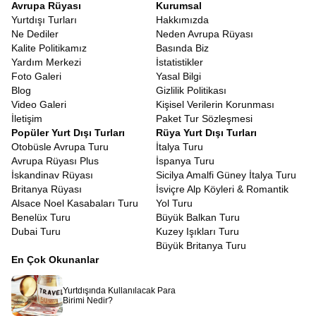
Avrupa Rüyası
Kurumsal
Yurtdışı Turları
Hakkımızda
Ne Dediler
Neden Avrupa Rüyası
Kalite Politikamız
Basında Biz
Yardım Merkezi
İstatistikler
Foto Galeri
Yasal Bilgi
Blog
Gizlilik Politikası
Video Galeri
Kişisel Verilerin Korunması
İletişim
Paket Tur Sözleşmesi
Popüler Yurt Dışı Turları
Rüya Yurt Dışı Turları
Otobüsle Avrupa Turu
İtalya Turu
Avrupa Rüyası Plus
İspanya Turu
İskandinav Rüyası
Sicilya Amalfi Güney İtalya Turu
Britanya Rüyası
İsviçre Alp Köyleri & Romantik
Alsace Noel Kasabaları Turu
Yol Turu
Benelüx Turu
Büyük Balkan Turu
Dubai Turu
Kuzey Işıkları Turu
Büyük Britanya Turu
En Çok Okunanlar
Yurtdışında Kullanılacak Para
Birimi Nedir?