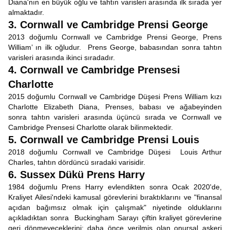
Diana'nın en büyük oğlu ve tahtın varisleri arasında ilk sırada yer
almaktadır.
3. Cornwall ve Cambridge Prensi George
2013 doğumlu Cornwall ve Cambridge Prensi George, Prens
William’ ın ilk oğludur. Prens George, babasından sonra tahtın
varisleri arasında ikinci sıradadır.
4. Cornwall ve Cambridge Prensesi
Charlotte
2015 doğumlu Cornwall ve Cambridge Düşesi Prens William kızı
Charlotte Elizabeth Diana, Prenses, babası ve ağabeyinden
sonra tahtın varisleri arasında üçüncü sırada ve Cornwall ve
Cambridge Prensesi Charlotte olarak bilinmektedir.
5. Cornwall ve Cambridge Prensi Louis
2018 doğumlu Cornwall ve Cambridge Düşesi Louis Arthur
Charles, tahtın dördüncü sıradaki varisidir.
6. Sussex Dükü Prens Harry
1984 doğumlu Prens Harry evlendikten sonra Ocak 2020'de,
Kraliyet Ailesi'ndeki kamusal görevlerini bıraktıklarını ve "finansal
açıdan bağımsız olmak için çalışmak" niyetinde olduklarını
açıkladıktan sonra Buckingham Sarayı çiftin kraliyet görevlerine
geri dönmeyeceklerini; daha önce verilmiş olan onursal askeri