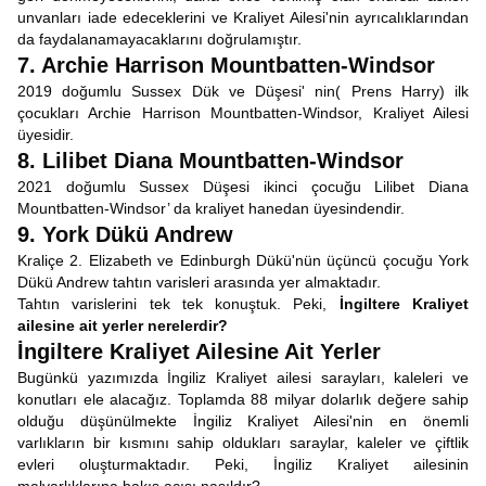
unvanları iade edeceklerini ve Kraliyet Ailesi'nin ayrıcalıklarından
da faydalanamayacaklarını doğrulamıştır.
7. Archie Harrison Mountbatten-Windsor
2019 doğumlu Sussex Dük ve Düşesi' nin( Prens Harry) ilk
çocukları Archie Harrison Mountbatten-Windsor, Kraliyet Ailesi
üyesidir.
8. Lilibet Diana Mountbatten-Windsor
2021 doğumlu Sussex Düşesi ikinci çocuğu Lilibet Diana
Mountbatten-Windsor’ da kraliyet hanedan üyesindendir.
9. York Dükü Andrew
Kraliçe 2. Elizabeth ve Edinburgh Dükü'nün üçüncü çocuğu York
Dükü Andrew tahtın varisleri arasında yer almaktadır.
Tahtın varislerini tek tek konuştuk. Peki,
İngiltere Kraliyet
ailesine ait yerler nerelerdir?
İngiltere Kraliyet Ailesine Ait Yerler
Bugünkü yazımızda İngiliz Kraliyet ailesi sarayları, kaleleri ve
konutları ele alacağız. Toplamda 88 milyar dolarlık değere sahip
olduğu düşünülmekte İngiliz Kraliyet Ailesi'nin en önemli
varlıkların bir kısmını sahip oldukları saraylar, kaleler ve çiftlik
evleri oluşturmaktadır. Peki, İngiliz Kraliyet ailesinin