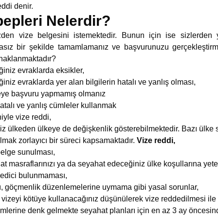
ddi denir.
epleri Nelerdir?
den vize belgesini istemektedir. Bunun için ise sizlerden ye
tasız bir şekilde tamamlamanız ve başvurunuzu gerçekleştirm
ynaklanmaktadır?
iniz evraklarda eksikler,
niz evraklarda yer alan bilgilerin hatalı ve yanlış olması,
zeye başvuru yapmamış olmanız
atalı ve yanlış cümleler kullanmak
iyle vize reddi,
z ülkeden ülkeye de değişkenlik gösterebilmektedir. Bazı ülke s
almak zorlayıcı bir süreci kapsamaktadır.
Vize reddi,
 belge sunulması,
 masraflarınızı ya da seyahat edeceğiniz ülke koşullarına yete
 edici bulunmaması,
ları, göçmenlik düzenlemelerine uymama gibi yasal sorunlar,
 vizeyi kötüye kullanacağınız düşünülerek vize reddedilmesi ile k
emlerine denk gelmekte seyahat planları için en az 3 ay önces