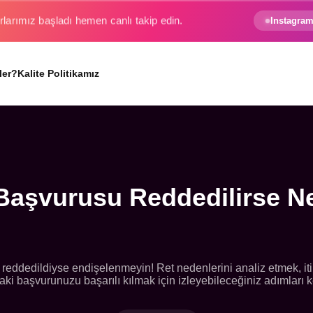
e gezginin hayali gerçek oluyor.
Instagram
ler?
Kalite Politikamız
 Başvurusu Reddedilirse N
 reddedildiyse endişelenmeyin! Ret nedenlerini analiz etmek, it
raki başvurunuzu başarılı kılmak için izleyebileceğiniz adımları k