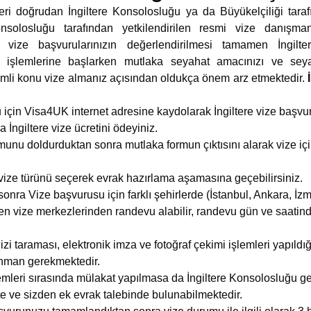
leri doğrudan İngiltere Konsolosluğu ya da Büyükelçiliği taraf
Konsolosluğu tarafından yetkilendirilen resmi vize danışm
 vize başvurularınızın değerlendirilmesi tamamen İngilte
ize işlemlerine başlarken mutlaka seyahat amacınızı ve se
emli konu vize almanız açısından oldukça önem arz etmektedir.
u için Visa4UK internet adresine kaydolarak İngiltere vize başv
İngiltere vize ücretini ödeyiniz.
rmunu doldurduktan sonra mutlaka formun çıktısını alarak vize içi
 vize türünü seçerek evrak hazırlama aşamasına geçebilirsiniz.
onra Vize başvurusu için farklı şehirlerde (İstanbul, Ankara, İzm
en vize merkezlerinden randevu alabilir, randevu gün ve saatind
zi taraması, elektronik imza ve fotoğraf çekimi işlemleri yapıldığ
nman gerekmektedir.
lemleri sırasında mülakat yapılmasa da İngiltere Konsolosluğu ge
 ve sizden ek evrak talebinde bulunabilmektedir.