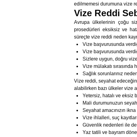
edilmemesi durumuna vize re
Vize Reddi Seb
Avrupa ülkelerinin çoğu siz
prosedürleri eksiksiz ve ha
süreçte vize reddi neden ka
Vize başvurusunda verdiğ
Vize başvurusunda verdiği
Sizlere uygun, doğru vi
Vize mülakatı sırasında h
Sağlık sorunlarınız neden
Vize reddi, seyahat edeceğini
alabilirken bazı ülkeler vize 
Yetersiz, hatalı ve eksiz
Mali durumunuzun seyahat
Seyahat amacınızın ikna
Vize ihlalleri, suç kayıt
Güvenlik nedenleri ile de
Yaz tatili ve bayram dön