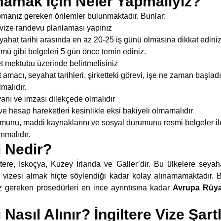
mamak İçin Neler Yapmalıyız?
manız gereken önlemler bulunmaktadır. Bunlar:
 vize randevu planlaması yapınız
ahat tarihi arasında en az 20-25 iş günü olmasına dikkat ediniz
 gibi belgeleri 5 gün önce temin ediniz.
et mektubu üzerinde belirtmelisiniz
amacı, seyahat tarihleri, şirketteki görevi, işe ne zaman başladığı
lmalıdır.
nvanı ve imzası dilekçede olmalıdır
ve hesap hareketleri kesinlikle eksi bakiyeli olmamalıdır
munu, maddi kaynaklarını ve sosyal durumunu resmi belgeler ile 
nmalıdır.
i Nedir?
giltere, İskoçya, Kuzey İrlanda ve Galler’dir. Bu ülkelere seyah
e vizesi almak hiçte söylendiği kadar kolay alınamamaktadır. B
z gereken prosedürleri en ince ayrıntısına kadar
Avrupa Rüya
i Nasıl Alınır? İngiltere Vize Şart