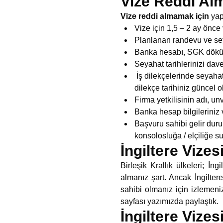
Vize Reddi Al
Vize reddi almamak için
yap
Vize için 1,5 – 2 ay önce
Planlanan randevu ve sey
Banka hesabı, SGK dökümü
Seyahat tarihlerinizi dav
İş dilekçelerinde seyahat 
dilekçe tarihiniz güncel o
Firma yetkilisinin adı, u
Banka hesap bilgileriniz 
Başvuru sahibi gelir duru
konsolosluğa / elçiliğe su
İngiltere Vizes
Birleşik Krallık ülkeleri; İn
almanız şart. Ancak İngilter
sahibi olmanız için izlemeni
sayfası yazımızda paylaştık.
İngiltere Vizes