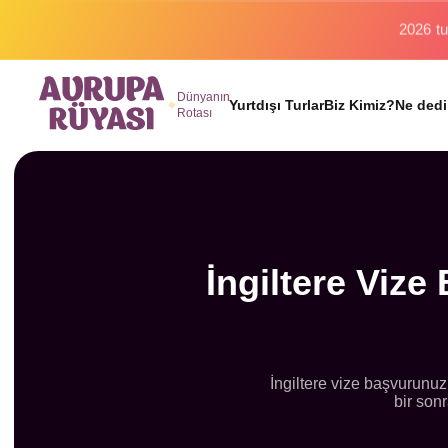
Binlerc
Dünyanın
Yurtdışı Turlar
Biz Kimiz?
Ne dedi
Rotası
İngiltere Vize
İngiltere vize başvurunuz
bir son