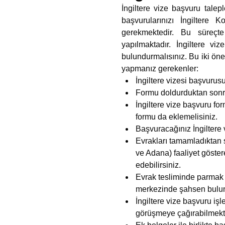
İngiltere vize başvuru talep
başvurularınızı İngiltere 
gerekmektedir. Bu süreçte
yapılmaktadır. İngiltere v
bulundurmalısınız. Bu iki ön
yapmanız gerekenler:
İngiltere vizesi başvurus
Formu doldurduktan sonra 
İngiltere vize başvuru fo
formu da eklemelisiniz.
Başvuracağınız İngiltere
Evrakları tamamladıktan s
ve Adana) faaliyet göster
edebilirsiniz.
Evrak tesliminde parmak i
merkezinde şahsen bulu
İngiltere vize başvuru iş
görüşmeye çağırabilmekte