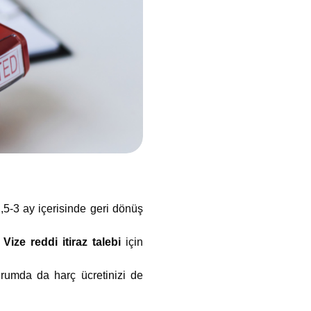
,5-3 ay içerisinde geri dönüş
.
Vize reddi itiraz talebi
için
urumda da harç ücretinizi de