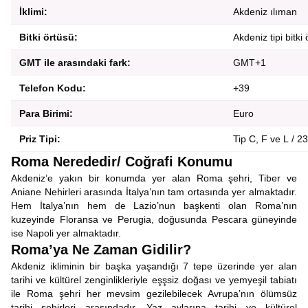
İklimi:
Akdeniz ılıman
Bitki örtüsü:
Akdeniz tipi bitki
GMT ile arasındaki fark:
GMT+1
Telefon Kodu:
+39
Para Birimi:
Euro
Priz Tipi:
Tip C, F ve L / 2
Roma Nerededir/ Coğrafi Konumu
Akdeniz’e yakın bir konumda yer alan Roma şehri, Tiber ve
Aniane Nehirleri arasında İtalya’nın tam ortasında yer almaktadır.
Hem İtalya’nın hem de Lazio’nun başkenti olan Roma’nın
kuzeyinde Floransa ve Perugia, doğusunda Pescara güneyinde
ise Napoli yer almaktadır.
Roma’ya Ne Zaman Gidilir?
Akdeniz ikliminin bir başka yaşandığı 7 tepe üzerinde yer alan
tarihi ve kültürel zenginlikleriyle eşşsiz doğası ve yemyeşil tabiatı
ile Roma şehri her mevsim gezilebilecek Avrupa’nın ölümsüz
tarihi şehirleri arasındadır. Yaz aylarına tarihi ve kültürel