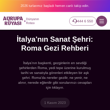
2026 turlarımız başladı hemen canlı takip edin.
Dünyanın
444 6 550
Rotası
İtalya'nın Sanat Şehri:
Roma Gezi Rehberi
İtalya'nın başkenti, gezginlerin en sevdiği
şehirlerden Roma, yedi tepe üzerine kurulmuş
tarihi ve sanatıyla görenleri etkileyen bir aşk
şehri. Roma'da nereler gezilir, ne yenir, ne
alınır, nerede eğlenilir gibi sorularınızı cevapları
için tıklayın.
1 Kasım 2023