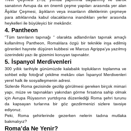
sanatının Avrupa da en önemli çeşme yapıları arasında yer alan
Âşıklar Çeşmesi, âşıkların veya insanların dileklerinin çeşmeye
para attıklarında kabul olacaklarına inandıkları yerler arasında
heykelleri ile büyüleyici bir mekândır.
4. Pantheon
“Tüm tanrıların tapınağı “ olarakta adlandırılan tapınak amaçlı
kullanılmış Pantheon, Romalılara özgü bir teknikle inşa edilmiş
görenleri hayrete düşüren kubbesi ve Marcus Agrippa’ya yazılmış
üzerindeki yazı ile gizemini koruyan tapınaktır.
5. İspanyol Merdivenleri
300 yıllık tarihiyle günümüzde kalabalık toplukların toplanma ve
sohbet edip fotoğraf çekilme mekânı olan İspanyol Merdivenleri
yerel halk ile sosyalleşmenin adresi.
Sizlerde Roma gezisinde gezilip görülmesi gereken birçok mimari
yapı, müze ve tapınakları yakından görme fırsatına sahip olmak
için Avrupa Rüyasının yurtdışına düzenlediği Roma şehri turunu
da kapsayan turlarına bir göz gezdirmenizi sizlere tavsiye
ediyoruz.
Peki, Roma şehirlerinde gezerken nelerin tadına mutlaka
bakmalıyız?
Roma’da Ne Yenir?