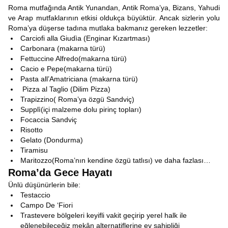
Roma mutfağında Antik Yunandan, Antik Roma’ya, Bizans, Yahudi
ve Arap mutfaklarının etkisi oldukça büyüktür. Ancak sizlerin yolu
Roma’ya düşerse tadına mutlaka bakmanız gereken lezzetler:
Carciofi alla Giudìa (Enginar Kızartması)
Carbonara (makarna türü)
Fettuccine Alfredo(makarna türü)
Cacio e Pepe(makarna türü)
Pasta all’Amatriciana (makarna türü)
Pizza al Taglio (Dilim Pizza)
Trapizzino( Roma’ya özgü Sandviç)
Supplì(içi malzeme dolu pirinç topları)
Focaccia Sandviç
Risotto
Gelato (Dondurma)
Tiramisu
Maritozzo(Roma’nın kendine özgü tatlısı) ve daha fazlası…
Roma’da Gece Hayatı
Ünlü düşünürlerin bile:
Testaccio
Campo De ‘Fiori
Trastevere bölgeleri keyifli vakit geçirip yerel halk ile
eğlenebileceğiz mekân alternatiflerine ev sahipliği