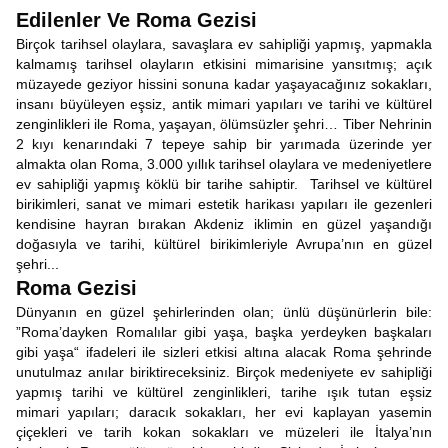
Edilenler Ve Roma Gezisi
Birçok tarihsel olaylara, savaşlara ev sahipliği yapmış, yapmakla
kalmamış tarihsel olayların etkisini mimarisine yansıtmış; açık
müzayede geziyor hissini sonuna kadar yaşayacağınız sokakları,
insanı büyüleyen eşsiz, antik mimari yapıları ve tarihi ve kültürel
zenginlikleri ile Roma, yaşayan, ölümsüzler şehri… Tiber Nehrinin
2 kıyı kenarındaki 7 tepeye sahip bir yarımada üzerinde yer
almakta olan Roma, 3.000 yıllık tarihsel olaylara ve medeniyetlere
ev sahipliği yapmış köklü bir tarihe sahiptir. Tarihsel ve kültürel
birikimleri, sanat ve mimari estetik harikası yapıları ile gezenleri
kendisine hayran bırakan Akdeniz iklimin en güzel yaşandığı
doğasıyla ve tarihi, kültürel birikimleriyle Avrupa’nın en güzel
şehri...
Roma Gezisi
Dünyanın en güzel şehirlerinden olan; ünlü düşünürlerin bile:
”Roma’dayken Romalılar gibi yaşa, başka yerdeyken başkaları
gibi yaşa“ ifadeleri ile sizleri etkisi altına alacak Roma şehrinde
unutulmaz anılar biriktireceksiniz. Birçok medeniyete ev sahipliği
yapmış tarihi ve kültürel zenginlikleri, tarihe ışık tutan eşsiz
mimari yapıları; daracık sokakları, her evi kaplayan yasemin
çiçekleri ve tarih kokan sokakları ve müzeleri ile İtalya’nın