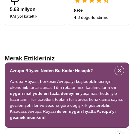
5.63 milyon
8B+
KM yol katettik.
4.8 değerlendirme
Merak Ettikleriniz
Avrupa Rüyası Neden Bu Kadar Hesaplı?
Avrupa Rüyası, herkesin Avrupa’yı keşfedebilmesi için
ekonomik turlar sunar. Tüm rotalarımız, katılımcıların
en
uygun maliyetle en fazla deneyimi
yaşaması hedefiyle
hazırlanır. Tur ücretleri; toplam tur süresi, konaklama sayısı,
gezilen şehirler ve sezona göre değişiklik gösterebilir.
Kısacası, Avrupa Rüyası ile
en uygun fiyatla Avrupa’yı
gezmek mümkün!