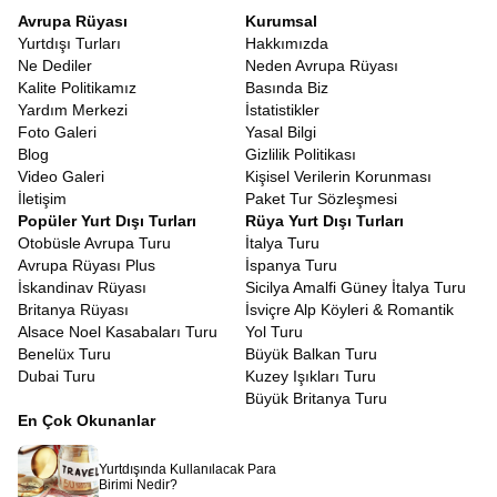
Avrupa Rüyası
Kurumsal
Yurtdışı Turları
Hakkımızda
Ne Dediler
Neden Avrupa Rüyası
Kalite Politikamız
Basında Biz
Yardım Merkezi
İstatistikler
Foto Galeri
Yasal Bilgi
Blog
Gizlilik Politikası
Video Galeri
Kişisel Verilerin Korunması
İletişim
Paket Tur Sözleşmesi
Popüler Yurt Dışı Turları
Rüya Yurt Dışı Turları
Otobüsle Avrupa Turu
İtalya Turu
Avrupa Rüyası Plus
İspanya Turu
İskandinav Rüyası
Sicilya Amalfi Güney İtalya Turu
Britanya Rüyası
İsviçre Alp Köyleri & Romantik
Alsace Noel Kasabaları Turu
Yol Turu
Benelüx Turu
Büyük Balkan Turu
Dubai Turu
Kuzey Işıkları Turu
Büyük Britanya Turu
En Çok Okunanlar
Yurtdışında Kullanılacak Para
Birimi Nedir?