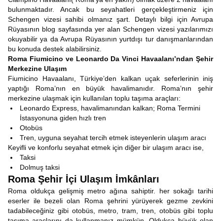
bulunmaktadır. Ancak bu seyahatleri gerçekleştirmeniz için
Schengen vizesi sahibi olmanız şart. Detaylı bilgi için Avrupa
Rüyasının blog sayfasında yer alan Schengen vizesi yazılarımızı
okuyabilir ya da Avrupa Rüyasının yurtdışı tur danışmanlarından
bu konuda destek alabilirsiniz.
Roma Fiumicino ve Leonardo Da Vinci Havaalanı’ndan Şehir
Merkezine Ulaşım
Fiumicino Havaalanı, Türkiye’den kalkan uçak seferlerinin iniş
yaptığı Roma’nın en büyük havalimanıdır. Roma’nın şehir
merkezine ulaşmak için kullanılan toplu taşıma araçları:
Leonardo Express, havalimanından kalkan; Roma Termini
İstasyonuna giden hızlı tren
Otobüs
Tren, uyguna seyahat tercih etmek isteyenlerin ulaşım aracı
Keyifli ve konforlu seyahat etmek için diğer bir ulaşım aracı ise,
Taksi
Dolmuş taksi
Roma Şehir İçi Ulaşım İmkânları
Roma oldukça gelişmiş metro ağına sahiptir. her sokağı tarihi
eserler ile bezeli olan Roma şehrini yürüyerek gezme zevkini
tadabileceğiniz gibi otobüs, metro, tram, tren, otobüs gibi toplu
taşıma araçlarını da kullanmanız mümkün. Oldukça büyük olan