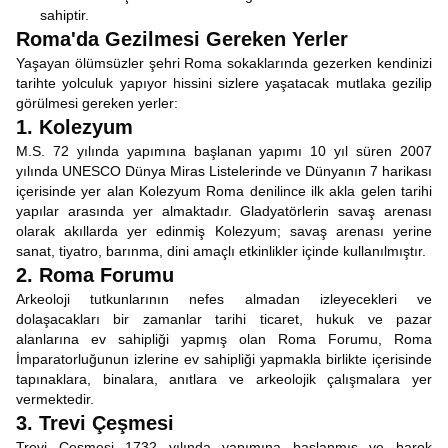
sahiptir.
Roma'da Gezilmesi Gereken Yerler
Yaşayan ölümsüzler şehri Roma sokaklarında gezerken kendinizi
tarihte yolculuk yapıyor hissini sizlere yaşatacak mutlaka gezilip
görülmesi gereken yerler:
1. Kolezyum
M.S. 72 yılında yapımına başlanan yapımı 10 yıl süren 2007
yılında UNESCO Dünya Miras Listelerinde ve Dünyanın 7 harikası
içerisinde yer alan Kolezyum Roma denilince ilk akla gelen tarihi
yapılar arasında yer almaktadır. Gladyatörlerin savaş arenası
olarak akıllarda yer edinmiş Kolezyum; savaş arenası yerine
sanat, tiyatro, barınma, dini amaçlı etkinlikler içinde kullanılmıştır.
2. Roma Forumu
Arkeoloji tutkunlarının nefes almadan izleyecekleri ve
dolaşacakları bir zamanlar tarihi ticaret, hukuk ve pazar
alanlarına ev sahipliği yapmış olan Roma Forumu, Roma
İmparatorluğunun izlerine ev sahipliği yapmakla birlikte içerisinde
tapınaklara, binalara, anıtlara ve arkeolojik çalışmalara yer
vermektedir.
3. Trevi Çeşmesi
Trevi Çeşmesi 1732 yılında yapımına başlanmış ve barok