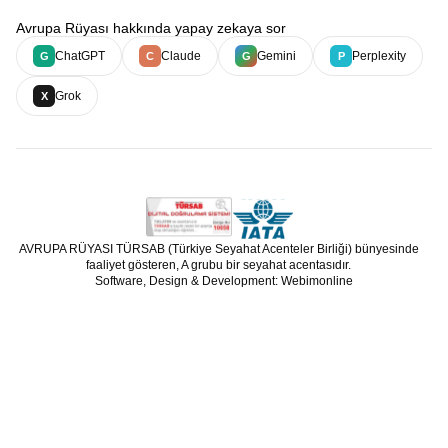
Avrupa Rüyası hakkında yapay zekaya sor
ChatGPT
Claude
Gemini
Perplexity
G
C
G
P
Grok
X
AVRUPA RÜYASI TÜRSAB (Türkiye Seyahat Acenteler Birliği) bünyesinde
faaliyet gösteren, A grubu bir seyahat acentasıdır.
Software, Design & Development: Webimonline