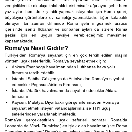
zenginlikleri ile oldukça kalabalık turist misafir ağırlayan şehir hem
yaz ayları hem de kış tatili yapmak isteyenler için Roma şehri;
büyüleyici görüntülere ev sahipliği yapmaktadır. Eğer kalabalık
olmayan bir zaman diliminde Roma şehrini gezmek arzusu
içerisinde iseniz İlkbahar ve sonbahar ayları da sizlere
Roma
gezisi
için en uygun tavsiye verebileceğimiz mevsimleri
kapsamaktadır.
Roma’ya Nasıl Gidilir?
Türkiye’den Roma’ya seyahat için en çok tercih edilen ulaşım
yöntemi uçak seferleridir. Roma’ya seyahat etmek için:
Ankara Esenboğa havalimanından Lufthansa hava yolu
firmasını tercih edebilir
İstanbul Sabiha Gökçen ya da Antalya’dan Roma’ya seyahat
edecekler Pegasus Airlines Firmasını,
İstanbul Atatürk havalimanında seyahat edecekler Alitalia
firmasını
Kayseri, Malatya, Diyarbakır gibi şehirlerimizden Roma’ya
seyahat etmek isteyen vatandaşlarımız ise THY uçuş
seferlerinden yararlanabilmektedir.
Roma’ya gerçekleştirilen uçak seferleri sonrası Roma’da
Leonardo da Vinci- Fiumicino( en işlek olan havalimanı) ve Roma
Ciampino Havaalanı( Roma’ya en yakın) olmak üzere 2 havaalanı