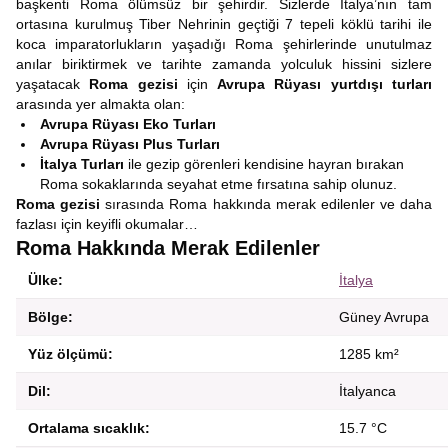
başkenti Roma ölümsüz bir şehirdir. Sizlerde İtalya’nın tam
ortasına kurulmuş Tiber Nehrinin geçtiği 7 tepeli köklü tarihi ile
koca imparatorlukların yaşadığı Roma şehirlerinde unutulmaz
anılar biriktirmek ve tarihte zamanda yolculuk hissini sizlere
yaşatacak
Roma gezisi
için
Avrupa Rüyası yurtdışı turları
arasında yer almakta olan:
Avrupa Rüyası Eko Turları
Avrupa Rüyası Plus Turları
İtalya Turları
ile gezip görenleri kendisine hayran bırakan
Roma sokaklarında seyahat etme fırsatına sahip olunuz.
Roma gezisi
sırasında Roma hakkında merak edilenler ve daha
fazlası için keyifli okumalar…
Roma Hakkında Merak Edilenler
Ülke:
İtalya
Bölge:
Güney Avrupa
Yüz ölçümü:
1285 km²
Dil:
İtalyanca
Ortalama sıcaklık:
15.7 °C