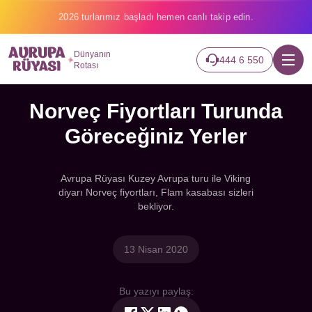
2026 turlarımız başladı hemen canlı takip edin.
Dünyanın
444 6 550
Rotası
Norveç Fiyortları Turunda
Göreceğiniz Yerler
Avrupa Rüyası Kuzey Avrupa turu ile Viking
diyarı Norveç fiyortları, Flam kasabası sizleri
bekliyor.
13 Nisan 2020
Bu yazıyı paylaş: