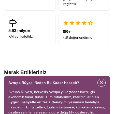
keşfettik.
5.63 milyon
8B+
KM yol katettik.
4.8 değerlendirme
Merak Ettikleriniz
Avrupa Rüyası Neden Bu Kadar Hesaplı?
Avrupa Rüyası, herkesin Avrupa’yı keşfedebilmesi için
ekonomik turlar sunar. Tüm rotalarımız, katılımcıların
en
uygun maliyetle en fazla deneyimi
yaşaması hedefiyle
hazırlanır. Tur ücretleri; toplam tur süresi, konaklama sayısı,
gezilen şehirler ve sezona göre değişiklik gösterebilir.