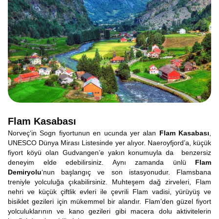
Flam Kasabası
Norveç‘in Sogn fiyortunun en ucunda yer alan
Flam Kasabası
,
UNESCO Dünya Mirası Listesinde yer alıyor. Naeroyfjord’a, küçük
fiyort köyü olan Gudvangen’e yakın konumuyla da benzersiz
deneyim elde edebilirsiniz. Aynı zamanda ünlü
Flam
Demiryolu
‘nun başlangıç ve son istasyonudur. Flamsbana
treniyle yolculuğa çıkabilirsiniz. Muhteşem dağ zirveleri, Flam
nehri ve küçük çiftlik evleri ile çevrili Flam vadisi, yürüyüş ve
bisiklet gezileri için mükemmel bir alandır. Flam’den güzel fiyort
yolculuklarının ve kano gezileri gibi macera dolu aktivitelerin