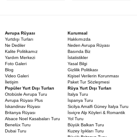
Avrupa Rüyası
Kurumsal
Yurtdışı Turları
Hakkımızda
Ne Dediler
Neden Avrupa Rüyası
Kalite Politikamız
Basında Biz
Yardım Merkezi
İstatistikler
Foto Galeri
Yasal Bilgi
Blog
Gizlilik Politikası
Video Galeri
Kişisel Verilerin Korunması
İletişim
Paket Tur Sözleşmesi
Popüler Yurt Dışı Turları
Rüya Yurt Dışı Turları
Otobüsle Avrupa Turu
İtalya Turu
Avrupa Rüyası Plus
İspanya Turu
İskandinav Rüyası
Sicilya Amalfi Güney İtalya Turu
Britanya Rüyası
İsviçre Alp Köyleri & Romantik
Alsace Noel Kasabaları Turu
Yol Turu
Benelüx Turu
Büyük Balkan Turu
Dubai Turu
Kuzey Işıkları Turu