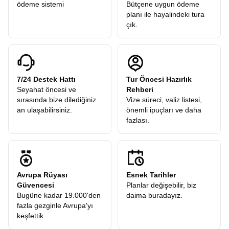
ödeme sistemi
Bütçene uygun ödeme
planı ile hayalindeki tura
çık.
7/24 Destek Hattı
Tur Öncesi Hazırlık
Seyahat öncesi ve
Rehberi
sırasında bize dilediğiniz
Vize süreci, valiz listesi,
an ulaşabilirsiniz.
önemli ipuçları ve daha
fazlası.
Avrupa Rüyası
Esnek Tarihler
Güvencesi
Planlar değişebilir, biz
Bugüne kadar 19.000'den
daima buradayız.
fazla gezginle Avrupa'yı
keşfettik.