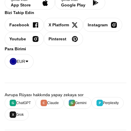
App Store
Google Play
Bizi Takip Edin
Facebook
X Platform
Instagram
Youtube
Pinterest
Para Birimi
EUR
Avrupa Rüyası hakkında yapay zekaya sor
ChatGPT
Claude
Gemini
Perplexity
G
C
G
P
Grok
X