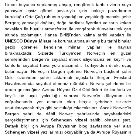
Liman boyunca sıralanmış ahşap, rengârenk tarihi evlerin suya
yansıyan eşsiz görsel şovlarıyla şirin balıkçı pazarlarının
kurulduğu Orta Çağ ruhunun yaşadığı ve yaşatıldığı masalsı şehir
Bergen; yemyeşil dağları, doğa harikası fiyortları ve tarih kokan
sokakları ile büyülü atmosferleri ile rengârenk dünyaları tek çatı
altında toplamıştır. Hansa Birliği’nden kalma tarihi yapıları ile
UNESCO Dünya Mirası
ile koruma altına alınmış bu tarihi binalar
gezip görenleri kendisine mimari yapıları ile hayran
bırakmaktadır. Sizlerde Türkiye’den Norveç’in en güzel
şehirlerinden Bergen’e seyahat etmek istiyorsanız en keyifli ve
konforlu seyahat hava yolu ulaşımıdır. Türkiye’den direkt uçuş
bulunmayan Norveç’in Bergen şehrine Norveç’in başkent şehri
Oslo üzerinden şehre aktarmalı uçuşlarla Bergen Fresland
Havalimanında seyahat etmeniz mümkün. Norveç şehirlerini bir
arada gezeceğiniz Avrupa Rüyası Özel Otobüsleri ile konforlu ve
keyifli bir uçak yolculuğu sonrası Norveç’in dünyanın en
coğrafyasında yer almakta olan birçok şehrinde sizlerde
unutulmayacak rüya gibi yolculuğa çıkacaksınız. Ancak Norveç’in
Bergen şehri de dâhil Norveç şehrilerinde seyahatlerinizi
gerçekleştirmeniz için
Schengen vizesi
sahibi olmanız şart.
Detaylı bilgi için Avrupa Rüyasının blog sayfasında yer alan
Schengen vizesi
yazılarımızı okuyabilir ya da Avrupa Rüyasının