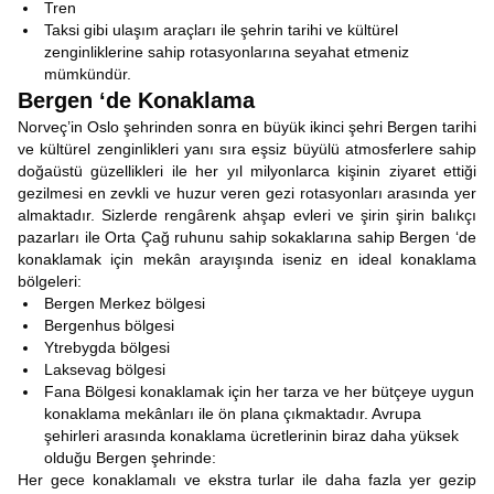
Tren
Taksi gibi ulaşım araçları ile şehrin tarihi ve kültürel
zenginliklerine sahip rotasyonlarına seyahat etmeniz
mümkündür.
Bergen ‘de Konaklama
Norveç’in Oslo şehrinden sonra en büyük ikinci şehri Bergen tarihi
ve kültürel zenginlikleri yanı sıra eşsiz büyülü atmosferlere sahip
doğaüstü güzellikleri ile her yıl milyonlarca kişinin ziyaret ettiği
gezilmesi en zevkli ve huzur veren gezi rotasyonları arasında yer
almaktadır. Sizlerde rengârenk ahşap evleri ve şirin şirin balıkçı
pazarları ile Orta Çağ ruhunu sahip sokaklarına sahip Bergen ‘de
konaklamak için mekân arayışında iseniz en ideal konaklama
bölgeleri:
Bergen Merkez bölgesi
Bergenhus bölgesi
Ytrebygda bölgesi
Laksevag bölgesi
Fana Bölgesi konaklamak için her tarza ve her bütçeye uygun
konaklama mekânları ile ön plana çıkmaktadır. Avrupa
şehirleri arasında konaklama ücretlerinin biraz daha yüksek
olduğu Bergen şehrinde:
Her gece konaklamalı ve ekstra turlar ile daha fazla yer gezip