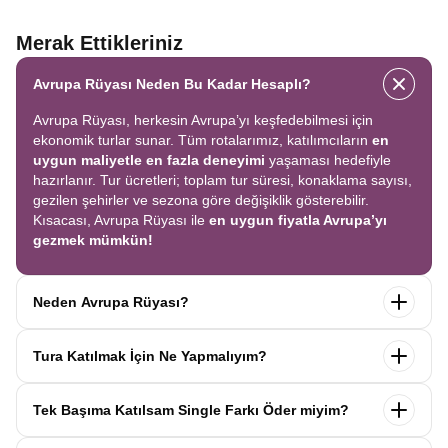
Merak Ettikleriniz
Avrupa Rüyası Neden Bu Kadar Hesaplı?
Avrupa Rüyası, herkesin Avrupa’yı keşfedebilmesi için
ekonomik turlar sunar. Tüm rotalarımız, katılımcıların
en
uygun maliyetle en fazla deneyimi
yaşaması hedefiyle
hazırlanır. Tur ücretleri; toplam tur süresi, konaklama sayısı,
gezilen şehirler ve sezona göre değişiklik gösterebilir.
Kısacası, Avrupa Rüyası ile
en uygun fiyatla Avrupa’yı
gezmek mümkün!
Neden Avrupa Rüyası?
Avrupa Rüyası ile ekonomik bir şekilde
tek seferde birçok
Tura Katılmak İçin Ne Yapmalıyım?
ülkeyi
keşfedin! Ekstra tur ücreti yok, tüm geziler fiyata
dahil.
Profesyonel kokartlı rehberler
,
konforlu oteller
ve
Tur sayfasındaki
“Başvuru Yap”
formunu doldurun ve
benzersiz rotalar
ile Avrupa’yı en keyifli şekilde yaşayın.
Tek Başıma Katılsam Single Farkı Öder miyim?
seyahat sözleşmesini
onaylayın.
İlk taksiti
ödediğinizde
kaydınız tamamlanır ve Avrupa Rüyası’yla yolculuğunuz
Hayır, ödemezsiniz. Avrupa Rüyası’nda tek başına