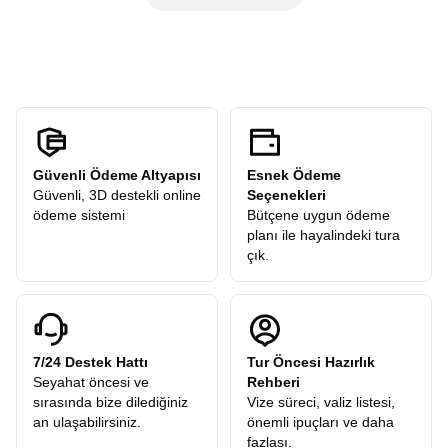
dahil”
anlayışıyla hareket eder ve sizden
hiçbir ekstra tur
öneriler alır ve sonrasında verilen
serbest zamanda
şehri
ücreti
talep etmez. Turlarımızdaki tüm ekstra geziler
kendi temponuzda deneyimleyebilirsiniz.
katılımcılarımıza hediye olarak dahildir.
Güvenli Ödeme Altyapısı
Esnek Ödeme
Güvenli, 3D destekli online
Seçenekleri
ödeme sistemi
Bütçene uygun ödeme
planı ile hayalindeki tura
çık.
7/24 Destek Hattı
Tur Öncesi Hazırlık
Seyahat öncesi ve
Rehberi
sırasında bize dilediğiniz
Vize süreci, valiz listesi,
an ulaşabilirsiniz.
önemli ipuçları ve daha
fazlası.