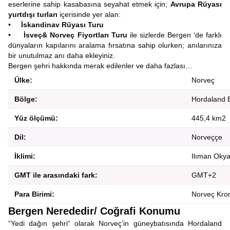
eserlerine sahip kasabasına seyahat etmek için;
Avrupa Rüyası
yurtdışı turları
içerisinde yer alan:
•
İskandinav Rüyası Turu
•
İsveç& Norveç Fiyortları Turu
ile sizlerde Bergen ‘de farklı
dünyaların kapılarını aralama fırsatına sahip olurken; anılarınıza
bir unutulmaz anı daha ekleyiniz.
Bergen şehri hakkında merak edilenler ve daha fazlası…
Ülke:
Norveç
Bölge:
Hordaland 
Yüz ölçümü:
445,4 km2
Dil:
Norveççe
İklimi:
Ilıman Okya
GMT ile arasındaki fark:
GMT+2
Para Birimi:
Norveç Kro
Bergen Nerededir/ Coğrafi Konumu
“Yedi dağın şehri“ olarak Norveç’in güneybatısında Hordaland