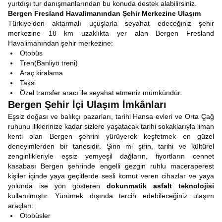
yurtdışı tur danışmanlarından bu konuda destek alabilirsiniz.
Bergen Fresland Havalimanından Şehir Merkezine Ulaşım
Türkiye’den aktarmalı uçuşlarla seyahat edeceğiniz şehir
merkezine 18 km uzaklıkta yer alan Bergen Fresland
Havalimanından şehir merkezine:
Otobüs
Tren(Banliyö treni)
Araç kiralama
Taksi
Özel transfer aracı ile seyahat etmeniz mümkündür.
Bergen Şehir İçi Ulaşım İmkânları
Eşsiz doğası ve balıkçı pazarları, tarihi Hansa evleri ve Orta Çağ
ruhunu iliklerinize kadar sizlere yaşatacak tarihi sokaklarıyla liman
kenti olan Bergen şehrini yürüyerek keşfetmek en güzel
deneyimlerden bir tanesidir. Şirin mi şirin, tarihi ve kültürel
zenginlikleriyle eşsiz yemyeşil dağların, fiyortların cennet
kasabası Bergen şehrinde engelli gezgin ruhlu maceraperest
kişiler içinde yaya geçitlerde sesli komut veren cihazlar ve yaya
yolunda ise yön gösteren
dokunmatik asfalt teknolojisi
kullanılmıştır. Yürümek dışında tercih edebileceğiniz ulaşım
araçları:
Otobüsler