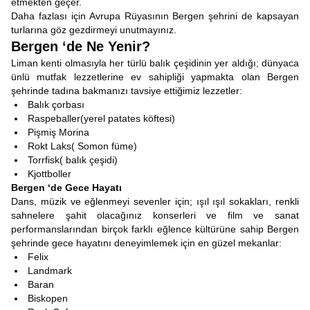
etmekten geçer.
Daha fazlası için Avrupa Rüyasının Bergen şehrini de kapsayan
turlarına göz gezdirmeyi unutmayınız.
Bergen ‘de Ne Yenir?
Liman kenti olmasıyla her türlü balık çeşidinin yer aldığı; dünyaca
ünlü mutfak lezzetlerine ev sahipliği yapmakta olan Bergen
şehrinde tadına bakmanızı tavsiye ettiğimiz lezzetler:
Balık çorbası
Raspeballer(yerel patates köftesi)
Pişmiş Morina
Rokt Laks( Somon füme)
Torrfisk( balık çeşidi)
Kjottboller
Bergen ‘de Gece Hayatı
Dans, müzik ve eğlenmeyi sevenler için; ışıl ışıl sokakları, renkli
sahnelere şahit olacağınız konserleri ve film ve sanat
performanslarından birçok farklı eğlence kültürüne sahip Bergen
şehrinde gece hayatını deneyimlemek için en güzel mekanlar:
Felix
Landmark
Baran
Biskopen