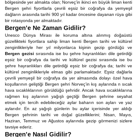
bölgesinde yer almakta olan; Norveç’in ikinci en büyük liman kenti
Bergen şehri fiyortlarla çevrili eşsiz bir coğrafya da yemyeşil
dağların arasında tarihi 900 yıl kadar öncesine dayanan rüya gibi
bir rotasyonda yer almaktadır.
Bergen’e Ne Zaman Gidilir?
Unesco Dünya Mirası ile koruma altına alınmış doğaüstü
güzellikteki fiyortlara sahip liman kenti Bergen tarihi ve kültürel
zenginlikleriyle her yıl milyonlarca kişinin gezip gördüğü ve
Bergen gezisi
sırasında ise bu şehre hayranlıkları dile getirdiği
eşsiz bir coğrafya da tarihi ve kültürel gezisi sırasında ise bu
şehre hayranlıkları dile getirdiği eşsiz bir coğrafya da; tarihi ve
kültürel zenginlikleriyle elmas gibi parlamaktadır. Eşsiz dağlarla
çevrili yemyeşil bir coğrafya da yer almasında dolayı özel hava
koşullarının geliştiği Bergen şehri Norveç’in kış aylarında n sıcak
hava sıcaklıklarının görüldüğü şehridir. Ancak hava sıcaklıklarına
rağmen kış aylarının yağışlı geçtiği Bergen şehrine seyahat
etmek için tercih edebileceğiz aylar baharın son ayları ve yaz
aylarıdır. En az yağışlı günlerin bu aylar içerisinde yer aldığı
Bergen şehrinin tarihi ve doğal güzelliklerini; Nisan, Mayıs,
Haziran, Temmuz ve Ağustos aylarında gezip görmenizi sizlere
tavsiye ederiz.
Bergen’e Nasıl Gidilir?