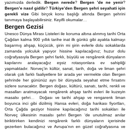
yazımızda derledik.
Bergen nerede
?
Bergen ’de ne yenir
?
Bergen’e nasıl gidilir
?
Türkiye’den Bergen şehri seyahati için
gerekli vize
Gibi birçok konu başlığı altında Bergen şehrini
tanımaya başlayabilirsiniz. Keyifli okumalar…
Bergen Gezisi
Unesco Dünya Mirası Listeleri ile koruma altına alınmış tarihi Orta
Çağdan kalma 900 yıllık tarihe inat ilk günkü gibi ayakta kalmayı
başarmış ahşap, küçücük, şirin mi şirin evlerle dolu sokaklarda
zamanda yolculuk yapıyor hissine kapılacağınız; huzur dolu
coğrafyasıyla Bergen şehri farklı, büyülü ve rengârenk dünyaların
kapılarını aralayacağız eşsiz rotasyonlara ev sahipliği
yapmaktadır. Norveç’in kültür, sanat, tarih, doğa ve liman şehri
olarak çok farklı faaliyetlere bir arada yer vermekte olan Bergen
şehrinde her gününüz ayrı bir dünyada seyahat etme fırsatını
sizlere sunacaktır. Bergen doğası, kültürü, sanatı, tarihi, renkli ve
masalları aratmayacak rengârenk ahşap tarihi evleri ile kuzeyin
masalsı şehri… Doğası ve tarihi ahşap ve rengarenk liman
boyunca inci gibi dizilmiş Hansa evleri, doğa harikası fiyortları,
Orta Çağda geziyor hissine kapılacağınız tarihi sokakları ile
Norveç ülkesinin masalsı şehri Bergen ‘de unutulmaz anılar
biriktirirken kendinizi rengârenk farklı dünyaların içerisinde
gezerken bulacağınız ve Avrupa’nın en güzel coğrafyasına ve