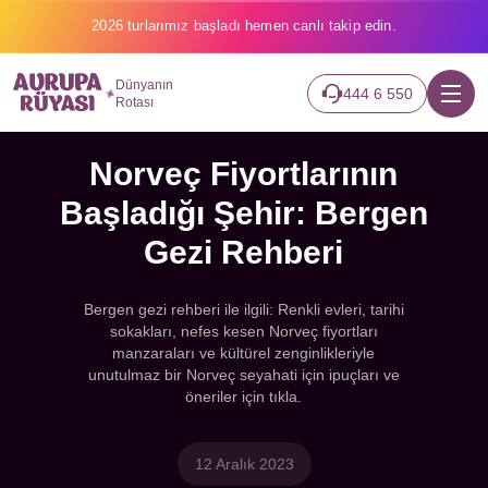
2026 turlarımız başladı hemen canlı takip edin.
Dünyanın
444 6 550
Rotası
Norveç Fiyortlarının
Başladığı Şehir: Bergen
Gezi Rehberi
Bergen gezi rehberi ile ilgili: Renkli evleri, tarihi
sokakları, nefes kesen Norveç fiyortları
manzaraları ve kültürel zenginlikleriyle
unutulmaz bir Norveç seyahati için ipuçları ve
öneriler için tıkla.
12 Aralık 2023