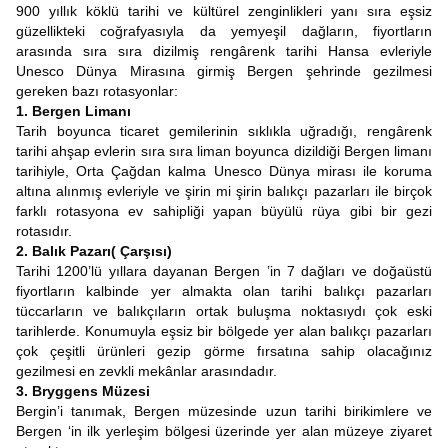
900 yıllık köklü tarihi ve kültürel zenginlikleri yanı sıra eşsiz
güzellikteki coğrafyasıyla da yemyeşil dağların, fiyortların
arasında sıra sıra dizilmiş rengârenk tarihi Hansa evleriyle
Unesco Dünya Mirasına girmiş Bergen şehrinde gezilmesi
gereken bazı rotasyonlar:
1. Bergen Limanı
Tarih boyunca ticaret gemilerinin sıklıkla uğradığı, rengârenk
tarihi ahşap evlerin sıra sıra liman boyunca dizildiği Bergen limanı
tarihiyle, Orta Çağdan kalma Unesco Dünya mirası ile koruma
altına alınmış evleriyle ve şirin mi şirin balıkçı pazarları ile birçok
farklı rotasyona ev sahipliği yapan büyülü rüya gibi bir gezi
rotasıdır.
2. Balık Pazarı( Çarşısı)
Tarihi 1200’lü yıllara dayanan Bergen ’in 7 dağları ve doğaüstü
fiyortların kalbinde yer almakta olan tarihi balıkçı pazarları
tüccarların ve balıkçıların ortak buluşma noktasıydı çok eski
tarihlerde. Konumuyla eşsiz bir bölgede yer alan balıkçı pazarları
çok çeşitli ürünleri gezip görme fırsatına sahip olacağınız
gezilmesi en zevkli mekânlar arasındadır.
3. Bryggens Müzesi
Bergin’i tanımak, Bergen müzesinde uzun tarihi birikimlere ve
Bergen ‘in ilk yerleşim bölgesi üzerinde yer alan müzeye ziyaret