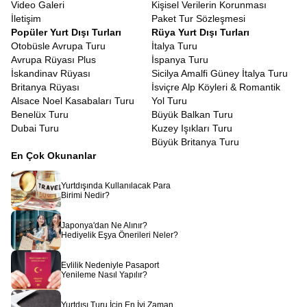
Video Galeri
Kişisel Verilerin Korunması
İletişim
Paket Tur Sözleşmesi
Popüler Yurt Dışı Turları
Rüya Yurt Dışı Turları
Otobüsle Avrupa Turu
İtalya Turu
Avrupa Rüyası Plus
İspanya Turu
İskandinav Rüyası
Sicilya Amalfi Güney İtalya Turu
Britanya Rüyası
İsviçre Alp Köyleri & Romantik
Alsace Noel Kasabaları Turu
Yol Turu
Benelüx Turu
Büyük Balkan Turu
Dubai Turu
Kuzey Işıkları Turu
Büyük Britanya Turu
En Çok Okunanlar
Yurtdışında Kullanılacak Para
Birimi Nedir?
Japonya'dan Ne Alınır?
Hediyelik Eşya Önerileri Neler?
Evlilik Nedeniyle Pasaport
Yenileme Nasıl Yapılır?
Yurtdışı Turu İçin En İyi Zaman