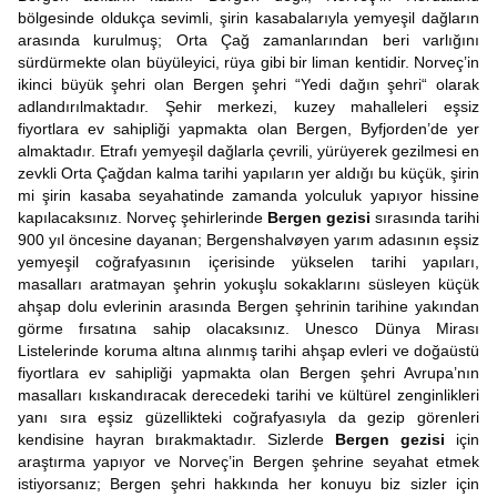
bölgesinde oldukça sevimli, şirin kasabalarıyla yemyeşil dağların
arasında kurulmuş; Orta Çağ zamanlarından beri varlığını
sürdürmekte olan büyüleyici, rüya gibi bir liman kentidir. Norveç’in
ikinci büyük şehri olan Bergen şehri “Yedi dağın şehri“ olarak
adlandırılmaktadır. Şehir merkezi, kuzey mahalleleri eşsiz
fiyortlara ev sahipliği yapmakta olan Bergen, Byfjorden’de yer
almaktadır. Etrafı yemyeşil dağlarla çevrili, yürüyerek gezilmesi en
zevkli Orta Çağdan kalma tarihi yapıların yer aldığı bu küçük, şirin
mi şirin kasaba seyahatinde zamanda yolculuk yapıyor hissine
kapılacaksınız. Norveç şehirlerinde
Bergen gezisi
sırasında tarihi
900 yıl öncesine dayanan; Bergenshalvøyen yarım adasının eşsiz
yemyeşil coğrafyasının içerisinde yükselen tarihi yapıları,
masalları aratmayan şehrin yokuşlu sokaklarını süsleyen küçük
ahşap dolu evlerinin arasında Bergen şehrinin tarihine yakından
görme fırsatına sahip olacaksınız. Unesco Dünya Mirası
Listelerinde koruma altına alınmış tarihi ahşap evleri ve doğaüstü
fiyortlara ev sahipliği yapmakta olan Bergen şehri Avrupa’nın
masalları kıskandıracak derecedeki tarihi ve kültürel zenginlikleri
yanı sıra eşsiz güzellikteki coğrafyasıyla da gezip görenleri
kendisine hayran bırakmaktadır. Sizlerde
Bergen gezisi
için
araştırma yapıyor ve Norveç’in Bergen şehrine seyahat etmek
istiyorsanız; Bergen şehri hakkında her konuyu biz sizler için