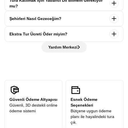
Tura Katılmak İçin Yabancı Dil Bilmem Gerekiyor
rahat ve güvenli bir deneyim yaşaması bizim için öncelik. Bu
aile ortamında
gerçekleşir. Tek başına katılsanız bile kısa
civarı cep harçlığı
yeterlidir. Tur öncesinde yol
mu?
nedenle anlayışınıza sığınıyoruz.
sürede yeni arkadaşlıklar kurar, birlikte keşfetmenin keyfini
danışmanlarımız size, yanınıza almanız gerekenleri içeren
Hayır, gerekmiyor. Avrupa Rüyası turlarında yabancı dil
yaşarsınız. Ayrıca size
yaşınıza ve profilinize uygun bir
“Bilin İstedik” listesini
iletecektir. Yurtdışında nakit Euro
Şehirleri Nasıl Gezeceğim?
bilme şartı yoktur. Tur boyunca
yabancı dil bilen
oda ve koltuk arkadaşı
eşleştirilir. Yani bu yolculukta asla
veya uluslararası geçerli kredi kartlarıyla da harcama
profesyonel kokartlı rehberlerimiz
size her şehirde eşlik
yalnız kalmazsınız!
yapabilirsiniz.
Avrupa Rüyası turlarında şehirleri
profesyonel kokartlı
eder ve ihtiyaç duyduğunuzda yardımcı olur. Günlük
Ekstra Tur Ücreti Öder miyim?
rehberlerimizle
gezersiniz. Her şehre varmadan önce
ifadeleri bilmeniz gezinizde kolaylık sağlar, ancak bilmeseniz
otobüste bilgilendirme yapılır, ardından rehber eşliğinde
de hiç sorun değil rehberlerimiz her adımda yanınızda!
Hayır, ödemezsiniz. Avrupa Rüyası,
“tüm ekstra turlar
şehir turu gerçekleştirilir. Tarihi yerleri gezer, rehberimizden
Yardım Merkezi
dahil”
anlayışıyla hareket eder ve sizden
hiçbir ekstra tur
öneriler alır ve sonrasında verilen
serbest zamanda
şehri
ücreti
talep etmez. Turlarımızdaki tüm ekstra geziler
kendi temponuzda deneyimleyebilirsiniz.
katılımcılarımıza hediye olarak dahildir.
Güvenli Ödeme Altyapısı
Esnek Ödeme
Güvenli, 3D destekli online
Seçenekleri
ödeme sistemi
Bütçene uygun ödeme
planı ile hayalindeki tura
çık.