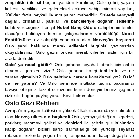
zenginlikleri ile sil baştan yeniden kurulmuş Oslo şehri; yaşam
kalitesi, yenilikçe ve geleneksel dokuya sahip mimari yapıları,
200’den fazla heykeli ile Avrupa’nın mabedidir. Sizlerde yemyeşil
dağları, ormanları, parkları ve bahçeleriyle doğanın seslerine
kulak vereceğiniz; her yıl
Nobel Barış Ödülü
sahiplerinin kimler
olacağını belirleyen komite çalışmalarının yürütüldüğü
Nobel
Enstitüsü
’ne ev sahipliği yapmakta olan
Norveç’in başkenti
Oslo şehri hakkında merak edilenleri bugünkü yazımızdan
okuyabilirsiniz. Oslo gezisi öncesi merak dilenleri sizler için bir
arada derledik.
Oslo’ ya nasıl gidilir
? Oslo şehrine seyahat etmek için sahip
olmamız gereken vize? Oslo şehrine hangi tarihlerde ve ne
zaman gitmeliyiz? Oslo şehrinde nerede konaklamalıyız?
Oslo’
da ne yapılır
? Ve Oslo şehrinde mutlaka tadına bakmanızı
tavsiye ettiğimiz lezzet serüvenini kendi deneyimlerimiz ışığında
sizler ile bugün paylaşıyoruz. Keyifli okumalar…
Oslo Gezi Rehberi
Avrupa’nın yaşam kalitesi en yüksek ülkeleri arasında yer almakta
olan
Norveç ülkesinin başkenti
Oslo; yemyeşil dağları, tepeleri,
parkları; masmavi gölleri ve denizleri ile şehrin gürültüsünden
kaçıp doğanın bizleri sarıp sarmaladığı bir yurtdışı seyahat
rotasıdır. Sizlerde yoğun bir iş temposundan kaçıp doğayla ve