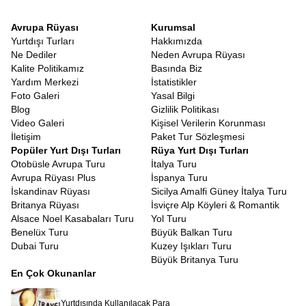
Avrupa Rüyası
Kurumsal
Yurtdışı Turları
Hakkımızda
Ne Dediler
Neden Avrupa Rüyası
Kalite Politikamız
Basında Biz
Yardım Merkezi
İstatistikler
Foto Galeri
Yasal Bilgi
Blog
Gizlilik Politikası
Video Galeri
Kişisel Verilerin Korunması
İletişim
Paket Tur Sözleşmesi
Popüler Yurt Dışı Turları
Rüya Yurt Dışı Turları
Otobüsle Avrupa Turu
İtalya Turu
Avrupa Rüyası Plus
İspanya Turu
İskandinav Rüyası
Sicilya Amalfi Güney İtalya Turu
Britanya Rüyası
İsviçre Alp Köyleri & Romantik
Alsace Noel Kasabaları Turu
Yol Turu
Benelüx Turu
Büyük Balkan Turu
Dubai Turu
Kuzey Işıkları Turu
Büyük Britanya Turu
En Çok Okunanlar
Yurtdışında Kullanılacak Para