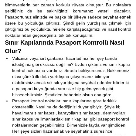
bilmeyenlerin her zaman korkulu rüyası olmuştur. Bu noktalara
geldiğiniz de ise sakinliğinizi korumanız yeterli olacaktır.
Pasaportunuz elinizde ve başka bir ülkeye sadece seyahat etmek
üzere bu yolculuğa çıktınız. Şimdi gelin yurtdışına çıkmak için
çıktığımız bu yolculukta, nelerle karşılaşacağımızı ve nasıl kontrol
noktalarından geçeceğimizi tek tek konuşalım:
Sınır Kapılarında Pasaport Kontrolü Nasıl
Olur?
Valizinizi veya sırt çantanızı hazırladınız her şey tamda
istediğiniz gibi eksizsiz değil mi? Evden çıktınız ve sınır kapısı
kontrol noktasına vardınız. Sırada bekliyorsunuz. Beklemeniz
olası çünkü ilk defa yurtdışına çıkıyorsanız bilmiyor
olabilirsiniz ancak sık sık yurtdışına seyahat edenler bilirler ki
o pasaport kuyruğunda sıra size hiç gelmeyecek gibi
hissedebilirsiniz. Şimdiden haberiniz olsun ona göre.
Pasaport kontrol noktaları sınır kapılarına göre farklılık
gösterebilir. Nasıl mı de dediğinizi duyar gibiyiz. Şöyle ki;
havalimanı sınır kapısı, karayolları sınır kapısı, demiryolları
sınır kapısı ve limanlardaki sınır kapıları gibi pasaport kontrol
noktalarından geçebilirsiniz. Bilmenizde fayda var şimdiden.
Her şeye sizleri hazırlamak ve seyahatiniz süresince