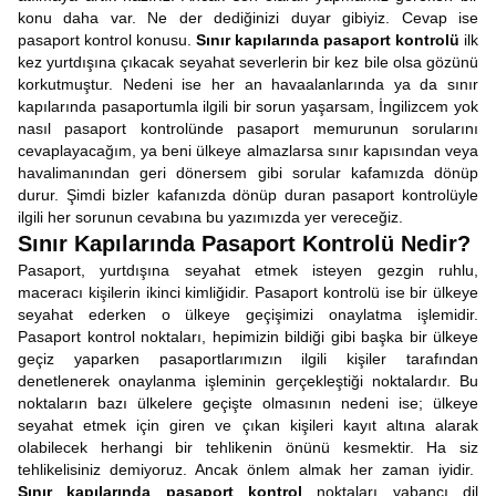
konu daha var. Ne der dediğinizi duyar gibiyiz. Cevap ise
pasaport kontrol konusu.
Sınır kapılarında pasaport kontrolü
ilk
kez yurtdışına çıkacak seyahat severlerin bir kez bile olsa gözünü
korkutmuştur. Nedeni ise her an havaalanlarında ya da sınır
kapılarında pasaportumla ilgili bir sorun yaşarsam, İngilizcem yok
nasıl pasaport kontrolünde pasaport memurunun sorularını
cevaplayacağım, ya beni ülkeye almazlarsa sınır kapısından veya
havalimanından geri dönersem gibi sorular kafamızda dönüp
durur. Şimdi bizler kafanızda dönüp duran pasaport kontrolüyle
ilgili her sorunun cevabına bu yazımızda yer vereceğiz.
Sınır Kapılarında Pasaport Kontrolü Nedir?
Pasaport, yurtdışına seyahat etmek isteyen gezgin ruhlu,
maceracı kişilerin ikinci kimliğidir. Pasaport kontrolü ise bir ülkeye
seyahat ederken o ülkeye geçişimizi onaylatma işlemidir.
Pasaport kontrol noktaları, hepimizin bildiği gibi başka bir ülkeye
geçiz yaparken pasaportlarımızın ilgili kişiler tarafından
denetlenerek onaylanma işleminin gerçekleştiği noktalardır. Bu
noktaların bazı ülkelere geçişte olmasının nedeni ise; ülkeye
seyahat etmek için giren ve çıkan kişileri kayıt altına alarak
olabilecek herhangi bir tehlikenin önünü kesmektir. Ha siz
tehlikelisiniz demiyoruz. Ancak önlem almak her zaman iyidir.
Sınır kapılarında pasaport kontrol
noktaları yabancı dil