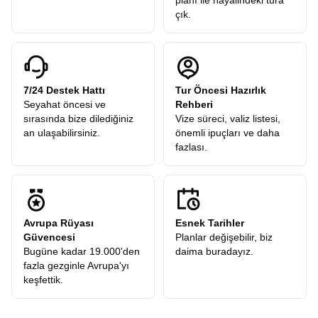
planı ile hayalindeki tura
çık.
7/24 Destek Hattı
Tur Öncesi Hazırlık
Seyahat öncesi ve
Rehberi
sırasında bize dilediğiniz
Vize süreci, valiz listesi,
an ulaşabilirsiniz.
önemli ipuçları ve daha
fazlası.
Avrupa Rüyası
Esnek Tarihler
Güvencesi
Planlar değişebilir, biz
Bugüne kadar 19.000'den
daima buradayız.
fazla gezginle Avrupa'yı
keşfettik.