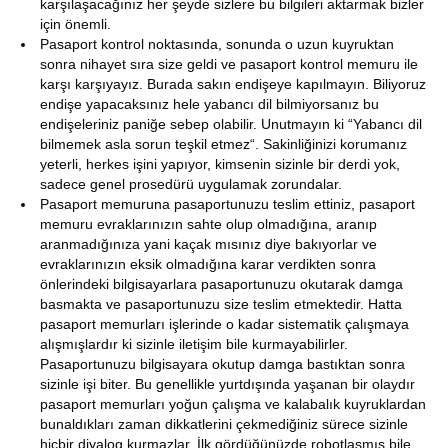
karşılaşacağınız her şeyde sizlere bu bilgileri aktarmak bizler
için önemli.
Pasaport kontrol noktasında, sonunda o uzun kuyruktan
sonra nihayet sıra size geldi ve pasaport kontrol memuru ile
karşı karşıyayız. Burada sakın endişeye kapılmayın. Biliyoruz
endişe yapacaksınız hele yabancı dil bilmiyorsanız bu
endişeleriniz paniğe sebep olabilir. Unutmayın ki “Yabancı dil
bilmemek asla sorun teşkil etmez“. Sakinliğinizi korumanız
yeterli, herkes işini yapıyor, kimsenin sizinle bir derdi yok,
sadece genel prosedürü uygulamak zorundalar.
Pasaport memuruna pasaportunuzu teslim ettiniz, pasaport
memuru evraklarınızın sahte olup olmadığına, aranıp
aranmadığınıza yani kaçak mısınız diye bakıyorlar ve
evraklarınızın eksik olmadığına karar verdikten sonra
önlerindeki bilgisayarlara pasaportunuzu okutarak damga
basmakta ve pasaportunuzu size teslim etmektedir. Hatta
pasaport memurları işlerinde o kadar sistematik çalışmaya
alışmışlardır ki sizinle iletişim bile kurmayabilirler.
Pasaportunuzu bilgisayara okutup damga bastıktan sonra
sizinle işi biter. Bu genellikle yurtdışında yaşanan bir olaydır
pasaport memurları yoğun çalışma ve kalabalık kuyruklardan
bunaldıkları zaman dikkatlerini çekmediğiniz sürece sizinle
hiçbir diyalog kurmazlar. İlk gördüğünüzde robotlaşmış bile