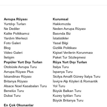
Avrupa Rüyası
Kurumsal
Yurtdışı Turları
Hakkımızda
Ne Dediler
Neden Avrupa Rüyası
Kalite Politikamız
Basında Biz
Yardım Merkezi
İstatistikler
Foto Galeri
Yasal Bilgi
Blog
Gizlilik Politikası
Video Galeri
Kişisel Verilerin Korunması
İletişim
Paket Tur Sözleşmesi
Popüler Yurt Dışı Turları
Rüya Yurt Dışı Turları
Otobüsle Avrupa Turu
İtalya Turu
Avrupa Rüyası Plus
İspanya Turu
İskandinav Rüyası
Sicilya Amalfi Güney İtalya Turu
Britanya Rüyası
İsviçre Alp Köyleri & Romantik
Alsace Noel Kasabaları Turu
Yol Turu
Benelüx Turu
Büyük Balkan Turu
Dubai Turu
Kuzey Işıkları Turu
Büyük Britanya Turu
En Çok Okunanlar