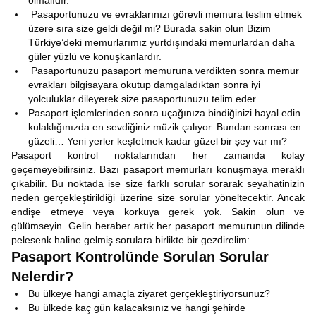
olmalıdır.
Pasaportunuzu ve evraklarınızı görevli memura teslim etmek
üzere sıra size geldi değil mi? Burada sakin olun Bizim
Türkiye’deki memurlarımız yurtdışındaki memurlardan daha
güler yüzlü ve konuşkanlardır.
Pasaportunuzu pasaport memuruna verdikten sonra memur
evrakları bilgisayara okutup damgaladıktan sonra iyi
yolculuklar dileyerek size pasaportunuzu telim eder.
Pasaport işlemlerinden sonra uçağınıza bindiğinizi hayal edin
kulaklığınızda en sevdiğiniz müzik çalıyor. Bundan sonrası en
güzeli… Yeni yerler keşfetmek kadar güzel bir şey var mı?
Pasaport kontrol noktalarından her zamanda kolay
geçemeyebilirsiniz. Bazı pasaport memurları konuşmaya meraklı
çıkabilir. Bu noktada ise size farklı sorular sorarak seyahatinizin
neden gerçekleştirildiği üzerine size sorular yöneltecektir. Ancak
endişe etmeye veya korkuya gerek yok. Sakin olun ve
gülümseyin. Gelin beraber artık her pasaport memurunun dilinde
pelesenk haline gelmiş sorulara birlikte bir gezdirelim:
Pasaport Kontrolünde Sorulan Sorular
Nelerdir?
Bu ülkeye hangi amaçla ziyaret gerçekleştiriyorsunuz?
Bu ülkede kaç gün kalacaksınız ve hangi şehirde