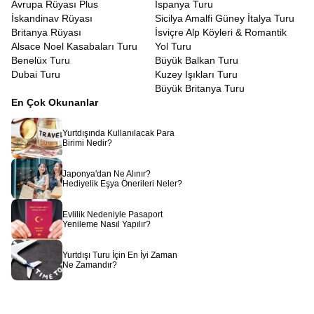
Avrupa Rüyası Plus
İspanya Turu
İskandinav Rüyası
Sicilya Amalfi Güney İtalya Turu
Britanya Rüyası
İsviçre Alp Köyleri & Romantik
Alsace Noel Kasabaları Turu
Yol Turu
Benelüx Turu
Büyük Balkan Turu
Dubai Turu
Kuzey Işıkları Turu
Büyük Britanya Turu
En Çok Okunanlar
Yurtdışında Kullanılacak Para
Birimi Nedir?
Japonya'dan Ne Alınır?
Hediyelik Eşya Önerileri Neler?
Evlilik Nedeniyle Pasaport
Yenileme Nasıl Yapılır?
Yurtdışı Turu İçin En İyi Zaman
Ne Zamandır?