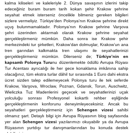
kalma kiliseleri ve kaleleriyle 2. Dünya savaşının izlerini takip
edeceğiniz buram buram tarih kokan şehir Krakow şehrine
seyahat etmek isterseniz öncelikle bilmeniz gereken bilgileri
sizlere vermeliyiz. Türkiye’den Polonya’nın Krakow şehrine direkt
uçuş bulunmamaktadır. Polonya’nın Krakow şehrine Varşova
şehri üzerinden aktarmalı olarak Krakow şehrine seyahat
gerçekleştirmeniz mümkün. Daha sonra ise Krakow şehir
merkezindeki tur şirketleri, Krakow’dan dolmuşlar, Krakow’un ana
tren garından kalkmakta tren ulaşımı ile seyahatlerinizi
gerçekleştirmeniz mümkün. Dilerseniz de;
Türkiye’nin en
kapsamlı Polonya Turu
nu düzenlemekte ödüllü Avrupa Rüyası
Tur Acentası ayrıcalığı ile her gece konaklama imkânına sahip
olacağınız, tüm ekstra turlar dâhil tur sırasında 1 Euro dahi ekstra
ücret sizden talep edilemeyecek Polonya turu ile tek seferde
Krakow, Varşova, Wroclaw, Poznan, Gdansk, Torun, Auschwitz,
Wieliczka Tuz Madenlerini geçecek ve seyahatlerinizi uçak
yolculuğu sonrası Profesyonel kokartlı rehber eşliğinde
gerçekleştirmenin konforunu deneyimleyeceksiniz. Ancak bu
seyahatleri gerçekleştirmeniz için
Schengen vizesi
sahibi
olmanız şart. Detaylı bilgi için Avrupa Rüyasının blog sayfasında
yer alan
Schengen vizesi
yazılarımızı okuyabilir ya da Avrupa
Rüyasının yurtdışı tur danışmanlarından bu konuda destek