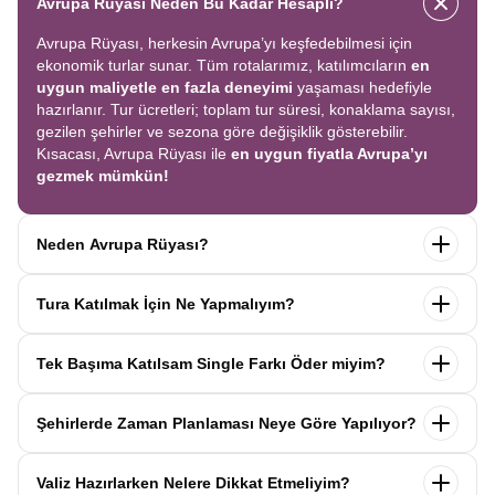
Avrupa Rüyası Neden Bu Kadar Hesaplı?
Avrupa Rüyası, herkesin Avrupa’yı keşfedebilmesi için
ekonomik turlar sunar. Tüm rotalarımız, katılımcıların
en
uygun maliyetle en fazla deneyimi
yaşaması hedefiyle
hazırlanır. Tur ücretleri; toplam tur süresi, konaklama sayısı,
gezilen şehirler ve sezona göre değişiklik gösterebilir.
Kısacası, Avrupa Rüyası ile
en uygun fiyatla Avrupa’yı
gezmek mümkün!
Neden Avrupa Rüyası?
Avrupa Rüyası ile ekonomik bir şekilde
tek seferde birçok
Tura Katılmak İçin Ne Yapmalıyım?
ülkeyi
keşfedin! Ekstra tur ücreti yok, tüm geziler fiyata
dahil.
Profesyonel kokartlı rehberler
,
konforlu oteller
ve
Tur sayfasındaki
“Başvuru Yap”
formunu doldurun ve
benzersiz rotalar
ile Avrupa’yı en keyifli şekilde yaşayın.
Tek Başıma Katılsam Single Farkı Öder miyim?
seyahat sözleşmesini
onaylayın.
İlk taksiti
ödediğinizde
kaydınız tamamlanır ve Avrupa Rüyası’yla yolculuğunuz
Hayır, ödemezsiniz. Avrupa Rüyası’nda tek başına
başlar!
Şehirlerde Zaman Planlaması Neye Göre Yapılıyor?
katıldığınızda
1000 Euro’ya varan single farkı
uygulanmaz.
Sizi, mesleğinize ve yaşınıza uygun bir
Avrupa Rüyası turlarındaki tüm zaman planlamaları,
uzman
katılımcı ile eşleştiririz; böylece
ek ücret ödemeden
Valiz Hazırlarken Nelere Dikkat Etmeliyim?
operasyon birimimiz tarafından önceden test edilip
en
konforlu bir şekilde seyahat edebilirsiniz.