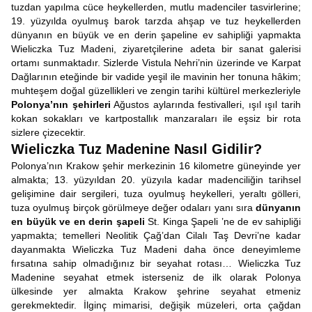
tuzdan yapılma cüce heykellerden, mutlu madenciler tasvirlerine;
19. yüzyılda oyulmuş barok tarzda ahşap ve tuz heykellerden
dünyanın en büyük ve en derin şapeline ev sahipliği yapmakta
Wieliczka Tuz Madeni, ziyaretçilerine adeta bir sanat galerisi
ortamı sunmaktadır. Sizlerde Vistula Nehri’nin üzerinde ve Karpat
Dağlarının eteğinde bir vadide yeşil ile mavinin her tonuna hâkim;
muhteşem doğal güzellikleri ve zengin tarihi kültürel merkezleriyle
Polonya’nın şehirleri
Ağustos aylarında festivalleri, ışıl ışıl tarih
kokan sokakları ve kartpostallık manzaraları ile eşsiz bir rota
sizlere çizecektir.
Wieliczka Tuz Madenine Nasıl Gidilir?
Polonya’nın Krakow şehir merkezinin 16 kilometre güneyinde yer
almakta; 13. yüzyıldan 20. yüzyıla kadar madenciliğin tarihsel
gelişimine dair sergileri, tuza oyulmuş heykelleri, yeraltı gölleri,
tuza oyulmuş birçok görülmeye değer odaları yanı sıra
dünyanın
en büyük ve en derin şapeli
St. Kinga Şapeli ’ne de ev sahipliği
yapmakta; temelleri Neolitik Çağ’dan Cilalı Taş Devri’ne kadar
dayanmakta Wieliczka Tuz Madeni daha önce deneyimleme
fırsatına sahip olmadığınız bir seyahat rotası… Wieliczka Tuz
Madenine seyahat etmek isterseniz de ilk olarak Polonya
ülkesinde yer almakta Krakow şehrine seyahat etmeniz
gerekmektedir. İlginç mimarisi, değişik müzeleri, orta çağdan