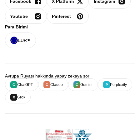
Facebook
X Platform
Instagram
Youtube
Pinterest
Para Birimi
EUR
Avrupa Rüyası hakkında yapay zekaya sor
ChatGPT
Claude
Gemini
Perplexity
G
C
G
P
Grok
X