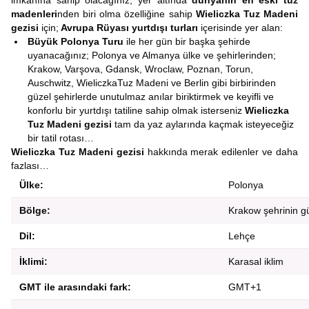
imkanına sahip olacağınız; yer altında
dünyanın en eski tuz
madenleri
nden biri olma özelliğine sahip
Wieliczka Tuz Madeni
gezisi
için;
Avrupa Rüyası yurtdışı turları
içerisinde yer alan:
Büyük Polonya Turu
ile her gün bir başka şehirde
uyanacağınız; Polonya ve Almanya ülke ve şehirlerinden;
Krakow, Varşova, Gdansk, Wroclaw, Poznan, Torun,
Auschwitz, WieliczkaTuz Madeni ve Berlin gibi birbirinden
güzel şehirlerde unutulmaz anılar biriktirmek ve keyifli ve
konforlu bir yurtdışı tatiline sahip olmak isterseniz
Wieliczka
Tuz Madeni gezisi
tam da yaz aylarında kaçmak isteyeceğiz
bir tatil rotası…
Wieliczka Tuz Madeni gezisi
hakkında merak edilenler ve daha
fazlası…
Ülke:
Polonya
Bölge:
Krakow şehrinin g
Dil:
Lehçe
İklimi:
Karasal iklim
GMT ile arasındaki fark:
GMT+1