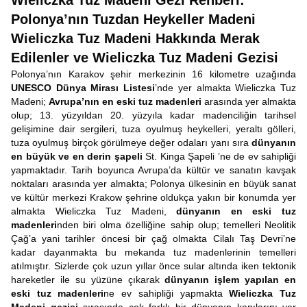
Wieliczka Tuz Madeni Gezi Rehberi:
Polonya’nın Tuzdan Heykeller Madeni
Wieliczka Tuz Madeni Hakkında Merak
Edilenler ve Wieliczka Tuz Madeni Gezisi
Polonya’nın Karakov şehir merkezinin 16 kilometre uzağında
UNESCO Dünya Mirası Listesi
’nde yer almakta Wieliczka Tuz
Madeni;
Avrupa’nın en eski tuz madenleri
arasında yer almakta
olup; 13. yüzyıldan 20. yüzyıla kadar madenciliğin tarihsel
gelişimine dair sergileri, tuza oyulmuş heykelleri, yeraltı gölleri,
tuza oyulmuş birçok görülmeye değer odaları yanı sıra
dünyanın
en büyük ve en derin şapeli
St. Kinga Şapeli ’ne de ev sahipliği
yapmaktadır. Tarih boyunca Avrupa’da kültür ve sanatın kavşak
noktaları arasında yer almakta; Polonya ülkesinin en büyük sanat
ve kültür merkezi Krakow şehrine oldukça yakın bir konumda yer
almakta Wieliczka Tuz Madeni,
dünyanın en eski tuz
madenleri
nden biri olma özelliğine sahip olup; temelleri Neolitik
Çağ’a yani tarihler öncesi bir çağ olmakta Cilalı Taş Devri’ne
kadar dayanmakta bu mekanda tuz madenlerinin temelleri
atılmıştır. Sizlerde çok uzun yıllar önce sular altında iken tektonik
hareketler ile su yüzüne çıkarak
dünyanın işlem yapılan en
eski tuz madenleri
ne ev sahipliği yapmakta
Wieliczka Tuz