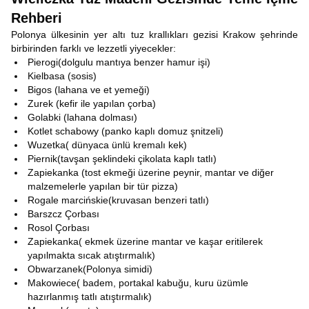
Rehberi
Polonya ülkesinin yer altı tuz krallıkları gezisi Krakow şehrinde
birbirinden farklı ve lezzetli yiyecekler:
Pierogi(dolgulu mantıya benzer hamur işi)
Kielbasa (sosis)
Bigos (lahana ve et yemeği)
Zurek (kefir ile yapılan çorba)
Golabki (lahana dolması)
Kotlet schabowy (panko kaplı domuz şnitzeli)
Wuzetka( dünyaca ünlü kremalı kek)
Piernik(tavşan şeklindeki çikolata kaplı tatlı)
Zapiekanka (tost ekmeği üzerine peynir, mantar ve diğer
malzemelerle yapılan bir tür pizza)
Rogale marcińskie(kruvasan benzeri tatlı)
Barszcz Çorbası
Rosol Çorbası
Zapiekanka( ekmek üzerine mantar ve kaşar eritilerek
yapılmakta sıcak atıştırmalık)
Obwarzanek(Polonya simidi)
Makowiece( badem, portakal kabuğu, kuru üzümle
hazırlanmış tatlı atıştırmalık)