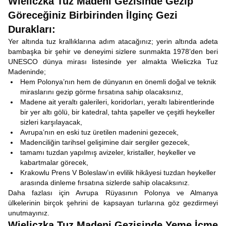
Wieliczka Tuz Madeni Gezisinde Gezip
Göreceğiniz Birbirinden İlginç Gezi
Durakları:
Yer altında tuz krallıklarına adım atacağınız; yerin altında adeta
bambaşka bir şehir ve deneyimi sizlere sunmakta 1978’den beri
UNESCO dünya mirası listesinde yer almakta Wieliczka Tuz
Madeninde;
Hem Polonya’nın hem de dünyanın en önemli doğal ve teknik
miraslarını gezip görme fırsatına sahip olacaksınız,
Madene ait yeraltı galerileri, koridorları, yeraltı labirentlerinde
bir yer altı gölü, bir katedral, tahta şapeller ve çeşitli heykeller
sizleri karşılayacak,
Avrupa’nın en eski tuz üretilen madenini gezecek,
Madenciliğin tarihsel gelişimine dair sergiler gezecek,
tamamı tuzdan yapılmış avizeler, kristaller, heykeller ve
kabartmalar görecek,
Krakowlu Prens V Boleslaw’ın evlilik hikâyesi tuzdan heykeller
arasında dinleme fırsatına sizlerde sahip olacaksınız.
Daha fazlası için Avrupa Rüyasının Polonya ve Almanya
ülkelerinin birçok şehrini de kapsayan turlarına göz gezdirmeyi
unutmayınız.
Wieliczka Tuz Madeni Gezisinde Yeme İçme