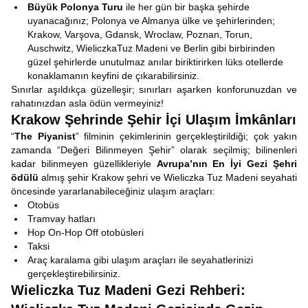
Büyük Polonya Turu
ile her gün bir başka şehirde
uyanacağınız; Polonya ve Almanya ülke ve şehirlerinden;
Krakow, Varşova, Gdansk, Wroclaw, Poznan, Torun,
Auschwitz, WieliczkaTuz Madeni ve Berlin gibi birbirinden
güzel şehirlerde unutulmaz anılar biriktirirken lüks otellerde
konaklamanın keyfini de çıkarabilirsiniz.
Sınırlar aşıldıkça güzelleşir; sınırları aşarken konforunuzdan ve
rahatınızdan asla ödün vermeyiniz!
Krakow Şehrinde Şehir İçi Ulaşım İmkânları
“
The Piyanist
” filminin çekimlerinin gerçekleştirildiği; çok yakın
zamanda “Değeri Bilinmeyen Şehir” olarak seçilmiş; bilinenleri
kadar bilinmeyen güzellikleriyle
Avrupa’nın En İyi Gezi Şehri
ödülü
almış şehir Krakow şehri ve Wieliczka Tuz Madeni seyahati
öncesinde yararlanabileceğiniz ulaşım araçları:
Otobüs
Tramvay hatları
Hop On-Hop Off otobüsleri
Taksi
Araç karalama gibi ulaşım araçları ile seyahatlerinizi
gerçekleştirebilirsiniz.
Wieliczka Tuz Madeni Gezi Rehberi: