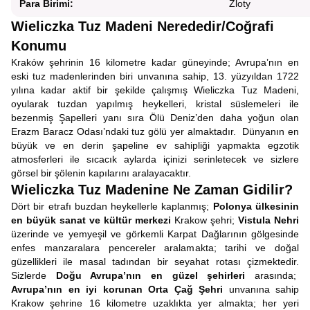
Para Birimi:
Zloty
Wieliczka Tuz Madeni Nerededir/Coğrafi
Konumu
Kraków şehrinin 16 kilometre kadar güneyinde; Avrupa’nın en
eski tuz madenlerinden biri unvanına sahip, 13. yüzyıldan 1722
yılına kadar aktif bir şekilde çalışmış Wieliczka Tuz Madeni,
oyularak tuzdan yapılmış heykelleri, kristal süslemeleri ile
bezenmiş Şapelleri yanı sıra Ölü Deniz’den daha yoğun olan
Erazm Baracz Odası’ndaki tuz gölü yer almaktadır. Dünyanın en
büyük ve en derin şapeline ev sahipliği yapmakta egzotik
atmosferleri ile sıcacık aylarda içinizi serinletecek ve sizlere
görsel bir şölenin kapılarını aralayacaktır.
Wieliczka Tuz Madenine Ne Zaman Gidilir?
Dört bir etrafı buzdan heykellerle kaplanmış;
Polonya ülkesinin
en büyük sanat ve kültür merkezi
Krakow şehri;
Vistula Nehri
üzerinde ve yemyeşil ve görkemli Karpat Dağlarının gölgesinde
enfes manzaralara pencereler aralamakta; tarihi ve doğal
güzellikleri ile masal tadından bir seyahat rotası çizmektedir.
Sizlerde
Doğu Avrupa’nın en güzel şehirleri
arasında;
Avrupa’nın en iyi korunan Orta Çağ Şehri
unvanına sahip
Krakow şehrine 16 kilometre uzaklıkta yer almakta; her yeri