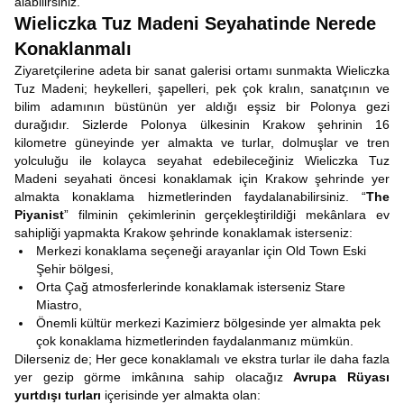
alabilirsiniz.
Wieliczka Tuz Madeni Seyahatinde Nerede
Konaklanmalı
Ziyaretçilerine adeta bir sanat galerisi ortamı sunmakta Wieliczka
Tuz Madeni; heykelleri, şapelleri, pek çok kralın, sanatçının ve
bilim adamının büstünün yer aldığı eşsiz bir Polonya gezi
durağıdır. Sizlerde Polonya ülkesinin Krakow şehrinin 16
kilometre güneyinde yer almakta ve turlar, dolmuşlar ve tren
yolculuğu ile kolayca seyahat edebileceğiniz Wieliczka Tuz
Madeni seyahati öncesi konaklamak için Krakow şehrinde yer
almakta konaklama hizmetlerinden faydalanabilirsiniz. “
The
Piyanist
” filminin çekimlerinin gerçekleştirildiği mekânlara ev
sahipliği yapmakta Krakow şehrinde konaklamak isterseniz:
Merkezi konaklama seçeneği arayanlar için Old Town Eski
Şehir bölgesi,
Orta Çağ atmosferlerinde konaklamak isterseniz Stare
Miastro,
Önemli kültür merkezi Kazimierz bölgesinde yer almakta pek
çok konaklama hizmetlerinden faydalanmanız mümkün.
Dilerseniz de; Her gece konaklamalı ve ekstra turlar ile daha fazla
yer gezip görme imkânına sahip olacağız
Avrupa Rüyası
yurtdışı turları
içerisinde yer almakta olan: