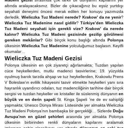
Madeni gezisi
sırasında çok farklı bir dünyanın kapılarını yer
altında aralayacaksınız. Bizler de çıkacağınız bu eşsiz yurtdışı
seyahati deneyimi öncesi merak edilen her konuyu yazımızda
derledik.
Wieliczka Tuz Madeni nerede? Krakow’ da ne yenir
?
Wieliczka Tuz Madenine nasıl gidilir
?
Türkiye’den Wieliczka
Tuz Madeni seyahati için gerekli vize? Krakow’ da nerede
kalınır? Wieliczka Tuz Madeni gezisinde gezilip görülmesi
gereken mekânlar?
Gibi birçok konu başlığı altında
Polonya
ülkesinin
Wieliczka Tuz Madenine
yolculuğumuz başlasın. Keyifli
okumalar…
Wieliczka Tuz Madeni Gezisi
Polonya ülkesinin en çok ziyaretçi ağırlamakta; Tuzdan yapılan
cüce heykellerden, mutlu madenci tasvirlerine; 19. yüzyılda
oyulmuş barok tarzda ahşap ve tuz heykellerden, Krakowlu Prens
V Boleslaw’ın evlilik hikayesini tasvir etmekte heykelleri yanı sıra
hayranlık uyandırıcı odaları, tuz madenciliğinin tarihine dair birçok
sergisi ve tuzdan heykeller ve kristaller ile süslenmiş dünyanın
en
büyük ve en derin şapeli
St. Kinga Şapeli ’ne de ev sahipliği
yapmakta; Unesco Dünya Mirası Listesinde yer almakta Wieliczka
Tuz Madeni Polonya’nın bambaşka bir gerçekliği… Sizlerde
Doğu
Avrupa’nın en güzel şehirleri
arasında yer almakta Polonya
ülkesinin birbirinden renkli dünyaların kapılarını aralamak