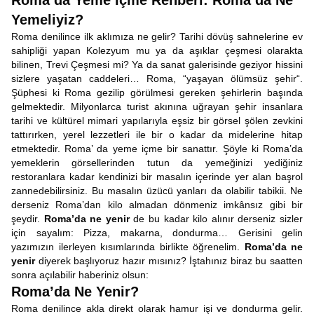
Roma’da Yeme İçme Rehberi: Roma’da Ne
Yemeliyiz?
Roma denilince ilk aklımıza ne gelir? Tarihi dövüş sahnelerine ev
sahipliği yapan Kolezyum mu ya da aşıklar çeşmesi olarakta
bilinen, Trevi Çeşmesi mi? Ya da sanat galerisinde geziyor hissini
sizlere yaşatan caddeleri… Roma, “yaşayan ölümsüz şehir“.
Şüphesi ki Roma gezilip görülmesi gereken şehirlerin başında
gelmektedir. Milyonlarca turist akınına uğrayan şehir insanlara
tarihi ve kültürel mimari yapılarıyla eşsiz bir görsel şölen zevkini
tattırırken, yerel lezzetleri ile bir o kadar da midelerine hitap
etmektedir. Roma’ da yeme içme bir sanattır. Şöyle ki Roma’da
yemeklerin görsellerinden tutun da yemeğinizi yediğiniz
restoranlara kadar kendinizi bir masalın içerinde yer alan başrol
zannedebilirsiniz. Bu masalın üzücü yanları da olabilir tabikii. Ne
derseniz Roma’dan kilo almadan dönmeniz imkânsız gibi bir
şeydir.
Roma’da ne yenir
de bu kadar kilo alınır derseniz sizler
için sayalım: Pizza, makarna, dondurma… Gerisini gelin
yazımızın ilerleyen kısımlarında birlikte öğrenelim.
Roma’da ne
yenir
diyerek başlıyoruz hazır mısınız? İştahınız biraz bu saatten
sonra açılabilir haberiniz olsun:
Roma’da Ne Yenir?
Roma denilince akla direkt olarak hamur işi ve dondurma gelir.