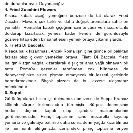
de durumlar aynı. Dayanacağız.
4. Fried Zucchini Flowers
Kısaca kabak çiçeği yemeğine benzese de tat olarak Fried
Zucchini Flowers çok farklı ve daha değişik aromalara sahip bir
yemektir. Romalılar kabak çiçeğinin içini ançüez ve mozarella ile
doldurup kızartarak; yemesi kadar kendisi de görüntüsüyle
gözlere hitap eden bir sanat eseri yemek ortaya çıkarmışlardır.
5
.
Filetti Di Baccala
Kısaca balık kızartması. Ancak Roma işin içine girince bir balıktan
fazlası olup çıkıyor yemekler ortaya. Filetti Di Baccala, fileto
balığın kızgın yağda kızartılarak dışı çıtır ama yağlı olmayan bir
tattır. Roma’yı gezenler tarafından çok bilinmese de
deneyeceğinize sizleri pişman etmeyecek bir lezzeti içerisinde
barındırmaktadır. Birçok pizzacı da bu lezzete ulaşmanız
mümkündür.
6. Suppli
Görünüş olarak bizim içli dolmamıza benzese de Suppli Fransız
kökenli sürpriz kelimesinden türemiştir. Sürpriz denmesinin
nedeni dışının kapalı olup içindeki malzemelerinin
görünmemesidir. Pirinç toplarının içine mozarella koyulup
yumurta ve galetaya batırılıp daha sonra derin yağda kızartılması
ile her ısırık aldığınızda içerisindeki pirinç toplarına eriyen