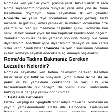
Roma’da iken yarınlar yokmuşçasına yeriz. Kiloları alırız. Kısaca
Roma seyahatimiz boyunca dünyaları yeriz ama yine de Roma
lezzetlerine doymayız. Roma seyahatine ilk kez çıkanlar
Roma’da ne yenir
diye sorarlarken Roma’yı gezmiş, tarihi
mimarisi ile gözünü, enfes yemekleri ile midesini doyuranlar bize
yazımızı okurken gülümsemeye başladılar. Çünkü Roma’da iken
sanki ilk kez yemek yiyor hissine kapılarak kendimizden geçeriz.
Yemekler önümüze gelsin yemeğin sonunda tabağı bile yerim
diyebilirsiniz. Abarttınız iyice diyebilirsiniz deneyin ve son kararı
sizler verin. Şimdi bizler
Roma’da ne yenir
sorusunun cevabını
ilk kez Roma’ya seyahat edeceklere açıklamaya başlayalım:
Roma’da Tadına Bakmanız Gereken
Lezzetler Nelerdir?
Roma’da seyahatte iken tadına bakmanız gereken lezzetleri
bizler sizler için tattık ve onayladık. Şimdi sizlere
Roma’ da ne
yenir
ve bu yemeklerin içeriklerinde ne var? Gibi kısa
bilgilendirmelerde bulunacağız. Bu önemli çünkü yurtdışında
bulduğumuz her şeyi yemek doğru olmaz.
1. Pasta Alla Carbonara
Bizdeki karşılığı ise Spaghetti diğer adıyla makarna. Roma’nın en
yaygın yemeklerindendir Pasta Alla Carbonara. Geleneksel