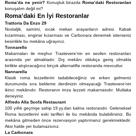
Roma’da ne yenir?
Konuştuk birazda
Roma’daki Restoranları
konuşalım değil mi?
Roma’daki En İyi Restoranlar
Trattoria Da Enzo 29
Nostaljik, samimi, sıcak mekan arayanların adresi. Kabak
kızartması, enginar kızarması ve Carbonara denemek isterseniz
kesinlikle bu mekâna uğrayınız.
Tonnarello
Makarnaları ile meşhur Trastevere’nin en sevilen restoranları
arasında yer almaktadır. Dış mekânı oldukça geniş olmakla
birlikte atıştıracağınız birçok alternatifte restoranda mevcuttur.
Nannarella
Klasik roma lezzetlerini tadabileceğiniz ve erken gelmeniz
durumunda sıra bekleme derdinizin olmayacağı Trastevere’nin
ikinci mekânıdır. Restoranın imza lezzeti makarnasıdır. Mutlaka
deneyiniz.
Alfredo Alla Scofa Restaurant
100 yıllık geçmişe sahip 19.yy.dan kalma restorandır. Geleneksel
Roma lezzetlerini eski tarifleri ile bu mekânda bulabilirsiniz. Bu
mekâna gitmeden önce rezervasyon yaptırmanız gerekmektedir.
Aksi halde yer bulamazsınız.
La Carbonara