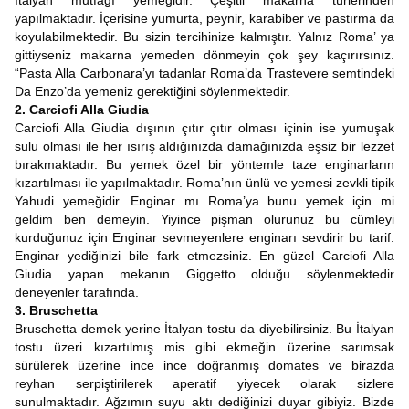
İtalyan mutfağı yemeğidir. Çeşitli makarna türlerinden
yapılmaktadır. İçerisine yumurta, peynir, karabiber ve pastırma da
koyulabilmektedir. Bu sizin tercihinize kalmıştır. Yalnız Roma’ ya
gittiyseniz makarna yemeden dönmeyin çok şey kaçırırsınız.
“Pasta Alla Carbonara’yı tadanlar Roma’da Trastevere semtindeki
Da Enzo’da yemeniz gerektiğini söylenmektedir.
2. Carciofi Alla Giudia
Carciofi Alla Giudia dışının çıtır çıtır olması içinin ise yumuşak
sulu olması ile her ısırış aldığınızda damağınızda eşsiz bir lezzet
bırakmaktadır. Bu yemek özel bir yöntemle taze enginarların
kızartılması ile yapılmaktadır. Roma’nın ünlü ve yemesi zevkli tipik
Yahudi yemeğidir. Enginar mı Roma’ya bunu yemek için mi
geldim ben demeyin. Yiyince pişman olurunuz bu cümleyi
kurduğunuz için Enginar sevmeyenlere enginarı sevdirir bu tarif.
Enginar yediğinizi bile fark etmezsiniz. En güzel Carciofi Alla
Giudia yapan mekanın Giggetto olduğu söylenmektedir
deneyenler tarafında.
3. Bruschetta
Bruschetta demek yerine İtalyan tostu da diyebilirsiniz. Bu İtalyan
tostu üzeri kızartılmış mis gibi ekmeğin üzerine sarımsak
sürülerek üzerine ince ince doğranmış domates ve birazda
reyhan serpiştirilerek aperatif yiyecek olarak sizlere
sunulmaktadır. Ağzımın suyu aktı dediğinizi duyar gibiyiz. Bizde