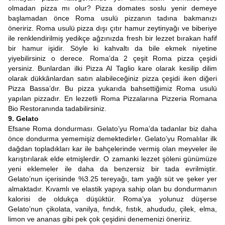
olmadan pizza mı olur? Pizza domates soslu yenir demeye
başlamadan önce Roma usulü pizzanın tadına bakmanızı
öneririz. Roma usulü pizza dışı çıtır hamur zeytinyağı ve biberiye
ile renklendirilmiş yedikçe ağzınızda fresh bir lezzet bırakan hafif
bir hamur işidir. Söyle ki kahvaltı da bile ekmek niyetine
yiyebilirsiniz o derece. Roma’da 2 çeşit Roma pizza çeşidi
yersiniz. Bunlardan ilki Pizza Al Taglio kare olarak kesilip dilim
olarak dükkânlardan satın alabileceğiniz pizza çeşidi iken diğeri
Pizza Bassa’dır. Bu pizza yukarıda bahsettiğimiz Roma usulü
yapılan pizzadır. En lezzetli Roma Pizzalarına Pizzeria Romana
Bio Restoranında tadabilirsiniz.
9. Gelato
Efsane Roma dondurması. Gelato’yu Roma’da tadanlar biz daha
önce dondurma yememişiz demektedirler. Gelato’yu Romalılar ilk
dağdan topladıkları kar ile bahçelerinde vermiş olan meyveler ile
karıştırılarak elde etmişlerdir. O zamanki lezzet şöleni günümüze
yeni eklemeler ile daha da benzersiz bir tada evrilmiştir.
Gelato’nun içerisinde %3.25 tereyağı, tam yağlı süt ve şeker yer
almaktadır. Kıvamlı ve elastik yapıya sahip olan bu dondurmanın
kalorisi de oldukça düşüktür. Roma’ya yolunuz düşerse
Gelato’nun çikolata, vanilya, fındık, fıstık, ahududu, çilek, elma,
limon ve ananas gibi pek çok çeşidini denemenizi öneririz.