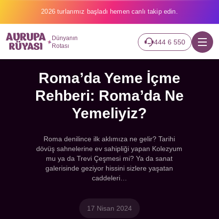
2026 turlarımız başladı hemen canlı takip edin.
Dünyanın
444 6 550
Rotası
Roma’da Yeme İçme
Rehberi: Roma’da Ne
Yemeliyiz?
Roma denilince ilk aklımıza ne gelir? Tarihi
dövüş sahnelerine ev sahipliği yapan Kolezyum
mu ya da Trevi Çeşmesi mi? Ya da sanat
galerisinde geziyor hissini sizlere yaşatan
caddeleri…
17 Nisan 2024