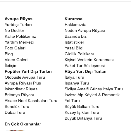
Avrupa Rüyası
Kurumsal
Yurtdışı Turları
Hakkımızda
Ne Dediler
Neden Avrupa Rüyası
Kalite Politikamız
Basında Biz
Yardım Merkezi
İstatistikler
Foto Galeri
Yasal Bilgi
Blog
Gizlilik Politikası
Video Galeri
Kişisel Verilerin Korunması
İletişim
Paket Tur Sözleşmesi
Popüler Yurt Dışı Turları
Rüya Yurt Dışı Turları
Otobüsle Avrupa Turu
İtalya Turu
Avrupa Rüyası Plus
İspanya Turu
İskandinav Rüyası
Sicilya Amalfi Güney İtalya Turu
Britanya Rüyası
İsviçre Alp Köyleri & Romantik
Alsace Noel Kasabaları Turu
Yol Turu
Benelüx Turu
Büyük Balkan Turu
Dubai Turu
Kuzey Işıkları Turu
Büyük Britanya Turu
En Çok Okunanlar