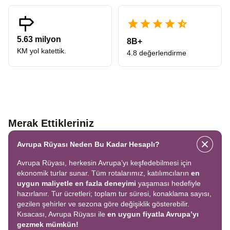
5.63 milyon
8B+
KM yol katettik.
4.8 değerlendirme
Merak Ettikleriniz
Avrupa Rüyası Neden Bu Kadar Hesaplı?
Avrupa Rüyası, herkesin Avrupa’yı keşfedebilmesi için
ekonomik turlar sunar. Tüm rotalarımız, katılımcıların
en
uygun maliyetle en fazla deneyimi
yaşaması hedefiyle
hazırlanır. Tur ücretleri; toplam tur süresi, konaklama sayısı,
gezilen şehirler ve sezona göre değişiklik gösterebilir.
Kısacası, Avrupa Rüyası ile
en uygun fiyatla Avrupa’yı
gezmek mümkün!