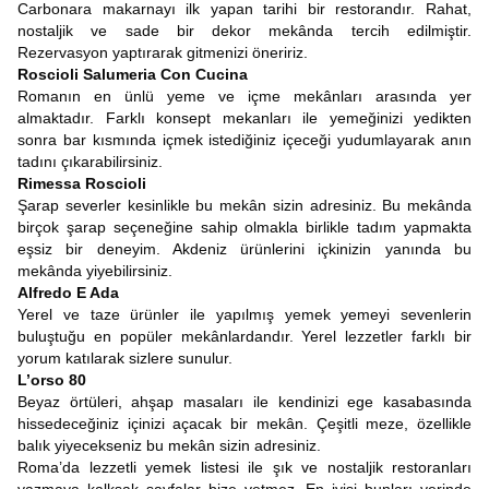
Carbonara makarnayı ilk yapan tarihi bir restorandır. Rahat,
nostaljik ve sade bir dekor mekânda tercih edilmiştir.
Rezervasyon yaptırarak gitmenizi öneririz.
Roscioli Salumeria Con Cucina
Romanın en ünlü yeme ve içme mekânları arasında yer
almaktadır. Farklı konsept mekanları ile yemeğinizi yedikten
sonra bar kısmında içmek istediğiniz içeceği yudumlayarak anın
tadını çıkarabilirsiniz.
Rimessa Roscioli
Şarap severler kesinlikle bu mekân sizin adresiniz. Bu mekânda
birçok şarap seçeneğine sahip olmakla birlikle tadım yapmakta
eşsiz bir deneyim. Akdeniz ürünlerini içkinizin yanında bu
mekânda yiyebilirsiniz.
Alfredo E Ada
Yerel ve taze ürünler ile yapılmış yemek yemeyi sevenlerin
buluştuğu en popüler mekânlardandır. Yerel lezzetler farklı bir
yorum katılarak sizlere sunulur.
L’orso 80
Beyaz örtüleri, ahşap masaları ile kendinizi ege kasabasında
hissedeceğiniz içinizi açacak bir mekân. Çeşitli meze, özellikle
balık yiyecekseniz bu mekân sizin adresiniz.
Roma’da lezzetli yemek listesi ile şık ve nostaljik restoranları