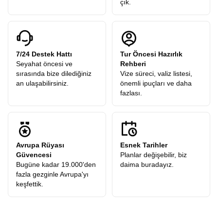
çık.
7/24 Destek Hattı
Tur Öncesi Hazırlık
Seyahat öncesi ve
Rehberi
sırasında bize dilediğiniz
Vize süreci, valiz listesi,
an ulaşabilirsiniz.
önemli ipuçları ve daha
fazlası.
Avrupa Rüyası
Esnek Tarihler
Güvencesi
Planlar değişebilir, biz
Bugüne kadar 19.000'den
daima buradayız.
fazla gezginle Avrupa'yı
keşfettik.