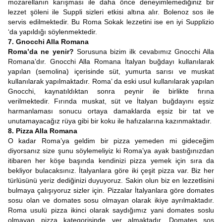
mozarellanın karışması ile daha önce deneyimlemediğiniz bir
lezzet şöleni ile Suppli sizleri etkisi altına alır. Bolenoz sos ile
servis edilmektedir. Bu Roma Sokak lezzetini ise en iyi Supplizio
‘da yapıldığı söylenmektedir.
7. Gnocchi Alla Romana
Roma’da ne yenir?
Sorusuna bizim ilk cevabımız Gnocchi Alla
Romana’dır. Gnocchi Alla Romana İtalyan buğdayı kullanılarak
yapılan (semolina) içerisinde süt, yumurta sarısı ve muskat
kullanılarak yapılmaktadır. Roma’ da eski usul kullanılarak yapılan
Gnocchi, kaynatıldıktan sonra peynir ile birlikte fırına
verilmektedir. Fırında muskat, süt ve İtalyan buğdayını eşsiz
harmanlaması sonucu ortaya damaklarda eşsiz bir tat ve
unutamayacağız rüya gibi bir koku ile hafızalarına kazınmaktadır.
8. Pizza Alla Romana
O kadar Roma’ya geldim bir pizza yemeden mi gideceğim
diyorsanız size şunu söylemeliyiz ki Roma’ya ayak bastığınızdan
itibaren her köşe başında kendinizi pizza yemek için sıra da
bekliyor bulacaksınız. İtalyanlara göre iki çeşit pizza var. Biz her
türlüsünü yeriz dediğinizi duyuyoruz. Sakin olun biz en lezzetlisini
bulmaya çalışıyoruz sizler için. Pizzalar İtalyanlara göre domates
sosu olan ve domates sosu olmayan olarak ikiye ayrılmaktadır.
Roma usulü pizza ikinci olarak saydığımız yani domates soslu
olmayan pizza kategorisinde yer almaktadır. Domates sos