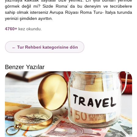
yazmaya kalksak sayfalar bize yetmez. En iyisi bunları yerinde
görmek değil mi? Sizde Roma’ da bu deneyim ve tecrübelere
sahip olmak isterseniz Avrupa Rüyası Roma Turu- İtalya turunda
yerinizi şimdiden ayırttın.
4760+
kez okundu.
← Tur Rehberi kategorisine dön
Benzer Yazılar