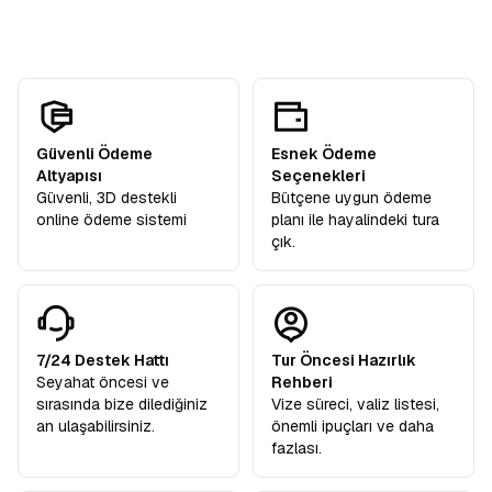
katılımcılarımıza hediye olarak dahildir.
Güvenli Ödeme
Esnek Ödeme
Altyapısı
Seçenekleri
Güvenli, 3D destekli
Bütçene uygun ödeme
online ödeme sistemi
planı ile hayalindeki tura
çık.
7/24 Destek Hattı
Tur Öncesi Hazırlık
Seyahat öncesi ve
Rehberi
sırasında bize dilediğiniz
Vize süreci, valiz listesi,
an ulaşabilirsiniz.
önemli ipuçları ve daha
fazlası.