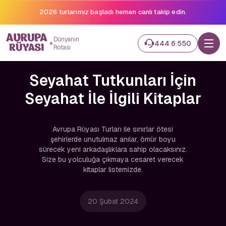
2026 turlarımız başladı hemen canlı takip edin.
Dünyanın
444 6 550
Rotası
Seyahat Tutkunları İçin
Seyahat İle İlgili Kitaplar
Avrupa Rüyası Turları ile sınırlar ötesi
şehirlerde unutulmaz anılar, ömür boyu
sürecek yeni arkadaşlıklara sahip olacaksınız.
Size bu yolculuğa çıkmaya cesaret verecek
kitaplar listemizde.
20 Şubat 2024