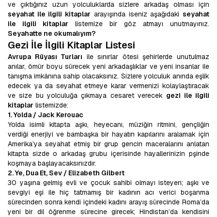
ve çıktığınız uzun yolculuklarda sizlere arkadaş olması için
seyahat ile ilgili kitaplar
arayışında iseniz aşağıdaki
seyahat
ile ilgili kitaplar
listemize bir göz atmayı unutmayınız.
Seyahatte ne okumalıyım?
Gezi İle İlgili Kitaplar Listesi
Avrupa Rüyası Turları
ile sınırlar ötesi şehirlerde unutulmaz
anılar, ömür boyu sürecek yeni arkadaşlıklar ve yeni insanlar ile
tanışma imkânına sahip olacaksınız. Sizlere yolculuk anında eşlik
edecek ya da seyahat etmeye karar vermenizi kolaylaştıracak
ve size bu yolculuğa çıkmaya cesaret verecek
gezi ile ilgili
kitaplar
listemizde:
1. Yolda / Jack Kerouac
Yolda isimli kitapta aşkı, heyecanı, müziğin ritmini, gençliğin
verdiği enerjiyi ve bambaşka bir hayatın kapılarını aralamak için
Amerika’ya seyahat etmiş bir grup gencin maceralarını anlatan
kitapta sizde o arkadaş grubu içerisinde hayallerinizin pşinde
koşmaya başlayacaksınızdır.
2. Ye, Dua Et, Sev / Elizabeth Gilbert
30 yaşına gelmiş evli ve çocuk sahibi olmayı isteyen; aşkı ve
sevgiyi eşi ile hiç tatmamış bir kadının acı verici boşanma
sürecinden sonra kendi içindeki kadını arayış sürecinde Roma’da
yeni bir dil öğrenme sürecine girecek; Hindistan’da kendisini