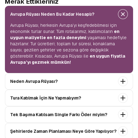
Merak Ettikleriniz
Avrupa Rüyası Neden Bu Kadar Hesaplı?
Avrupa Rüyası, herkesin Avrupa’yı keşfedebilmesi için
ekonomik turlar sunar. Tüm rotalarımız, katılımcıların
en
uygun maliyetle en fazla deneyimi
yaşaması hedefiyle
hazırlanır. Tur ücretleri; toplam tur süresi, konaklama
sayısı, gezilen şehirler ve sezona göre değişiklik
gösterebilir. Kısacası, Avrupa Rüyası ile
en uygun fiyatla
Avrupa’yı gezmek mümkün!
Neden Avrupa Rüyası?
Avrupa Rüyası ile ekonomik bir şekilde
tek seferde
Tura Katılmak İçin Ne Yapmalıyım?
birçok ülkeyi
keşfedin! Ekstra tur ücreti yok, tüm geziler
fiyata dahil.
Profesyonel kokartlı rehberler
,
konforlu
Tur sayfasındaki
“Başvuru Yap”
formunu doldurun ve
oteller
ve
benzersiz rotalar
ile Avrupa’yı en keyifli
Tek Başıma Katılsam Single Farkı Öder miyim?
seyahat sözleşmesini
onaylayın.
İlk taksiti
şekilde yaşayın.
ödediğinizde kaydınız tamamlanır ve Avrupa Rüyası’yla
Hayır, ödemezsiniz. Avrupa Rüyası’nda tek başına
yolculuğunuz başlar!
Şehirlerde Zaman Planlaması Neye Göre Yapılıyor?
katıldığınızda
1000 Euro’ya varan single farkı