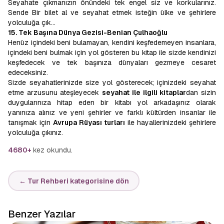
Seyahate çıkmanızın önündeki tek engel siz ve korkularınız.
Sende Bir bilet al ve seyahat etmek isteğin ülke ve şehirlere
yolculuğa çık…
15. Tek Başına Dünya Gezisi-Benian Çulhaoğlu
Henüz içindeki beni bulamayan, kendini keşfedemeyen insanlara,
içindeki beni bulmak için yol gösteren bu kitap ile sizde kendinizi
keşfedecek ve tek başınıza dünyaları gezmeye cesaret
edeceksiniz.
Sizde seyahatlerinizde size yol gösterecek; içinizdeki seyahat
etme arzusunu ateşleyecek
seyahat ile ilgili kitaplar
dan sizin
duygularınıza hitap eden bir kitabı yol arkadaşınız olarak
yanınıza alınız ve yeni şehirler ve farklı kültürden insanlar ile
tanışmak için
Avrupa Rüyası turları
ile hayallerinizdeki şehirlere
yolculuğa çıkınız.
4680+
kez okundu.
← Tur Rehberi kategorisine dön
Benzer Yazılar