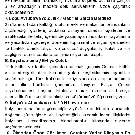
ve hayatın anlamını bulmak için yollara düşerek bulmaya çalışan
3 ev arkadaşının macera dolu serüvenlerini sizde şaşırarak
okuyacaksınız.
7. Doğu Avrupa'ya Yolculuk / Gabriel Garcia Marquez
Sınıfların ortadan kalktığı, statü, mevki ve makamlar ile insanların
ölçülmediği, gösteriş budalası olmayan, sıradan kıyafetler ve
ayakkabılar ile telaş içerisinde yaşamayan insanların hayatlarına
ve yaşadıkları çevreye; dönemin toplumsal ve siyasi gelişmeleri
ile tanıklık etmek istiyor ve eski saf duygular, iyi kalpli ve ruh
sağlığı iyi olan insanlarla tanışmanın yeri bu kitapta…
8. Seyahatname / Evliya Çelebi
Türk kültür ve tarihini yakından tanımak, geçmiş Osmanlı kültür
ve medeniyeti derinliklerinde yatan keşfedilmemiş ayrıntıları
keşfetmek için Türk kültürünü en iyi yansıtan kitaplar arasında
adını altın harflerle günümüze taşıyan Evliya Çelebi
seyahatnamesi başucu kitabınız olarak okumanızı tavsiye
ederiz. İlk önce kendi tarihimizi ve kültürümüzü öğrenmeliyizdir.
9. İtalya’da Alacakaranlık / D.H Lawrence
İtalya’nın daha önce görmediğiniz yüzü ile bu kitapta tanışacak;
doğanın güzelliğinde ve kaybettiğiniz sıcacık insan ilişkilerini
İtalya’nın keşfedilmemiş Alacakaranlık kitabında sizlerde
keşfedeceksinizdir.
10. Ölmeden Önce Görülmesi Gereken Yerler Dünyanın En