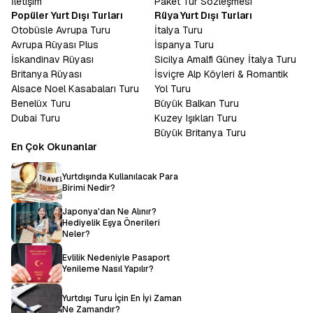
İletişim
Paket Tur Sözleşmesi
Popüler Yurt Dışı Turları
Rüya Yurt Dışı Turları
Otobüsle Avrupa Turu
İtalya Turu
Avrupa Rüyası Plus
İspanya Turu
İskandinav Rüyası
Sicilya Amalfi Güney İtalya Turu
Britanya Rüyası
İsviçre Alp Köyleri & Romantik
Alsace Noel Kasabaları Turu
Yol Turu
Benelüx Turu
Büyük Balkan Turu
Dubai Turu
Kuzey Işıkları Turu
Büyük Britanya Turu
En Çok Okunanlar
Yurtdışında Kullanılacak Para
Birimi Nedir?
Japonya'dan Ne Alınır?
Hediyelik Eşya Önerileri
Neler?
Evlilik Nedeniyle Pasaport
Yenileme Nasıl Yapılır?
Yurtdışı Turu İçin En İyi Zaman
Ne Zamandır?