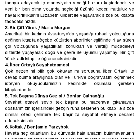
tanrıya adayarak iç maneviyatın verdiği huzuru keşfedecek ve
yeni bir ben olma yolunda geçirdiği üzüntü, keder, mutluluk ve
hayal kırıklıklarını Elizabeth Gilbert ile yaşayarak sizde bu kitapta
tadacaksınızdır.
3. Bir Çift Yürek / Marlo Morgan
Amerikalı bir kadının Avusturya’da yaşadığı ruhsal yolculuğuna
değinen kitapta göçebe kültürden aborjinler eşliğinde 4 ay süren
çöl yolcuğunda yaşadıkları zorlukları ve verdiği mücadeleyi
sizlerde yaşayarak doğa ve çevre ile uyumlu yaşamayı Bir Çift
Yürek adlı kitap ile öğreneceksinizdir.
4. İlber Ortaylı Seyahatnamesi
Çok gezen mi bilir çok okuyan mı sorusuna İlber Ortaylı ile
cevap bulma arayışında olan ve Türkiye coğrafyasını öğrenmek
isteyen okuyucularımızın kesinlikle okuması gereken
kitaplardandır.
5. Tek Başına Dünya Gezisi / Benian Çulhaoğlu
Seyahat etmeyi sevip tek başına bu maceraya çıkamayan
dostlarımızın içerisindeki gezgin ruha seslenen bu kitap ile sizde
sınırlar ötesi şehirlere tek başınıza seyahat etmeye cesaret
edeceksinizdir.
6. Koltuk / Benjamin Parzybok
Hayata geç kalanların, bu dünyada hala amacını bulamayanların