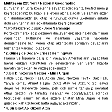
Muhteşem 225 Yeri / National Geographic
Dünyanın en ücra köşelerine seyahat edeceğiniz, keşfedilmemişi
keşfedeceğiniz bu kitap, sizi etkisi altına alacak ve zamanı sizler
için durduracaktır. Bu kitap ile ruhunuz dünya ülkelerinin sırlarla
dolu şehirlerinin ara sokaklarında keşfe çıkacaktır.
11. Portekiz'e Yolculuk -Jose Saramago
Portekiz’i merak edip gezmeyi düşleyenlere; ülke hakkında mimari
yapısından kültürüne ve insanların yaşantısı hakkında
derinlemesine bilgi veren kitap aklınızdaki soruların cevaplarını
bulmanıza yardımcı olacaktır.
12. Güneş de Doğar-
Ernest Hemingway
Fransa ve İspanya da iş için yaşayan Amerikalıların yaşadıkları
hayal kırıkları, üzüntüleri ve sevinçlerine yer veren kitapta
hayatın gerçekleri ile yüzleşeceksinizdir.
13. Bir Dinozorun Gezileri-
Mina Urgan
Halide Edip, Necip Fazıl, Abidin Dino, Neyzen Tevfik, Sait Faik,
Yahya Kemal, Ahmet Haşim, Oğuz Atay ve Atatürk gibi saygı
değer ve Türkiye’de önemli pek çok isimle tanışmış; seyahat
ettiği, gezdiği ve tanıştığı insanlar ve coğrafyalarda edindiği
tecrübeleri samimi bir dille sizlere anlatan Mina Urgan ile kah
gülecek, kah üzülecek hatta ağlayacaksınızdır…
14. Bir Bilet Al- Gizem Altın