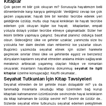
Kitaplar
Çok gezen mi bilir çok okuyan mı? Sorusuyla hayatımızın belli
dönemlerinde karşı karşıya gelmişizdir. Verdiğimiz cevap ise çok
gezen yaşayarak; hayatı bire bir kendisi tecrübe ederek yeri
geldiğinde üzülüp, mutlu olup hayal kırıklıkları ile hayatı tecrübe
ederken çok okuyan kişiler ise hayatı; kitaplardan, empati
yoluyla dolaylı yoldan tecrübe etmeye çalışmaktadır. Sizler her
ikisini birlikte yapmaya çalışınız. Seyahat planınız oldukça basit
olsun. Gideceğiniz ülke ve şehirler uzaklar; yanınızda size bu
yolcukta her daim destek olan rehberiniz ise yazarlar olsun.
Bugünkü yazımızda seyahat etmek için sizleri harekete
geçirecek sınırlar ötesi ülke ve şehirlerde eşşsiz ve benzersiz
dünyaların kapılarını seyahat etmeden aralama imkânı sağlayarak
merakınızı arttıracak yaşanmış olayları hikâye ve romanları
okuyarak; insanların hayatlarına dokunmuş
seyahat ile ilgili
kitaplar
üzerine konuşacağız. Keyifli okumalar…
Seyahat Tutkunları İçin Kitap Tavsiyeleri
Seyahat etmeden de bir şehirde insan dolaşabilir mi? ya da
tanımadığı insanlarla okuduğu kitap üzerinden bağ kurup
kitaptaki kahramanının üzüntüsünde sevincinde hayal kırıklıkların
da kitap kahramanı ile üzülüp sevinir mi? Sevinir de üzülür de…
Sizlerde seyahat etme tutkunuzu seyahat ederken pekiştirmek