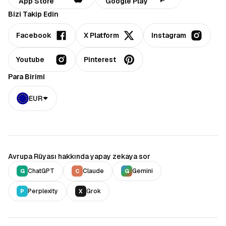
App Store
Google Play
Bizi Takip Edin
Facebook
X Platform
Instagram
Youtube
Pinterest
Para Birimi
EUR
Avrupa Rüyası hakkında yapay zekaya sor
ChatGPT
Claude
Gemini
G
C
G
Perplexity
Grok
P
X