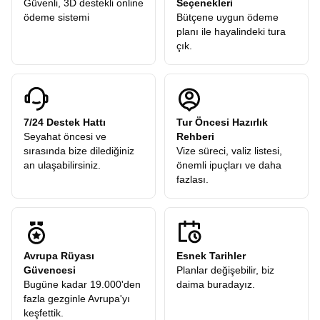
Güvenli, 3D destekli online
Seçenekleri
ödeme sistemi
Bütçene uygun ödeme
planı ile hayalindeki tura
çık.
7/24 Destek Hattı
Tur Öncesi Hazırlık
Seyahat öncesi ve
Rehberi
sırasında bize dilediğiniz
Vize süreci, valiz listesi,
an ulaşabilirsiniz.
önemli ipuçları ve daha
fazlası.
Avrupa Rüyası
Esnek Tarihler
Güvencesi
Planlar değişebilir, biz
Bugüne kadar 19.000'den
daima buradayız.
fazla gezginle Avrupa'yı
keşfettik.