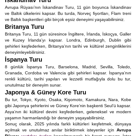
İskandinav Turu
Avrupa Rüyası’nın İskandinav Turu, 11 gün boyunca İskandinav
ve Baltık ülkelerini kapsar. Bu turda, Norveç fiyortları, Flam treni
ve Baltık başkentleri gibi birçok eşsiz deneyimi yaşayabilirsiniz.
Britanya Turu
Britanya Turu, 11 gün süresince İngiltere, İrlanda, İskoçya, Galler
ve Kuzey İrlanda’yı kapsar. Londra, Edinburgh, Dublin gibi
şehirleri keşfederken, Britanya’nın tarihi ve kültürel zenginliklerini
deneyimleyebilirsiniz.
İspanya Turu
8 günlük İspanya Turu, Barselona, Madrid, Sevilla, Toledo,
Granada, Cordoba ve Valencia gibi şehirleri kapsar. İspanya’nın
renkli kültürü, tarihi yapıları ve lezzetli mutfağıyla dolu bu tur,
unutulmaz bir deneyim sunar.
Japonya & Güney Kore Turu
Bu tur, Tokyo, Kyoto, Osaka, Kişomoto, Kamakura, Nara, Kobe
gibi Japonya şehirlerini ve Güney Kore’nin başkenti Seul’ü kapsar.
Asya’nın iki kültürel devini keşfederken, geleneksel ve modern
yaşamın harmanlandığı bir deneyim yaşayabilirsiniz.
Sonuç olarak, 2025 yılında farklı kültürleri keşfetmek, dünyaya
açılmak ve unutulmaz anılar biriktirmek isteyenler için
Avrupa