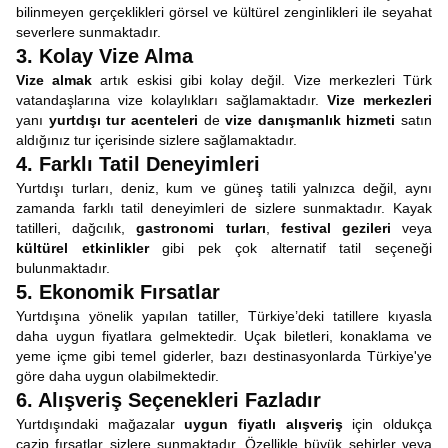
bilinmeyen gerçeklikleri görsel ve kültürel zenginlikleri ile seyahat
severlere sunmaktadır.
3. Kolay Vize Alma
Vize almak
artık eskisi gibi kolay değil. Vize merkezleri Türk
vatandaşlarına vize kolaylıkları sağlamaktadır.
Vize merkezleri
yanı
yurtdışı tur acenteleri
de
vize danışmanlık hizmeti
satın
aldığınız tur içerisinde sizlere sağlamaktadır.
4. Farklı Tatil Deneyimleri
Yurtdışı turları, deniz, kum ve güneş tatili yalnızca değil, aynı
zamanda farklı tatil deneyimleri de sizlere sunmaktadır. Kayak
tatilleri, dağcılık,
gastronomi turları
,
festival gezileri
veya
kültürel etkinlikler
gibi pek çok alternatif tatil seçeneği
bulunmaktadır.
5. Ekonomik Fırsatlar
Yurtdışına yönelik yapılan tatiller, Türkiye’deki tatillere kıyasla
daha uygun fiyatlara gelmektedir. Uçak biletleri, konaklama ve
yeme içme gibi temel giderler, bazı destinasyonlarda Türkiye'ye
göre daha uygun olabilmektedir.
6. Alışveriş Seçenekleri Fazladır
Yurtdışındaki mağazalar
uygun fiyatlı alışveriş
için oldukça
cazip fırsatlar sizlere sunmaktadır. Özellikle büyük şehirler veya