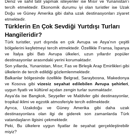
Deniz ve sahil tatil yapmak isteyenler ise Mısır ve Yunanistan'ı
tercih etmektedir. Ekonomik durumu iyi olan turistler ise Uzak
Doğu ve Güney Amerika gibi daha uzak destinasyonları ziyaret
etmektedir.
Türklerin En Çok Sevdiği Yurtdışı Turları
Hangileridir?
Türk turistler, yurt dışında en çok Avrupa ve Asya'nın çeşitli
bölgelerini keşfetmeyi tercih etmektedir. Özellikle Fransa, İspanya
ve İtalya gibi Batı Avrupa ülkeleri, uzun yıllardır popüler
destinasyonlar arasındaki yerini korumaktadır.
Son yıllarda, Yunanistan, Mısır, Fas ve Birleşik Arap Emirlikleri gibi
ülkelerin de tercih edildiği gözlemlenmektedir.
Balkanlar bölgesinde özellikle Belgrad, Saraybosna, Makedonya
ve Kosova gibi
vizesiz seyahat edilebilen Avrupa şehirleri
,
uygun fiyatlı ve kültürel açıdan zengin turlar sunmaktadır.
Asya'da ise Bangkok, Seyşeller ve Maldivler gibi destinasyonlar,
tropikal iklimi ve egzotik atmosferiyle tercih edilmektedir.
Ayrıca, Uzakdoğu ve Güney Amerika gibi daha uzak
destinasyonlara olan ilgi de giderek son zamanlarda Türk
vatandaşların ilgisini çekmektedir.
Peki, Bu ülkelere uygun fiyatlar ile seyahat gerçekleştirebilir
miyiz?