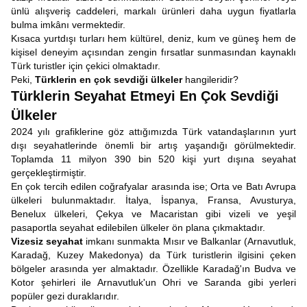
ünlü alışveriş caddeleri, markalı ürünleri daha uygun fiyatlarla
bulma imkânı vermektedir.
Kısaca yurtdışı turları hem kültürel, deniz, kum ve güneş hem de
kişisel deneyim açısından zengin fırsatlar sunmasından kaynaklı
Türk turistler için çekici olmaktadır.
Peki,
Türklerin en çok sevdiği ülkeler
hangileridir?
Türklerin Seyahat Etmeyi En Çok Sevdiği
Ülkeler
2024 yılı grafiklerine göz attığımızda Türk vatandaşlarının yurt
dışı seyahatlerinde önemli bir artış yaşandığı görülmektedir.
Toplamda 11 milyon 390 bin 520 kişi yurt dışına seyahat
gerçekleştirmiştir.
En çok tercih edilen coğrafyalar arasında ise; Orta ve Batı Avrupa
ülkeleri bulunmaktadır. İtalya, İspanya, Fransa, Avusturya,
Benelux ülkeleri, Çekya ve Macaristan gibi vizeli ve yeşil
pasaportla seyahat edilebilen ülkeler ön plana çıkmaktadır.
Vizesiz seyahat
imkanı sunmakta Mısır ve Balkanlar (Arnavutluk,
Karadağ, Kuzey Makedonya) da Türk turistlerin ilgisini çeken
bölgeler arasında yer almaktadır. Özellikle Karadağ'ın Budva ve
Kotor şehirleri ile Arnavutluk'un Ohri ve Saranda gibi yerleri
popüler gezi duraklarıdır.