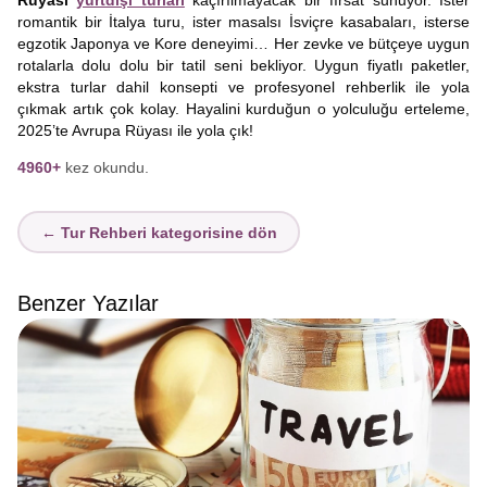
Rüyası
yurtdışı turları
kaçırılmayacak bir fırsat sunuyor. İster
romantik bir İtalya turu, ister masalsı İsviçre kasabaları, isterse
egzotik Japonya ve Kore deneyimi… Her zevke ve bütçeye uygun
rotalarla dolu dolu bir tatil seni bekliyor. Uygun fiyatlı paketler,
ekstra turlar dahil konsepti ve profesyonel rehberlik ile yola
çıkmak artık çok kolay. Hayalini kurduğun o yolculuğu erteleme,
2025’te Avrupa Rüyası ile yola çık!
4960+
kez okundu.
← Tur Rehberi kategorisine dön
Benzer Yazılar