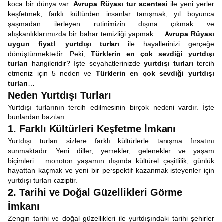
koca bir dünya var.
Avrupa Rüyası tur acentesi
ile yeni yerler
keşfetmek, farklı kültürden insanlar tanışmak, yıl boyunca
şaşmadan ilerleyen rutinimizin dışına çıkmak ve
alışkanlıklarımızda bir bahar temizliği yapmak...
Avrupa Rüyası
uygun fiyatlı yurtdışı turları
ile hayallerinizi gerçeğe
dönüştürmektedir. Peki,
Türklerin en çok sevdiği yurtdışı
turları
hangileridir? İşte seyahatlerinizde
yurtdışı turları
tercih
etmeniz için 5 neden ve
Türklerin en çok sevdiği yurtdışı
turları
…
Neden Yurtdışı Turları
Yurtdışı turlarının tercih edilmesinin birçok nedeni vardır. İşte
bunlardan bazıları:
1. Farklı Kültürleri Keşfetme İmkanı
Yurtdışı turları sizlere farklı kültürlerle tanışma fırsatını
sunmaktadır. Yeni diller, yemekler, gelenekler ve yaşam
biçimleri… monoton yaşamın dışında kültürel çeşitlilik, günlük
hayattan kaçmak ve yeni bir perspektif kazanmak isteyenler için
yurtdışı turları caziptir.
2. Tarihi ve Doğal Güzellikleri Görme
İmkanı
Zengin tarihi ve doğal güzellikleri ile yurtdışındaki tarihi şehirler