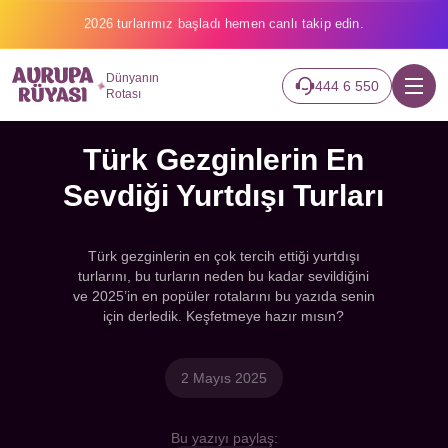
2026 turlarımız başladı hemen canlı takip edin.
Dünyanın
444 6 550
Rotası
Türk Gezginlerin En
Sevdiği Yurtdışı Turları
Türk gezginlerin en çok tercih ettiği yurtdışı
turlarını, bu turların neden bu kadar sevildiğini
ve 2025’in en popüler rotalarını bu yazıda senin
için derledik. Keşfetmeye hazır mısın?
2 Mayıs 2025
Bu yazıyı paylaş: