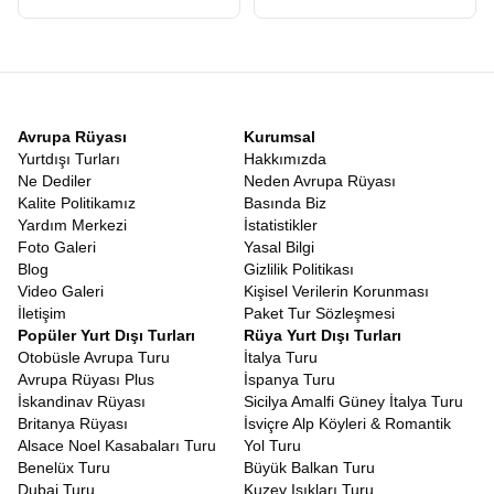
Avrupa Rüyası
Kurumsal
Yurtdışı Turları
Hakkımızda
Ne Dediler
Neden Avrupa Rüyası
Kalite Politikamız
Basında Biz
Yardım Merkezi
İstatistikler
Foto Galeri
Yasal Bilgi
Blog
Gizlilik Politikası
Video Galeri
Kişisel Verilerin Korunması
İletişim
Paket Tur Sözleşmesi
Popüler Yurt Dışı Turları
Rüya Yurt Dışı Turları
Otobüsle Avrupa Turu
İtalya Turu
Avrupa Rüyası Plus
İspanya Turu
İskandinav Rüyası
Sicilya Amalfi Güney İtalya Turu
Britanya Rüyası
İsviçre Alp Köyleri & Romantik
Alsace Noel Kasabaları Turu
Yol Turu
Benelüx Turu
Büyük Balkan Turu
Dubai Turu
Kuzey Işıkları Turu