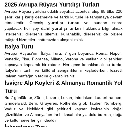
2025 Avrupa Rüyası Yurtdışı Turları
Avrupa Rüyası yurtdışı odaklı seyahat acentesi olup 85 ülke 220
şehri karış karış gezmekte ve farklı kültürle ile tanışmaya devam
etmektedir. Geçmiş
yurtdışı turları
ve bundan sonra
yapılacak her şey dahil
yurtdışı turları
hakkında bilgi almak
isterseniz; dilerseniz sitemizi kullanabilir, dilerseniz de bizlere
müşteri hizmetleri hattımızdan ulaşabilirsiniz.
İtalya Turu
Avrupa Rüyası’nın İtalya Turu, 7 gün boyunca Roma, Napoli,
Venedik, Pisa, Floransa, Milano, Verona ve Vatikan gibi şehirleri
kapsayan kapsamlı bir rotadır. Her gece konaklamalı bu turda,
İtalya’nın tarihi ve kültürel zenginliklerini keşfederken, lezzetli
İtalyan mutfağının tadını çıkarabilirsiniz.
İsviçre Alp Köyleri & Almanya Romantik Yol
Turu
Bu 7 günlük tur, Zürih, Luzern, Lozan, Interlaken, Lauterbrunnen,
Grindelwald, Bern, Gruyeres, Rothenburg ob Tauber, Nürnberg,
Vaduz ve Heididorf gibi şehirleri kapsar. İsviçre’nin doğal
güzellikleri ve Almanya’nın tarihi kasabalarıyla dolu bu rota, doğa
ve kültür severler için idealdir.