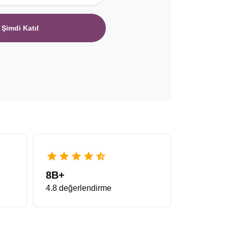
Şimdi Katıl
8B+
4.8 değerlendirme