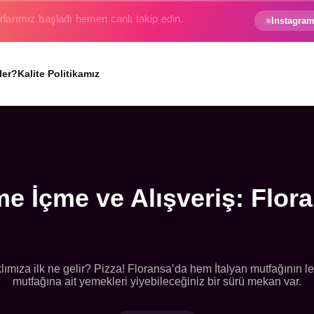
e gezginin hayali gerçek oluyor.
Instagram
ler?
Kalite Politikamız
e İçme ve Alışveriş: Flor
klımıza ilk ne gelir? Pizza! Floransa’da hem İtalyan mutfağının l
mutfağına ait yemekleri yiyebileceğiniz bir sürü mekan var.