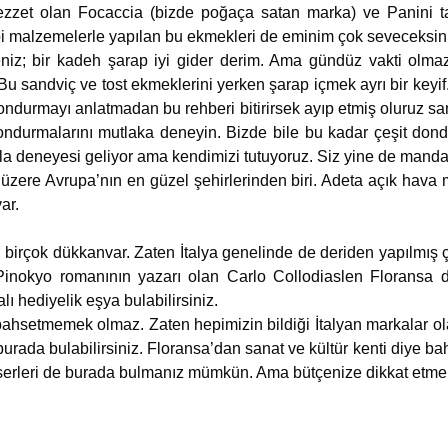
 lezzet olan Focaccia (bizde poğaça satan marka) ve Panini ta
ibi malzemelerle yapılan bu ekmekleri de eminim çok seveceksin
niz; bir kadeh şarap iyi gider derim. Ama gündüz vakti olmaz 
r. Bu sandviç ve tost ekmeklerini yerken şarap içmek ayrı bir key
ndurmayı anlatmadan bu rehberi bitirirsek ayıp etmiş oluruz san
 dondurmalarını mutlaka deneyin. Bizde bile bu kadar çeşit d
yla deneyesi geliyor ama kendimizi tutuyoruz. Siz yine de manda
 üzere Avrupa’nın en güzel şehirlerinden biri. Adeta açık hava
ar.
n birçok dükkanvar. Zaten İtalya genelinde de deriden yapılmış 
. Pinokyo romanının yazarı olan Carlo Collodiaslen Florans
ı hediyelik eşya bulabilirsiniz.
ahsetmemek olmaz. Zaten hepimizin bildiği İtalyan markalar o
burada bulabilirsiniz. Floransa’dan sanat ve kültür kenti diye b
eserleri de burada bulmanız mümkün. Ama bütçenize dikkat etme