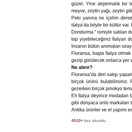
güzel. Yine atıştırmalık bir
meyve, zeytin yağı, zeytin g
Peki yanına ne içelim derse
italya’da böyle bir kültür va
Dondurma “ ismiyle satılan do
top yiyebileceğiniz İtalyan
İnsanın bütün aromaları sıra
Floransa, başta İtalya olmak
gezip görülecek onlarca yer v
Ne alınır?
Floransa’da deri satışı yapa
birçok ürünü bulabilirsiniz
gezerken birçok pinokyo temal
Eh İtalya deyince modadan b
gibi dünyaca ünlü markaları 
Antika ürünler ve el yapımı 
4510+
kez okundu.