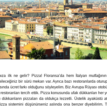
mıza ilk ne gelir? Pizza! Floransa’da hem İtalyan mutfağını
bileceğiniz bir sürü mekan var. Ayrıca bazı restoranlarda otu
rasında ücret farkı olduğunu söyleyelim. Biz Avrupa Rüyası otob
estoranları tercih ettik. Pizza konusunda ufak dükkanları her y
 dükkanların pizzaları da oldukça lezzetli. Üstelik ayaküstü 
 pizza sistemini düşünürseniz aslında ona benzer diyebilirim. Ta