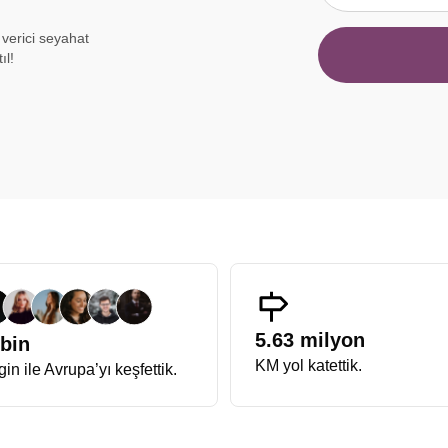
m verici seyahat
ıl!
5.63 milyon
 bin
KM yol katettik.
in ile Avrupa’yı keşfettik.