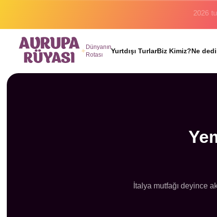
Binlerc
Dünyanın
Yurtdışı Turlar
Biz Kimiz?
Ne dedi
Rotası
Yem
İtalya mutfağı deyince a