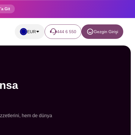
'a Git
EUR
444 6 550
Gezgin Girişi
ansa
ezzetlerini, hem de dünya