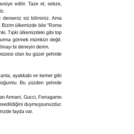
vsiye edilir. Taze et, sebze,
iz.
derseniz siz bilirsiniz. Ama
if. Bizim ülkemizde bile “Roma
ki. Tıpki ülkemizdeki gibi top
ondurma görmek mümkün değil.
linayı bi deneyin derim.
 müzesi olan bu güzel şehirde
çanta, ayakkabı ve kemer gibi
a doğumlu. Bu yüzden şehirde
lan Armani, Gucci, Ferragamo
ahsedildiğini duymuşsunuzdur.
nizde fayda var.