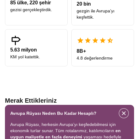
85
ülke,
220
şehir
20 bin
gezisi gerçekleştirdik.
gezgin ile Avrupa’yı
keşfettik.
5.63 milyon
8B+
KM yol katettik.
4.8 değerlendirme
Merak Ettikleriniz
Avrupa Rüyası Neden Bu Kadar Hesaplı?
Avrupa Rüyası, herkesin Avrupa’yı keşfedebilmesi için
ekonomik turlar sunar. Tüm rotalarımız, katılımcıların
en
uygun maliyetle en fazla deneyimi
yaşaması hedefiyle