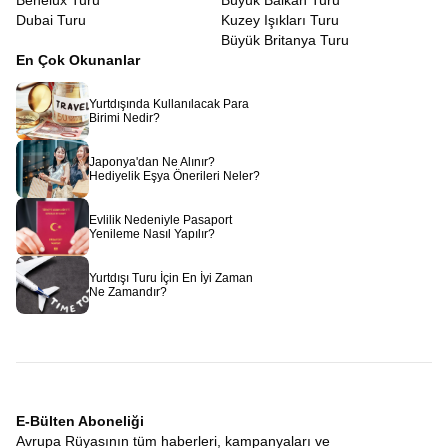
Benelüx Turu
Büyük Balkan Turu
Dubai Turu
Kuzey Işıkları Turu
Büyük Britanya Turu
En Çok Okunanlar
Yurtdışında Kullanılacak Para
Birimi Nedir?
Japonya'dan Ne Alınır?
Hediyelik Eşya Önerileri Neler?
Evlilik Nedeniyle Pasaport
Yenileme Nasıl Yapılır?
Yurtdışı Turu İçin En İyi Zaman
Ne Zamandır?
E-Bülten Aboneliği
Avrupa Rüyasının tüm haberleri, kampanyaları ve