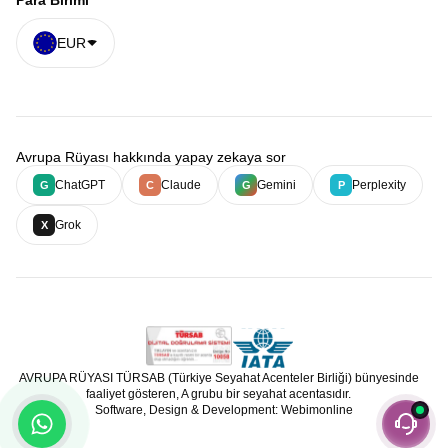
Para Birimi
EUR
Avrupa Rüyası hakkında yapay zekaya sor
ChatGPT
Claude
Gemini
Perplexity
G
C
G
P
Grok
X
AVRUPA RÜYASI TÜRSAB (Türkiye Seyahat Acenteler Birliği) bünyesinde
faaliyet gösteren, A grubu bir seyahat acentasıdır.
Software, Design & Development: Webimonline