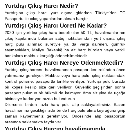
Yurtdışı Çıkış Harcı Nedir?
Yurtdışına çıkış harcı yurt dışına giderken Türkiye'den TC
Pasaportu ile çıkış yapanlardan alınan harçtır.
Yurtdışı Çıkış Harcı Ücreti Ne Kadar?
2020 için yurtdışı çıkış harç bedeli olan 50 TL, havalimanlarının
çıkış kapılarında bulunan satış noktalarından yurt dışına çıkış
harç pulu alınmak suretiyle ya da vergi daireleri, gümrük
saymanlıkları, Maliye Bakanlığı’na ait harç büroları veya yetkili
bankalara makbuz karşılığı ödenebilmektedir.
Yurtdışı Çıkış Harcı Nereye Ödenmektedir?
Yurtdışı çıkış harcını, havalimanında pasaport kontrolünden önce
yatırmanız gerekiyor. Makbuz veya harç pulu, çıkış noktasındaki
kontrol polisine, pasaportla birlikte veriliyor. Yurtdışı pulu burada
bir köşesi kesilip size geri veriliyor. Güvenlik geçişinden sonra
pasaport pulunun bir hükmü de kalmıyor. Ama siz yine de uçağa
bininceye kadar yanınızda bulundurun.
Dilerseniz birden fazla harç pulu alıp saklayabilirsiniz. Bazen
havalimanına geciktiğinizde bir de harç pulu alma kuyruğuna girip
zaman kaybetmeniz gerekmiyor. Öncesinde alıp pasaportun
arasında saklamakta fayda var.
Yurtdışı Çıkış Harcını havalimanında