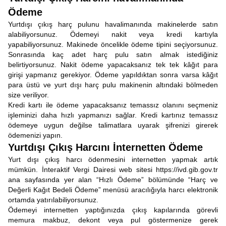
Ödeme
Yurtdışı çıkış harç pulunu havalimanında makinelerde satın
alabiliyorsunuz. Ödemeyi nakit veya kredi kartıyla
yapabiliyorsunuz. Makinede öncelikle ödeme tipini seçiyorsunuz.
Sonrasında kaç adet harç pulu satın almak istediğiniz
belirtiyorsunuz. Nakit ödeme yapacaksanız tek tek kâğıt para
girişi yapmanız gerekiyor. Ödeme yapıldıktan sonra varsa kâğıt
para üstü ve yurt dışı harç pulu makinenin altındaki bölmeden
size veriliyor.
Kredi kartı ile ödeme yapacaksanız temassız olanını seçmeniz
işleminizi daha hızlı yapmanızı sağlar. Kredi kartınız temassız
ödemeye uygun değilse talimatlara uyarak şifrenizi girerek
ödemenizi yapın.
Yurtdışı Çıkış Harcını İnternetten Ödeme
Yurt dışı çıkış harcı ödenmesini internetten yapmak artık
mümkün. İnteraktif Vergi Dairesi web sitesi https://ivd.gib.gov.tr
ana sayfasında yer alan “Hızlı Ödeme” bölümünde “Harç ve
Değerli Kağıt Bedeli Ödeme” menüsü aracılığıyla harcı elektronik
ortamda yatırılabiliyorsunuz.
Ödemeyi internetten yaptığınızda çıkış kapılarında görevli
memura makbuz, dekont veya pul göstermenize gerek