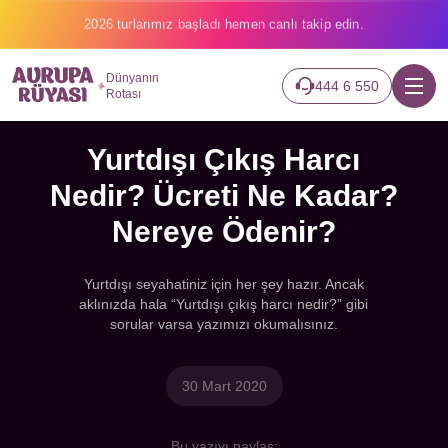
2026 turlarımız başladı hemen canlı takip edin.
Dünyanın
444 6 550
Rotası
Yurtdışı Çıkış Harcı
Nedir? Ücreti Ne Kadar?
Nereye Ödenir?
Yurtdışı seyahatiniz için her şey hazır. Ancak
aklınızda hala “Yurtdışı çıkış harcı nedir?” gibi
sorular varsa yazımızı okumalısınız.
30 Mart 2020
Bu yazıyı paylaş: