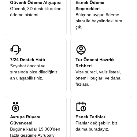
Güvenli Ödeme Altyapısı
Esnek Ödeme
Güvenli, 3D destekli online
Seçenekleri
ödeme sistemi
Bütçene uygun ödeme
planı ile hayalindeki tura
çık.
7/24 Destek Hattı
Tur Öncesi Hazırlık
Seyahat öncesi ve
Rehberi
sırasında bize dilediğiniz
Vize süreci, valiz listesi,
an ulaşabilirsiniz.
önemli ipuçları ve daha
fazlası.
Avrupa Rüyası
Esnek Tarihler
Güvencesi
Planlar değişebilir, biz
Bugüne kadar 19.000'den
daima buradayız.
fazla gezginle Avrupa'yı