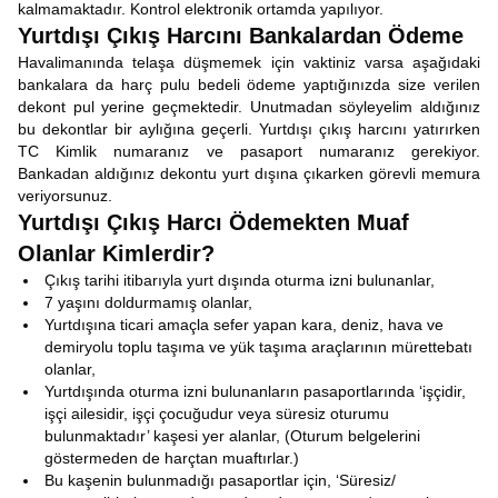
kalmamaktadır. Kontrol elektronik ortamda yapılıyor.
Yurtdışı Çıkış Harcını Bankalardan Ödeme
Havalimanında telaşa düşmemek için vaktiniz varsa aşağıdaki
bankalara da harç pulu bedeli ödeme yaptığınızda size verilen
dekont pul yerine geçmektedir. Unutmadan söyleyelim aldığınız
bu dekontlar bir aylığına geçerli. Yurtdışı çıkış harcını yatırırken
TC Kimlik numaranız ve pasaport numaranız gerekiyor.
Bankadan aldığınız dekontu yurt dışına çıkarken görevli memura
veriyorsunuz.
Yurtdışı Çıkış Harcı Ödemekten Muaf
Olanlar Kimlerdir?
Çıkış tarihi itibarıyla yurt dışında oturma izni bulunanlar,
7 yaşını doldurmamış olanlar,
Yurtdışına ticari amaçla sefer yapan kara, deniz, hava ve
demiryolu toplu taşıma ve yük taşıma araçlarının mürettebatı
olanlar,
Yurtdışında oturma izni bulunanların pasaportlarında ‘işçidir,
işçi ailesidir, işçi çocuğudur veya süresiz oturumu
bulunmaktadır’ kaşesi yer alanlar, (Oturum belgelerini
göstermeden de harçtan muaftırlar.)
Bu kaşenin bulunmadığı pasaportlar için, ‘Süresiz/