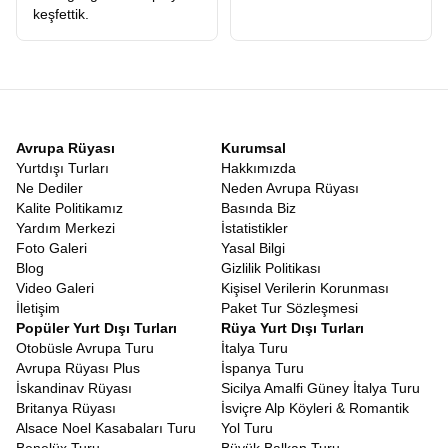
keşfettik.
Avrupa Rüyası
Kurumsal
Yurtdışı Turları
Hakkımızda
Ne Dediler
Neden Avrupa Rüyası
Kalite Politikamız
Basında Biz
Yardım Merkezi
İstatistikler
Foto Galeri
Yasal Bilgi
Blog
Gizlilik Politikası
Video Galeri
Kişisel Verilerin Korunması
İletişim
Paket Tur Sözleşmesi
Popüler Yurt Dışı Turları
Rüya Yurt Dışı Turları
Otobüsle Avrupa Turu
İtalya Turu
Avrupa Rüyası Plus
İspanya Turu
İskandinav Rüyası
Sicilya Amalfi Güney İtalya Turu
Britanya Rüyası
İsviçre Alp Köyleri & Romantik
Alsace Noel Kasabaları Turu
Yol Turu