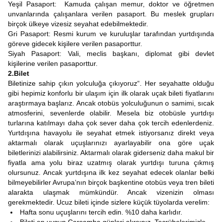
Yeşil Pasaport: Kamuda çalışan memur, doktor ve öğretmen
unvanlarında çalışanlara verilen pasaport. Bu meslek grupları
birçok ülkeye vizesiz seyahat edebilmektedir.
Gri Pasaport: Resmi kurum ve kuruluşlar tarafından yurtdışında
göreve gidecek kişilere verilen pasaporttur.
Siyah Pasaport: Vali, meclis başkanı, diplomat gibi devlet
kişilerine verilen pasaporttur.
2.Bilet
Biletinize sahip çıkın yolculuğa çıkıyoruz“. Her seyahatte olduğu
gibi hepimiz konforlu bir ulaşım için ilk olarak uçak bileti fiyatlarını
araştırmaya başlarız. Ancak otobüs yolculuğunun o samimi, sıcak
atmosferini, sevenlerde olabilir. Mesela biz otobüsle yurtdışı
turlarına katılmayı daha çok sever daha çok tercih edenlerdeniz.
Yurtdışına havayolu ile seyahat etmek istiyorsanız direkt veya
aktarmalı olarak uçuşlarınızı ayarlayabilir ona göre uçak
biletlerinizi alabilirsiniz. Aktarmalı olarak giderseniz daha makul bir
fiyatla ama yolu biraz uzatmış olarak yurtdışı turuna çıkmış
olursunuz. Ancak yurtdışına ilk kez seyahat edecek olanlar belki
bilmeyebilirler Avrupa’nın birçok başkentine otobüs veya tren bileti
alarakta ulaşmak mümkündür. Ancak vizenizin olması
gerekmektedir. Ucuz bileti içinde sizlere küçük tüyolarda verelim:
Hafta sonu uçuşlarını tercih edin. %10 daha karlıdır.