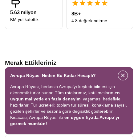
5.63 milyon
8B+
KM yol katettik.
4.8 değerlendirme
Merak Ettikleriniz
Avrupa Rüyası Neden Bu Kadar Hesaplı?
Avrupa Rüyası, herkesin Avrupa’yı keşfedebilmesi için
ekonomik turlar sunar. Tüm rotalarımız, katılımcıların
en
uygun maliyetle en fazla deneyimi
yaşaması hedefiyle
hazırlanır. Tur ücretleri; toplam tur süresi, konaklama sayısı,
gezilen şehirler ve sezona göre değişiklik gösterebilir.
Kısacası, Avrupa Rüyası ile
en uygun fiyatla Avrupa’yı
gezmek mümkün!