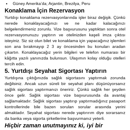
Güney Amerika’da; Arjantin, Brezilya, Peru
Konaklama İçin Rezervasyon
Yurtdışı konaklama rezervasyonlarında işler biraz değişik. Çünkü
nerede konaklayacağınızı ve ne kadar kalacağınızı
belgelendirmeniz zorunlu. Vize başvurusunu yaptıktan sonra otel
rezervasyonunuzu yaptırın ve otelinizden kaşeli imza çıktısı
isteyiniz. Siz siz olun bilet ve konaklama için yapacağınız işlemleri
son ana bırakmayıp 2 3 ay öncesinden bu konuları aradan
çıkartın. Konaklayacağız yerin bilgileri ve telefon numarası bir
kâğıtta yazılı yanınızda bulunsun. Ulaşımın kolay olduğu otelleri
tercih edin.
5. Yurtdışı Seyahat Sigortası Yaptırın
Yurtdışına çıktığınızda sağlık sigortasını yaptırmak zorunda
değilsiniz. Ancak uzun süreli bir seyahat planı düşünüyorsanız
sağlık sigortası yaptırmanızı öneririz. Çünkü sağlık her şeyden
önce gelir. Sağlık sigortası vize başvurusunda da avantaj
sağlamaktadır. Sağlık sigortası yaptırıp yaptırmadığınız pasaport
kontrollerinde bile bazen sorulan sorular arasında yerini
almaktadır. Seyahat sigortası nerede yaptırırım diye sorarsanız
da banka veya sigorta şirketlerine başvurmanız yeterli.
Hiçbir zaman unutmayınız ki, iyi bir