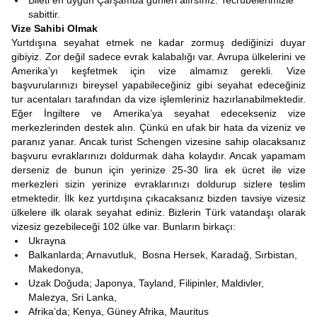
Bileti en uygun Çarşamba günleri alırsınız. Tecrübelerimizle
sabittir.
Vize Sahibi Olmak
Yurtdışına seyahat etmek ne kadar zormuş dediğinizi duyar
gibiyiz. Zor değil sadece evrak kalabalığı var. Avrupa ülkelerini ve
Amerika’yı keşfetmek için vize almamız gerekli. Vize
başvurularınızı bireysel yapabileceğiniz gibi seyahat edeceğiniz
tur acentaları tarafından da vize işlemleriniz hazırlanabilmektedir.
Eğer İngiltere ve Amerika’ya seyahat edecekseniz vize
merkezlerinden destek alın. Çünkü en ufak bir hata da vizeniz ve
paranız yanar. Ancak turist Schengen vizesine sahip olacaksanız
başvuru evraklarınızı doldurmak daha kolaydır. Ancak yapamam
derseniz de bunun için yerinize 25-30 lira ek ücret ile vize
merkezleri sizin yerinize evraklarınızı doldurup sizlere teslim
etmektedir. İlk kez yurtdışına çıkacaksanız bizden tavsiye vizesiz
ülkelere ilk olarak seyahat ediniz. Bizlerin Türk vatandaşı olarak
vizesiz gezebileceği 102 ülke var. Bunların birkaçı:
Ukrayna
Balkanlarda; Arnavutluk, Bosna Hersek, Karadağ, Sırbistan,
Makedonya,
Uzak Doğuda; Japonya, Tayland, Filipinler, Maldivler,
Malezya, Sri Lanka,
Afrika’da; Kenya, Güney Afrika, Mauritus