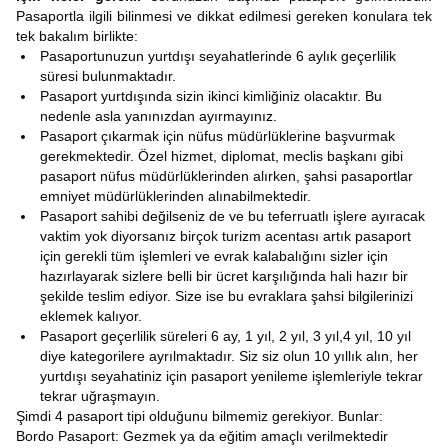
Pasaportla ilgili bilinmesi ve dikkat edilmesi gereken konulara tek
tek bakalım birlikte:
Pasaportunuzun yurtdışı seyahatlerinde 6 aylık geçerlilik
süresi bulunmaktadır.
Pasaport yurtdışında sizin ikinci kimliğiniz olacaktır. Bu
nedenle asla yanınızdan ayırmayınız.
Pasaport çıkarmak için nüfus müdürlüklerine başvurmak
gerekmektedir. Özel hizmet, diplomat, meclis başkanı gibi
pasaport nüfus müdürlüklerinden alırken, şahsi pasaportlar
emniyet müdürlüklerinden alınabilmektedir.
Pasaport sahibi değilseniz de ve bu teferruatlı işlere ayıracak
vaktim yok diyorsanız birçok turizm acentası artık pasaport
için gerekli tüm işlemleri ve evrak kalabalığını sizler için
hazırlayarak sizlere belli bir ücret karşılığında hali hazır bir
şekilde teslim ediyor. Size ise bu evraklara şahsi bilgilerinizi
eklemek kalıyor.
Pasaport geçerlilik süreleri 6 ay, 1 yıl, 2 yıl, 3 yıl,4 yıl, 10 yıl
diye kategorilere ayrılmaktadır. Siz siz olun 10 yıllık alın, her
yurtdışı seyahatiniz için pasaport yenileme işlemleriyle tekrar
tekrar uğraşmayın.
Şimdi 4 pasaport tipi olduğunu bilmemiz gerekiyor. Bunlar:
Bordo Pasaport: Gezmek ya da eğitim amaçlı verilmektedir