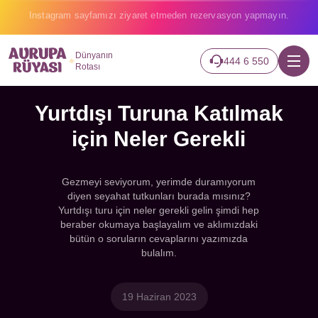
2026 turlarımız başladı hemen canlı takip edin.
Dünyanın
444 6 550
Rotası
Yurtdışı Turuna Katılmak
için Neler Gerekli
Gezmeyi seviyorum, yerimde duramıyorum
diyen seyahat tutkunları burada mısınız?
Yurtdışı turu için neler gerekli gelin şimdi hep
beraber okumaya başlayalım ve aklımızdaki
bütün o soruların cevaplarını yazımızda
bulalım.
19 Haziran 2023