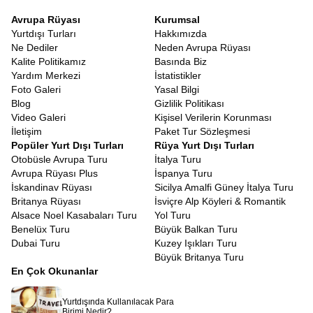
Avrupa Rüyası
Kurumsal
Yurtdışı Turları
Hakkımızda
Ne Dediler
Neden Avrupa Rüyası
Kalite Politikamız
Basında Biz
Yardım Merkezi
İstatistikler
Foto Galeri
Yasal Bilgi
Blog
Gizlilik Politikası
Video Galeri
Kişisel Verilerin Korunması
İletişim
Paket Tur Sözleşmesi
Popüler Yurt Dışı Turları
Rüya Yurt Dışı Turları
Otobüsle Avrupa Turu
İtalya Turu
Avrupa Rüyası Plus
İspanya Turu
İskandinav Rüyası
Sicilya Amalfi Güney İtalya Turu
Britanya Rüyası
İsviçre Alp Köyleri & Romantik
Alsace Noel Kasabaları Turu
Yol Turu
Benelüx Turu
Büyük Balkan Turu
Dubai Turu
Kuzey Işıkları Turu
Büyük Britanya Turu
En Çok Okunanlar
Yurtdışında Kullanılacak Para
Birimi Nedir?