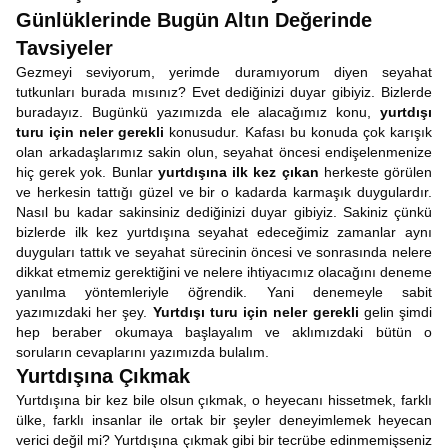
Günlüklerinde Bugün Altın Değerinde
Tavsiyeler
Gezmeyi seviyorum, yerimde duramıyorum diyen seyahat
tutkunları burada mısınız? Evet dediğinizi duyar gibiyiz. Bizlerde
buradayız. Bugünkü yazımızda ele alacağımız konu,
yurtdışı
turu için neler gerekli
konusudur. Kafası bu konuda çok karışık
olan arkadaşlarımız sakin olun, seyahat öncesi endişelenmenize
hiç gerek yok. Bunlar
yurtdışına ilk kez çıkan
herkeste görülen
ve herkesin tattığı güzel ve bir o kadarda karmaşık duygulardır.
Nasıl bu kadar sakinsiniz dediğinizi duyar gibiyiz. Sakiniz çünkü
bizlerde ilk kez yurtdışına seyahat edeceğimiz zamanlar aynı
duyguları tattık ve seyahat sürecinin öncesi ve sonrasında nelere
dikkat etmemiz gerektiğini ve nelere ihtiyacımız olacağını deneme
yanılma yöntemleriyle öğrendik. Yani denemeyle sabit
yazımızdaki her şey.
Yurtdışı turu için neler gerekli
gelin şimdi
hep beraber okumaya başlayalım ve aklımızdaki bütün o
soruların cevaplarını yazımızda bulalım.
Yurtdışına Çıkmak
Yurtdışına bir kez bile olsun çıkmak, o heyecanı hissetmek, farklı
ülke, farklı insanlar ile ortak bir şeyler deneyimlemek heyecan
verici değil mi? Yurtdışına çıkmak gibi bir tecrübe edinmemişseniz