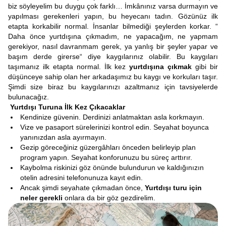
biz söyleyelim bu duygu çok farklı… İmkânınız varsa durmayın ve
yapılması gerekenleri yapın, bu heyecanı tadın. Gözünüz ilk
etapta korkabilir normal. İnsanlar bilmediği şeylerden korkar. “
Daha önce yurtdışına çıkmadım, ne yapacağım, ne yapmam
gerekiyor, nasıl davranmam gerek, ya yanlış bir şeyler yapar ve
başım derde girerse“ diye kaygılarınız olabilir. Bu kaygıları
taşımanız ilk etapta normal. İlk kez
yurtdışına çıkmak
gibi bir
düşünceye sahip olan her arkadaşımız bu kaygı ve korkuları taşır.
Şimdi size biraz bu kaygılarınızı azaltmanız için tavsiyelerde
bulunacağız.
Yurtdışı Turuna İlk Kez Çıkacaklar
Kendinize güvenin. Derdinizi anlatmaktan asla korkmayın.
Vize ve pasaport sürelerinizi kontrol edin. Seyahat boyunca
yanınızdan asla ayırmayın.
Gezip göreceğiniz güzergâhları önceden belirleyip plan
program yapın. Seyahat konforunuzu bu süreç arttırır.
Kaybolma riskinizi göz önünde bulundurun ve kaldığınızın
otelin adresini telefonunuza kayıt edin.
Ancak şimdi seyahate çıkmadan önce,
Yurtdışı turu için
neler gerekli
onlara da bir göz gezdirelim.