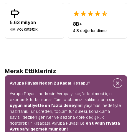
5.63 milyon
8B+
KM yol katettik.
4.8 değerlendirme
Merak Ettikleriniz
Avrupa Rüyası Neden Bu Kadar Hesaplı?
Avrupa Rüyası, herkesin Avrupa’yı keşfedebilmesi için
ekonomik turlar sunar. Tüm rotalarımız, katılımcıların
en
uygun maliyetle en fazla deneyimi
yaşaması hedefiyle
hazırlanır. Tur ücretleri; toplam tur süresi, konaklama
sayısı, gezilen şehirler ve sezona göre değişiklik
gösterebilir. Kısacası, Avrupa Rüyası ile
en uygun fiyatla
Avrupa’yı gezmek mümkün!