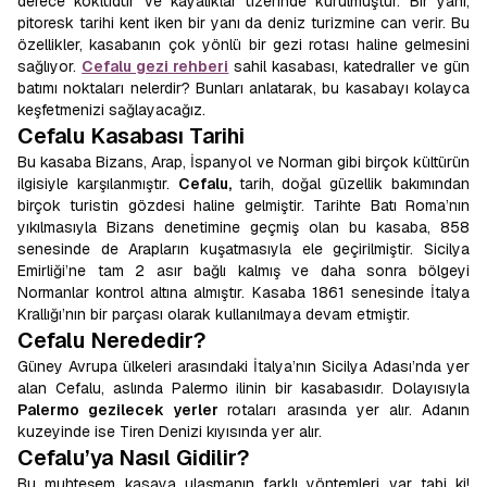
derece köklüdür ve kayalıklar üzerinde kurulmuştur. Bir yanı,
pitoresk tarihi kent iken bir yanı da deniz turizmine can verir. Bu
özellikler, kasabanın çok yönlü bir gezi rotası haline gelmesini
sağlıyor.
Cefalu gezi rehberi
sahil kasabası, katedraller ve gün
batımı noktaları nelerdir? Bunları anlatarak, bu kasabayı kolayca
keşfetmenizi sağlayacağız.
Cefalu Kasabası Tarihi
Bu kasaba Bizans, Arap, İspanyol ve Norman gibi birçok kültürün
ilgisiyle karşılanmıştır.
Cefalu,
tarih, doğal güzellik bakımından
birçok turistin gözdesi haline gelmiştir. Tarihte Batı Roma’nın
yıkılmasıyla Bizans denetimine geçmiş olan bu kasaba, 858
senesinde de Arapların kuşatmasıyla ele geçirilmiştir. Sicilya
Emirliği’ne tam 2 asır bağlı kalmış ve daha sonra bölgeyi
Normanlar kontrol altına almıştır. Kasaba 1861 senesinde İtalya
Krallığı’nın bir parçası olarak kullanılmaya devam etmiştir.
Cefalu Nerededir?
Güney Avrupa ülkeleri arasındaki İtalya’nın Sicilya Adası’nda yer
alan Cefalu, aslında Palermo ilinin bir kasabasıdır. Dolayısıyla
Palermo gezilecek yerler
rotaları arasında yer alır. Adanın
kuzeyinde ise Tiren Denizi kıyısında yer alır.
Cefalu’ya Nasıl Gidilir?
Bu muhteşem kasaya ulaşmanın farklı yöntemleri var tabi ki!