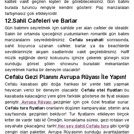
kaliteli vakit geçiren kişileri de görebileceksiniz. Gün batımı
burada turuncu rengiyle kendini gösterir. Plaj manzaraları
tartışmasız çok etkileyicidir.
12.Sahil Cafeleri ve Barlar
Gün batımını seyretmek için sahilde yer alan cafeler de idealdir.
Sakin bir ortamda içeceğinizi yudumlarken romantik gün batımı
manzaralarını seyredebilirsiniz.
Cefalu seyahati
sonrasında,
sahil boyunca uzanan cafeler, barlar ya da beachlerde
sevdiklerinizle akşam saatlerinde vakit geçirebilirsiniz. Hafif
müzik eşliğinde deniz kokusunu içinize çekerek güneşin size
sunduğu görsel şölen showunu buradaki mekanlardan
seyretmek harika bir deneyim olacaktır!
Cefalu Gezi Planını Avrupa Rüyası İle Yapın!
Cefalu kasabası gibi doğa harikası bir yerde tatil yapmak
heyecan verici bir deneyim olacaktır.
Cefalu otel fiyatları
bu
kasabada kalacağınız yere göre farklılık gösterse de fiyat skalası
geniştir.
Avrupa Rüyası
gezginler için çok özel fırsatlar sunar.
Cefalu turu fiyatları
oranlarını düşüren kampanyalar, sitenin ana
sayfasında gezginleri bekliyor! Tur fiyatlarını etkileyen birçok
kriter de vardır tabi ki! Örneğin, konaklama süresi, gezi rotaları ve
seyahate çıkacağınız tarih!
Her şey dahil Cefalu turu
gibi içeriği
zengin olan paketler, Avrupa Rüyasının sunduğu avantajlardan