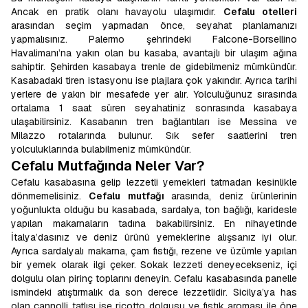
Ancak en pratik olanı havayolu ulaşımıdır.
Cefalu otelleri
arasından seçim yapmadan önce, seyahat planlamanızı
yapmalısınız. Palermo şehrindeki Falcone-Borsellino
Havalimanı’na yakın olan bu kasaba, avantajlı bir ulaşım ağına
sahiptir. Şehirden kasabaya trenle de gidebilmeniz mümkündür.
Kasabadaki tiren istasyonu ise plajlara çok yakındır. Ayrıca tarihi
yerlere de yakın bir mesafede yer alır. Yolculuğunuz sırasında
ortalama 1 saat süren seyahatiniz sonrasında kasabaya
ulaşabilirsiniz. Kasabanın tren bağlantıları ise Messina ve
Milazzo rotalarında bulunur. Sık sefer saatlerini tren
yolculuklarında bulabilmeniz mümkündür.
Cefalu Mutfağında Neler Var?
Cefalu kasabasına gelip lezzetli yemekleri tatmadan kesinlikle
dönmemelisiniz.
Cefalu mutfağı
arasında, deniz ürünlerinin
yoğunlukta olduğu bu kasabada, sardalya, ton bağlığı, karidesle
yapılan makarnaların tadına bakabilirsiniz. En nihayetinde
İtalya’dasınız ve deniz ürünü yemeklerine alışsanız iyi olur.
Ayrıca sardalyalı makarna, çam fıstığı, rezene ve üzümle yapılan
bir yemek olarak ilgi çeker. Sokak lezzeti deneyecekseniz, içi
dolgulu olan pirinç toplarını deneyin. Cefalu kasabasında panelle
ismindeki atıştırmalık da son derece lezzetlidir. Sicilya’ya has
olan cannolli tatlısı ise ricotto dolgusu ve fıstık aroması ile öne