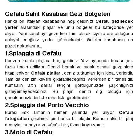
Cefalu Sahil Kasabası Gezi Bölgeleri
Harika bir İtalyan kasabasına hoş geldiniz!
Cefalu gezilecek
yerler
arasındaki plajlar ve ünlü bölgeler bu kategoride yer
alıyor. Yani kasabayı gezerken tam olarak kıyı rotası olduğunu
anlayabileceğiniz yerler göreceksiniz. Gelelim kasabanın en
güzel noktalarına…
1.Spiaggia di Cefalu
Upuzun kumlu plajlara hoş geldiniz. Yaz aylarında burası çok
fazla tercih ediliyor. Denizi berrak ve sıcak olması, gezginlere
hitap ediyor.
Cefalu plajları,
deniz tutkunları için ideal yerlerdir.
Tam da denizin keyfini çıkarabileceğiniz yerlerden bir tanesidir.
Kumsalın altın sarısı rengini gördüğünüzde şaşkınlığınızı
gizleyemeyeceksiniz. Bu plajın denizi sığ olduğu için
çocuklarınızla birlikte rahatlıkla girebilirsiniz.
2.Spiaggia del Porto Vecchio
Burası Eski Liman’ın hemen yanında yer alıyor.
Cefalu
fotoğrafları
çekilmek için harika bir plajdır. Burası sakin bir plaj
deneyimi sunuyor ve küçük bir yüzme koyu vardır.
3.Molo di Cefalu