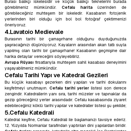
Burası balıkçı iskelesidir ve küçük balıkçı teknelerini burada
görebilmeniz mümkündür.
Cefalu harita
üzerinden de
görebileceğiniz muhteşem bir iskeledir. Kasabanın fotojenik
yerlerinden biri olduğu için bol bol fotoğraf çektirmenizi
öneriyoruz.
4.Lavatoio Medievale
Burasının tarihi bir çamaşırhane olduğunu duyduğunuzda
şaşıracağınızı düşünüyoruz. Kayaların arasından akan tatlı suyla
yapılmış olan tarihi bir çamaşırhane! Kasabanın geçmişine dair
harika detaylar vereceğini söyleyebiliriz.
Avrupa Rüyası
fırsatlarıyla muhteşem sahil kasabası deneyimini
yaşayabilmeniz mümkündür.
Cefalu Tarihi Yapı ve Katedral Gezileri
Bu küçük kasabayı gezerken dini yapıları ve tarihi dokularını
keşfetmeyi unutmayın.
Cefalu tarihi yerler
listesi son derece
zengindir. Katedrallerin yanı sıra, tarihi müzeler ve tapınaklar da
gezip göreceğiniz yerler arasındadır. Cefalu kasabasında ziyaret
edebileceğiniz köklü tarihi yapılar ve katedraller listesi şu şekilde;
5.Cefalu Katedrali
Katedral keşfine, Cefalu Katedrali ile başlamanızı tavsiye ederiz.
12. Yüzyılda Normanlar tarafından yaptırılan dini yapılardan biridir.