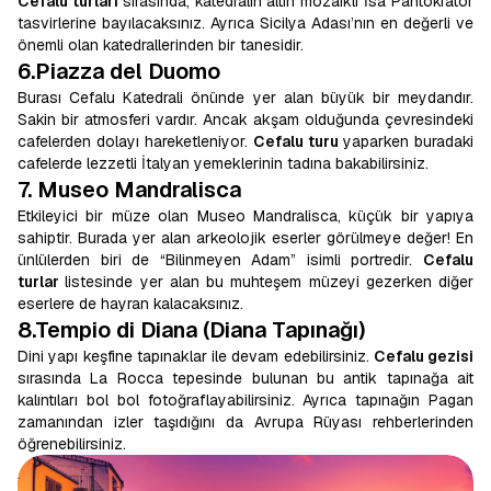
Cefalu turları
sırasında, katedralin altın mozaikli İsa Pantokrator
tasvirlerine bayılacaksınız. Ayrıca Sicilya Adası’nın en değerli ve
önemli olan katedrallerinden bir tanesidir.
6.Piazza del Duomo
Burası Cefalu Katedrali önünde yer alan büyük bir meydandır.
Sakin bir atmosferi vardır. Ancak akşam olduğunda çevresindeki
cafelerden dolayı hareketleniyor.
Cefalu turu
yaparken buradaki
cafelerde lezzetli İtalyan yemeklerinin tadına bakabilirsiniz.
7. Museo Mandralisca
Etkileyici bir müze olan Museo Mandralisca, küçük bir yapıya
sahiptir. Burada yer alan arkeolojik eserler görülmeye değer! En
ünlülerden biri de “Bilinmeyen Adam” isimli portredir.
Cefalu
turlar
listesinde yer alan bu muhteşem müzeyi gezerken diğer
eserlere de hayran kalacaksınız.
8.Tempio di Diana (Diana Tapınağı)
Dini yapı keşfine tapınaklar ile devam edebilirsiniz.
Cefalu gezisi
sırasında La Rocca tepesinde bulunan bu antik tapınağa ait
kalıntıları bol bol fotoğraflayabilirsiniz. Ayrıca tapınağın Pagan
zamanından izler taşıdığını da Avrupa Rüyası rehberlerinden
öğrenebilirsiniz.