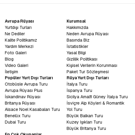
Avrupa Rüyası
Kurumsal
Yurtdışı Turları
Hakkımızda
Ne Dediler
Neden Avrupa Rüyası
Kalite Politikamız
Basında Biz
Yardım Merkezi
İstatistikler
Foto Galeri
Yasal Bilgi
Blog
Gizlilik Politikası
Video Galeri
Kişisel Verilerin Korunması
İletişim
Paket Tur Sözleşmesi
Popüler Yurt Dışı Turları
Rüya Yurt Dışı Turları
Otobüsle Avrupa Turu
İtalya Turu
Avrupa Rüyası Plus
İspanya Turu
İskandinav Rüyası
Sicilya Amalfi Güney İtalya Turu
Britanya Rüyası
İsviçre Alp Köyleri & Romantik
Alsace Noel Kasabaları Turu
Yol Turu
Benelüx Turu
Büyük Balkan Turu
Dubai Turu
Kuzey Işıkları Turu
Büyük Britanya Turu
En Çok Okunanlar