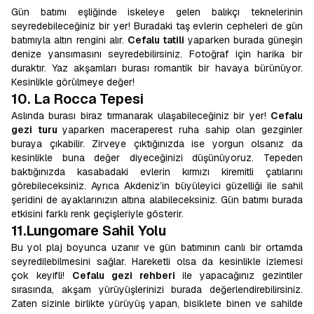
Gün batımı eşliğinde iskeleye gelen balıkçı teknelerinin
seyredebileceğiniz bir yer! Buradaki taş evlerin cepheleri de gün
batımıyla altın rengini alır.
Cefalu tatili
yaparken burada güneşin
denize yansımasını seyredebilirsiniz. Fotoğraf için harika bir
duraktır. Yaz akşamları burası romantik bir havaya bürünüyor.
Kesinlikle görülmeye değer!
10. La Rocca Tepesi
Aslında burası biraz tırmanarak ulaşabileceğiniz bir yer!
Cefalu
gezi turu
yaparken maceraperest ruha sahip olan gezginler
buraya çıkabilir. Zirveye çıktığınızda ise yorgun olsanız da
kesinlikle buna değer diyeceğinizi düşünüyoruz. Tepeden
baktığınızda kasabadaki evlerin kırmızı kiremitli çatılarını
görebileceksiniz. Ayrıca Akdeniz’in büyüleyici güzelliği ile sahil
şeridini de ayaklarınızın altına alabileceksiniz. Gün batımı burada
etkisini farklı renk geçişleriyle gösterir.
11.Lungomare Sahil Yolu
Bu yol plaj boyunca uzanır ve gün batımının canlı bir ortamda
seyredilebilmesini sağlar. Hareketli olsa da kesinlikle izlemesi
çok keyifli!
Cefalu gezi rehberi
ile yapacağınız gezintiler
sırasında, akşam yürüyüşlerinizi burada değerlendirebilirsiniz.
Zaten sizinle birlikte yürüyüş yapan, bisiklete binen ve sahilde